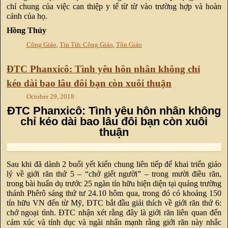
chí chung của việc can thiệp y tế từ từ vào trường hợp và hoàn
cảnh của họ.
Hồng Thủy
Công Giáo
,
Tin Tức Công Giáo
,
Tôn Giáo
ĐTC Phanxicô: Tình yêu hôn nhân không chỉ
kéo dài bao lâu đôi bạn còn xuôi thuận
October 29, 2018
ĐTC Phanxicô: Tình yêu hôn nhân không
chỉ kéo dài bao lâu đôi bạn còn xuôi
thuận
Sau khi đã dành 2 buổi yết kiến chung liên tiếp để khai triển giáo
lý về giới răn thứ 5 – “chớ giết người” – trong mười điều răn,
trong bài huấn dụ trước 25 ngàn tín hữu hiện diện tại quảng trường
thánh Phêrô sáng thứ tư 24.10 hôm qua, trong đó có khoảng 150
tín hữu VN đến từ Mỹ, ĐTC bắt đầu giải thích về giới răn thứ 6:
chớ ngoại tình. ĐTC nhận xét rằng đây là giới răn liên quan đến
cảm xúc và tính dục và ngài nhấn mạnh rằng giới răn này nhắc