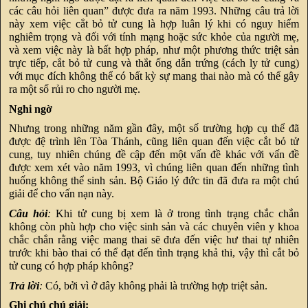
các câu hỏi liên quan” được đưa ra năm 1993. Những câu trả lời
này xem việc cắt bỏ tử cung là hợp luân lý khi có nguy hiểm
nghiêm trọng và đối với tính mạng hoặc sức khỏe của người mẹ,
và xem việc này là bất hợp pháp, như một phương thức triệt sản
trực tiếp, cắt bỏ tử cung và thắt ống dẫn trứng (cách ly tử cung)
với mục đích không thể có bất kỳ sự mang thai nào mà có thể gây
ra một số rủi ro cho người mẹ.
Nghi ngờ
Nhưng trong những năm gần đây, một số trường hợp cụ thể đã
được đệ trình lên Tòa Thánh, cũng liên quan đến việc cắt bỏ tử
cung, tuy nhiên chúng đề cập đến một vấn đề khác với vấn đề
được xem xét vào năm 1993, vì chúng liên quan đến những tình
huống không thể sinh sản. Bộ Giáo lý đức tin đã đưa ra một chú
giải để cho vấn nạn này.
Câu hỏi
:
Khi tử cung bị xem là ở trong tình trạng chắc chắn
không còn phù hợp cho việc sinh sản và các chuyên viên y khoa
chắc chắn rằng việc mang thai sẽ đưa đến việc hư thai tự nhiên
trước khi bào thai có thể đạt đến tình trạng khả thi, vậy thì cắt bỏ
tử cung có hợp pháp không?
Trả lời
:
Có, bởi vì ở đây không phải là trường hợp triệt sản.
Ghi chú chú giải: