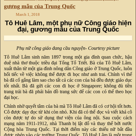
gương mẫu của Trung Quốc
March 1, 2018
Tô Huê Lâm, một phụ nữ Công giáo hiện
đại, gương mẫu của Trung Quốc
Phụ nữ công giáo đang cầu nguyện- Courtesy picture
Tô Huê Lâm sinh năm 1897 trong một gia đình quan chức, hậu
duệ nhà thơ thuộc triều đại Tống Tổ Triết. Bà của Tô Huê Lâm,
xuất thân từ một gia đình nông dân Công giáo ở Trung Quốc, luôn
hối tiếc về việc không thể được đi học như anh trai. Chính vì thế
bà đã cố gắng làm sao cho tất cả các con của bà đều được giáo dục
tốt nhất. Bà đã gửi các con đi học ở Singapore; không đủ tiền
trang trải bà đã phải bán đồ trang sức để các con có thể theo học
đại học.
Chính nhờ quyết tâm của bà mà Tô Huê Lâm đã có cơ hội tốt hơn.
Cô được dạy đọc từ khi còn nhỏ. Khi đã có thể đọc và viết khá cô
còn được tự do sử dụng thư viện của ông nội. Sau cuộc cách
mạng năm 1911-1912, nhà Thanh bị lật đổ và thay thế bởi nước
Cộng hòa Trung Quốc. Tại thời điểm này các thiếu nữ bắt đầu
được phép vào các trường Trung Quốc. Tô Huê Lâm là một trong