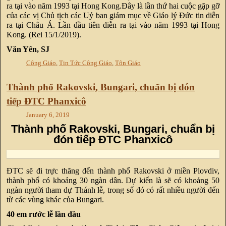
ra tại vào năm 1993 tại Hong Kong.Đây là lần thứ hai cuộc gặp gỡ
của các vị Chủ tịch các Uỷ ban giám mục về Giáo lý Đức tin diễn
ra tại Châu Á. Lần đầu tiên diễn ra tại vào năm 1993 tại Hong
Kong. (Rei 15/1/2019).
Văn Yên, SJ
Công Giáo
,
Tin Tức Công Giáo
,
Tôn Giáo
Thành phố Rakovski, Bungari, chuẩn bị đón
tiếp ĐTC Phanxicô
January 6, 2019
Thành phố Rakovski, Bungari, chuẩn bị
đón tiếp ĐTC Phanxicô
ĐTC sẽ đi trực thăng đến thành phố Rakovski ở miền Plovdiv,
thành phố có khoảng 30 ngàn dân. Dự kiến là sẽ có khoảng 50
ngàn người tham dự Thánh lễ, trong số đó có rất nhiều người đến
từ các vùng khác của Bungari.
40 em rước lễ lần đầu