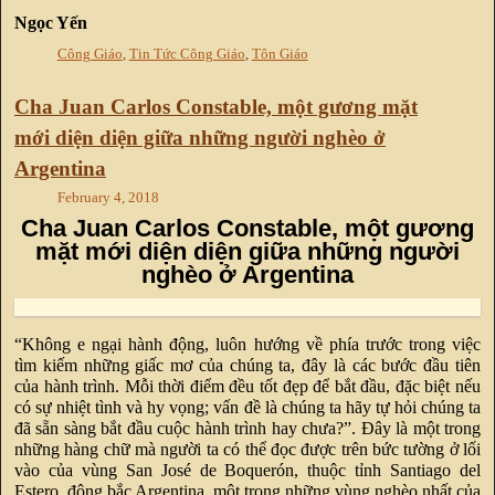
Ngọc Yến
Công Giáo
,
Tin Tức Công Giáo
,
Tôn Giáo
Cha Juan Carlos Constable, một gương mặt
mới diện diện giữa những người nghèo ở
Argentina
February 4, 2018
Cha Juan Carlos Constable, một gương
mặt mới diện diện giữa những người
nghèo ở Argentina
“Không e ngại hành động, luôn hướng về phía trước trong việc
tìm kiếm những giấc mơ của chúng ta, đây là các bước đầu tiên
của hành trình. Mỗi thời điểm đều tốt đẹp để bắt đầu, đặc biệt nếu
có sự nhiệt tình và hy vọng; vấn đề là chúng ta hãy tự hỏi chúng ta
đã sẵn sàng bắt đầu cuộc hành trình hay chưa?”. Đây là một trong
những hàng chữ mà người ta có thể đọc được trên bức tường ở lối
vào của vùng San José de Boquerón, thuộc tỉnh Santiago del
Estero, đông bắc Argentina, một trong những vùng nghèo nhất của