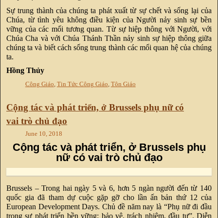
Sự trung thành của chúng ta phát xuất từ sự chết và sống lại của
Chúa, từ tình yêu không điều kiện của Người nảy sinh sự bền
vững của các mối tương quan. Từ sự hiệp thông với Người, với
Chúa Cha và với Chúa Thánh Thần nảy sinh sự hiệp thông giữa
chúng ta và biết cách sống trung thành các mối quan hệ của chúng
ta.
Hồng Thủy
Công Giáo
,
Tin Tức Công Giáo
,
Tôn Giáo
Cộng tác và phát triển, ở Brussels phụ nữ có
vai trò chủ đạo
June 10, 2018
Cộng tác và phát triển, ở Brussels phụ
nữ có vai trò chủ đạo
Brussels – Trong hai ngày 5 và 6, hơn 5 ngàn người đến từ 140
quốc gia đã tham dự cuộc gặp gỡ cho lần ấn bản thứ 12 của
European Development Days. Chủ đề năm nay là “Phụ nữ đi đầu
trong sự phát triển bền vững: bảo vệ, trách nhiệm, đầu tư”. Diễn