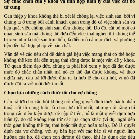
Sự chắc chắn của y khoa và tính hợp luân lý của việc cắt bỏ
tử cung
Can thiệp y khoa không thể bị xét là chống lại việc sinh sản, bởi vì
chúng ta ở trong bối cảnh khách quan trong đó cả việc sinh sản và
hậu quả, việc chống sinh sản, đều không thể. Do đó, cắt bỏ một cơ
quan sinh sản mà không thể đưa đến việc thai nghén thì không thể
bị xem như là triệt sản trực tiếp, là điều mà cả mục đích và phương
tiện đều bất hợp pháp về bản chất.
Vấn đề về các tiêu chí để đánh giá liệu việc mang thai có thể hoặc
không thể kéo dài đến trạng thái sống được là một vấn đề y khoa.
Từ quan điểm đạo đức, chúng ta phải hỏi xem y học đã đạt được
mức độ chắc chắn nhất mà nó có thể đạt được không, và theo
nghĩa này, câu trả lời được đưa ra là hợp lệ cho câu hỏi, vì nó đã
được đặt ra với một đức tin tốt.
Chọn lựa những cách thức tốt cho vợ chồng
Câu trả lời cho câu hỏi không nói rằng quyết định thực hành phẫu
thuật cắt tử cung luôn là chọn lựa tốt nhất, nhưng nói rằng chỉ
trong các điều kiện được đề cập ở trên, nó là một quyết định hợp
luân lý, do đó không loại trừ các lựa chọn khác (ví dụ, nghĩ đến
thời gian không thể thụ thai hoặc tiết dục hoàn toàn). Đó là quyết
định của vợ chồng, với sự bàn bạc với các bác sĩ và người linh
hướng của họ, để chọn con đường để theo, khi áp dụng các tiêu