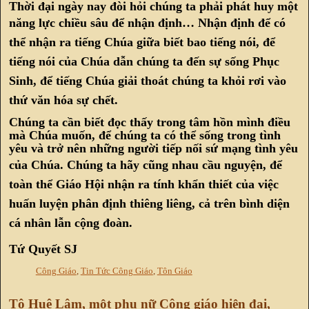
Thời đại ngày nay đòi hỏi chúng ta phải phát huy một
năng lực chiều sâu để nhận định…
Nhận định để có
thể nhận ra tiếng Chúa giữa biết bao tiếng nói, để
tiếng nói của Chúa dẫn chúng ta đến sự sống Phục
Sinh, để tiếng Chúa giải thoát chúng ta khỏi rơi vào
thứ văn hóa sự chết.
Chúng ta cần biết đọc thấy trong tâm hồn mình điều
mà Chúa muốn, để chúng ta có thể sống trong tình
yêu và trở nên những người tiếp nối sứ mạng tình yêu
của Chúa.
Chúng ta hãy cũng nhau cầu nguyện, để
toàn thể Giáo Hội nhận ra tính khẩn thiết của việc
huấn luyện phân định thiêng liêng, cả trên bình diện
cá nhân lẫn cộng đoàn.
Tứ Quyết SJ
Công Giáo
,
Tin Tức Công Giáo
,
Tôn Giáo
Tô Huê Lâm, một phụ nữ Công giáo hiện đại,