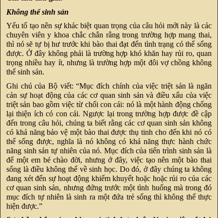
Không thể sinh sản
Yếu tố tạo nên sự khác biệt quan trọng của câu hỏi mới này là các
chuyên viên y khoa chắc chắn rằng trong trường hợp mang thai,
thì nó sẽ tự bị hư trước khi bào thai đạt đến tình trạng có thể sống
được. Ở đây không phải là trường hợp khó khăn hay rủi ro, quan
trọng nhiều hay ít, nhưng là trường hợp một đôi vợ chồng không
thể sinh sản.
Ghi chú của Bộ viết: “Mục đích chính của việc triệt sản là ngăn
cản sự hoạt động của các cơ quan sinh sản và điều xấu của việc
triệt sản bao gồm việc từ chối con cái: nó là một hành động chống
lại thiện ích có con cái. Ngược lại trong trường hợp được đề cập
đến trong câu hỏi, chúng ta biết rằng các cơ quan sinh sản không
có khả năng bảo vệ một bào thai được thụ tinh cho đến khi nó có
thể sống được, nghĩa là nó không có khả năng thực hành chức
năng sinh sản tự nhiên của nó. Mục đích của tiến trình sinh sản là
để một em bé chào đời, nhưng ở đây, việc tạo nên một bào thai
sống là điều không thể về sinh học. Do đó, ở đây chúng ta không
đang xét đến sự hoạt động khiếm khuyết hoặc hoặc rủi ro của các
cơ quan sinh sản, nhưng đứng trước một tình huống mà trong đó
mục đích tự nhiên là sinh ra một đứa trẻ sống thì không thể thực
hiện được.”