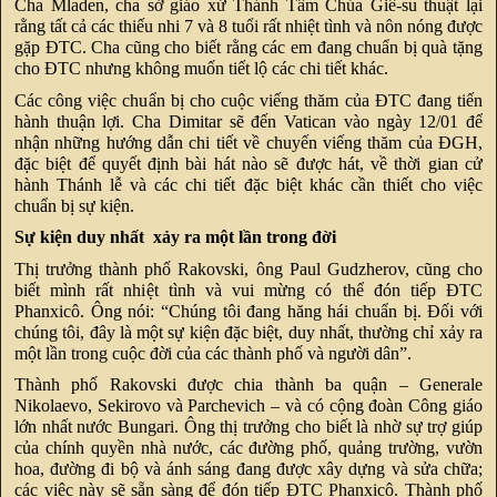
Cha Mladen, cha sở giáo xứ Thánh Tâm Chúa Giê-su thuật lại
rằng tất cả các thiếu nhi 7 và 8 tuổi rất nhiệt tình và nôn nóng được
gặp ĐTC. Cha cũng cho biết rằng các em đang chuẩn bị quà tặng
cho ĐTC nhưng không muốn tiết lộ các chi tiết khác.
Các công việc chuẩn bị cho cuộc viếng thăm của ĐTC đang tiến
hành thuận lợi. Cha Dimitar sẽ đến Vatican vào ngày 12/01 để
nhận những hướng dẫn chi tiết về chuyến viếng thăm của ĐGH,
đặc biệt để quyết định bài hát nào sẽ được hát, về thời gian cử
hành Thánh lễ và các chi tiết đặc biệt khác cần thiết cho việc
chuẩn bị sự kiện.
Sự kiện duy nhất xảy ra một lần trong đời
Thị trưởng thành phố Rakovski, ông Paul Gudzherov, cũng cho
biết mình rất nhiệt tình và vui mừng có thể đón tiếp ĐTC
Phanxicô. Ông nói: “Chúng tôi đang hăng hái chuẩn bị. Đối với
chúng tôi, đây là một sự kiện đặc biệt, duy nhất, thường chỉ xảy ra
một lần trong cuộc đời của các thành phố và người dân”.
Thành phố Rakovski được chia thành ba quận – Generale
Nikolaevo, Sekirovo và Parchevich – và có cộng đoàn Công giáo
lớn nhất nước Bungari. Ông thị trưởng cho biết là nhờ sự trợ giúp
của chính quyền nhà nước, các đường phố, quảng trường, vườn
hoa, đường đi bộ và ánh sáng đang được xây dựng và sửa chữa;
các việc này sẽ sẵn sàng để đón tiếp ĐTC Phanxicô. Thành phố