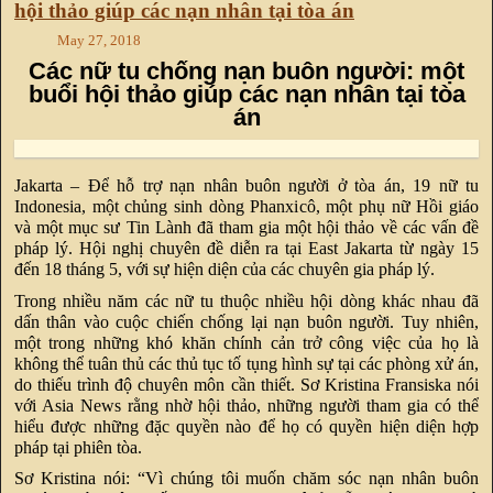
hội thảo giúp các nạn nhân tại tòa án
May 27, 2018
Các nữ tu chống nạn buôn người: một
buổi hội thảo giúp các nạn nhân tại tòa
án
Jakarta – Để hỗ trợ nạn nhân buôn người ở tòa án, 19 nữ tu
Indonesia, một chủng sinh dòng Phanxicô, một phụ nữ Hồi giáo
và một mục sư Tin Lành đã tham gia một hội thảo về các vấn đề
pháp lý. Hội nghị chuyên đề diễn ra tại East Jakarta từ ngày 15
đến 18 tháng 5, với sự hiện diện của các chuyên gia pháp lý.
Trong nhiều năm các nữ tu thuộc nhiều hội dòng khác nhau đã
dấn thân vào cuộc chiến chống lại nạn buôn người. Tuy nhiên,
một trong những khó khăn chính cản trở công việc của họ là
không thể tuân thủ các thủ tục tố tụng hình sự tại các phòng xử án,
do thiếu trình độ chuyên môn cần thiết. Sơ Kristina Fransiska nói
với Asia News rằng nhờ hội thảo, những người tham gia có thể
hiểu được những đặc quyền nào để họ có quyền hiện diện hợp
pháp tại phiên tòa.
Sơ Kristina nói: “Vì chúng tôi muốn chăm sóc nạn nhân buôn