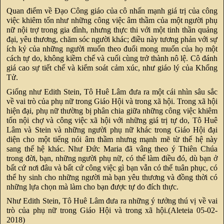
Quan điểm về Đạo Công giáo của cô nhấn mạnh giá trị của công
việc khiêm tốn như những công việc âm thầm của một người phụ
nữ nội trợ trong gia đình, nhưng thực thi với một tinh thần quảng
đại, yêu thương, chăm sóc người khác; điều này tương phản với sự
ích kỷ của những người muốn theo đuổi mong muốn của họ một
cách tự do, không kiềm chế và cuối cùng trở thành nô lệ. Cô đánh
giá cao sự tiết chế và kiểm soát cảm xúc, như giáo lý của Khổng
Tử.
Giống như Edith Stein, Tô Huê Lâm đưa ra một cái nhìn sâu sắc
về vai trò của phụ nữ trong Giáo Hội và trong xã hội. Trong xã hội
hiện đại, phụ nữ thường bị phân chia giữa những công việc khiêm
tốn nội chợ và công việc xã hội với những giá trị tự do, Tô Huê
Lâm và Stein và những người phụ nữ khác trong Giáo Hội đại
diện cho một tiếng nói âm thầm nhưng mạnh mẽ từ thế hệ này
sang thế hệ khác. Như Đức Maria đã vâng theo ý Thiên Chúa
trong đời, bạn, những người phụ nữ, có thể làm điều đó, dù bạn ở
bất cứ nơi đâu và bất cứ công việc gì bạn vẫn có thể tuân phục, có
thể hy sinh cho những người mà bạn yêu thương và đồng thời có
những lựa chọn mà làm cho bạn được tự do đích thực.
Như Edith Stein, Tô Huê Lâm đưa ra những ý tưởng thú vị về vai
trò của phụ nữ trong Giáo Hội và trong xã hội.(Aleteia 05-02-
2018)