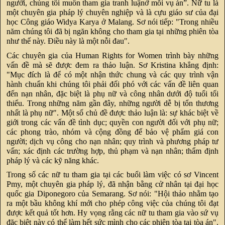
người, chúng tôi muốn tham gia tranh luậnở mỗi vụ án”. Nữ tu là
một chuyên gia pháp lý chuyên nghiệp và là cựu giáo sư của đại
học Công giáo Widya Karya ở Malang. Sơ nói tiếp: "Trong nhiều
năm chúng tôi đã bị ngăn không cho tham gia tại những phiên tòa
như thế này. Điều này là một nỗi đau".
Các chuyên gia của Human Rights for Women trình bày những
vấn đề mà sẽ được đem ra thảo luận. Sơ Kristina khẳng định:
"Mục đích là để có một nhận thức chung và các quy trình vận
hành chuẩn khi chúng tôi phải đối phó với các vấn đề liên quan
đến nạn nhân, đặc biệt là phụ nữ và công nhân dưới độ tuổi tối
thiểu. Trong những năm gần đây, những người dễ bị tổn thương
nhất là phụ nữ". Một số chủ đề được thảo luận là: sự khác biệt về
giới trong các vấn đề tình dục; quyền con người đối với phụ nữ;
các phong trào, nhóm và cộng đồng để bảo vệ phẩm giá con
người; dịch vụ công cho nạn nhân; quy trình và phương pháp tư
vấn; xác định các trường hợp, thủ phạm và nạn nhân; thẩm định
pháp lý và các kỹ năng khác.
Trong số các nữ tu tham gia tại các buổi làm việc có sơ Vincent
Pmy, một chuyên gia pháp lý, đã nhận bằng cử nhân tại đại học
quốc gia Diponegoro của Semarang. Sơ nói: "Hội thảo nhằm tạo
ra một bầu không khí mới cho phép công việc của chúng tôi đạt
được kết quả tốt hơn. Hy vọng rằng các nữ tu tham gia vào sứ vụ
đặc biệt này có thể làm hết sức mình cho các phiên tòa tại tòa án".