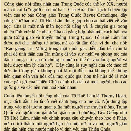
Công giáo nổi tiếng nhất của Trung Quốc của thế kỷ XX, người
mà cô coi là "người cha thứ hai". Cha Hứa Tôn Trạch là biên tập
viên của tờ báo Công giáo Trung Quốc Revue Catholique, đây
cũng là tờ báo mà Tô Huê Lâm đóng góp cho các bài viết về văn
học. Cha là một nhà thần học nổi tiếng và là chuyên gia trong
nhiều lĩnh vực khác nhau. Cha cố gắng hợp nhất một cách hài hòa
giữa Công giáo và truyền thống Trung Quốc. Tô Huê Lâm tìm
được nơi cha những tư tưởng mà cô rất tâm đắc, ví dụ, cha nói:
"Rao giảng Tin Mừng trong một quốc gia, điều đầu tiên cần là
phải để tinh thần của Tin mừng đi vào suy nghĩ và phong tục của
dân chúng; chỉ sau đó chúng ta mới có thể đi vào lòng người và
hiểu được tâm lý của họ". Đây cũng là suy nghĩ của cô; theo cô
đức tin Công giáo không phải là một điều mà không thể không
liên quan đến văn hóa của mọi quốc gia, hơn thế nữa đó là một
cuộc gặp gỡ của Thiên Chúa dành cho tất cả mọi người, cho các
quốc gia và các nền văn hoá khác nhau.
Cuốn tiểu thuyết nổi tiếng nhất của Tô Huê Lâm là Thorny Heart,
mục đích đầu tiên là cô viết dành tặng cho mẹ cô. Nội dung tập
trung vào mối tương quan giữa một người mẹ truyền thống Trung
Quốc và người con gái được giáo dục ở phương Tây. Giống như
Tô Huê Lâm, nhân vật chính trong câu chuyện theo học ở Pháp,
nơi cô trở thành một người bạn của một nữ tu và một người giáo
dân tận hiến cho người nghèo vì tình yêu của Thiên Chúa.