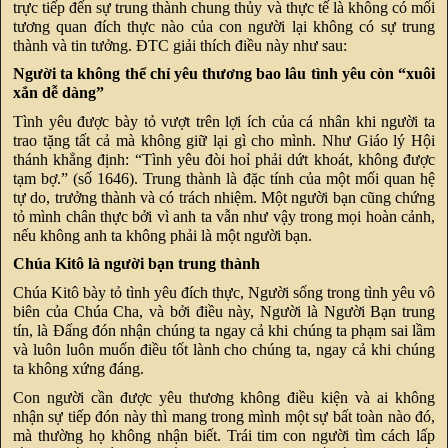
trực tiếp đến sự trung thành chung thủy và thực tế là không có mối
tương quan đích thực nào của con người lại không có sự trung
thành và tin tưởng. ĐTC giải thích điều này như sau:
Người ta không thể chỉ yêu thương bao lâu tình yêu còn “xuôi
xắn dễ dàng”
Tình yêu được bày tỏ vượt trên lợi ích của cá nhân khi người ta
trao tặng tất cả mà không giữ lại gì cho mình. Như Giáo lý Hội
thánh khẳng định: “Tình yêu đòi hoỉ phải dứt khoát, không được
tạm bợ.” (số 1646). Trung thành là đặc tính của một mối quan hệ
tự do, trưởng thành và có trách nhiệm. Một người bạn cũng chứng
tỏ mình chân thực bởi vì anh ta vẫn như vậy trong mọi hoàn cảnh,
nếu không anh ta không phải là một người bạn.
Chúa Kitô là người bạn trung thành
Chúa Kitô bày tỏ tình yêu đích thực, Người sống trong tình yêu vô
biên của Chúa Cha, và bởi điều này, Người là Người Bạn trung
tín, là Đấng đón nhận chúng ta ngay cả khi chúng ta phạm sai lầm
và luôn luôn muốn điều tốt lành cho chúng ta, ngay cả khi chúng
ta không xứng đáng.
Con người cần được yêu thương không điều kiện và ai không
nhận sự tiếp đón này thì mang trong mình một sự bất toàn nào đó,
mà thường họ không nhận biết. Trái tim con người tìm cách lấp