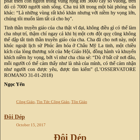
phát triển con người trong vùng rộng lớn 3600 cây số vuông, trên
đó có 7000 người sinh sống. Cha trả lời trong một bài phỏng vấn
khác: “Là những vùng rất khó khăn nhưng với niềm hy vọng lớn,
chúng tôi muốn làm tất cả cho họ”.
Tinh thần truyền giáo của cha thật vĩ đại, không điều gì có thể làm
cha nhụt trí, thậm chí ngay cả khi bị một cơn đột quỵ cũng không
thể dập tắt tinh thần truyền giáo của cha. Cha đã cho nơi này, một
khúc ngoặt lịch sử Phúc âm hóa ở Châu Mỹ La tinh, một chiều
kích của lòng thương xót của Mẹ Giáo Hội, đồng hành và khuyến
khích niềm hy vọng, bởi vì như cha chia sẻ: “Dù ở bất cứ nơi đâu,
mỗi người có thể cảm thấy như là nhà của mình, có thể cảm nhận
như người con được yêu, được tìm kiếm” (L’OSSERVATORE
ROMANO 31-01-2018)
Ngọc Yến
Công Giáo
,
Tin Tức Công Giáo
,
Tôn Giáo
Đôi Dép
October 15, 2017
Đôi Dép