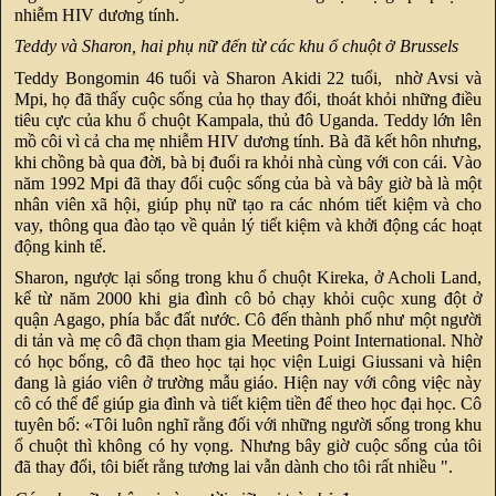
nhiễm HIV dương tính.
Teddy và Sharon, hai phụ nữ đến từ các khu ổ chuột ở Brussels
Teddy Bongomin 46 tuổi và Sharon Akidi 22 tuổi, nhờ Avsi và
Mpi, họ đã thấy cuộc sống của họ thay đổi, thoát khỏi những điều
tiêu cực của khu ổ chuột Kampala, thủ đô Uganda. Teddy lớn lên
mồ côi vì cả cha mẹ nhiễm HIV dương tính. Bà đã kết hôn nhưng,
khi chồng bà qua đời, bà bị đuổi ra khỏi nhà cùng với con cái. Vào
năm 1992 Mpi đã thay đổi cuộc sống của bà và bây giờ bà là một
nhân viên xã hội, giúp phụ nữ tạo ra các nhóm tiết kiệm và cho
vay, thông qua đào tạo về quản lý tiết kiệm và khởi động các hoạt
động kinh tế.
Sharon, ngược lại sống trong khu ổ chuột Kireka, ở Acholi Land,
kể từ năm 2000 khi gia đình cô bỏ chạy khỏi cuộc xung đột ở
quận Agago, phía bắc đất nước. Cô đến thành phố như một người
di tản và mẹ cô đã chọn tham gia Meeting Point International. Nhờ
có học bổng, cô đã theo học tại học viện Luigi Giussani và hiện
đang là giáo viên ở trường mẫu giáo. Hiện nay với công việc này
cô có thể để giúp gia đình và tiết kiệm tiền để theo học đại học. Cô
tuyên bố: «Tôi luôn nghĩ rằng đối với những người sống trong khu
ổ chuột thì không có hy vọng. Nhưng bây giờ cuộc sống của tôi
đã thay đổi, tôi biết rằng tương lai vẫn dành cho tôi rất nhiều ".