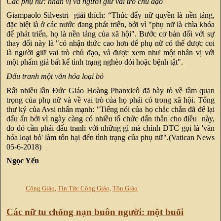
Các phụ nữ: nhân vị và người giữ vai trò chủ đạo
Giampaolo Silvestri giải thích: “Thúc đẩy nữ quyền là nền tảng,
đặc biệt là ở các nước đang phát triển, bởi vì "phụ nữ là chìa khóa
để phát triển, họ là nền tảng của xã hội". Bước cơ bản đối với sự
thay đổi này là "có nhận thức cao hơn để phụ nữ có thể được coi
là người giữ vai trò chủ đạo, và được xem như một nhân vị với
một phẩm giá bất kể tình trạng nghèo đói hoặc bệnh tật".
Đấu tranh một văn hóa loại bỏ
Rất nhiều lần Đức Giáo Hoàng Phanxicô đã bày tỏ về tầm quan
trọng của phụ nữ và về vai trò của họ phải có trong xã hội. Tổng
thư ký của Avsi nhấn mạnh: "Tiếng nói của họ chắc chắn đã để lại
dấu ấn bởi vì ngày càng có nhiều tổ chức dấn thân cho điều này,
do đó cần phải đấu tranh với những gì mà chính ĐTC gọi là 'văn
hóa loại bỏ' làm tổn hại đến tình trạng của phụ nữ".(Vatican News
05-6-2018)
Ngọc Yến
Công Giáo
,
Tin Tức Công Giáo
,
Tôn Giáo
Các nữ tu chống nạn buôn người: một buổi