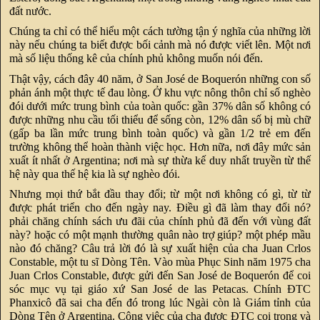
đất nước.
Chúng ta chỉ có thể hiểu một cách tường tận ý nghĩa của những lời
này nếu chúng ta biết được bối cảnh mà nó được viết lên. Một nơi
mà số liệu thống kê của chính phủ không muốn nói đến.
Thật vậy, cách đây 40 năm, ở San José de Boquerón những con số
phản ánh một thực tế đau lòng. Ở khu vực nông thôn chỉ số nghèo
đói dưới mức trung bình của toàn quốc: gần 37% dân số không có
được những nhu cầu tối thiểu để sống còn, 12% dân số bị mù chữ
(gấp ba lần mức trung bình toàn quốc) và gần 1/2 trẻ em đến
trường không thể hoàn thành việc học. Hơn nữa, nơi đây mức sản
xuất ít nhất ở Argentina; nơi mà sự thừa kế duy nhất truyền từ thế
hệ này qua thế hệ kia là sự nghèo đói.
Nhưng mọi thứ bắt đầu thay đổi; từ một nơi không có gì, từ từ
được phát triển cho đến ngày nay. Điều gì đã làm thay đổi nó?
phải chăng chính sách ưu đãi của chính phủ đã đến với vùng đất
này? hoặc có một mạnh thường quân nào trợ giúp? một phép mầu
nào đó chăng? Câu trả lời đó là sự xuất hiện của cha Juan Crlos
Constable, một tu sĩ Dòng Tên. Vào mùa Phục Sinh năm 1975 cha
Juan Crlos Constable, được gửi đến San José de Boquerón để coi
sóc mục vụ tại giáo xứ San José de las Petacas. Chính ĐTC
Phanxicô đã sai cha đến đó trong lúc Ngài còn là Giám tỉnh của
Dòng Tên ở Argentina. Công việc của cha được ĐTC coi trọng và