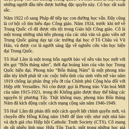
những người đầu tiên được hưởng đặc quyền này. Cô học rất xuất
sắc.
Năm 1922 cô sang Pháp để tiếp tục con đường học vấn. Đây cũng
là cơ hội cô tìm hiểu đạo Công giáo. Năm 1924, trước khi trở về
Trung Quốc cô đã được rửa tội trong Giáo hội Công giáo. Cô là
một trong những nhà tiên phong của các nhà văn và giáo viên nữ
Trung Quốc giảng dạy tại các trường đại học ở Tô Châu và Vũ
Hán, và được coi là người sáng lập về nghiên cứu văn học hiện
đại Trung Quốc.
Tô Huê Lâm là một trong bốn người bảo vệ nền văn học mới với
tên gọi “Bốn tháng năm”, thời đại hoàng kim của văn học Trung
Quốc hiện đại. Phong trào “Bốn tháng Năm” là một phong trào
dân túy khởi phát từ các cuộc biểu tình của sinh viên nữ vào năm
1919 chống lại phản ứng yếu ớt của Chính phủ Cộng hòa đối với
Hiệp ước Versailles. Nó còn được gọi là Phong trào Văn hoá Mới
của năm 1915-1921, trong đó Khổng giáo được thay thế bằng các
nguyên lý phương Tây. Thật không may, phong trào Bốn tháng
Năm đã kích động cuộc cách mạng cộng sản năm 1946-1949.
Tô Huê Lâm đã phản đối một cách quyết liệt chính quyền mới, và
chuyển đến Hồng Kông năm 1949 để làm việc như một nhà báo
và dịch giả cho Hiệp hội Catholic Truth Society (CTS). Cô mang
ơn rất nhiều linh mục Hứa Tôn Trạch, một trong những học giả