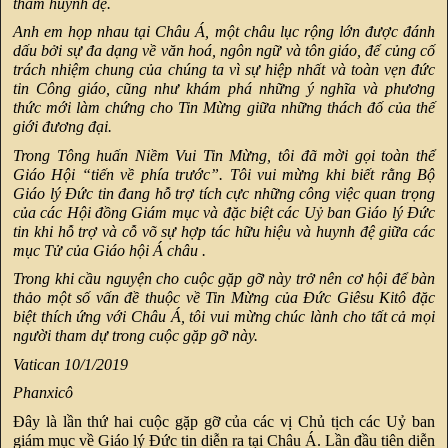
thăm huynh đệ.
Anh em họp nhau tại Châu Á, một châu lục rộng lớn được đánh
dấu bởi sự đa dạng về văn hoá, ngôn ngữ và tôn giáo, để củng cố
trách nhiệm chung của chúng ta vì sự hiệp nhất và toàn vẹn đức
tin Công giáo, cũng như khám phá những ý nghĩa và phương
thức mới làm chứng cho Tin Mừng giữa những thách đố của thế
giới đương đại.
Trong Tông huấn Niềm Vui Tin Mừng, tôi đã mời gọi toàn thể
Giáo Hội “tiến về phía trước”. Tôi vui mừng khi biết rằng Bộ
Giáo lý Đức tin đang hỗ trợ tích cực những công việc quan trọng
của các Hội đồng Giám mục và đặc biệt các Uỷ ban Giáo lý Đức
tin khi hỗ trợ và cỗ võ sự hợp tác hữu hiệu và huynh đệ giữa các
mục Tử của Giáo hội Á châu .
Trong khi cầu nguyện cho cuộc gặp gỡ này trở nên cơ hội để bàn
thảo một số vấn đề thuộc về Tin Mừng của Đức Giêsu Kitô đặc
biệt thích ứng với Châu Á, tôi vui mừng chúc lành cho tất cả mọi
người tham dự trong cuộc gặp gỡ này.
Vatican 10/1/2019
Phanxicô
Đây là lần thứ hai cuộc gặp gỡ của các vị Chủ tịch các Uỷ ban
giám mục về Giáo lý Đức tin diễn ra tại Châu Á. Lần đầu tiên diễn