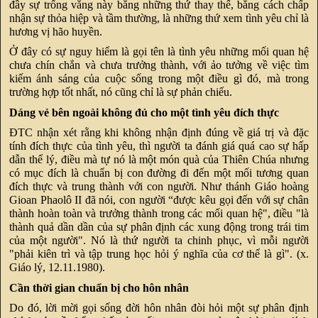
đầy sự trống vắng này bằng những thứ thay thế, bằng cách chấp
nhận sự thỏa hiệp và tầm thường, là những thứ xem tình yêu chỉ là
hương vị hão huyền.
Ở đây có sự nguy hiểm là gọi tên là tình yêu những mối quan hệ
chưa chín chắn và chưa trưởng thành, với ảo tưởng về việc tìm
kiếm ánh sáng của cuộc sống trong một điều gì đó, mà trong
trường hợp tốt nhất, nó cũng chỉ là sự phản chiếu.
Dáng vẻ bên ngoài không đủ cho một tình yêu đích thực
ĐTC nhận xét rằng khi không nhận định đúng về giá trị và đặc
tính đích thực của tình yêu, thì người ta đánh giá quá cao sự hấp
dẫn thể lý, điều mà tự nó là một món quà của Thiên Chúa nhưng
có mục đích là chuẩn bị con đường đi đến một mối tương quan
đích thực và trung thành với con người. Như thánh Giáo hoàng
Gioan Phaolô II đã nói, con người “được kêu gọi đến với sự chân
thành hoàn toàn và trưởng thành trong các mối quan hệ", điều "là
thành quả dần dần của sự phân định các xung động trong trái tim
của một người". Nó là thứ người ta chinh phục, vì mỗi người
"phải kiên trì và tập trung học hỏi ý nghĩa của cơ thể là gì". (x.
Giáo lý, 12.11.1980).
Cần thời gian chuẩn bị cho hôn nhân
Do đó, lời mời gọi sống đời hôn nhân đòi hỏi một sự phân định