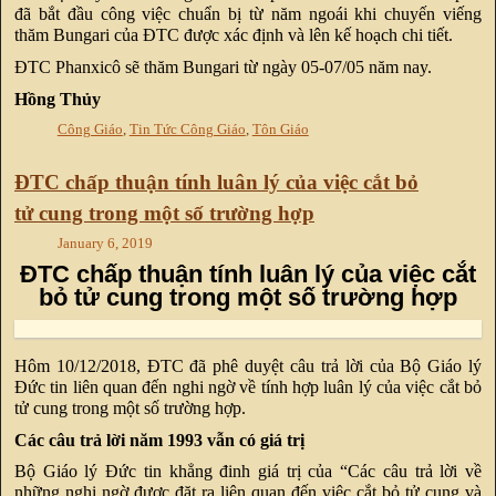
đã bắt đầu công việc chuẩn bị từ năm ngoái khi chuyến viếng
thăm Bungari của ĐTC được xác định và lên kế hoạch chi tiết.
ĐTC Phanxicô sẽ thăm Bungari từ ngày 05-07/05 năm nay.
Hồng Thủy
Công Giáo
,
Tin Tức Công Giáo
,
Tôn Giáo
ĐTC chấp thuận tính luân lý của việc cắt bỏ
tử cung trong một số trường hợp
January 6, 2019
ĐTC chấp thuận tính luân lý của việc cắt
bỏ tử cung trong một số trường hợp
Hôm 10/12/2018, ĐTC đã phê duyệt câu trả lời của Bộ Giáo lý
Đức tin liên quan đến nghi ngờ về tính hợp luân lý của việc cắt bỏ
tử cung trong một số trường hợp.
Các câu trả lời năm 1993 vẫn có giá trị
Bộ Giáo lý Đức tin khẳng đinh giá trị của “Các câu trả lời về
những nghi ngờ được đặt ra liên quan đến việc cắt bỏ tử cung và