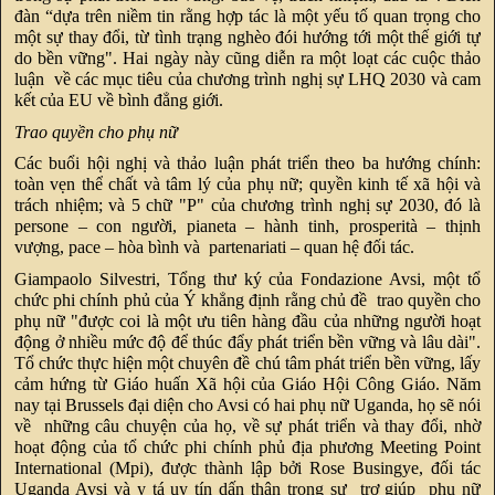
đàn “dựa trên niềm tin rằng hợp tác là một yếu tố quan trọng cho
một sự thay đổi, từ tình trạng nghèo đói hướng tới một thế giới tự
do bền vững". Hai ngày này cũng diễn ra một loạt các cuộc thảo
luận về các mục tiêu của chương trình nghị sự LHQ 2030 và cam
kết của EU về bình đẳng giới.
Trao quyền cho phụ nữ
Các buổi hội nghị và thảo luận phát triển theo ba hướng chính:
toàn vẹn thể chất và tâm lý của phụ nữ; quyền kinh tế xã hội và
trách nhiệm; và 5 chữ "P" của chương trình nghị sự 2030, đó là
persone – con người, pianeta – hành tinh, prosperità – thịnh
vượng, pace – hòa bình và partenariati – quan hệ đối tác.
Giampaolo Silvestri, Tổng thư ký của Fondazione Avsi, một tổ
chức phi chính phủ của Ý khẳng định rằng chủ đề trao quyền cho
phụ nữ "được coi là một ưu tiên hàng đầu của những người hoạt
động ở nhiều mức độ để thúc đẩy phát triển bền vững và lâu dài".
Tổ chức thực hiện một chuyên đề chú tâm phát triển bền vững, lấy
cảm hứng từ Giáo huấn Xã hội của Giáo Hội Công Giáo. Năm
nay tại Brussels đại diện cho Avsi có hai phụ nữ Uganda, họ sẽ nói
về những câu chuyện của họ, về sự phát triển và thay đổi, nhờ
hoạt động của tổ chức phi chính phủ địa phương Meeting Point
International (Mpi), được thành lập bởi Rose Busingye, đối tác
Uganda Avsi và y tá uy tín dấn thân trong sự trợ giúp phụ nữ