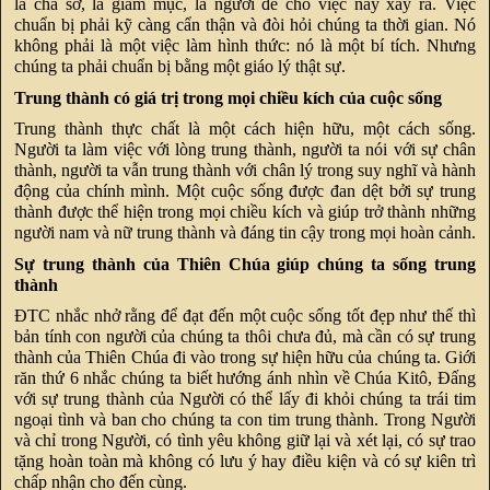
là cha sở, là giám mục, là người để cho việc này xảy ra. Việc
chuẩn bị phải kỹ càng cẩn thận và đòi hỏi chúng ta thời gian. Nó
không phải là một việc làm hình thức: nó là một bí tích. Nhưng
chúng ta phải chuẩn bị bằng một giáo lý thật sự.
Trung thành có giá trị trong mọi chiều kích của cuộc sống
Trung thành thực chất là một cách hiện hữu, một cách sống.
Người ta làm việc với lòng trung thành, người ta nói với sự chân
thành, người ta vẫn trung thành với chân lý trong suy nghĩ và hành
động của chính mình. Một cuộc sống được đan dệt bởi sự trung
thành được thể hiện trong mọi chiều kích và giúp trở thành những
người nam và nữ trung thành và đáng tin cậy trong mọi hoàn cảnh.
Sự trung thành của Thiên Chúa giúp chúng ta sống trung
thành
ĐTC nhắc nhở rằng để đạt đến một cuộc sống tốt đẹp như thế thì
bản tính con người của chúng ta thôi chưa đủ, mà cần có sự trung
thành của Thiên Chúa đi vào trong sự hiện hữu của chúng ta. Giới
răn thứ 6 nhắc chúng ta biết hướng ánh nhìn về Chúa Kitô, Đấng
với sự trung thành của Người có thể lấy đi khỏi chúng ta trái tim
ngoại tình và ban cho chúng ta con tim trung thành. Trong Người
và chỉ trong Người, có tình yêu không giữ lại và xét lại, có sự trao
tặng hoàn toàn mà không có lưu ý hay điều kiện và có sự kiên trì
chấp nhận cho đến cùng.