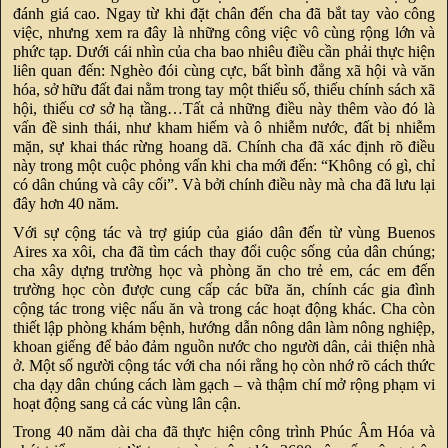
đánh giá cao. Ngay từ khi đặt chân đến cha đã bắt tay vào công
việc, nhưng xem ra đây là những công việc vô cùng rộng lớn và
phức tạp. Dưới cái nhìn của cha bao nhiêu điều cần phải thực hiện
liên quan đến: Nghèo đói cùng cực, bất bình đẳng xã hội và văn
hóa, sở hữu đất đai nằm trong tay một thiểu số, thiếu chính sách xã
hội, thiếu cơ sở hạ tầng…Tất cả những điều này thêm vào đó là
vấn đề sinh thái, như kham hiếm và ô nhiễm nước, đất bị nhiễm
mặn, sự khai thác rừng hoang dã. Chính cha đã xác định rõ điều
này trong một cuộc phỏng vấn khi cha mới đến: “Không có gì, chỉ
có dân chúng và cây cối”. Và bởi chính điều này mà cha đã lưu lại
đây hơn 40 năm.
Với sự cộng tác và trợ giúp của giáo dân đến từ vùng Buenos
Aires xa xôi, cha đã tìm cách thay đổi cuộc sống của dân chúng;
cha xây dựng trường học và phòng ăn cho trẻ em, các em đến
trường học còn được cung cấp các bữa ăn, chính các gia đình
cộng tác trong việc nấu ăn và trong các hoạt động khác. Cha còn
thiết lập phòng khám bệnh, hướng dẫn nông dân làm nông nghiệp,
khoan giếng để bảo đảm nguồn nước cho người dân, cải thiện nhà
ở. Một số người cộng tác với cha nói rằng họ còn nhớ rõ cách thức
cha dạy dân chúng cách làm gạch – và thậm chí mở rộng phạm vi
hoạt động sang cả các vùng lân cận.
Trong 40 năm dài cha đã thực hiện công trình Phúc Âm Hóa và