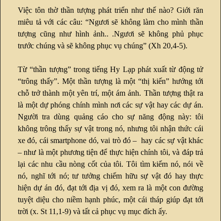
Việc tôn thờ thần tượng phát triển như thế nào? Giới răn
miêu tả với các câu: “Ngươi sẽ không làm cho mình thần
tượng cũng như hình ảnh.. .Ngươi sẽ không phủ phục
trước chúng và sẽ không phục vụ chúng” (Xh 20,4-5).
Từ “thần tượng” trong tiếng Hy Lạp phát xuất từ động tử
“trông thấy”. Một thần tượng là một “thị kiến” hướng tới
chỗ trở thành một yên trí, một ám ảnh. Thần tượng thật ra
là một dự phóng chính mình nơi các sự vật hay các dự án.
Người tra dùng quảng cáo cho sự năng động này: tôi
không trông thấy sự vật trong nó, nhưng tôi nhận thức cái
xe đó, cái smartphone dó, vai trò đó – hay các sự vật khác
– như là một phương tiện để thực hiện chính tôi, và đáp trả
lại các nhu cầu nòng cốt của tôi. Tôi tìm kiếm nó, nói về
nó, nghĩ tới nó; tư tưởng chiếm hữu sự vật đó hay thực
hiện dự án đó, đạt tới địa vị đó, xem ra là một con đường
tuyệt diệu cho niềm hạnh phúc, một cái tháp giúp đạt tới
trời (x. St 11,1-9) và tất cả phục vụ mục đích ấy.