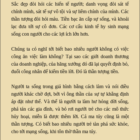
Sắc đẹp đòi hỏi các hiến tế người; danh vọng đòi sát tế
chính mình, sát tế sự vô tội và sự liêm chính của mình. Các
thần tượng đòi hỏi máu. Tiền bạc ăn cắp sự sống, và khoái
lạc đưa tới sự cô đơn. Các cơ cấu kinh tế hy sinh mạng
sống con người cho các lợi ích lớn hơn.
Chúng ta có nghĩ tới biết bao nhiêu người không có việc
công ăn việc làm không? Tại sao các giới doanh thương
của doanh nghiệp, của hãng xưởng đó đã lại quyết định bỏ,
đuổi công nhân để kiếm tiền lời. Đó là thần tượng tiền.
Người ta sống trong giả hình bằng cách làm và nói điều
người khác chờ đợi, bởi vì ông thần của sự tự khẳng định
áp đặt như thế. Và thế là người ta làm hư hỏng đời sống,
phá tán các gia đình, và bỏ rơi ngưởi trẻ cho các mô thức
hủy hoại, miễn là được thêm lời. Cả ma túy cũng là một
thần tượng. Có biết bao nhiêu người trẻ tàn phá sức khỏe,
cho tới mạng sống, khi tôn thờ thần ma túy.