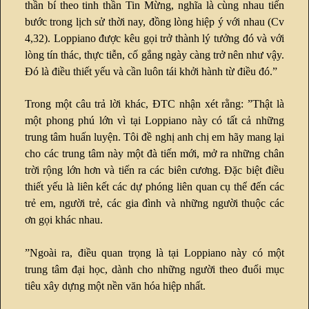
thần bí theo tinh thần Tin Mừng, nghĩa là cùng nhau tiến
bước trong lịch sử thời nay, đồng lòng hiệp ý với nhau (Cv
4,32). Loppiano được kêu gọi trở thành lý tưởng đó và với
lòng tín thác, thực tiễn, cố gắng ngày càng trở nên như vậy.
Đó là điều thiết yếu và cần luôn tái khởi hành từ điều đó.”
Trong một câu trả lời khác, ĐTC nhận xét rằng: ”Thật là
một phong phú lớn vì tại Loppiano này có tất cả những
trung tâm huấn luyện. Tôi đề nghị anh chị em hãy mang lại
cho các trung tâm này một đà tiến mới, mở ra những chân
trời rộng lớn hơn và tiến ra các biên cương. Đặc biệt điều
thiết yếu là liên kết các dự phóng liên quan cụ thể đến các
trẻ em, người trẻ, các gia đình và những người thuộc các
ơn gọi khác nhau.
”Ngoài ra, điều quan trọng là tại Loppiano này có một
trung tâm đại học, dành cho những người theo đuổi mục
tiêu xây dựng một nền văn hóa hiệp nhất.