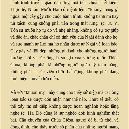
hành trình truyền giáo đáp ứng một tiêu chuẩn tiết kiệm.
Thực tế, Nhóm Mười Hai có mệnh lệnh "không mang gì
ngoài một cây gậy cho cuộc hành trình: không bánh mì hay
túi xách, cũng không phải tiền trong thắt lưng" (c. 8). Vị
Tôn sư muốn họ tự do và nhẹ nhàng, không có sự trợ giúp
và đặc ân, chắc chắn chỉ có tình yêu của Ngài dành cho họ,
và sức mạnh từ Lời mà họ nhận được từ Ngài và loan báo.
Cây gậy và đôi dép, những gì dành cho những người hành
hương, bởi vì các ông là sứ giả của vương quốc Thiên
Chúa, không phải là những người quản lý toàn năng,
không phải là các viên chức bất động, không phải đang
thực hiện chuyến lưu diễn.
Và với "khuôn mặt" này cũng cho thấy sứ điệp mà các ông
loan báo sẽ được đón nhận như thế nào. Thực tế điều có
thể xảy ra: sứ điệp không được hoan nghênh hoặc lắng
nghe (c. 11). Đó cũng là sự nghèo đói: kinh nghiệm thất
bại. Câu chuyện của Chúa Giêsu, người đã bị từ chối và
đóng đinh, cho thấy trước số phận của những người mang