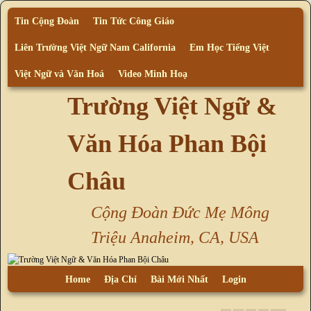
Tin Cộng Đoàn
Tin Tức Công Giáo
Liên Trường Việt Ngữ Nam California
Em Học Tiếng Việt
Việt Ngữ và Văn Hoá
Video Minh Hoạ
Trường Việt Ngữ &
Văn Hóa Phan Bội
Châu
Cộng Đoàn Đức Mẹ Mông
Triệu Anaheim, CA, USA
Skip to primary content
Skip to secondary content
Home
Địa Chỉ
Bài Mới Nhất
Login