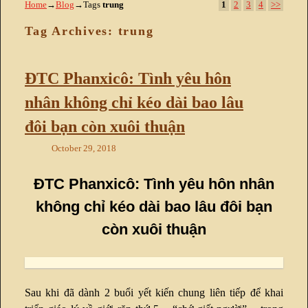
Home
→
Blog
→Tags
trung
1
2
3
4
>>
Tag Archives:
trung
ĐTC Phanxicô: Tình yêu hôn
nhân không chỉ kéo dài bao lâu
đôi bạn còn xuôi thuận
October 29, 2018
ĐTC Phanxicô: Tình yêu hôn nhân
không chỉ kéo dài bao lâu đôi bạn
còn xuôi thuận
Sau khi đã dành 2 buổi yết kiến chung liên tiếp để khai