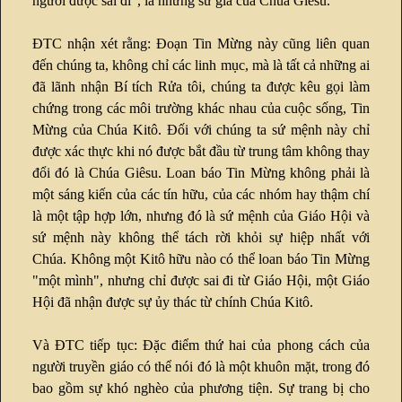
người được sai đi", là những sứ giả của Chúa Giêsu.
ĐTC nhận xét rằng: Đoạn Tin Mừng này cũng liên quan
đến chúng ta, không chỉ các linh mục, mà là tất cả những ai
đã lãnh nhận Bí tích Rửa tôi, chúng ta được kêu gọi làm
chứng trong các môi trường khác nhau của cuộc sống, Tin
Mừng của Chúa Kitô. Đối với chúng ta sứ mệnh này chỉ
được xác thực khi nó được bắt đầu từ trung tâm không thay
đổi đó là Chúa Giêsu. Loan báo Tin Mừng không phải là
một sáng kiến của các tín hữu, của các nhóm hay thậm chí
là một tập hợp lớn, nhưng đó là sứ mệnh của Giáo Hội và
sứ mệnh này không thể tách rời khỏi sự hiệp nhất với
Chúa. Không một Kitô hữu nào có thể loan báo Tin Mừng
"một mình", nhưng chỉ được sai đi từ Giáo Hội, một Giáo
Hội đã nhận được sự ủy thác từ chính Chúa Kitô.
Và ĐTC tiếp tục: Đặc điểm thứ hai của phong cách của
người truyền giáo có thể nói đó là một khuôn mặt, trong đó
bao gồm sự khó nghèo của phương tiện. Sự trang bị cho