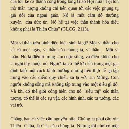
của tôi, kể cả thành công trong lòng Giáo Hội nữa? Tội tôn
thờ thần tượng không chỉ liên quan tới các việc phụng tụ
giả dối của ngoại giáo. Nó là một cám dỗ thường
xuyên của đức tin. Nó hệ tại việc thần thánh hóa điều
không phải là Thiên Chúa” (GLCG, 2113).
Một vị thần trên bình diện hiện sinh là gì? Một vị thần cho
tất cả mọi ngày, vị thần của chúng ta, vị thần… Một vị
thần. Nó là điều ở trung tâm cuộc sống, và điều khiến cho
ta nghĩ tùy thuộc nó. Người ta có thể lớn lên trong một gia
đình kitô một cách bình thường nhưng trên thực tế lại tập
trung vào các điểm quy chiếu xa lạ với Tin Mừng. Con
người không sống mà không tập trung vào một điều gì đó.
Và khi đó thế giới cống hiến cho nó “siêu thị” các thần
tượng, có thể là các sự vật, các hình ảnh, các tư tưởng, các
vai trò.
Chẳng hạn cả việc cầu nguyện nữa. Chúng ta phải cầu xin
Thiên Chúa, là Cha của chúng ta. Nhưng tôi nhớ có một