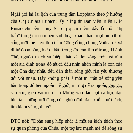
Ngài gợi lại lai lịch của trung tâm Loppiano theo ý hướng
của Chị Chiara Lubich: lấy hứng từ Đan viện Biển Đức
Einsiedeln bên Thụy Sĩ, chị quan niệm đây là một ”thị
trấn” trong đó có nhiều sinh hoạt khác nhau, một hình thức
sống mới mẻ theo tinh thần Công đồng chung Vatican 2 và
đi từ đoàn sủng hiệp nhất, trong đó con tim ở trong Thánh
Thể, nguồn mạch sự hiệp nhất và đời sống mới, và như
một gia đình trong đó tất cả đều nhìn nhận mình là con của
một Cha duy nhất, đều dấn thân sống giới răn yêu thương
đối với nhau. Đây không phải là một thị trấn để sống yên
hàn trong đó bên ngoài thế giới, nhưng để ra ngoài, gặp gỡ,
săn sóc, gieo vãi men Tin Mừng vào đấu bột xã hội, đặc
biệt tại những nơi đang có nghèo đói, đau khổ, thử thách,
tìm kiếm và nghi ngờ.
ĐTC nói: ”Đoàn sủng hiệp nhất là một sự kích thích theo
sự quan phòng của Chúa, một trợ lực mạnh mẽ để sống sự