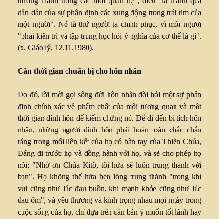
trưởng thành trong các mối quan hệ", điều "là thành quả
dần dần của sự phân định các xung động trong trái tim của
một người". Nó là thứ người ta chinh phục, vì mỗi người
"phải kiên trì và tập trung học hỏi ý nghĩa của cơ thể là gì".
(x. Giáo lý, 12.11.1980).
Cần thời gian chuẩn bị cho hôn nhân
Do đó, lời mời gọi sống đời hôn nhân đòi hỏi một sự phân
định chính xác về phẩm chất của mối tương quan và một
thời gian đính hôn để kiểm chứng nó. Để đi đến bí tích hôn
nhân, những người đính hôn phải hoàn toàn chắc chắn
rằng trong mối liên kết của họ có bàn tay của Thiên Chúa,
Đấng đi trước họ và đồng hành với họ, và sẽ cho phép họ
nói: "Nhờ ơn Chúa Kitô, tôi hứa sẽ luôn trung thành với
bạn". Họ không thể hứa hẹn lòng trung thành "trong khi
vui cũng như lúc đau buồn, khi mạnh khỏe cũng như lúc
đau ốm", và yêu thương và kính trọng nhau mọi ngày trong
cuộc sống của họ, chỉ dựa trên căn bản ý muốn tốt lành hay