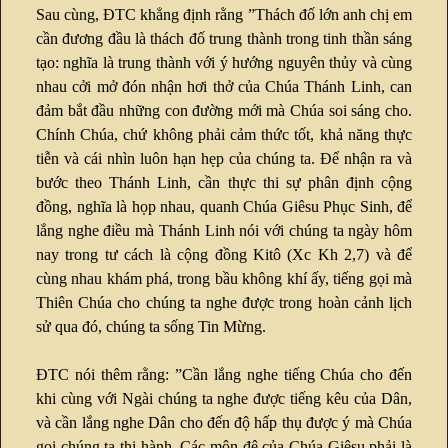
Sau cùng, ĐTC khẳng định rằng ”Thách đố lớn anh chị em
cần đương đầu là thách đố trung thành trong tinh thần sáng
tạo: nghĩa là trung thành với ý hướng nguyên thủy và cùng
nhau cởi mở đón nhận hơi thở của Chúa Thánh Linh, can
đảm bắt đầu những con đường mới mà Chúa soi sáng cho.
Chính Chúa, chứ không phải cảm thức tốt, khả năng thực
tiễn và cái nhìn luôn hạn hẹp của chúng ta. Để nhận ra và
bước theo Thánh Linh, cần thực thi sự phân định cộng
đồng, nghĩa là họp nhau, quanh Chúa Giêsu Phục Sinh, để
lắng nghe điều mà Thánh Linh nói với chúng ta ngày hôm
nay trong tư cách là cộng đồng Kitô (Xc Kh 2,7) và để
cùng nhau khám phá, trong bầu không khí ấy, tiếng gọi mà
Thiên Chúa cho chúng ta nghe được trong hoàn cảnh lịch
sử qua đó, chúng ta sống Tin Mừng.
ĐTC nói thêm rằng: ”Cần lắng nghe tiếng Chúa cho đến
khi cùng với Ngài chúng ta nghe được tiếng kêu của Dân,
và cần lắng nghe Dân cho đến độ hấp thụ được ý mà Chúa
gọi chúng ta thi hành. Các môn đệ của Chúa Giêsu phải là