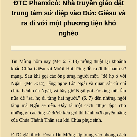
ĐTC Phanxicô: Nhà truyền giáo đặt
trung tâm sứ điệp vào Đức Giêsu và
ra đi với một phương tiện khó
nghèo
Tin Mừng hôm nay (Mc 6: 7-13) tường thuật lại khoảnh
khắc Chúa Giêsu sai Mười Hai Tông đồ ra đi thi hành sứ
mạng. Sau khi gọi các ông từng người một, "để họ ở với
Ngài" (Mc 3:14), lắng nghe Lời Ngài và quan sát cử chỉ
chữa bệnh của Ngài, và bây giờ Ngài gọi các ông một lần
nữa để "sai họ đi từng hai người," (6, 7) đến những ngôi
làng mà Ngài sẽ đến. Đây là một cách "thực tập" cho
những gì các ông sẽ được kêu gọi thi hành với quyền năng
của Chúa Thánh Thần sau khi Chúa phục sinh.
ĐTC giải thích: Đoạn Tin Mừng tập trung vào phong cách