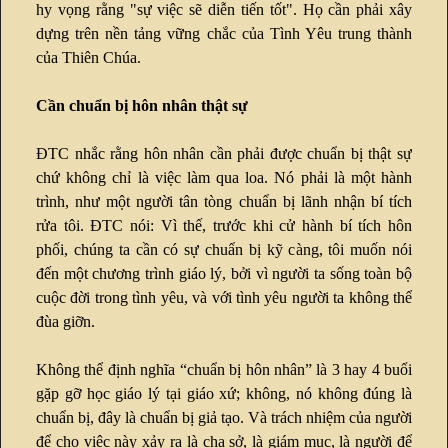
hy vọng rằng "sự việc sẽ diễn tiến tốt". Họ cần phải xây
dựng trên nền tảng vững chắc của Tình Yêu trung thành
của Thiên Chúa.
Cần chuẩn bị hôn nhân thật sự
ĐTC nhắc rằng hôn nhân cần phải được chuẩn bị thật sự
chứ không chỉ là việc làm qua loa. Nó phải là một hành
trình, như một người tân tòng chuẩn bị lãnh nhận bí tích
rửa tôi. ĐTC nói: Vì thế, trước khi cử hành bí tích hôn
phối, chúng ta cần có sự chuẩn bị kỹ càng, tôi muốn nói
đến một chương trình giáo lý, bởi vì người ta sống toàn bộ
cuộc đời trong tình yêu, và với tình yêu người ta không thể
đùa giỡn.
Không thể định nghĩa “chuẩn bị hôn nhân” là 3 hay 4 buổi
gặp gỡ học giáo lý tại giáo xứ; không, nó không đúng là
chuẩn bị, đây là chuẩn bị giả tạo. Và trách nhiệm của người
để cho việc này xảy ra là cha sở, là giám mục, là người để