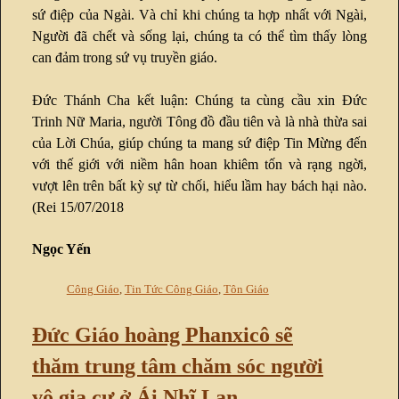
sứ điệp của Ngài. Và chỉ khi chúng ta hợp nhất với Ngài,
Người đã chết và sống lại, chúng ta có thể tìm thấy lòng
can đảm trong sứ vụ truyền giáo.
Đức Thánh Cha kết luận: Chúng ta cùng cầu xin Đức
Trinh Nữ Maria, người Tông đồ đầu tiên và là nhà thừa sai
của Lời Chúa, giúp chúng ta mang sứ điệp Tin Mừng đến
với thế giới với niềm hân hoan khiêm tốn và rạng ngời,
vượt lên trên bất kỳ sự từ chối, hiểu lầm hay bách hại nào.
(Rei 15/07/2018
Ngọc Yến
Công Giáo
,
Tin Tức Công Giáo
,
Tôn Giáo
Đức Giáo hoàng Phanxicô sẽ
thăm trung tâm chăm sóc người
vô gia cư ở Ái Nhĩ Lan