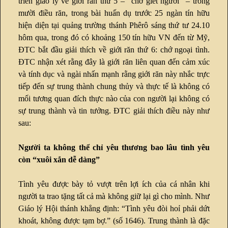
triển giáo lý về giới răn thứ 5 – “chớ giết người” – trong
mười điều răn, trong bài huấn dụ trước 25 ngàn tín hữu
hiện diện tại quảng trường thánh Phêrô sáng thứ tư 24.10
hôm qua, trong đó có khoảng 150 tín hữu VN đến từ Mỹ,
ĐTC bắt đầu giải thích về giới răn thứ 6: chớ ngoại tình.
ĐTC nhận xét rằng đây là giới răn liên quan đến cảm xúc
và tính dục và ngài nhấn mạnh rằng giới răn này nhắc trực
tiếp đến sự trung thành chung thủy và thực tế là không có
mối tương quan đích thực nào của con người lại không có
sự trung thành và tin tưởng. ĐTC giải thích điều này như
sau:
Người ta không thể chỉ yêu thương bao lâu tình yêu
còn “xuôi xắn dễ dàng”
Tình yêu được bày tỏ vượt trên lợi ích của cá nhân khi
người ta trao tặng tất cả mà không giữ lại gì cho mình. Như
Giáo lý Hội thánh khẳng định: “Tình yêu đòi hoỉ phải dứt
khoát, không được tạm bợ.” (số 1646). Trung thành là đặc