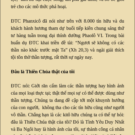
trẻ cho các mô thức phá hoại.
ĐTC Phanxicô đã nói như trên với 8.000 tín hữu và du
khách hành hương tham dự buổi tiếp kiên chung sáng thứ
tư hàng tuần trong đại thính đường Phaolô VI. Trong bài
huấn dụ ĐTC khai triền đề tài: “Ngươi sẽ không có các
thần nào khác trước mặt Ta” (Xh 20,3) và ngài giải thích
tội tôn thờ thần tượng, rất thời sự ngày nay.
Đâu là Thiên Chúa thật của tôi
ĐTC nói: Giới răn cấm làm các thần tượng hay hình ảnh
của mọi loại thực tại; thật thế mọi sự có thể được dùng như
thần tượng. Chúng ta đang đề cập tới một khuynh hướng
của con người, không tha cho các tín hữu cũng như người
vô thần. Chẳng hạn là các kitô hữu chúng ta có thể tự hỏi:
đâu là Thiên Chúa thật của tôi? Đó là Tình Yêu Duy Nhất
và Ba Ngôi hay là hình ảnh của tôi, sự thành công cá nhân