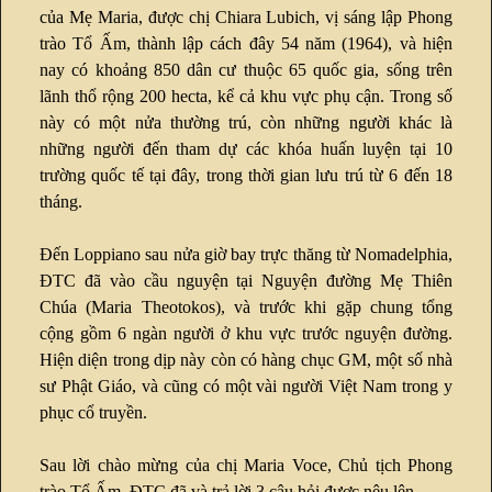
của Mẹ Maria, được chị Chiara Lubich, vị sáng lập Phong
trào Tổ Ấm, thành lập cách đây 54 năm (1964), và hiện
nay có khoảng 850 dân cư thuộc 65 quốc gia, sống trên
lãnh thổ rộng 200 hecta, kể cả khu vực phụ cận. Trong số
này có một nửa thường trú, còn những người khác là
những người đến tham dự các khóa huấn luyện tại 10
trường quốc tế tại đây, trong thời gian lưu trú từ 6 đến 18
tháng.
Đến Loppiano sau nửa giờ bay trực thăng từ Nomadelphia,
ĐTC đã vào cầu nguyện tại Nguyện đường Mẹ Thiên
Chúa (Maria Theotokos), và trước khi gặp chung tổng
cộng gồm 6 ngàn người ở khu vực trước nguyện đường.
Hiện diện trong dịp này còn có hàng chục GM, một số nhà
sư Phật Giáo, và cũng có một vài người Việt Nam trong y
phục cổ truyền.
Sau lời chào mừng của chị Maria Voce, Chủ tịch Phong
trào Tổ Ấm, ĐTC đã và trả lời 3 câu hỏi được nêu lên.