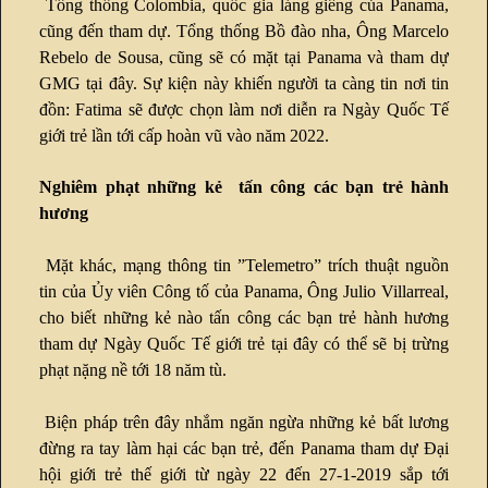
Tổng thống Colombia, quốc gia láng giềng của Panama,
cũng đến tham dự. Tổng thống Bồ đào nha, Ông Marcelo
Rebelo de Sousa, cũng sẽ có mặt tại Panama và tham dự
GMG tại đây. Sự kiện này khiến người ta càng tin nơi tin
đồn: Fatima sẽ được chọn làm nơi diễn ra Ngày Quốc Tế
giới trẻ lần tới cấp hoàn vũ vào năm 2022.
Nghiêm phạt những kẻ tấn công các bạn trẻ hành
hương
Mặt khác, mạng thông tin ”Telemetro” trích thuật nguồn
tin của Ủy viên Công tố của Panama, Ông Julio Villarreal,
cho biết những kẻ nào tấn công các bạn trẻ hành hương
tham dự Ngày Quốc Tế giới trẻ tại đây có thể sẽ bị trừng
phạt nặng nề tới 18 năm tù.
Biện pháp trên đây nhắm ngăn ngừa những kẻ bất lương
đừng ra tay làm hại các bạn trẻ, đến Panama tham dự Đại
hội giới trẻ thế giới từ ngày 22 đến 27-1-2019 sắp tới