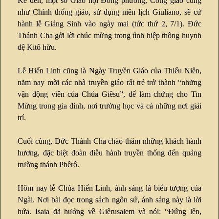
Kế đến, một số Giáo hội Đông phương, Công giáo cũng
như Chính thống giáo, sử dụng niên lịch Giuliano, sẽ cử
hành lễ Giáng Sinh vào ngày mai (tức thứ 2, 7/1). Đức
Thánh Cha gởi lời chúc mừng trong tình hiệp thông huynh
đệ Kitô hữu.
Lễ Hiển Linh cũng là Ngày Truyền Giáo của Thiếu Niên,
năm nay mời các nhà truyền giáo rất trẻ trở thành “những
vận động viên của Chúa Giêsu”, để làm chứng cho Tin
Mừng trong gia đình, nơi trường học và cả những nơi giải
trí.
Cuối cùng, Đức Thánh Cha chào thăm những khách hành
hương, đặc biệt đoàn diễu hành truyền thống đến quảng
trường thánh Phêrô.
Hôm nay lễ Chúa Hiển Linh, ánh sáng là biểu tượng của
Ngài. Nơi bài đọc trong sách ngôn sứ, ánh sáng này là lời
hứa. Isaia đã hướng về Giêrusalem và nói: “Đứng lên,