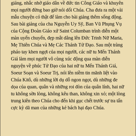
giảng, nhắc nhở giáo dân về đức tin Công Giáo và khuyên
mọi người đừng bao giờ nói dối Chúa. Cha đưa ra một vài
mẫu chuyện có thật để làm cho bài giảng thêm sống động.
Sau bài giảng của cha Nguyễn Uy Sỹ, Ban Vũ Phụng Vụ
của Cộng Đoàn Giáo xứ Saint Columban trình diễn một
màn uyển chuyển, đẹp mắt dâng lên Đức Trinh Nữ Maria,
Mẹ Thiên Chúa và Mẹ Các Thánh Tử Đạo. Sau một tràng
pháo tay khen ngợi của mọi người, các nữ tu Mến Thánh
Giá làm mọi người vô cùng xúc động qua màn diễn
nguyện về phúc Tử Đạo của hai nữ tu Mến Thánh Giá,
Soeur Soạn và Soeur Trị, nói lên niềm tin mãnh liệt vào
Chúa Kitô, dù những lời dụ dỗ ngon ngọt, dù những đe
dọa của quan, quân và những roi đòn của quân lính, hai nữ
tu không sờn lòng, không kêu than, không xin xỏ; một lòng
trung kiên theo Chúa cho đến khi gục chết trước sự tra tấn
cực kỳ dã man của những kẻ bách hại đạo Chúa.