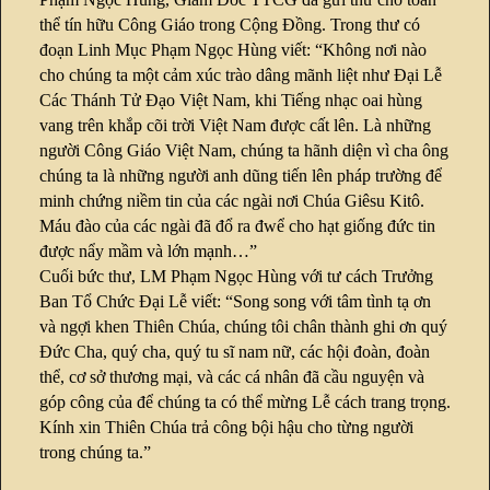
thể tín hữu Công Giáo trong Cộng Đồng. Trong thư có
đoạn Linh Mục Phạm Ngọc Hùng viết: “Không nơi nào
cho chúng ta một cảm xúc trào dâng mãnh liệt như Đại Lễ
Các Thánh Tử Đạo Việt Nam, khi Tiếng nhạc oai hùng
vang trên khắp cõi trời Việt Nam được cất lên. Là những
người Công Giáo Việt Nam, chúng ta hãnh diện vì cha ông
chúng ta là những người anh dũng tiến lên pháp trường để
minh chứng niềm tin của các ngài nơi Chúa Giêsu Kitô.
Máu đào của các ngài đã đổ ra đwể cho hạt giống đức tin
được nẩy mầm và lớn mạnh…”
Cuối bức thư, LM Phạm Ngọc Hùng với tư cách Trưởng
Ban Tổ Chức Đại Lễ viết: “Song song với tâm tình tạ ơn
và ngợi khen Thiên Chúa, chúng tôi chân thành ghi ơn quý
Đức Cha, quý cha, quý tu sĩ nam nữ, các hội đoàn, đoàn
thể, cơ sở thương mại, và các cá nhân đã cầu nguyện và
góp công của để chúng ta có thể mừng Lễ cách trang trọng.
Kính xin Thiên Chúa trả công bội hậu cho từng người
trong chúng ta.”