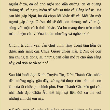
người ở xa, đã để cho ngôi sao dẫn đường, đã đi quãng
đường dài và nguy hiểm để biết sự thật về Đấng Mêsia. Và
sau khi gặp Ngài, họ đã chọn lối khác để về. Mỗi lần một
người gặp được Giêsu, thì sẽ đổi con đường, trở về cuộc
sống với một cách thức khác. Và họ mang theo trên mình
mầu nhiệm của vị Vua khiêm nhường và nghèo khó.
Chúng ta cũng vậy, cần chút thinh lặng trong tâm hồn để
được ánh sáng của Chúa Giêsu chiếu giải. Đừng để con
tim chúng ta đóng lại, nhưng can đảm mở ra cho ánh sáng
này, chỉ đơn sơ và bé nhỏ.
Sau khi buổi đọc Kinh Truyền Tin, Đức Thánh Cha nhắc
đến những ngày gần đây, 49 người được cứu trên hai con
tàu của tổ chức phi chính phủ. Đức Thánh Cha kêu gọi các
nhà lãnh đạo Châu Âu thể hiện sự liên đới cụ thể với
những anh chị em này.