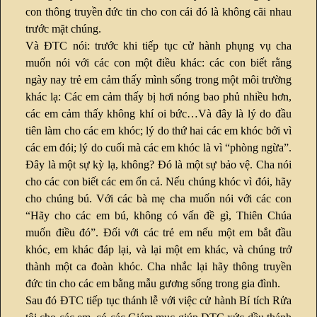
con thông truyền đức tin cho con cái đó là không cãi nhau
trước mặt chúng.
Và ĐTC nói: trước khi tiếp tục cử hành phụng vụ cha
muốn nói với các con một điều khác: các con biết rằng
ngày nay trẻ em cảm thấy mình sống trong một môi trường
khác lạ: Các em cảm thấy bị hơi nóng bao phủ nhiều hơn,
các em cảm thấy không khí oi bức…Và đây là lý do đầu
tiên làm cho các em khóc; lý do thứ hai các em khóc bởi vì
các em đói; lý do cuối mà các em khóc là vì “phòng ngừa”.
Đây là một sự kỳ lạ, không? Đó là một sự bảo vệ. Cha nói
cho các con biết các em ổn cả. Nếu chúng khóc vì đói, hãy
cho chúng bú. Với các bà mẹ cha muốn nói với các con
“Hãy cho các em bú, không có vấn đề gì, Thiên Chúa
muốn điều đó”. Đối với các trẻ em nếu một em bắt đầu
khóc, em khác đáp lại, và lại một em khác, và chúng trở
thành một ca đoàn khóc. Cha nhắc lại hãy thông truyền
đức tin cho các em bằng mẫu gương sống trong gia đình.
Sau đó ĐTC tiếp tục thánh lễ với việc cử hành Bí tích Rửa