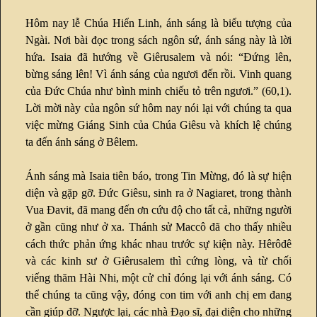
Hôm nay lễ Chúa Hiển Linh, ánh sáng là biểu tượng của
Ngài. Nơi bài đọc trong sách ngôn sứ, ánh sáng này là lời
hứa. Isaia đã hướng về Giêrusalem và nói: “Đứng lên,
bừng sáng lên! Vì ánh sáng của ngươi đến rồi. Vinh quang
của Đức Chúa như bình minh chiếu tỏ trên ngươi.” (60,1).
Lời mời này của ngôn sứ hôm nay nói lại với chúng ta qua
việc mừng Giáng Sinh của Chúa Giêsu và khích lệ chúng
ta đến ánh sáng ở Bêlem.
Ánh sáng mà Isaia tiên báo, trong Tin Mừng, đó là sự hiện
diện và gặp gỡ. Đức Giêsu, sinh ra ở Nagiaret, trong thành
Vua Đavit, đã mang đến ơn cứu độ cho tất cả, những người
ở gần cũng như ở xa. Thánh sử Maccô đã cho thấy nhiều
cách thức phản ứng khác nhau trước sự kiện này. Hêrôđê
và các kinh sư ở Giêrusalem thì cứng lòng, và từ chối
viếng thăm Hài Nhi, một cử chỉ đóng lại với ánh sáng. Có
thể chúng ta cũng vậy, đóng con tim với anh chị em đang
cần giúp đỡ. Ngược lại, các nhà Đạo sĩ, đại diện cho những