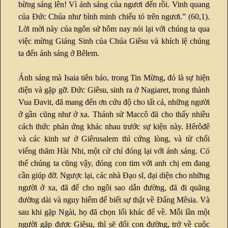
bừng sáng lên! Vì ánh sáng của ngươi đến rồi. Vinh quang
của Đức Chúa như bình minh chiếu tỏ trên ngươi.” (60,1).
Lời mời này của ngôn sứ hôm nay nói lại với chúng ta qua
việc mừng Giáng Sinh của Chúa Giêsu và khích lệ chúng
ta đến ánh sáng ở Bêlem.
Ánh sáng mà Isaia tiên báo, trong Tin Mừng, đó là sự hiện
diện và gặp gỡ. Đức Giêsu, sinh ra ở Nagiaret, trong thành
Vua Đavit, đã mang đến ơn cứu độ cho tất cả, những người
ở gần cũng như ở xa. Thánh sử Maccô đã cho thấy nhiều
cách thức phản ứng khác nhau trước sự kiện này. Hêrôđê
và các kinh sư ở Giêrusalem thì cứng lòng, và từ chối
viếng thăm Hài Nhi, một cử chỉ đóng lại với ánh sáng. Có
thể chúng ta cũng vậy, đóng con tim với anh chị em đang
cần giúp đỡ. Ngược lại, các nhà Đạo sĩ, đại diện cho những
người ở xa, đã để cho ngôi sao dẫn đường, đã đi quãng
đường dài và nguy hiểm để biết sự thật về Đấng Mêsia. Và
sau khi gặp Ngài, họ đã chọn lối khác để về. Mỗi lần một
người gặp được Giêsu, thì sẽ đổi con đường, trở về cuộc