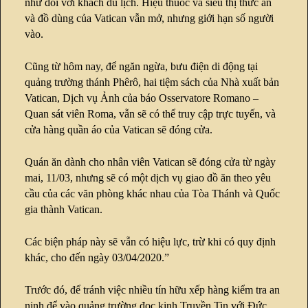
như đối với khách du lịch. Hiệu thuốc và siêu thị thức ăn
và đồ dùng của Vatican vẫn mở, nhưng giới hạn số người
vào.
Cũng từ hôm nay, để ngăn ngừa, bưu điện di động tại
quảng trường thánh Phêrô, hai tiệm sách của Nhà xuất bản
Vatican, Dịch vụ Ảnh của báo Osservatore Romano –
Quan sát viên Roma, vẫn sẽ có thể truy cập trực tuyến, và
cửa hàng quần áo của Vatican sẽ đóng cửa.
Quán ăn dành cho nhân viên Vatican sẽ đóng cửa từ ngày
mai, 11/03, nhưng sẽ có một dịch vụ giao đồ ăn theo yêu
cầu của các văn phòng khác nhau của Tòa Thánh và Quốc
gia thành Vatican.
Các biện pháp này sẽ vẫn có hiệu lực, trừ khi có quy định
khác, cho đến ngày 03/04/2020.”
Trước đó, để tránh việc nhiều tín hữu xếp hàng kiểm tra an
ninh để vào quảng trường đọc kinh Truyền Tin với Đức