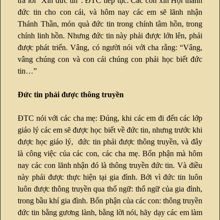
trả lời “Xin đức tin”. ĐTC tiếp tục: Các con xin Hội thánh
đức tin cho con cái, và hôm nay các em sẽ lãnh nhận
Thánh Thần, món quà đức tin trong chính tâm hồn, trong
chính linh hồn. Nhưng đức tin này phải được lớn lên, phải
được phát triển. Vâng, có người nói với cha rằng: “Vâng,
vâng chúng con và con cái chúng con phải học biết đức
tin…”
Đức tin phải được thông truyền
ĐTC nói với các cha mẹ: Đúng, khi các em đi đến các lớp
giáo lý các em sẽ được học biết về đức tin, nhưng trước khi
được học giáo lý, đức tin phải được thông truyền, và đây
là công việc của các con, các cha mẹ. Bổn phận mà hôm
nay các con lãnh nhận đó là thông truyền đức tin. Và điều
này phải được thực hiện tại gia đình. Bởi vì đức tin luôn
luôn được thông truyền qua thổ ngữ: thổ ngữ của gia đình,
trong bầu khí gia đình. Bổn phận của các con: thông truyền
đức tin bằng gương lành, bằng lời nói, hãy dạy các em làm