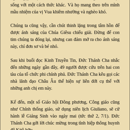
sống với một cách thức khác. Và họ mang theo trên mình
mầu nhiệm của vị Vua khiêm nhường và nghèo khó.
Chúng ta cũng vậy, cần chút thinh lặng trong tâm hồn để
được ánh sáng của Chúa Giêsu chiếu giải. Đừng để con
tim chúng ta đóng lại, nhưng can đảm mở ra cho ánh sáng
này, chỉ đơn sơ và bé nhỏ.
Sau khi buổi đọc Kinh Truyền Tin, Đức Thánh Cha nhắc
đến những ngày gần đây, 49 người được cứu trên hai con
tàu của tổ chức phi chính phủ. Đức Thánh Cha kêu gọi các
nhà lãnh đạo Châu Âu thể hiện sự liên đới cụ thể với
những anh chị em này.
Kế đến, một số Giáo hội Đông phương, Công giáo cũng
như Chính thống giáo, sử dụng niên lịch Giuliano, sẽ cử
hành lễ Giáng Sinh vào ngày mai (tức thứ 2, 7/1). Đức
Thánh Cha gởi lời chúc mừng trong tình hiệp thông huynh
đệ Kitô hữu.