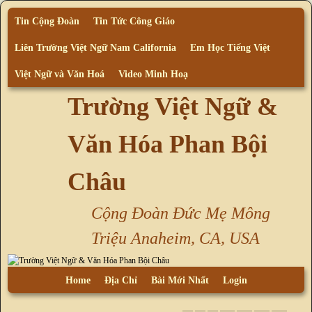
Tin Cộng Đoàn
Tin Tức Công Giáo
Liên Trường Việt Ngữ Nam California
Em Học Tiếng Việt
Việt Ngữ và Văn Hoá
Video Minh Hoạ
Trường Việt Ngữ &
Văn Hóa Phan Bội
Châu
Cộng Đoàn Đức Mẹ Mông
Triệu Anaheim, CA, USA
Skip to primary content
Skip to secondary content
Home
Địa Chỉ
Bài Mới Nhất
Login