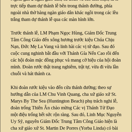
trực tiếp tham dự thánh lễ bên trong thánh đường, phía
ngoài nhà thờ hàng ngàn giáo dân khác ngồi trong các lều
trắng tham dự thánh lễ qua các màn hình lớn.
Trước thánh lễ, LM Phạm Ngọc Hùng, Giám Đốc Trung
Tâm Công Giáo đến xông hương trước kiệu Chúa Chịu
Nạn, Đức Mẹ La Vang và linh hài các vị tử đạo. Sau đó
cuộc cung nghinh bắt đầu với Thánh Gía Nến Cao rồi đến
các hội đoàn mặc đồng phục và mang cờ hiệu của hội đoàn
mình. Đoàn rước thật trang nghiêm, trật tự, vừa đi vừa lần
chuỗi và hát thánh ca.
Khi đoàn rước kiệu vào đến cửa thánh đường; theo sự
hướng dẫn của LM Chu Vinh Quang, cha xứ giáo xứ St.
Marys By The Sea (Huntington Beach) phụ trách nghi lễ,
đoàn trống Thiên Ân chào mừng Các vị Thánh Tử Đạo
một điệu trống hết sức rộn ràng. Sau đó, Linh Mục Nguyễn
Uy Sỹ, nguyên Giám Đốc Trung Tâm Công Giáo hiện là
cha xứ giáo xứ St. Martin De Porres (Yorba Linda) có bài