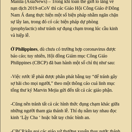
Manila (AsiaNews) – Trong khi toàn thế giới lo lắng về
nạn dịch 2019-nCoV thì các Giáo Hội Công Giáo ở Đông
Nam Á đang thực hiện một số biện pháp nhằm ngăn chặn
sự lây lan, trong đó có các biện pháp dự phòng
(prophylactic) như tránh sự đụng chạm trong lúc cầu kinh
và hiệp lễ.
Ở Philippines
, dù chưa có trường hợp coronavirus được
báo cáo; tuy nhiên, Hội đồng Giám mục Công Giáo
Philippines (CBCP) đã ban hành một số chỉ thị như sau:
-Việc rước lễ phải được phân phát bằng tay “để tránh gây
sợ hãi cho mọi người,” theo một thông cáo cuả linh mục
tổng thư ký Marvin Mejia gửi đến tất cả các giáo phận.
-Cũng nên tránh tất cả các hình thức đụng chạm khác giữa
những người tham gia thánh lễ. Thí dụ nắm tay nhau đọc
kinh ‘Lậy Cha ‘ hoặc bắt tay chúc bình an.
-CBCP kêu gọi các giáo xứ thường xuyên thay nước thánh