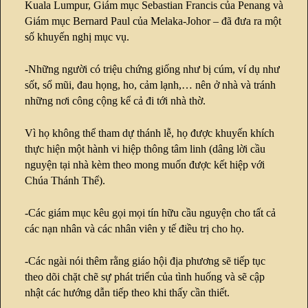
Kuala Lumpur, Giám mục Sebastian Francis của Penang và
Giám mục Bernard Paul của Melaka-Johor – đã đưa ra một
số khuyến nghị mục vụ.
-Những người có triệu chứng giống như bị cúm, ví dụ như
sốt, sổ mũi, đau họng, ho, cảm lạnh,… nên ở nhà và tránh
những nơi công cộng kể cả đi tới nhà thờ.
Vì họ không thể tham dự thánh lễ, họ được khuyến khích
thực hiện một hành vi hiệp thông tâm linh (dâng lời cầu
nguyện tại nhà kèm theo mong muốn được kết hiệp với
Chúa Thánh Thể).
-Các giám mục kêu gọi mọi tín hữu cầu nguyện cho tất cả
các nạn nhân và các nhân viên y tế điều trị cho họ.
-Các ngài nói thêm rằng giáo hội địa phương sẽ tiếp tục
theo dõi chặt chẽ sự phát triển của tình huống và sẽ cập
nhật các hướng dẫn tiếp theo khi thấy cần thiết.