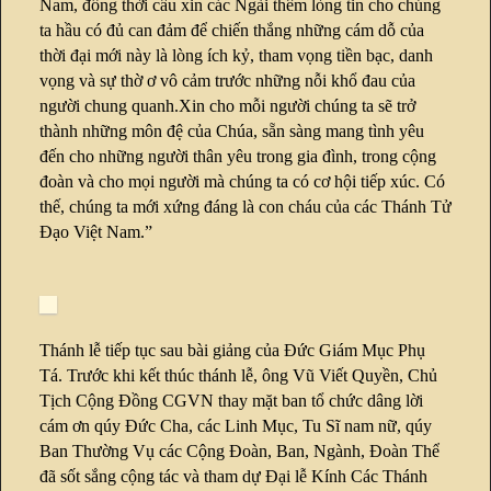
Nam, đồng thời cầu xin các Ngài thêm lòng tin cho chúng
ta hầu có đủ can đảm để chiến thắng những cám dỗ của
thời đại mới này là lòng ích kỷ, tham vọng tiền bạc, danh
vọng và sự thờ ơ vô cảm trước những nỗi khổ đau của
người chung quanh.Xin cho mỗi người chúng ta sẽ trở
thành những môn đệ của Chúa, sẵn sàng mang tình yêu
đến cho những người thân yêu trong gia đình, trong cộng
đoàn và cho mọi người mà chúng ta có cơ hội tiếp xúc. Có
thế, chúng ta mới xứng đáng là con cháu của các Thánh Tử
Đạo Việt Nam.”
Thánh lễ tiếp tục sau bài giảng của Đức Giám Mục Phụ
Tá. Trước khi kết thúc thánh lễ, ông Vũ Viết Quyền, Chủ
Tịch Cộng Đồng CGVN thay mặt ban tổ chức dâng lời
cám ơn qúy Đức Cha, các Linh Mục, Tu Sĩ nam nữ, qúy
Ban Thường Vụ các Cộng Đoàn, Ban, Ngành, Đoàn Thể
đã sốt sắng cộng tác và tham dự Đại lễ Kính Các Thánh