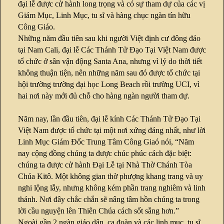
đại lễ được cử hành long trọng và có sự tham dự của các vị
Giám Mục, Linh Mục, tu sĩ và hàng chục ngàn tín hữu
Công Giáo.
Những năm đầu tiên sau khi người Việt định cư đông đảo
tại Nam Cali, đại lễ Các Thánh Tử Đạo Tại Việt Nam được
tổ chức ở sân vận động Santa Ana, nhưng vì lý do thời tiết
không thuận tiện, nên những năm sau đó được tổ chức tại
hội trường trường đại học Long Beach rồi trường UCI, vì
hai nơi này mới đủ chỗ cho hàng ngàn người tham dự.
Năm nay, lần đầu tiên, đại lễ kính Các Thánh Tử Đạo Tại
Việt Nam được tổ chức tại một nơi xứng đáng nhất, như lời
Linh Mục Giám Đốc Trung Tâm Công Giaó nói, “Năm
nay cộng đồng chúng ta được chúc phúc cách đặc biệt:
chúng ta được cử hành Đại Lễ tại Nhà Thờ Chánh Tòa
Chúa Kitô. Một không gian thờ phượng khang trang và uy
nghi lộng lẫy, nhưng không kém phần trang nghiêm và linh
thánh. Nơi đây chắc chắn sẽ nâng tâm hồn chúng ta trong
lời cầu nguyện lên Thiên Chúa cách sốt sắng hơn.”
Ngoài gần 2 ngàn giáo dân, ca đoàn và các linh mục, tu sĩ