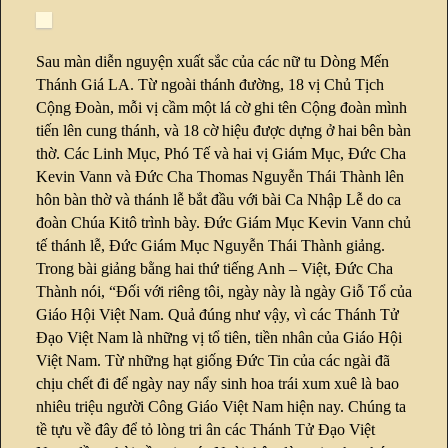
Sau màn diễn nguyện xuất sắc của các nữ tu Dòng Mến
Thánh Giá LA. Từ ngoài thánh đường, 18 vị Chủ Tịch
Cộng Đoàn, mỗi vị cầm một lá cờ ghi tên Cộng đoàn mình
tiến lên cung thánh, và 18 cờ hiệu được dựng ở hai bên bàn
thờ. Các Linh Mục, Phó Tế và hai vị Giám Mục, Đức Cha
Kevin Vann và Đức Cha Thomas Nguyễn Thái Thành lên
hôn bàn thờ và thánh lễ bắt đầu với bài Ca Nhập Lễ do ca
đoàn Chúa Kitô trình bày. Đức Giám Mục Kevin Vann chủ
tế thánh lễ, Đức Giám Mục Nguyễn Thái Thành giảng.
Trong bài giảng bằng hai thứ tiếng Anh – Việt, Đức Cha
Thành nói, “Đối với riêng tôi, ngày này là ngày Giỗ Tổ của
Giáo Hội Việt Nam. Quả đúng như vậy, vì các Thánh Tử
Đạo Việt Nam là những vị tổ tiên, tiền nhân của Giáo Hội
Việt Nam. Từ những hạt giống Đức Tin của các ngài đã
chịu chết đi để ngày nay nẩy sinh hoa trái xum xuê là bao
nhiêu triệu người Công Giáo Việt Nam hiện nay. Chúng ta
tề tựu về đây để tỏ lòng tri ân các Thánh Tử Đạo Việt