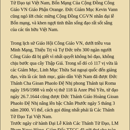
Tử Đạo tại Việt Nam, Bổn Mạng Của Cộng Đồng Công
Giáo VN Giáo Phận Orange. Đức Giám Mục Kevin Vann
cũng ngỏ lời chúc mừng Cộng Đồng CGVN nhân đại lễ
Bổn mạng, và khen ngợi tinh thần sống đạo rất sốt sắng
của các tín hữu Việt Nam.
Trong lịch sử Giáo Hội Công Giáo VN, dưới triều vua
Minh Mạng, Thiệu Trị và Tự Đức trên 300 ngàn người
Công Giáo đã bị giết vì nhất quyết không bỏ đạo, không
chịu bước qua cây Thập Giá. Trong số đó có 117 vị vừa là
các Giám Mục, Linh Mục Thừa Sai ngoại quốc đến giảng
đạo, vừa là các linh mục, giáo dân Việt Nam đã được Đức
Thánh Cha Gioan Phaolo Đệ Nhị phong Thánh tại Roma
ngày 19/6/1988 và một vị thứ 118 là Anre Phú Yên, tử đạo
ngày 26.7.1644 cũng được Đức Thánh Giáo Hoàng Gioan
Phaolo Đệ Nhị nâng lên bậc Chân Phước ngày 5 tháng 3
năm 2000. Vì thế, cách gọi đúng nhất phải là Các Thánh
Tử Đạo Tại Việt Nam.
Trước ngày cử hành Đại Lễ Kính Các Thánh Tử Đạo, LM
Phạm Ngọc Hùng, Giám Đốc TTCG đã gửi thư cho toàn