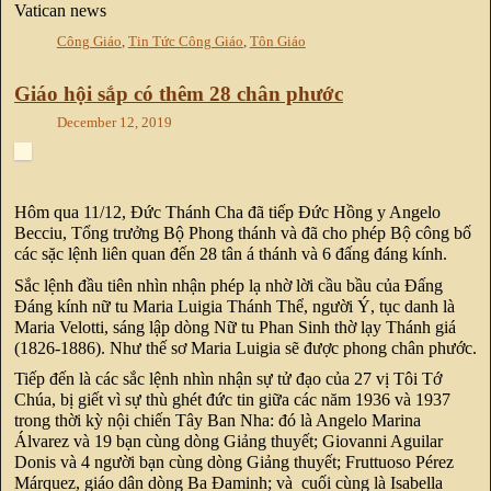
Vatican news
Công Giáo
,
Tin Tức Công Giáo
,
Tôn Giáo
Giáo hội sắp có thêm 28 chân phước
December 12, 2019
Hôm qua 11/12, Đức Thánh Cha đã tiếp Đức Hồng y Angelo
Becciu, Tổng trưởng Bộ Phong thánh và đã cho phép Bộ công bố
các sặc lệnh liên quan đến 28 tân á thánh và 6 đấng đáng kính.
Sắc lệnh đầu tiên nhìn nhận phép lạ nhờ lời cầu bầu của Đấng
Đáng kính nữ tu Maria Luigia Thánh Thể, người Ý, tục danh là
Maria Velotti, sáng lập dòng Nữ tu Phan Sinh thờ lạy Thánh giá
(1826-1886). Như thế sơ Maria Luigia sẽ được phong chân phước.
Tiếp đến là các sắc lệnh nhìn nhận sự tử đạo của 27 vị Tôi Tớ
Chúa, bị giết vì sự thù ghét đức tin giữa các năm 1936 và 1937
trong thời kỳ nội chiến Tây Ban Nha: đó là Angelo Marina
Álvarez và 19 bạn cùng dòng Giảng thuyết; Giovanni Aguilar
Donis và 4 người bạn cùng dòng Giảng thuyết; Fruttuoso Pérez
Márquez, giáo dân dòng Ba Đaminh; và cuối cùng là Isabella