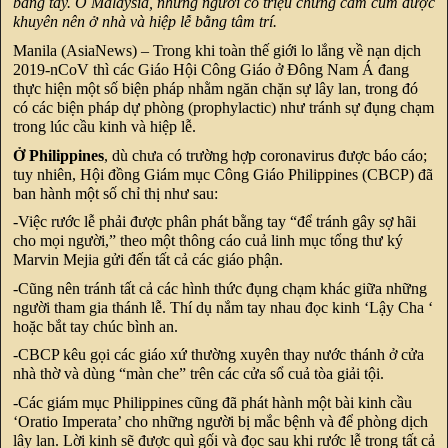
bằng tay. Ở Malaysia, những người có triệu chứng cảm cúm được
khuyên nên ở nhà và hiệp lễ bằng tâm trí.
Manila (AsiaNews) – Trong khi toàn thế giới lo lắng về nạn dịch
2019-nCoV thì các Giáo Hội Công Giáo ở Đông Nam Á đang
thực hiện một số biện pháp nhằm ngăn chặn sự lây lan, trong đó
có các biện pháp dự phòng (prophylactic) như tránh sự đụng chạm
trong lúc cầu kinh và hiệp lễ.
Ở Philippines
, dù chưa có trường hợp coronavirus được báo cáo;
tuy nhiên, Hội đồng Giám mục Công Giáo Philippines (CBCP) đã
ban hành một số chỉ thị như sau:
-Việc rước lễ phải được phân phát bằng tay “để tránh gây sợ hãi
cho mọi người,” theo một thông cáo cuả linh mục tổng thư ký
Marvin Mejia gửi đến tất cả các giáo phận.
-Cũng nên tránh tất cả các hình thức đụng chạm khác giữa những
người tham gia thánh lễ. Thí dụ nắm tay nhau đọc kinh ‘Lậy Cha ‘
hoặc bắt tay chúc bình an.
-CBCP kêu gọi các giáo xứ thường xuyên thay nước thánh ở cửa
nhà thờ và dùng “màn che” trên các cửa sổ cuả tòa giải tội.
-Các giám mục Philippines cũng đã phát hành một bài kinh cầu
‘Oratio Imperata’ cho những người bị mắc bệnh và để phòng dịch
lây lan. Lời kinh sẽ được quì gối và đọc sau khi rước lễ trong tất cả