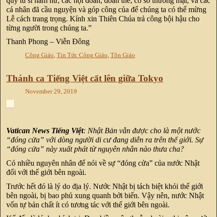
quý tu sĩ nam nữ, các hội đoàn, đoàn thể, cơ sở thương mại, và các
cá nhân đã cầu nguyện và góp công của để chúng ta có thể mừng
Lễ cách trang trọng. Kính xin Thiên Chúa trả công bội hậu cho
từng người trong chúng ta.”
Thanh Phong – Viễn Đông
Công Giáo
,
Tin Tức Công Giáo
,
Tôn Giáo
Thánh ca Tiếng Việt cất lên giữa Tokyo
November 29, 2019
Vatican News Tiếng Việt
: Nhật Bản vẫn được cho là một nước
“đóng cửa” với dòng người di cư đang diễn ra trên thế giới. Sự
“đóng cửa” này xuất phát từ nguyên nhân nào thưa cha?
Có nhiều nguyên nhân để nói về sự “đóng cửa” của nước Nhật
đối với thế giới bên ngoài.
Trước hết đó là lý do địa lý. Nước Nhật bị tách biệt khỏi thế giới
bên ngoài, bị bao phủ xung quanh bởi biển. Vậy nên, nước Nhật
vốn tự bản chất ít có tương tác với thế giới bên ngoài.