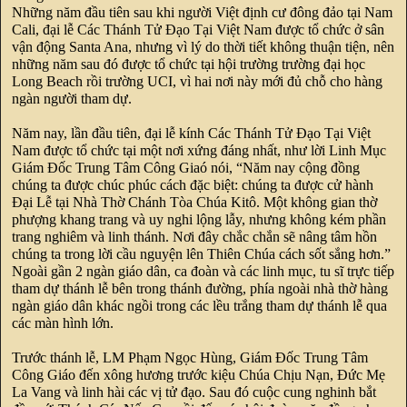
Những năm đầu tiên sau khi người Việt định cư đông đảo tại Nam
Cali, đại lễ Các Thánh Tử Đạo Tại Việt Nam được tổ chức ở sân
vận động Santa Ana, nhưng vì lý do thời tiết không thuận tiện, nên
những năm sau đó được tổ chức tại hội trường trường đại học
Long Beach rồi trường UCI, vì hai nơi này mới đủ chỗ cho hàng
ngàn người tham dự.
Năm nay, lần đầu tiên, đại lễ kính Các Thánh Tử Đạo Tại Việt
Nam được tổ chức tại một nơi xứng đáng nhất, như lời Linh Mục
Giám Đốc Trung Tâm Công Giaó nói, “Năm nay cộng đồng
chúng ta được chúc phúc cách đặc biệt: chúng ta được cử hành
Đại Lễ tại Nhà Thờ Chánh Tòa Chúa Kitô. Một không gian thờ
phượng khang trang và uy nghi lộng lẫy, nhưng không kém phần
trang nghiêm và linh thánh. Nơi đây chắc chắn sẽ nâng tâm hồn
chúng ta trong lời cầu nguyện lên Thiên Chúa cách sốt sắng hơn.”
Ngoài gần 2 ngàn giáo dân, ca đoàn và các linh mục, tu sĩ trực tiếp
tham dự thánh lễ bên trong thánh đường, phía ngoài nhà thờ hàng
ngàn giáo dân khác ngồi trong các lều trắng tham dự thánh lễ qua
các màn hình lớn.
Trước thánh lễ, LM Phạm Ngọc Hùng, Giám Đốc Trung Tâm
Công Giáo đến xông hương trước kiệu Chúa Chịu Nạn, Đức Mẹ
La Vang và linh hài các vị tử đạo. Sau đó cuộc cung nghinh bắt