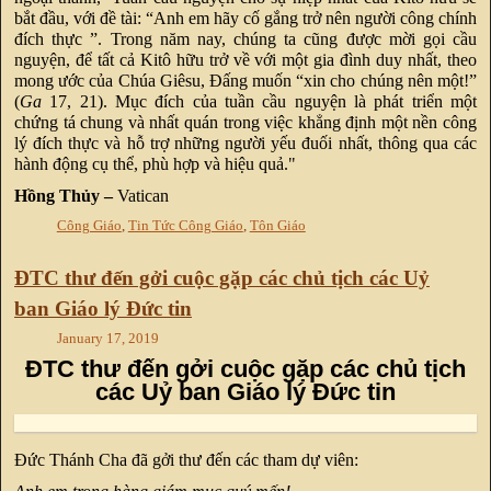
bắt đầu, với đề tài: “Anh em hãy cố gắng trở nên người công chính
đích thực ”. Trong năm nay, chúng ta cũng được mời gọi cầu
nguyện, để tất cả Kitô hữu trở về với một gia đình duy nhất, theo
mong ước của Chúa Giêsu, Đấng muốn “xin cho chúng nên một!”
(
Ga
17, 21). Mục đích của tuần cầu nguyện là phát triển một
chứng tá chung và nhất quán trong việc khẳng định một nền công
lý đích thực và hỗ trợ những người yếu đuối nhất, thông qua các
hành động cụ thể, phù hợp và hiệu quả."
Hồng Thủy –
Vatican
Công Giáo
,
Tin Tức Công Giáo
,
Tôn Giáo
ĐTC thư đến gởi cuộc gặp các chủ tịch các Uỷ
ban Giáo lý Đức tin
January 17, 2019
ĐTC thư đến gởi cuộc gặp các chủ tịch
các Uỷ ban Giáo lý Đức tin
Đức Thánh Cha đã gởi thư đến các tham dự viên: