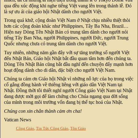
qua đều xúc động khi nghe tiếng Việt vang lên trong thánh lễ. Đó
là sự ưu ái của giáo hội Nhật dành cho người Việt.
Trong quá khứ, cộng đoàn Việt Nam ở Nhật chịu nhiều thiệt thòi
hơn các cộng đoàn khác như Philippines, Tây Ba Nha, Brazil…
Hiện nay Dòng Tên Nhật Bản có trung tâm dành cho người nói
tiếng Tây Ban Nha, người Philippines, người Đức, người Trung
Quốc nhưng chưa có trung tâm dành cho người Việt.
Tuy nhiên, những năm gần đây với sự tăng trưởng số người Việt
đến Nhật Bản, Giáo hội Nhật bắt đầu quan tâm hơn đến chúng ta.
Dòng Tên Nhật Bản cũng bắt đầu nghĩ đến chuyện đẩy mạnh hơn
hoạt động dành cho di dân, đặc biệt cho người Việt Nam.
Chúng ta cám ơn Giáo hội Nhật vì những nỗ lực của họ trong việc
cố gắng đồng hành về thiêng liêng với giáo dân Việt Nam tại
Nhật. Đồng thời tôi thiết nghĩ người Công giáo Việt Nam tại Nhật
đang được mời gọi để làm chứng cho Chúa ngang qua đời sống
của mình trong môi trường vốn đang bị thế tục hoá của Nhật.
Chúng con xin chân thành cảm ơn cha!
Vatican News
Công Giáo
,
Tin Tức Công Giáo
,
Tôn Giáo