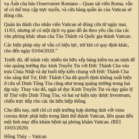
vụ Ảnh của báo Osservatore Romano – Quan sát viên Roma, vẫn
sẽ có thể truy cập trực tuyến, và cửa hàng quần áo của Vatican sẽ
đóng cửa.
Quán ăn dành cho nhân viên Vatican sẽ đóng cửa từ ngày mai,
11/03, nhưng sẽ có một dịch vụ giao đồ ăn theo yêu cầu của các
văn phòng khác nhau của Tòa Thánh và Quốc gia thành Vatican.
Các biện pháp này sẽ vẫn có hiệu lực, trừ khi có quy định khác,
cho đến ngày 03/04/2020.”
Trước đó, để tránh việc nhiều tín hữu xếp hàng kiểm tra an ninh để
vào quảng trường đọc kinh Truyền Tin với Đức Thánh Cha vào
trưa Chúa Nhật và dự buổi tiếp kiến chung với Đức Thánh Cha
vào sáng thứ Tư, Đức Thánh Cha đã quyết định không xuất hiện
ở cửa sổ Dinh Tông Tòa cũng như trong quảng trường trong hai
dịp này. Thay vào đó, ngài sẽ đọc Kinh Truyền Tin và dạy giáo lý
từ Thư viện Dinh Tông Tòa, và hai sự kiện này được livestream,
chiếu trực tiếp cho các tín hữu hiệp thông.
Cho đến nay, mới chỉ có một trường hợp dương tính với virus
corona được phát hiện trong lãnh thổ thành Vatican, liên quan đến
một linh mục đến khám bệnh tại phòng khám Vatican. (REI
10/03/2020)
Hồng Thủy – Vatican