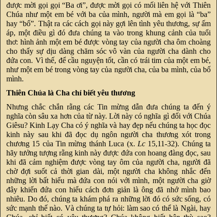
được mời gọi gọi “Ba ơi”, được mời gọi có mối liên hệ với Thiên
Chúa như một em bé với ba của mình, người mà em gọi là “ba”
hay “bố”. Thật ra các cách gọi này gợi lên tình yêu thương, sự ấm
áp, một điều gì đó đưa chúng ta vào trong khung cảnh của tuổi
thơ: hình ảnh một em bé được vòng tay của người cha ôm choàng
cho thấy sự dịu dàng chăm sóc vô vàn của người cha dành cho
đứa con. Vì thế, để cầu nguyện tốt, cần có trái tim của một em bé,
như một em bé trong vòng tay của người cha, của ba mình, của bố
mình.
Thiên Chúa là Cha chỉ biết yêu thương
Nhưng chắc chắn rằng các Tin mừng dẫn đưa chúng ta đến ý
nghĩa còn sâu xa hơn của từ này. Lời này có nghĩa gì đối với Chúa
Giêsu? Kinh Lạy Cha có ý nghĩa và hay đẹp nếu chúng ta học đọc
kinh này sau khi đã đọc dụ ngôn người cha thương xót trong
chương 15 của Tin mừng thánh Luca (x.
Lc
15,11-32). Chúng ta
hãy tưởng tượng rằng kinh này được đứa con hoang đàng đọc, sau
khi đã cảm nghiệm được vòng tay ôm của người cha, người đã
chờ đợi suốt cả thời gian dài, một người cha không nhắc đến
những lời bất hiếu mà đứa con nói với mình, một người cha giờ
đây khiến đứa con hiểu cách đơn giản là ông đã nhớ mình bao
nhiêu. Do đó, chúng ta khám phá ra những lời đó có sức sống, có
sức mạnh thế nào. Và chúng ta tự hỏi: làm sao có thể là Ngài, hay