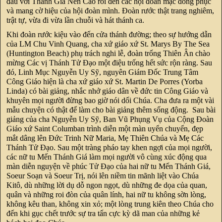
đầu với Thánh Gía Nến Cao rồi đến các hội đoàn mặc đồng phục
và mang cờ hiệu của hội đoàn mình. Đoàn rước thật trang nghiêm,
trật tự, vừa đi vừa lần chuỗi và hát thánh ca.
Khi đoàn rước kiệu vào đến cửa thánh đường; theo sự hướng dẫn
của LM Chu Vinh Quang, cha xứ giáo xứ St. Marys By The Sea
(Huntington Beach) phụ trách nghi lễ, đoàn trống Thiên Ân chào
mừng Các vị Thánh Tử Đạo một điệu trống hết sức rộn ràng. Sau
đó, Linh Mục Nguyễn Uy Sỹ, nguyên Giám Đốc Trung Tâm
Công Giáo hiện là cha xứ giáo xứ St. Martin De Porres (Yorba
Linda) có bài giảng, nhắc nhở giáo dân về đức tin Công Giáo và
khuyên mọi người đừng bao giờ nói dối Chúa. Cha đưa ra một vài
mẫu chuyện có thật để làm cho bài giảng thêm sống động. Sau bài
giảng của cha Nguyễn Uy Sỹ, Ban Vũ Phụng Vụ của Cộng Đoàn
Giáo xứ Saint Columban trình diễn một màn uyển chuyển, đẹp
mắt dâng lên Đức Trinh Nữ Maria, Mẹ Thiên Chúa và Mẹ Các
Thánh Tử Đạo. Sau một tràng pháo tay khen ngợi của mọi người,
các nữ tu Mến Thánh Giá làm mọi người vô cùng xúc động qua
màn diễn nguyện về phúc Tử Đạo của hai nữ tu Mến Thánh Giá,
Soeur Soạn và Soeur Trị, nói lên niềm tin mãnh liệt vào Chúa
Kitô, dù những lời dụ dỗ ngon ngọt, dù những đe dọa của quan,
quân và những roi đòn của quân lính, hai nữ tu không sờn lòng,
không kêu than, không xin xỏ; một lòng trung kiên theo Chúa cho
đến khi gục chết trước sự tra tấn cực kỳ dã man của những kẻ