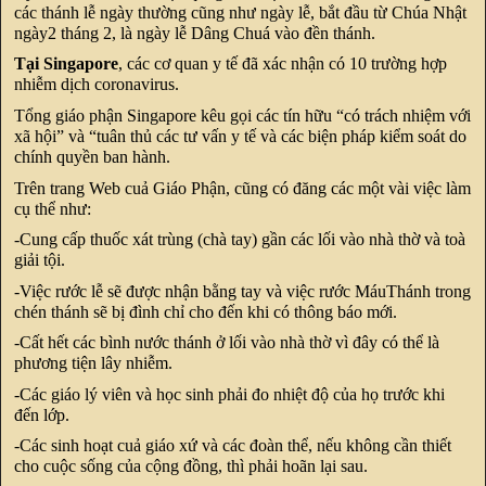
các thánh lễ ngày thường cũng như ngày lễ, bắt đầu từ Chúa Nhật
ngày2 tháng 2, là ngày lễ Dâng Chuá vào đền thánh.
Tại Singapore
, các cơ quan y tế đã xác nhận có 10 trường hợp
nhiễm dịch coronavirus.
Tổng giáo phận Singapore kêu gọi các tín hữu “có trách nhiệm với
xã hội” và “tuân thủ các tư vấn y tế và các biện pháp kiểm soát do
chính quyền ban hành.
Trên trang Web cuả Giáo Phận, cũng có đăng các một vài việc làm
cụ thể như:
-Cung cấp thuốc xát trùng (chà tay) gần các lối vào nhà thờ và toà
giải tội.
-Việc rước lễ sẽ được nhận bằng tay và việc rước MáuThánh trong
chén thánh sẽ bị đình chỉ cho đến khi có thông báo mới.
-Cất hết các bình nước thánh ở lối vào nhà thờ vì đây có thể là
phương tiện lây nhiễm.
-Các giáo lý viên và học sinh phải đo nhiệt độ của họ trước khi
đến lớp.
-Các sinh hoạt cuả giáo xứ và các đoàn thể, nếu không cần thiết
cho cuộc sống của cộng đồng, thì phải hoãn lại sau.