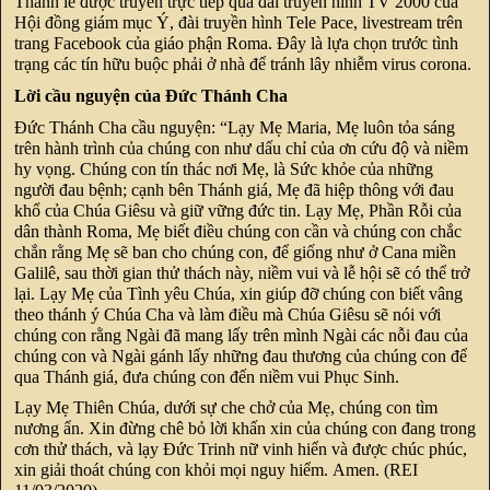
Thánh lễ được truyền trực tiếp qua đài truyền hình TV 2000 của
Hội đồng giám mục Ý, đài truyền hình Tele Pace, livestream trên
trang Facebook của giáo phận Roma. Đây là lựa chọn trước tình
trạng các tín hữu buộc phải ở nhà để tránh lây nhiễm virus corona.
Lời cầu nguyện của Đức Thánh Cha
Đức Thánh Cha cầu nguyện: “Lạy Mẹ Maria, Mẹ luôn tỏa sáng
trên hành trình của chúng con như dấu chỉ của ơn cứu độ và niềm
hy vọng. Chúng con tín thác nơi Mẹ, là Sức khỏe của những
người đau bệnh; cạnh bên Thánh giá, Mẹ đã hiệp thông với đau
khổ của Chúa Giêsu và giữ vững đức tin. Lạy Mẹ, Phần Rỗi của
dân thành Roma, Mẹ biết điều chúng con cần và chúng con chắc
chắn rằng Mẹ sẽ ban cho chúng con, để giống như ở Cana miền
Galilê, sau thời gian thử thách này, niềm vui và lễ hội sẽ có thể trở
lại. Lạy Mẹ của Tình yêu Chúa, xin giúp đỡ chúng con biết vâng
theo thánh ý Chúa Cha và làm điều mà Chúa Giêsu sẽ nói với
chúng con rằng Ngài đã mang lấy trên mình Ngài các nỗi đau của
chúng con và Ngài gánh lấy những đau thương của chúng con để
qua Thánh giá, đưa chúng con đến niềm vui Phục Sinh.
Lạy Mẹ Thiên Chúa, dưới sự che chở của Mẹ, chúng con tìm
nương ẩn. Xin đừng chê bỏ lời khấn xin của chúng con đang trong
cơn thử thách, và lạy Đức Trinh nữ vinh hiển và được chúc phúc,
xin giải thoát chúng con khỏi mọi nguy hiểm. Amen. (REI