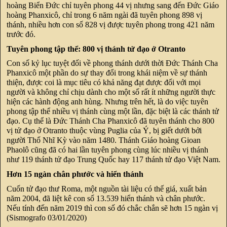
hoàng Biển Đức chỉ tuyên phong 44 vị nhưng sang đến Đức Giáo
hoàng Phanxicô, chỉ trong 6 năm ngài đã tuyên phong 898 vị
thánh, nhiều hơn con số 828 vị được tuyên phong trong 421 năm
trước đó.
Tuyên phong tập thể: 800 vị thánh tử đạo ở Otranto
Con số kỷ lục tuyệt đối về phong thánh dưới thời Đức Thánh Cha
Phanxicô một phần do sự thay đổi trong khái niệm về sự thánh
thiện, được coi là mục tiêu có khả năng đạt được đối với mọi
người và không chỉ chịu dành cho một số rất ít những người thực
hiện các hành động anh hùng. Nhưng trên hết, là do việc tuyên
phong tập thể nhiều vị thánh cùng một lần, đặc biệt là các thánh tử
đạo. Cụ thể là Đức Thánh Cha Phanxicô đã tuyên thánh cho 800
vị tử đạo ở Otranto thuộc vùng Puglia của Ý, bị giết dưới bởi
người Thổ Nhĩ Kỳ vào năm 1480. Thánh Giáo hoàng Gioan
Phaolô cũng đã có hai lần tuyên phong cùng lúc nhiều vị thánh
như 119 thánh tử đạo Trung Quốc hay 117 thánh tử đạo Việt Nam.
Hơn 15 ngàn chân phước và hiển thánh
Cuốn tử đạo thư Roma, một nguồn tài liệu có thế giá, xuất bản
năm 2004, đã liệt kê con số 13.539 hiển thánh và chân phước.
Nếu tính đến năm 2019 thì con số đó chắc chắn sẽ hơn 15 ngàn vị
(Sismografo 03/01/2020)