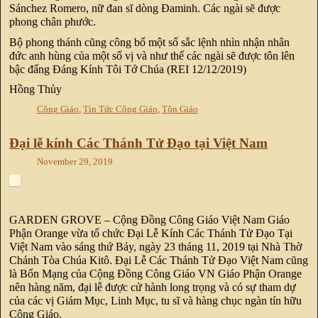
Sánchez Romero, nữ đan sĩ dòng Đaminh. Các ngài sẽ được
phong chân phước.
Bộ phong thánh cũng công bố một số sắc lệnh nhìn nhận nhân
đức anh hùng của một số vị và như thế các ngài sẽ được tôn lên
bậc đấng Đáng Kính Tôi Tớ Chúa (REI 12/12/2019)
Hồng Thủy
Công Giáo
,
Tin Tức Công Giáo
,
Tôn Giáo
Đại lễ kính Các Thánh Tử Đạo tại Việt Nam
November 29, 2019
GARDEN GROVE – Cộng Đồng Công Giáo Việt Nam Giáo
Phận Orange vừa tổ chức Đại Lễ Kính Các Thánh Tử Đạo Tại
Việt Nam vào sáng thứ Bảy, ngày 23 tháng 11, 2019 tại Nhà Thờ
Chánh Tòa Chúa Kitô. Đại Lễ Các Thánh Tử Đạo Việt Nam cũng
là Bổn Mạng của Cộng Đồng Công Giáo VN Giáo Phận Orange
nên hàng năm, đại lễ được cử hành long trọng và có sự tham dự
của các vị Giám Mục, Linh Mục, tu sĩ và hàng chục ngàn tín hữu
Công Giáo.