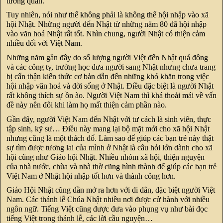
tương quan.
Tuy nhiên, nói như thế không phải là không thể hội nhập vào xã
hội Nhật. Những người đến Nhật từ những năm 80 đã hội nhập
vào văn hoá Nhật rất tốt. Nhìn chung, người Nhật có thiện cảm
nhiều đối với Việt Nam.
Những năm gần đây do số lượng người Việt đến Nhật quá đông
và các công ty, trường học đưa người sang Nhật nhưng chưa trang
bị cẩn thận kiến thức cơ bản dẫn đến những khó khăn trong việc
hội nhập văn hoá và đời sống ở Nhật. Điều đặc biệt là người Nhật
rất không thích sự ồn ào. Người Việt Nam thì khá thoải mái về vấn
đề này nên đôi khi làm họ mất thiện cảm phần nào.
Gần đây, người Việt Nam đến Nhật với tư cách là sinh viên, thực
tập sinh, kỹ sư… Điều này mang lại bộ mặt mới cho xã hội Nhật
nhưng cũng là một thách đố. Làm sao để giúp các bạn trẻ này thật
sự tìm được tương lai của mình ở Nhật là câu hỏi lớn dành cho xã
hội cũng như Giáo hội Nhật. Nhiều nhóm xã hội, thiện nguyện
của nhà nước, chùa và nhà thờ cũng hình thành để giúp các bạn trẻ
Việt Nam ở Nhật hội nhập tốt hơn và thành công hơn.
Giáo Hội Nhật cũng dần mở ra hơn với di dân, đặc biệt người Việt
Nam. Các thánh lễ Chúa Nhật nhiều nơi được cử hành với nhiều
ngôn ngữ. Tiếng Việt cũng được đưa vào phụng vụ như bài đọc
tiếng Việt trong thánh lễ, các lời cầu nguyện…