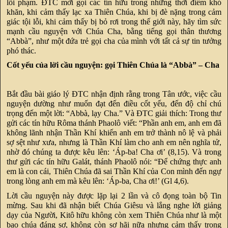
lỗi phạm. ĐTC mời gọi các tín hữu trong những thời điểm khó
khăn, khi cảm thấy lạc xa Thiên Chúa, khi bị đè nặng trong cảm
giác tội lỗi, khi cảm thấy bị bỏ rơi trong thế giới này, hãy tìm sức
mạnh cầu nguyện với Chúa Cha, bằng tiếng gọi thân thương
“Abbà”, như một đứa trẻ gọi cha của mình với tất cả sự tin tưởng
phó thác.
Cốt yếu của lời cầu nguyện: gọi Thiên Chúa là “Abbà” – Cha
Bắt đầu bài giáo lý ĐTC nhận định rằng trong Tân ước, việc cầu
nguyện dường như muốn đạt đến điều cốt yếu, đến độ chỉ chú
trọng đến một lời: “Abbà, lạy Cha.” Và ĐTC giải thích: Trong thư
gửi các tín hữu Rôma thánh Phaolô viết: “Phần anh em, anh em đã
không lãnh nhận Thần Khí khiến anh em trở thành nô lệ và phải
sợ sệt như xưa, nhưng là Thần Khí làm cho anh em nên nghĩa tử,
nhờ đó chúng ta được kêu lên: ‘Áp-ba! Cha ơi’ (8,15). Và trong
thư gửi các tín hữu Galát, thánh Phaolô nói: “Để chứng thực anh
em là con cái, Thiên Chúa đã sai Thần Khí của Con mình đến ngự
trong lòng anh em mà kêu lên: ‘Áp-ba, Cha ơi!’ (Gl 4,6).
Lời cầu nguyện này được lặp lại 2 lần và cô đọng toàn bộ Tin
mừng. Sau khi đã nhận biết Chúa Giêsu và lắng nghe lời giảng
dạy của Người, Kitô hữu không còn xem Thiên Chúa như là một
bạo chúa đáng sợ, không còn sợ hãi nữa nhưng cảm thấy trong