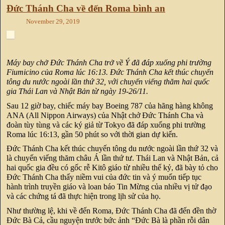
Đức Thánh Cha về đến Roma bình an
November 29, 2019
Máy bay chở Đức Thánh Cha trở về Ý đã đáp xuống phi trường
Fiumicino của Roma lúc 16:13. Đức Thánh Cha kết thúc chuyến
tông du nước ngoài lần thứ 32, với chuyến viếng thăm hai quốc
gia Thái Lan và Nhật Bản từ ngày 19-26/11.
Sau 12 giờ bay, chiếc máy bay Boeing 787 của hãng hàng không
ANA (All Nippon Airways) của Nhật chở Đức Thánh Cha và
đoàn tùy tùng và các ký giả từ Tokyo đã đáp xuống phi trường
Roma lúc 16:13, gần 50 phút so với thời gian dự kiến.
Đức Thánh Cha kết thúc chuyến tông du nước ngoài lần thứ 32 và
là chuyến viếng thăm châu Á lần thứ tư. Thái Lan và Nhật Bản, cả
hai quốc gia đều có gốc rễ Kitô giáo từ nhiều thế kỷ, đã bày tỏ cho
Đức Thánh Cha thấy niềm vui của đức tin và ý muốn tiếp tục
hành trình truyền giáo và loan báo Tin Mừng của nhiều vị tử đạo
và các chứng tá đã thực hiện trong lịh sử của họ.
Như thường lệ, khi về đến Roma, Đức Thánh Cha đã đến đền thờ
Đức Bà Cả, cầu nguyện trước bức ảnh “Đức Bà là phần rỗi dân