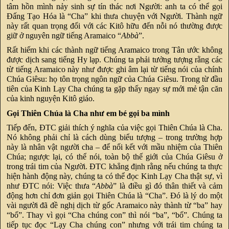
tâm hồn mình nảy sinh sự tín thác nơi Người: anh ta có thể gọi
Đấng Tạo Hóa là “Cha” khi thưa chuyện với Người. Thành ngữ
này rất quan trọng đối với các Kitô hữu đến nỗi nó thường được
giữ ở nguyên ngữ tiếng Aramaico “
Abbà
”.
Rất hiếm khi các thành ngữ tiếng Aramaico trong Tân ước không
được dịch sang tiếng Hy lạp. Chúng ta phải tưởng tượng rằng các
từ tiếng Aramaico này như được ghi âm lại từ tiếng nói của chính
Chúa Giêsu: họ tôn trọng ngôn ngữ của Chúa Giêsu. Trong từ đầu
tiên của Kinh Lạy Cha chúng ta gặp thấy ngay sự mới mẻ tận căn
của kinh nguyện Kitô giáo.
Gọi Thiên Chúa là Cha như em bé gọi ba mình
Tiếp đến, ĐTC giải thích ý nghĩa của việc gọi Thiên Chúa là Cha.
Nó không phải chỉ là cách dùng biểu tượng – trong trường hợp
này là nhân vật người cha – để nối kết với mầu nhiệm của Thiên
Chúa; ngược lại, có thể nói, toàn bộ thế giới của Chúa Giêsu ở
trong trái tim của Người. ĐTC khẳng định rằng nếu chúng ta thực
hiện hành động này, chúng ta có thể đọc Kinh Lạy Cha thật sự, vì
như ĐTC nói: Việc thưa “
Abbà
” là điều gì đó thân thiết và cảm
động hơn chỉ đơn giản gọi Thiên Chúa là “Cha”. Đó là lý do một
vài người đã đề nghị dịch từ gốc Aramaico này thành từ “ba” hay
“bố”. Thay vì gọi “Cha chúng con” thì nói “ba”, “bố”. Chúng ta
tiếp tục đọc “Lạy Cha chúng con” nhưng với trái tim chúng ta