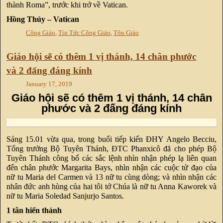
thành Roma”, trước khi trở về Vatican.
Hồng Thủy – Vatican
Công Giáo
,
Tin Tức Công Giáo
,
Tôn Giáo
Giáo hội sẽ có thêm 1 vị thánh, 14 chân phước
và 2 đấng đáng kính
January 17, 2019
Giáo hội sẽ có thêm 1 vị thánh, 14 chân
phước và 2 đấng đáng kính
Sáng 15.01 vừa qua, trong buổi tiếp kiến ĐHY Angelo Becciu,
Tổng trưởng Bộ Tuyên Thánh, ĐTC Phanxicô đã cho phép Bộ
Tuyên Thánh công bố các sắc lệnh nhìn nhận phép lạ liên quan
đến chân phước Margarita Bays, nhìn nhận các cuộc tử đạo của
nữ tu Maria del Carmen và 13 nữ tu cùng dòng; và nhìn nhận các
nhân đức anh hùng của hai tôi tớ Chúa là nữ tu Anna Kaworek và
nữ tu Maria Soledad Sanjurjo Santos.
1 tân hiển thánh