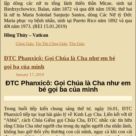
lập dòng các nữ tu tổng lãnh thiên thần Micae, sinh tại
Biedrzychowice, Balan, năm 1872 và qua đời năm 1936; thứ hai
là nữ tu Maria Soledad Sanjurjo Santos, dòng Các Nữ tỳ Đức
Maria phục vụ bệnh nhân, sinh tại Puerto Rico năm 1892 và qua
đời năm 1973. (REI 15.01.2019)
Hồng Thủy – Vatican
Công Giáo
,
Tin Tức Công Giáo
,
Tôn Giáo
ĐTC Phanxicô: Gọi Chúa là Cha như em bé
gọi ba của mình
January 17, 2019
ĐTC Phanxicô: Gọi Chúa là Cha như em
bé gọi ba của mình
Trong buổi tiếp kiến chung sáng thứ tư, ngày 16.01, ĐTC
Phanxicô tiếp tục loạt bài giáo lý về Kinh Lạy Cha. Liên kết với từ
“Abbà”, cách Chúa Giêsu gọi Chúa Cha, ĐTC nhắc các tín hữu
rằng Chúa Cha như người cha trong dụ ngôn người cha nhân lành,
không bao giờ thôi yêu thương con cái mình, ngay cả khi con cái