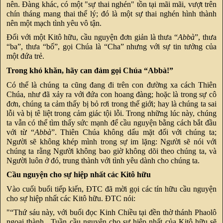
nên. Đàng khác, có một "sự thai nghén" tồn tại mãi mãi, vượt trên
chín tháng mang thai thể lý; đó là một sự thai nghén hình thành
nên một mạch tình yêu vô tận.
Đối với một Kitô hữu, cầu nguyện đơn giản là thưa “
Abbà
”, thưa
“ba”, thưa “bố”, gọi Chúa là “Cha” nhưng với sự tin tưởng của
một đứa trẻ.
Trong khó khăn, hãy can đảm gọi Chúa “Abbà!”
Có thể là chúng ta cũng đang đi trên con đường xa cách Thiên
Chúa, như đã xảy ra với đứa con hoang đàng; hoặc là trong sự cô
đơn, chúng ta cảm thấy bị bỏ rơi trong thế giới; hay là chúng ta sai
lỗi và bị tê liệt trong cảm giác tội lỗi. Trong những lúc này, chúng
ta vẫn có thể tìm thấy sức mạnh để cầu nguyện bằng cách bắt đầu
với từ “
Abbà
”. Thiên Chúa không dấu mặt đối với chúng ta;
Người sẽ không khép mình trong sự im lặng: Người sẽ nói với
chúng ta rằng Người không bao giờ không dõi theo chúng ta, và
Người luôn ở đó, trung thành với tình yêu dành cho chúng ta.
Cầu nguyện cho sự hiệp nhất các Kitô hữu
Vào cuối buổi tiếp kiến, ĐTC đã mời gọi các tín hữu cầu nguyện
cho sự hiệp nhất các Kitô hữu. ĐTC nói:
"“Thứ sáu này, với buổi đọc Kinh Chiều tại đền thờ thánh Phaolô
ngoại thành, Tuần cầu nguyện cho sự hiệp nhất của Kitô hữu sẽ