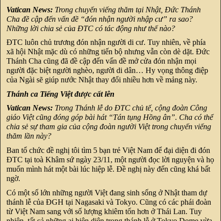
Vatican News:
Trong chuyến viếng thăm tại Nhật, Đức Thánh
Cha đề cập đến vấn đề “đón nhận người nhập cư” ra sao?
Những lời chia sẻ của ĐTC có tác động như thế nào?
ĐTC luôn chủ trương đón nhận người di cư. Tuy nhiên, về phía
xã hội Nhật mặc dù có những tiến bộ nhưng vẫn còn dè dặt. Đức
Thánh Cha cũng đã đề cập đến vấn đề mở cửa đón nhận mọi
người đặc biệt người nghèo, người di dân… Hy vọng thông điệp
của Ngài sẽ giúp nước Nhật thay đổi nhiều hơn về mảng này.
Thánh ca Tiếng Việt được cất lên
Vatican News:
Trong Thánh lễ do ĐTC chủ tế, cộng đoàn Công
giáo Việt cũng đóng góp bài hát “Tán tụng Hồng ân”. Cha có thể
chia sẻ sự tham gia của cộng đoàn người Việt trong chuyến viếng
thăm lần này?
Ban tổ chức đề nghị tôi tìm 5 bạn trẻ Việt Nam để đại diện đi đón
ĐTC tại toà Khâm sứ ngày 23/11, một người đọc lời nguyện và họ
muốn mình hát một bài lúc hiệp lễ. Đề nghị này đến cũng khá bất
ngờ.
Có một số lớn những người Việt đang sinh sống ở Nhật tham dự
thánh lễ của ĐGH tại Nagasaki và Tokyo. Cũng có các phái đoàn
từ Việt Nam sang với số lượng khiêm tốn hơn ở Thái Lan. Tuy
nhiên, tất cả những ai hiện diện trong thánh lễ ở Tokyo Dome vừa