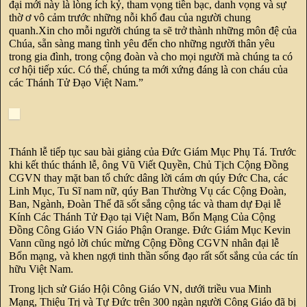
đại mới này là lòng ích kỷ, tham vọng tiền bạc, danh vọng và sự
thờ ơ vô cảm trước những nỗi khổ đau của người chung
quanh.Xin cho mỗi người chúng ta sẽ trở thành những môn đệ của
Chúa, sẵn sàng mang tình yêu đến cho những người thân yêu
trong gia đình, trong cộng đoàn và cho mọi người mà chúng ta có
cơ hội tiếp xúc. Có thế, chúng ta mới xứng đáng là con cháu của
các Thánh Tử Đạo Việt Nam.”
Thánh lễ tiếp tục sau bài giảng của Đức Giám Mục Phụ Tá. Trước
khi kết thúc thánh lễ, ông Vũ Viết Quyền, Chủ Tịch Cộng Đồng
CGVN thay mặt ban tổ chức dâng lời cám ơn qúy Đức Cha, các
Linh Mục, Tu Sĩ nam nữ, qúy Ban Thường Vụ các Cộng Đoàn,
Ban, Ngành, Đoàn Thể đã sốt sắng cộng tác và tham dự Đại lễ
Kính Các Thánh Tử Đạo tại Việt Nam, Bổn Mạng Của Cộng
Đồng Công Giáo VN Giáo Phận Orange. Đức Giám Mục Kevin
Vann cũng ngỏ lời chúc mừng Cộng Đồng CGVN nhân đại lễ
Bổn mạng, và khen ngợi tinh thần sống đạo rất sốt sắng của các tín
hữu Việt Nam.
Trong lịch sử Giáo Hội Công Giáo VN, dưới triều vua Minh
Mạng, Thiệu Trị và Tự Đức trên 300 ngàn người Công Giáo đã bị