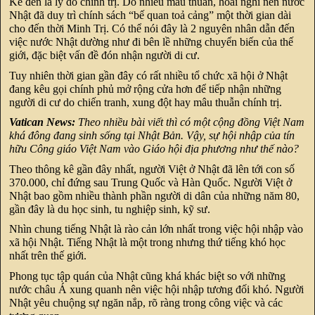
Kế đến là lý do chính trị. Do nhiều mâu thuẫn, hoài nghi nên nước
Nhật đã duy trì chính sách “bế quan toả cảng” một thời gian dài
cho đến thời Minh Trị. Có thể nói đây là 2 nguyên nhân dẫn đến
việc nước Nhật dường như đi bên lề những chuyển biến của thế
giới, đặc biệt vấn đề đón nhận người di cư.
Tuy nhiên thời gian gần đây có rất nhiều tổ chức xã hội ở Nhật
đang kêu gọi chính phủ mở rộng cửa hơn để tiếp nhận những
người di cư do chiến tranh, xung đột hay mâu thuẫn chính trị.
Vatican News:
Theo nhiều bài viết thì có một cộng đồng Việt Nam
khá đông đang sinh sống tại Nhật Bản. Vậy, sự hội nhập của tín
hữu Công giáo Việt Nam vào Giáo hội địa phương như thế nào?
Theo thông kê gần đây nhất, người Việt ở Nhật đã lên tới con số
370.000, chỉ đứng sau Trung Quốc và Hàn Quốc. Người Việt ở
Nhật bao gồm nhiều thành phần người di dân của những năm 80,
gần đây là du học sinh, tu nghiệp sinh, kỹ sư.
Nhìn chung tiếng Nhật là rào cản lớn nhất trong việc hội nhập vào
xã hội Nhật. Tiếng Nhật là một trong nhưng thứ tiếng khó học
nhất trên thế giới.
Phong tục tập quán của Nhật cũng khá khác biệt so với những
nước châu Á xung quanh nên việc hội nhập tương đối khó. Người
Nhật yêu chuộng sự ngăn nắp, rõ ràng trong công việc và các