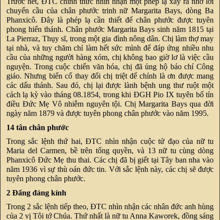
Trước hết, ĐTC chính thức nhìn nhận một phép lạ xảy ra nhờ lời
chuyển cầu của chân phước trinh nữ Margarita Bays, dòng Ba
Phanxicô. Đây là phép lạ cần thiết để chân phước được tuyên
phong hiển thánh. Chân phước Margarita Bays sinh năm 1815 tại
La Pierraz, Thụy sĩ, trong một gia đình nông dân. Chị làm thợ may
tại nhà, và tuy chăm chỉ làm hết sức mình để đáp ứng nhiều nhu
cầu của những người hàng xóm, chị không bao giờ lơ là việc cầu
nguyện. Trong cuộc chiến văn hóa, chị đã ủng hộ báo chí Công
giáo. Nhưng biến cố thay đổi chị triệt để chính là ơn được mang
các dấu thánh. Sau đó, chị lại được lành bệnh ung thư ruột một
cách lạ kỳ vào tháng 08.1854, trong khi ĐGH Pio IX tuyên bố tín
điều Đức Mẹ Vô nhiễm nguyên tội. Chị Margarita Bays qua đời
ngày năm 1879 và được tuyên phong chân phước vào năm 1995.
14 tân chân phước
Trong sắc lệnh thứ hai, ĐTC nhìn nhận cuộc tử đạo của nữ tu
Maria del Carmen, bề trên tổng quyền, và 13 nữ tu cùng dòng
Phanxicô Đức Mẹ thu thai. Các chị đã bị giết tại Tây ban nha vào
năm 1936 vì sự thù oán đức tin. Với sắc lệnh này, các chị sẽ được
tuyên phong chân phước.
2 Đấng đáng kính
Trong 2 sắc lệnh tiếp theo, ĐTC nhìn nhận các nhân đức anh hùng
của 2 vị Tôi tớ Chúa. Thứ nhất là nữ tu Anna Kaworek, đồng sáng