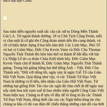
bách hại đạo Chúa.
Sau màn diễn nguyện xuất sắc của các nữ tu Dòng Mến Thánh
Giá LA. Từ ngoài thánh đường, 18 vị Chủ Tịch Cộng Đoàn, mỗi
vị cầm một lá cờ ghi tên Cộng đoàn mình tiến lên cung thánh, và
18 cờ hiệu được dựng ở hai bên bàn thờ. Các Linh Mục, Phó Tế
và hai vị Giám Mục, Đức Cha Kevin Vann và Đức Cha Thomas
Nguyễn Thái Thành lên hôn bàn thờ và thánh lễ bắt đầu với bài
Ca Nhập Lễ do ca đoàn Chúa Kitô trình bày. Đức Giám Mục
Kevin Vann chủ tế thánh lễ, Đức Giám Mục Nguyễn Thái Thành
giảng. Trong bài giảng bằng hai thứ tiếng Anh – Việt, Đức Cha
Thành nói, “Đối với riêng tôi, ngày này là ngày Giỗ Tổ của Giáo
Hội Việt Nam. Quả đúng như vậy, vì các Thánh Tử Đạo Việt
Nam là những vị tổ tiên, tiền nhân của Giáo Hội Việt Nam. Từ
những hạt giống Đức Tin của các ngài đã chịu chết đi để ngày nay
nẩy sinh hoa trái xum xuê là bao nhiêu triệu người Công Giáo Việt
Nam hiện nay. Chúng ta tề tựu về đây để tỏ lòng tri ân các Thánh
Tử Đạo Việt Nam, đồng thời cầu xin các Ngài thêm lòng tin cho
chúng ta hầu có đủ can đảm để chiến thắng những cám dỗ của thời