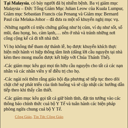
Tại Malaysia
, có bảy người đã bị nhiễm bệnh. Ba vị giám mục
Malaysia – Đức Tổng Giám Mục Julian Leow của Kuala Lumpur,
Giám mục Sebastian Francis của Penang và Giám mục Bernard
Paul của Melaka-Johor – đã đưa ra một số khuyến nghị mục vụ.
-Những người có triệu chứng giống như bị cúm, ví dụ như sốt, sổ
mũi, đau họng, ho, cảm lạnh,… nên ở nhà và tránh những nơi
công cộng kể cả đi tới nhà thờ.
Vì họ không thể tham dự thánh lễ, họ được khuyến khích thực
hiện một hành vi hiệp thông tâm linh (dâng lời cầu nguyện tại nhà
kèm theo mong muốn được kết hiệp với Chúa Thánh Thể).
-Các giám mục kêu gọi mọi tín hữu cầu nguyện cho tất cả các nạn
nhân và các nhân viên y tế điều trị cho họ.
-Các ngài nói thêm rằng giáo hội địa phương sẽ tiếp tục theo dõi
chặt chẽ sự phát triển của tình huống và sẽ cập nhật các hướng dẫn
tiếp theo khi thấy cần thiết.
-Các giám mục kêu gọi tất cả giữ bình tĩnh, đặt tin tưởng vào các
thông báo chính thức cuả bộ Y Tế và tuân hành các biện pháp
phòng ngừa chung cuả bộ Y Tế.
Công Giáo
,
Tin Tức Công Giáo