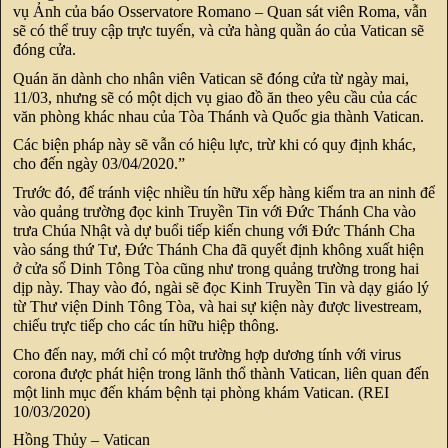
vụ Ảnh của báo Osservatore Romano – Quan sát viên Roma, vẫn
sẽ có thể truy cập trực tuyến, và cửa hàng quần áo của Vatican sẽ
đóng cửa.
Quán ăn dành cho nhân viên Vatican sẽ đóng cửa từ ngày mai,
11/03, nhưng sẽ có một dịch vụ giao đồ ăn theo yêu cầu của các
văn phòng khác nhau của Tòa Thánh và Quốc gia thành Vatican.
Các biện pháp này sẽ vẫn có hiệu lực, trừ khi có quy định khác,
cho đến ngày 03/04/2020.”
Trước đó, để tránh việc nhiều tín hữu xếp hàng kiểm tra an ninh để
vào quảng trường đọc kinh Truyền Tin với Đức Thánh Cha vào
trưa Chúa Nhật và dự buổi tiếp kiến chung với Đức Thánh Cha
vào sáng thứ Tư, Đức Thánh Cha đã quyết định không xuất hiện
ở cửa sổ Dinh Tông Tòa cũng như trong quảng trường trong hai
dịp này. Thay vào đó, ngài sẽ đọc Kinh Truyền Tin và dạy giáo lý
từ Thư viện Dinh Tông Tòa, và hai sự kiện này được livestream,
chiếu trực tiếp cho các tín hữu hiệp thông.
Cho đến nay, mới chỉ có một trường hợp dương tính với virus
corona được phát hiện trong lãnh thổ thành Vatican, liên quan đến
một linh mục đến khám bệnh tại phòng khám Vatican. (REI
10/03/2020)
Hồng Thủy – Vatican