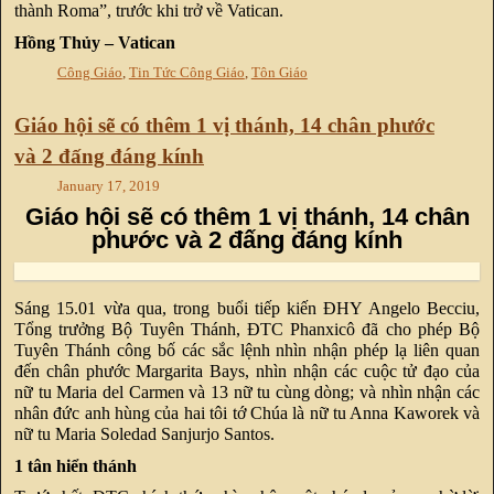
thành Roma”, trước khi trở về Vatican.
Hồng Thủy – Vatican
Công Giáo
,
Tin Tức Công Giáo
,
Tôn Giáo
Giáo hội sẽ có thêm 1 vị thánh, 14 chân phước
và 2 đấng đáng kính
January 17, 2019
Giáo hội sẽ có thêm 1 vị thánh, 14 chân
phước và 2 đấng đáng kính
Sáng 15.01 vừa qua, trong buổi tiếp kiến ĐHY Angelo Becciu,
Tổng trưởng Bộ Tuyên Thánh, ĐTC Phanxicô đã cho phép Bộ
Tuyên Thánh công bố các sắc lệnh nhìn nhận phép lạ liên quan
đến chân phước Margarita Bays, nhìn nhận các cuộc tử đạo của
nữ tu Maria del Carmen và 13 nữ tu cùng dòng; và nhìn nhận các
nhân đức anh hùng của hai tôi tớ Chúa là nữ tu Anna Kaworek và
nữ tu Maria Soledad Sanjurjo Santos.
1 tân hiển thánh