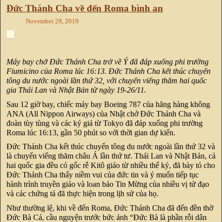
Đức Thánh Cha về đến Roma bình an
November 29, 2019
Máy bay chở Đức Thánh Cha trở về Ý đã đáp xuống phi trường
Fiumicino của Roma lúc 16:13. Đức Thánh Cha kết thúc chuyến
tông du nước ngoài lần thứ 32, với chuyến viếng thăm hai quốc
gia Thái Lan và Nhật Bản từ ngày 19-26/11.
Sau 12 giờ bay, chiếc máy bay Boeing 787 của hãng hàng không
ANA (All Nippon Airways) của Nhật chở Đức Thánh Cha và
đoàn tùy tùng và các ký giả từ Tokyo đã đáp xuống phi trường
Roma lúc 16:13, gần 50 phút so với thời gian dự kiến.
Đức Thánh Cha kết thúc chuyến tông du nước ngoài lần thứ 32 và
là chuyến viếng thăm châu Á lần thứ tư. Thái Lan và Nhật Bản, cả
hai quốc gia đều có gốc rễ Kitô giáo từ nhiều thế kỷ, đã bày tỏ cho
Đức Thánh Cha thấy niềm vui của đức tin và ý muốn tiếp tục
hành trình truyền giáo và loan báo Tin Mừng của nhiều vị tử đạo
và các chứng tá đã thực hiện trong lịh sử của họ.
Như thường lệ, khi về đến Roma, Đức Thánh Cha đã đến đền thờ
Đức Bà Cả, cầu nguyện trước bức ảnh “Đức Bà là phần rỗi dân