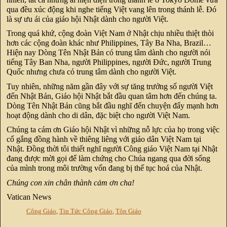
qua đều xúc động khi nghe tiếng Việt vang lên trong thánh lễ. Đó
là sự ưu ái của giáo hội Nhật dành cho người Việt.
Trong quá khứ, cộng đoàn Việt Nam ở Nhật chịu nhiều thiệt thòi
hơn các cộng đoàn khác như Philippines, Tây Ba Nha, Brazil…
Hiện nay Dòng Tên Nhật Bản có trung tâm dành cho người nói
tiếng Tây Ban Nha, người Philippines, người Đức, người Trung
Quốc nhưng chưa có trung tâm dành cho người Việt.
Tuy nhiên, những năm gần đây với sự tăng trưởng số người Việt
đến Nhật Bản, Giáo hội Nhật bắt đầu quan tâm hơn đến chúng ta.
Dòng Tên Nhật Bản cũng bắt đầu nghĩ đến chuyện đẩy mạnh hơn
hoạt động dành cho di dân, đặc biệt cho người Việt Nam.
Chúng ta cám ơn Giáo hội Nhật vì những nỗ lực của họ trong việc
cố gắng đồng hành về thiêng liêng với giáo dân Việt Nam tại
Nhật. Đồng thời tôi thiết nghĩ người Công giáo Việt Nam tại Nhật
đang được mời gọi để làm chứng cho Chúa ngang qua đời sống
của mình trong môi trường vốn đang bị thế tục hoá của Nhật.
Chúng con xin chân thành cảm ơn cha!
Vatican News
Công Giáo
,
Tin Tức Công Giáo
,
Tôn Giáo