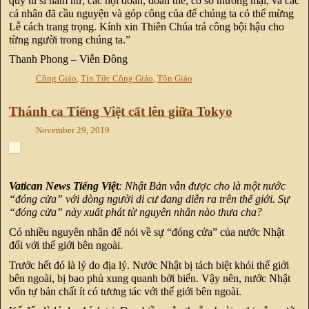
quý tu sĩ nam nữ, các hội đoàn, đoàn thể, cơ sở thương mại, và các
cá nhân đã cầu nguyện và góp công của để chúng ta có thể mừng
Lễ cách trang trọng. Kính xin Thiên Chúa trả công bội hậu cho
từng người trong chúng ta.”
Thanh Phong – Viễn Đông
Công Giáo
,
Tin Tức Công Giáo
,
Tôn Giáo
Thánh ca Tiếng Việt cất lên giữa Tokyo
November 29, 2019
Vatican News Tiếng Việt
: Nhật Bản vẫn được cho là một nước
“đóng cửa” với dòng người di cư đang diễn ra trên thế giới. Sự
“đóng cửa” này xuất phát từ nguyên nhân nào thưa cha?
Có nhiều nguyên nhân để nói về sự “đóng cửa” của nước Nhật
đối với thế giới bên ngoài.
Trước hết đó là lý do địa lý. Nước Nhật bị tách biệt khỏi thế giới
bên ngoài, bị bao phủ xung quanh bởi biển. Vậy nên, nước Nhật
vốn tự bản chất ít có tương tác với thế giới bên ngoài.