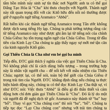
tâm hồn mình nảy sinh sự tín thác nơi Người: anh ta có thể gọi
Đấng Tạo Hóa là “Cha” khi thưa chuyện với Người. Thành ngữ
này rất quan trọng đối với các Kitô hữu đến nỗi nó thường được
giữ ở nguyên ngữ tiếng Aramaico “
Abbà
”.
Rất hiếm khi các thành ngữ tiếng Aramaico trong Tân ước không
được dịch sang tiếng Hy lạp. Chúng ta phải tưởng tượng rằng các
từ tiếng Aramaico này như được ghi âm lại từ tiếng nói của chính
Chúa Giêsu: họ tôn trọng ngôn ngữ của Chúa Giêsu. Trong từ đầu
tiên của Kinh Lạy Cha chúng ta gặp thấy ngay sự mới mẻ tận căn
của kinh nguyện Kitô giáo.
Gọi Thiên Chúa là Cha như em bé gọi ba mình
Tiếp đến, ĐTC giải thích ý nghĩa của việc gọi Thiên Chúa là Cha.
Nó không phải chỉ là cách dùng biểu tượng – trong trường hợp
này là nhân vật người cha – để nối kết với mầu nhiệm của Thiên
Chúa; ngược lại, có thể nói, toàn bộ thế giới của Chúa Giêsu ở
trong trái tim của Người. ĐTC khẳng định rằng nếu chúng ta thực
hiện hành động này, chúng ta có thể đọc Kinh Lạy Cha thật sự, vì
như ĐTC nói: Việc thưa “
Abbà
” là điều gì đó thân thiết và cảm
động hơn chỉ đơn giản gọi Thiên Chúa là “Cha”. Đó là lý do một
vài người đã đề nghị dịch từ gốc Aramaico này thành từ “ba” hay
“bố”. Thay vì gọi “Cha chúng con” thì nói “ba”, “bố”. Chúng ta
tiếp tục đọc “Lạy Cha chúng con” nhưng với trái tim chúng ta