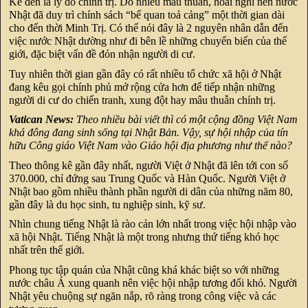
Kế đến là lý do chính trị. Do nhiều mâu thuẫn, hoài nghi nên nước
Nhật đã duy trì chính sách “bế quan toả cảng” một thời gian dài
cho đến thời Minh Trị. Có thể nói đây là 2 nguyên nhân dẫn đến
việc nước Nhật dường như đi bên lề những chuyển biến của thế
giới, đặc biệt vấn đề đón nhận người di cư.
Tuy nhiên thời gian gần đây có rất nhiều tổ chức xã hội ở Nhật
đang kêu gọi chính phủ mở rộng cửa hơn để tiếp nhận những
người di cư do chiến tranh, xung đột hay mâu thuẫn chính trị.
Vatican News:
Theo nhiều bài viết thì có một cộng đồng Việt Nam
khá đông đang sinh sống tại Nhật Bản. Vậy, sự hội nhập của tín
hữu Công giáo Việt Nam vào Giáo hội địa phương như thế nào?
Theo thông kê gần đây nhất, người Việt ở Nhật đã lên tới con số
370.000, chỉ đứng sau Trung Quốc và Hàn Quốc. Người Việt ở
Nhật bao gồm nhiều thành phần người di dân của những năm 80,
gần đây là du học sinh, tu nghiệp sinh, kỹ sư.
Nhìn chung tiếng Nhật là rào cản lớn nhất trong việc hội nhập vào
xã hội Nhật. Tiếng Nhật là một trong nhưng thứ tiếng khó học
nhất trên thế giới.
Phong tục tập quán của Nhật cũng khá khác biệt so với những
nước châu Á xung quanh nên việc hội nhập tương đối khó. Người
Nhật yêu chuộng sự ngăn nắp, rõ ràng trong công việc và các