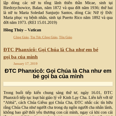
lập dòng các nữ tu tổng lãnh thiên thần Micae, sinh tại
Biedrzychowice, Balan, năm 1872 và qua đời năm 1936; thứ hai
là nữ tu Maria Soledad Sanjurjo Santos, dòng Các Nữ tỳ Đức
Maria phục vụ bệnh nhân, sinh tại Puerto Rico năm 1892 và qua
đời năm 1973. (REI 15.01.2019)
Hồng Thủy – Vatican
Công Giáo
,
Tin Tức Công Giáo
,
Tôn Giáo
ĐTC Phanxicô: Gọi Chúa là Cha như em bé
gọi ba của mình
January 17, 2019
ĐTC Phanxicô: Gọi Chúa là Cha như em
bé gọi ba của mình
Trong buổi tiếp kiến chung sáng thứ tư, ngày 16.01, ĐTC
Phanxicô tiếp tục loạt bài giáo lý về Kinh Lạy Cha. Liên kết với từ
“Abbà”, cách Chúa Giêsu gọi Chúa Cha, ĐTC nhắc các tín hữu
rằng Chúa Cha như người cha trong dụ ngôn người cha nhân lành,
không bao giờ thôi yêu thương con cái mình, ngay cả khi con cái