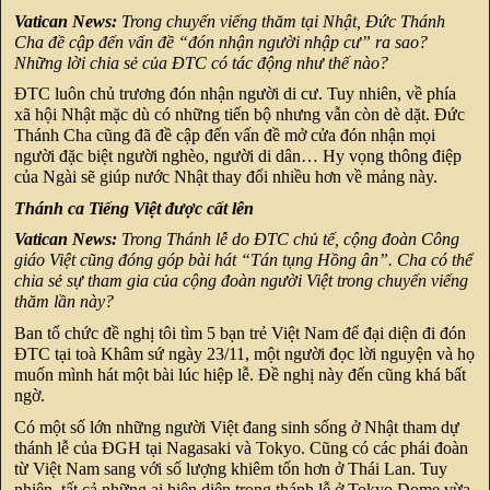
Vatican News:
Trong chuyến viếng thăm tại Nhật, Đức Thánh
Cha đề cập đến vấn đề “đón nhận người nhập cư” ra sao?
Những lời chia sẻ của ĐTC có tác động như thế nào?
ĐTC luôn chủ trương đón nhận người di cư. Tuy nhiên, về phía
xã hội Nhật mặc dù có những tiến bộ nhưng vẫn còn dè dặt. Đức
Thánh Cha cũng đã đề cập đến vấn đề mở cửa đón nhận mọi
người đặc biệt người nghèo, người di dân… Hy vọng thông điệp
của Ngài sẽ giúp nước Nhật thay đổi nhiều hơn về mảng này.
Thánh ca Tiếng Việt được cất lên
Vatican News:
Trong Thánh lễ do ĐTC chủ tế, cộng đoàn Công
giáo Việt cũng đóng góp bài hát “Tán tụng Hồng ân”. Cha có thể
chia sẻ sự tham gia của cộng đoàn người Việt trong chuyến viếng
thăm lần này?
Ban tổ chức đề nghị tôi tìm 5 bạn trẻ Việt Nam để đại diện đi đón
ĐTC tại toà Khâm sứ ngày 23/11, một người đọc lời nguyện và họ
muốn mình hát một bài lúc hiệp lễ. Đề nghị này đến cũng khá bất
ngờ.
Có một số lớn những người Việt đang sinh sống ở Nhật tham dự
thánh lễ của ĐGH tại Nagasaki và Tokyo. Cũng có các phái đoàn
từ Việt Nam sang với số lượng khiêm tốn hơn ở Thái Lan. Tuy
nhiên, tất cả những ai hiện diện trong thánh lễ ở Tokyo Dome vừa