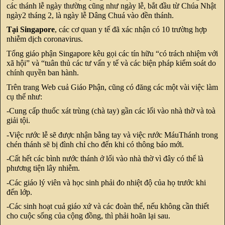
các thánh lễ ngày thường cũng như ngày lễ, bắt đầu từ Chúa Nhật
ngày2 tháng 2, là ngày lễ Dâng Chuá vào đền thánh.
Tại Singapore
, các cơ quan y tế đã xác nhận có 10 trường hợp
nhiễm dịch coronavirus.
Tổng giáo phận Singapore kêu gọi các tín hữu “có trách nhiệm với
xã hội” và “tuân thủ các tư vấn y tế và các biện pháp kiểm soát do
chính quyền ban hành.
Trên trang Web cuả Giáo Phận, cũng có đăng các một vài việc làm
cụ thể như:
-Cung cấp thuốc xát trùng (chà tay) gần các lối vào nhà thờ và toà
giải tội.
-Việc rước lễ sẽ được nhận bằng tay và việc rước MáuThánh trong
chén thánh sẽ bị đình chỉ cho đến khi có thông báo mới.
-Cất hết các bình nước thánh ở lối vào nhà thờ vì đây có thể là
phương tiện lây nhiễm.
-Các giáo lý viên và học sinh phải đo nhiệt độ của họ trước khi
đến lớp.
-Các sinh hoạt cuả giáo xứ và các đoàn thể, nếu không cần thiết
cho cuộc sống của cộng đồng, thì phải hoãn lại sau.