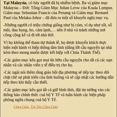
Tại Malaysia
, có bảy người đã bị nhiễm bệnh. Ba vị giám mục
Malaysia – Đức Tổng Giám Mục Julian Leow của Kuala Lumpur,
Giám mục Sebastian Francis của Penang và Giám mục Bernard
Paul của Melaka-Johor – đã đưa ra một số khuyến nghị mục vụ.
-Những người có triệu chứng giống như bị cúm, ví dụ như sốt, sổ
mũi, đau họng, ho, cảm lạnh,… nên ở nhà và tránh những nơi
công cộng kể cả đi tới nhà thờ.
Vì họ không thể tham dự thánh lễ, họ được khuyến khích thực
hiện một hành vi hiệp thông tâm linh (dâng lời cầu nguyện tại nhà
kèm theo mong muốn được kết hiệp với Chúa Thánh Thể).
-Các giám mục kêu gọi mọi tín hữu cầu nguyện cho tất cả các nạn
nhân và các nhân viên y tế điều trị cho họ.
-Các ngài nói thêm rằng giáo hội địa phương sẽ tiếp tục theo dõi
chặt chẽ sự phát triển của tình huống và sẽ cập nhật các hướng dẫn
tiếp theo khi thấy cần thiết.
-Các giám mục kêu gọi tất cả giữ bình tĩnh, đặt tin tưởng vào các
thông báo chính thức cuả bộ Y Tế và tuân hành các biện pháp
phòng ngừa chung cuả bộ Y Tế.
Công Giáo
,
Tin Tức Công Giáo