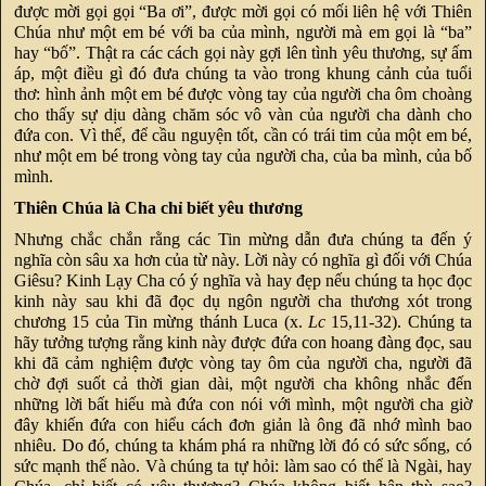
được mời gọi gọi “Ba ơi”, được mời gọi có mối liên hệ với Thiên
Chúa như một em bé với ba của mình, người mà em gọi là “ba”
hay “bố”. Thật ra các cách gọi này gợi lên tình yêu thương, sự ấm
áp, một điều gì đó đưa chúng ta vào trong khung cảnh của tuổi
thơ: hình ảnh một em bé được vòng tay của người cha ôm choàng
cho thấy sự dịu dàng chăm sóc vô vàn của người cha dành cho
đứa con. Vì thế, để cầu nguyện tốt, cần có trái tim của một em bé,
như một em bé trong vòng tay của người cha, của ba mình, của bố
mình.
Thiên Chúa là Cha chỉ biết yêu thương
Nhưng chắc chắn rằng các Tin mừng dẫn đưa chúng ta đến ý
nghĩa còn sâu xa hơn của từ này. Lời này có nghĩa gì đối với Chúa
Giêsu? Kinh Lạy Cha có ý nghĩa và hay đẹp nếu chúng ta học đọc
kinh này sau khi đã đọc dụ ngôn người cha thương xót trong
chương 15 của Tin mừng thánh Luca (x.
Lc
15,11-32). Chúng ta
hãy tưởng tượng rằng kinh này được đứa con hoang đàng đọc, sau
khi đã cảm nghiệm được vòng tay ôm của người cha, người đã
chờ đợi suốt cả thời gian dài, một người cha không nhắc đến
những lời bất hiếu mà đứa con nói với mình, một người cha giờ
đây khiến đứa con hiểu cách đơn giản là ông đã nhớ mình bao
nhiêu. Do đó, chúng ta khám phá ra những lời đó có sức sống, có
sức mạnh thế nào. Và chúng ta tự hỏi: làm sao có thể là Ngài, hay