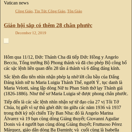
Vatican news
Công Giáo
,
Tin Tức Công Giáo
,
Tôn Giáo
Giáo hội sắp có thêm 28 chân phước
December 12, 2019
Hôm qua 11/12, Đức Thánh Cha đã tiếp Đức Hồng y Angelo
Becciu, Tổng trưởng Bộ Phong thánh và đã cho phép Bộ công bố
các sặc lệnh liên quan đến 28 tân á thánh và 6 đấng đáng kính.
Sắc lệnh đầu tiên nhìn nhận phép lạ nhờ lời cầu bầu của Đấng
Đáng kính nữ tu Maria Luigia Thánh Thể, người Ý, tục danh là
Maria Velotti, sáng lập dòng Nữ tu Phan Sinh thờ lạy Thánh giá
(1826-1886). Như thế sơ Maria Luigia sẽ được phong chân phước.
Tiếp đến là các sắc lệnh nhìn nhận sự tử đạo của 27 vị Tôi Tớ
Chúa, bị giết vì sự thù ghét đức tin giữa các năm 1936 và 1937
trong thời kỳ nội chiến Tây Ban Nha: đó là Angelo Marina
Álvarez và 19 bạn cùng dòng Giảng thuyết; Giovanni Aguilar
Donis và 4 người bạn cùng dòng Giảng thuyết; Fruttuoso Pérez
Márquez, giáo dân dòng Ba Đaminh; và cuối cùng là Isabella