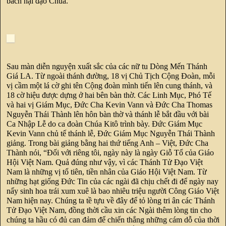
bách hại đạo Chúa.
Sau màn diễn nguyện xuất sắc của các nữ tu Dòng Mến Thánh
Giá LA. Từ ngoài thánh đường, 18 vị Chủ Tịch Cộng Đoàn, mỗi
vị cầm một lá cờ ghi tên Cộng đoàn mình tiến lên cung thánh, và
18 cờ hiệu được dựng ở hai bên bàn thờ. Các Linh Mục, Phó Tế
và hai vị Giám Mục, Đức Cha Kevin Vann và Đức Cha Thomas
Nguyễn Thái Thành lên hôn bàn thờ và thánh lễ bắt đầu với bài
Ca Nhập Lễ do ca đoàn Chúa Kitô trình bày. Đức Giám Mục
Kevin Vann chủ tế thánh lễ, Đức Giám Mục Nguyễn Thái Thành
giảng. Trong bài giảng bằng hai thứ tiếng Anh – Việt, Đức Cha
Thành nói, “Đối với riêng tôi, ngày này là ngày Giỗ Tổ của Giáo
Hội Việt Nam. Quả đúng như vậy, vì các Thánh Tử Đạo Việt
Nam là những vị tổ tiên, tiền nhân của Giáo Hội Việt Nam. Từ
những hạt giống Đức Tin của các ngài đã chịu chết đi để ngày nay
nẩy sinh hoa trái xum xuê là bao nhiêu triệu người Công Giáo Việt
Nam hiện nay. Chúng ta tề tựu về đây để tỏ lòng tri ân các Thánh
Tử Đạo Việt Nam, đồng thời cầu xin các Ngài thêm lòng tin cho
chúng ta hầu có đủ can đảm để chiến thắng những cám dỗ của thời