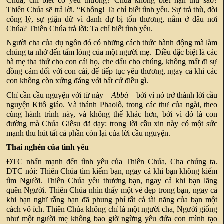
Chúa, chỉ biết có yêu thương? Chúa không biết hận thù sao?
Thiên Chúa sẽ trả lời. “Không! Ta chỉ biết tình yêu. Sự trả thù, đòi
công lý, sự giận dữ vì danh dự bị tổn thương, nằm ở đâu nơi
Chúa? Thiên Chúa trả lời: Ta chỉ biết tình yêu.
Người cha của dụ ngôn đó có những cách thức hành động mà làm
chúng ta nhớ đến tấm lòng của một người mẹ. Điều đặc biệt là các
bà mẹ tha thứ cho con cái họ, che dấu cho chúng, không mất đi sự
đồng cảm đối với con cái, để tiếp tục yêu thương, ngay cả khi các
con không còn xứng đáng với bất cứ điều gì.
Chỉ cần cầu nguyện với từ này –
Abbà
– bởi vì nó trở thành lời cầu
nguyện Kitô giáo. Và thánh Phaolô, trong các thư của ngài, theo
cùng hành trình này, và không thể khác hơn, bởi vì đó là con
đường mà Chúa Giêsu đã dạy: trong lời cầu xin này có một sức
mạnh thu hút tất cả phần còn lại của lời cầu nguyện.
Thai nghén của tình yêu
ĐTC nhấn mạnh đến tình yêu của Thiên Chúa, Cha chúng ta.
ĐTC nói: Thiên Chúa tìm kiếm bạn, ngay cả khi bạn không kiếm
tìm Người. Thiên Chúa yêu thương bạn, ngay cả khi bạn lãng
quên Người. Thiên Chúa nhìn thấy một vẻ đẹp trong bạn, ngay cả
khi bạn nghĩ rằng bạn đã phung phí tất cả tài năng của bạn một
cách vô ích. Thiên Chúa không chỉ là một người cha, Người giống
như một người mẹ không bao giờ ngừng yêu đứa con mình tạo