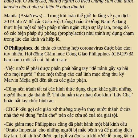
bằng tay. Ở Malaysia, những người có triệu chứng cảm cúm được
khuyên nên ở nhà và hiệp lễ bằng tâm trí.
Manila (AsiaNews) – Trong khi toàn thế giới lo lắng về nạn dịch
2019-nCoV thì các Giáo Hội Công Giáo ở Đông Nam Á đang
thực hiện một số biện pháp nhằm ngăn chặn sự lây lan, trong đó
có các biện pháp dự phòng (prophylactic) như tránh sự đụng chạm
trong lúc cầu kinh và hiệp lễ.
Ở Philippines
, dù chưa có trường hợp coronavirus được báo cáo;
tuy nhiên, Hội đồng Giám mục Công Giáo Philippines (CBCP) đã
ban hành một số chỉ thị như sau:
-Việc rước lễ phải được phân phát bằng tay “để tránh gây sợ hãi
cho mọi người,” theo một thông cáo cuả linh mục tổng thư ký
Marvin Mejia gửi đến tất cả các giáo phận.
-Cũng nên tránh tất cả các hình thức đụng chạm khác giữa những
người tham gia thánh lễ. Thí dụ nắm tay nhau đọc kinh ‘Lậy Cha ‘
hoặc bắt tay chúc bình an.
-CBCP kêu gọi các giáo xứ thường xuyên thay nước thánh ở cửa
nhà thờ và dùng “màn che” trên các cửa sổ cuả tòa giải tội.
-Các giám mục Philippines cũng đã phát hành một bài kinh cầu
‘Oratio Imperata’ cho những người bị mắc bệnh và để phòng dịch
lây lan. Lời kinh sẽ được quì gối và đọc sau khi rước lễ trong tất cả