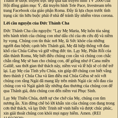
Thánh lễ được truyền trực tiếp qua đài truyền hình TV 2000 của
Hội đồng giám mục Ý, đài truyền hình Tele Pace, livestream trên
trang Facebook của giáo phận Roma. Đây là lựa chọn trước tình
trạng các tín hữu buộc phải ở nhà để tránh lây nhiễm virus corona.
Lời cầu nguyện của Đức Thánh Cha
Đức Thánh Cha cầu nguyện: “Lạy Mẹ Maria, Mẹ luôn tỏa sáng
trên hành trình của chúng con như dấu chỉ của ơn cứu độ và niềm
hy vọng. Chúng con tín thác nơi Mẹ, là Sức khỏe của những
người đau bệnh; cạnh bên Thánh giá, Mẹ đã hiệp thông với đau
khổ của Chúa Giêsu và giữ vững đức tin. Lạy Mẹ, Phần Rỗi của
dân thành Roma, Mẹ biết điều chúng con cần và chúng con chắc
chắn rằng Mẹ sẽ ban cho chúng con, để giống như ở Cana miền
Galilê, sau thời gian thử thách này, niềm vui và lễ hội sẽ có thể trở
lại. Lạy Mẹ của Tình yêu Chúa, xin giúp đỡ chúng con biết vâng
theo thánh ý Chúa Cha và làm điều mà Chúa Giêsu sẽ nói với
chúng con rằng Ngài đã mang lấy trên mình Ngài các nỗi đau của
chúng con và Ngài gánh lấy những đau thương của chúng con để
qua Thánh giá, đưa chúng con đến niềm vui Phục Sinh.
Lạy Mẹ Thiên Chúa, dưới sự che chở của Mẹ, chúng con tìm
nương ẩn. Xin đừng chê bỏ lời khấn xin của chúng con đang trong
cơn thử thách, và lạy Đức Trinh nữ vinh hiển và được chúc phúc,
xin giải thoát chúng con khỏi mọi nguy hiểm. Amen. (REI