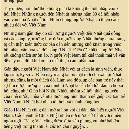
tương quan.
Tuy nhiên, nói như thế không phải là không thể hội nhập vào xã
hội Nhật. Những người đến Nhật từ những năm 80 đã hội nhập
vào văn hoá Nhật rất tốt. Nhìn chung, người Nhật có thiện cảm
nhiều đối với Việt Nam.
Những năm gần đây do số lượng người Việt đến Nhật quá đông
và các công ty, trường học đưa người sang Nhật nhưng chưa trang
bị cẩn thận kiến thức cơ bản dẫn đến những khó khăn trong việc
hội nhập văn hoá và đời sống ở Nhật. Điều đặc biệt là người Nhật
rất không thích sự ồn ào. Người Việt Nam thì khá thoải mái về vấn
đề này nên đôi khi làm họ mất thiện cảm phần nào.
Gần đây, người Việt Nam đến Nhật với tư cách là sinh viên, thực
tập sinh, kỹ sư… Điều này mang lại bộ mặt mới cho xã hội Nhật
nhưng cũng là một thách đố. Làm sao để giúp các bạn trẻ này thật
sự tìm được tương lai của mình ở Nhật là câu hỏi lớn dành cho xã
hội cũng như Giáo hội Nhật. Nhiều nhóm xã hội, thiện nguyện
của nhà nước, chùa và nhà thờ cũng hình thành để giúp các bạn trẻ
Việt Nam ở Nhật hội nhập tốt hơn và thành công hơn.
Giáo Hội Nhật cũng dần mở ra hơn với di dân, đặc biệt người Việt
Nam. Các thánh lễ Chúa Nhật nhiều nơi được cử hành với nhiều
ngôn ngữ. Tiếng Việt cũng được đưa vào phụng vụ như bài đọc
tiếng Việt trong thánh lễ, các lời cầu nguyện…