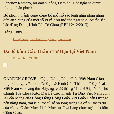
Sánchez Romero, nữ đan sĩ dòng Đaminh. Các ngài sẽ được
phong chân phước.
Bộ phong thánh cũng công bố một số sắc lệnh nhìn nhận nhân
đức anh hùng của một số vị và như thế các ngài sẽ được tôn lên
bậc đấng Đáng Kính Tôi Tớ Chúa (REI 12/12/2019)
Hồng Thủy
Công Giáo
,
Tin Tức Công Giáo
,
Tôn Giáo
Đại lễ kính Các Thánh Tử Đạo tại Việt Nam
November 29, 2019
GARDEN GROVE – Cộng Đồng Công Giáo Việt Nam Giáo
Phận Orange vừa tổ chức Đại Lễ Kính Các Thánh Tử Đạo Tại
Việt Nam vào sáng thứ Bảy, ngày 23 tháng 11, 2019 tại Nhà Thờ
Chánh Tòa Chúa Kitô. Đại Lễ Các Thánh Tử Đạo Việt Nam cũng
là Bổn Mạng của Cộng Đồng Công Giáo VN Giáo Phận Orange
nên hàng năm, đại lễ được cử hành long trọng và có sự tham dự
của các vị Giám Mục, Linh Mục, tu sĩ và hàng chục ngàn tín hữu
Công Giáo.