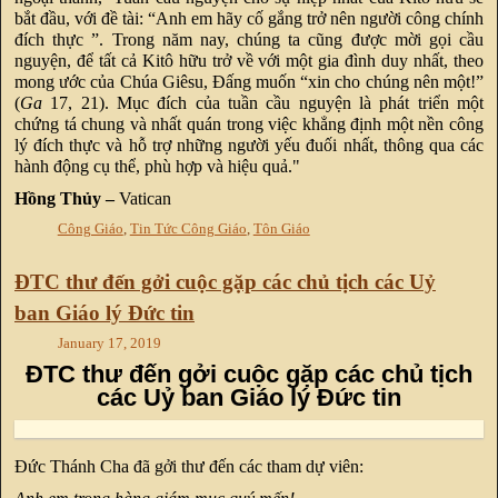
bắt đầu, với đề tài: “Anh em hãy cố gắng trở nên người công chính
đích thực ”. Trong năm nay, chúng ta cũng được mời gọi cầu
nguyện, để tất cả Kitô hữu trở về với một gia đình duy nhất, theo
mong ước của Chúa Giêsu, Đấng muốn “xin cho chúng nên một!”
(
Ga
17, 21). Mục đích của tuần cầu nguyện là phát triển một
chứng tá chung và nhất quán trong việc khẳng định một nền công
lý đích thực và hỗ trợ những người yếu đuối nhất, thông qua các
hành động cụ thể, phù hợp và hiệu quả."
Hồng Thủy –
Vatican
Công Giáo
,
Tin Tức Công Giáo
,
Tôn Giáo
ĐTC thư đến gởi cuộc gặp các chủ tịch các Uỷ
ban Giáo lý Đức tin
January 17, 2019
ĐTC thư đến gởi cuộc gặp các chủ tịch
các Uỷ ban Giáo lý Đức tin
Đức Thánh Cha đã gởi thư đến các tham dự viên: