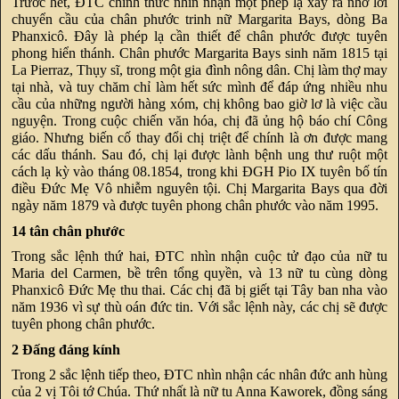
Trước hết, ĐTC chính thức nhìn nhận một phép lạ xảy ra nhờ lời
chuyển cầu của chân phước trinh nữ Margarita Bays, dòng Ba
Phanxicô. Đây là phép lạ cần thiết để chân phước được tuyên
phong hiển thánh. Chân phước Margarita Bays sinh năm 1815 tại
La Pierraz, Thụy sĩ, trong một gia đình nông dân. Chị làm thợ may
tại nhà, và tuy chăm chỉ làm hết sức mình để đáp ứng nhiều nhu
cầu của những người hàng xóm, chị không bao giờ lơ là việc cầu
nguyện. Trong cuộc chiến văn hóa, chị đã ủng hộ báo chí Công
giáo. Nhưng biến cố thay đổi chị triệt để chính là ơn được mang
các dấu thánh. Sau đó, chị lại được lành bệnh ung thư ruột một
cách lạ kỳ vào tháng 08.1854, trong khi ĐGH Pio IX tuyên bố tín
điều Đức Mẹ Vô nhiễm nguyên tội. Chị Margarita Bays qua đời
ngày năm 1879 và được tuyên phong chân phước vào năm 1995.
14 tân chân phước
Trong sắc lệnh thứ hai, ĐTC nhìn nhận cuộc tử đạo của nữ tu
Maria del Carmen, bề trên tổng quyền, và 13 nữ tu cùng dòng
Phanxicô Đức Mẹ thu thai. Các chị đã bị giết tại Tây ban nha vào
năm 1936 vì sự thù oán đức tin. Với sắc lệnh này, các chị sẽ được
tuyên phong chân phước.
2 Đấng đáng kính
Trong 2 sắc lệnh tiếp theo, ĐTC nhìn nhận các nhân đức anh hùng
của 2 vị Tôi tớ Chúa. Thứ nhất là nữ tu Anna Kaworek, đồng sáng