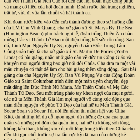
đầu với Thánh Gía Nến Cao rồi đến các hội đoàn mặc đồng phục
và mang cờ hiệu của hội đoàn mình. Đoàn rước thật trang nghiêm,
trật tự, vừa đi vừa lần chuỗi và hát thánh ca.
Khi đoàn rước kiệu vào đến cửa thánh đường; theo sự hướng dẫn
của LM Chu Vinh Quang, cha xứ giáo xứ St. Marys By The Sea
(Huntington Beach) phụ trách nghi lễ, đoàn trống Thiên Ân chào
mừng Các vị Thánh Tử Đạo một điệu trống hết sức rộn ràng. Sau
đó, Linh Mục Nguyễn Uy Sỹ, nguyên Giám Đốc Trung Tâm
Công Giáo hiện là cha xứ giáo xứ St. Martin De Porres (Yorba
Linda) có bài giảng, nhắc nhở giáo dân về đức tin Công Giáo và
khuyên mọi người đừng bao giờ nói dối Chúa. Cha đưa ra một vài
mẫu chuyện có thật để làm cho bài giảng thêm sống động. Sau bài
giảng của cha Nguyễn Uy Sỹ, Ban Vũ Phụng Vụ của Cộng Đoàn
Giáo xứ Saint Columban trình diễn một màn uyển chuyển, đẹp
mắt dâng lên Đức Trinh Nữ Maria, Mẹ Thiên Chúa và Mẹ Các
Thánh Tử Đạo. Sau một tràng pháo tay khen ngợi của mọi người,
các nữ tu Mến Thánh Giá làm mọi người vô cùng xúc động qua
màn diễn nguyện về phúc Tử Đạo của hai nữ tu Mến Thánh Giá,
Soeur Soạn và Soeur Trị, nói lên niềm tin mãnh liệt vào Chúa
Kitô, dù những lời dụ dỗ ngon ngọt, dù những đe dọa của quan,
quân và những roi đòn của quân lính, hai nữ tu không sờn lòng,
không kêu than, không xin xỏ; một lòng trung kiên theo Chúa cho
đến khi gục chết trước sự tra tấn cực kỳ dã man của những kẻ