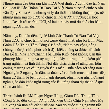
Những năm đầu tiên sau khi người Việt định cư đông đảo tại Nam
Cali, đại lễ Các Thánh Tử Đạo Tại Việt Nam được tổ chức ở sân
vận động Santa Ana, nhưng vì lý do thời tiết không thuận tiện, nên
những năm sau đó được tổ chức tại hội trường trường đại học
Long Beach rồi trường UCI, vì hai nơi này mới đủ chỗ cho hàng
ngàn người tham dự.
Năm nay, lần đầu tiên, đại lễ kính Các Thánh Tử Đạo Tại Việt
Nam được tổ chức tại một nơi xứng đáng nhất, như lời Linh Mục
Giám Đốc Trung Tâm Công Giaó nói, “Năm nay cộng đồng
chúng ta được chúc phúc cách đặc biệt: chúng ta được cử hành
Đại Lễ tại Nhà Thờ Chánh Tòa Chúa Kitô. Một không gian thờ
phượng khang trang và uy nghi lộng lẫy, nhưng không kém phần
trang nghiêm và linh thánh. Nơi đây chắc chắn sẽ nâng tâm hồn
chúng ta trong lời cầu nguyện lên Thiên Chúa cách sốt sắng hơn.”
Ngoài gần 2 ngàn giáo dân, ca đoàn và các linh mục, tu sĩ trực tiếp
tham dự thánh lễ bên trong thánh đường, phía ngoài nhà thờ hàng
ngàn giáo dân khác ngồi trong các lều trắng tham dự thánh lễ qua
các màn hình lớn.
Trước thánh lễ, LM Phạm Ngọc Hùng, Giám Đốc Trung Tâm
Công Giáo đến xông hương trước kiệu Chúa Chịu Nạn, Đức Mẹ
La Vang và linh hài các vị tử đạo. Sau đó cuộc cung nghinh bắt