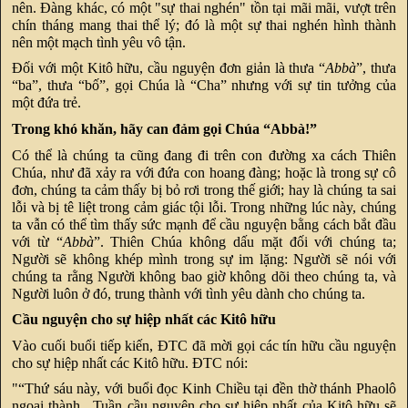
nên. Đàng khác, có một "sự thai nghén" tồn tại mãi mãi, vượt trên
chín tháng mang thai thể lý; đó là một sự thai nghén hình thành
nên một mạch tình yêu vô tận.
Đối với một Kitô hữu, cầu nguyện đơn giản là thưa “
Abbà
”, thưa
“ba”, thưa “bố”, gọi Chúa là “Cha” nhưng với sự tin tưởng của
một đứa trẻ.
Trong khó khăn, hãy can đảm gọi Chúa “Abbà!”
Có thể là chúng ta cũng đang đi trên con đường xa cách Thiên
Chúa, như đã xảy ra với đứa con hoang đàng; hoặc là trong sự cô
đơn, chúng ta cảm thấy bị bỏ rơi trong thế giới; hay là chúng ta sai
lỗi và bị tê liệt trong cảm giác tội lỗi. Trong những lúc này, chúng
ta vẫn có thể tìm thấy sức mạnh để cầu nguyện bằng cách bắt đầu
với từ “
Abbà
”. Thiên Chúa không dấu mặt đối với chúng ta;
Người sẽ không khép mình trong sự im lặng: Người sẽ nói với
chúng ta rằng Người không bao giờ không dõi theo chúng ta, và
Người luôn ở đó, trung thành với tình yêu dành cho chúng ta.
Cầu nguyện cho sự hiệp nhất các Kitô hữu
Vào cuối buổi tiếp kiến, ĐTC đã mời gọi các tín hữu cầu nguyện
cho sự hiệp nhất các Kitô hữu. ĐTC nói:
"“Thứ sáu này, với buổi đọc Kinh Chiều tại đền thờ thánh Phaolô
ngoại thành, Tuần cầu nguyện cho sự hiệp nhất của Kitô hữu sẽ