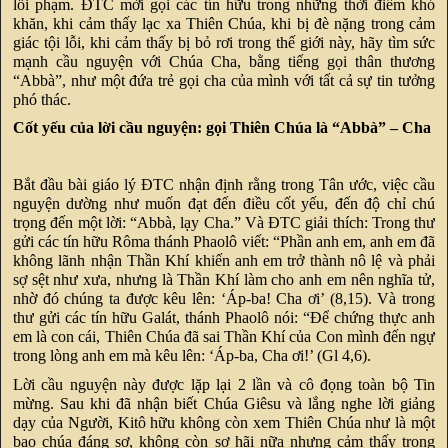
lỗi phạm. ĐTC mời gọi các tín hữu trong những thời điểm khó
khăn, khi cảm thấy lạc xa Thiên Chúa, khi bị đè nặng trong cảm
giác tội lỗi, khi cảm thấy bị bỏ rơi trong thế giới này, hãy tìm sức
mạnh cầu nguyện với Chúa Cha, bằng tiếng gọi thân thương
“Abbà”, như một đứa trẻ gọi cha của mình với tất cả sự tin tưởng
phó thác.
Cốt yếu của lời cầu nguyện: gọi Thiên Chúa là “Abbà” – Cha
Bắt đầu bài giáo lý ĐTC nhận định rằng trong Tân ước, việc cầu
nguyện dường như muốn đạt đến điều cốt yếu, đến độ chỉ chú
trọng đến một lời: “Abbà, lạy Cha.” Và ĐTC giải thích: Trong thư
gửi các tín hữu Rôma thánh Phaolô viết: “Phần anh em, anh em đã
không lãnh nhận Thần Khí khiến anh em trở thành nô lệ và phải
sợ sệt như xưa, nhưng là Thần Khí làm cho anh em nên nghĩa tử,
nhờ đó chúng ta được kêu lên: ‘Áp-ba! Cha ơi’ (8,15). Và trong
thư gửi các tín hữu Galát, thánh Phaolô nói: “Để chứng thực anh
em là con cái, Thiên Chúa đã sai Thần Khí của Con mình đến ngự
trong lòng anh em mà kêu lên: ‘Áp-ba, Cha ơi!’ (Gl 4,6).
Lời cầu nguyện này được lặp lại 2 lần và cô đọng toàn bộ Tin
mừng. Sau khi đã nhận biết Chúa Giêsu và lắng nghe lời giảng
dạy của Người, Kitô hữu không còn xem Thiên Chúa như là một
bạo chúa đáng sợ, không còn sợ hãi nữa nhưng cảm thấy trong