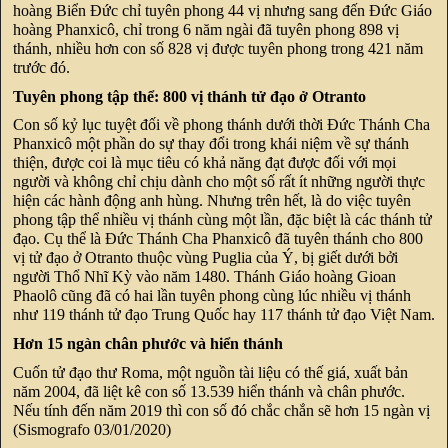
hoàng Biển Đức chỉ tuyên phong 44 vị nhưng sang đến Đức Giáo
hoàng Phanxicô, chỉ trong 6 năm ngài đã tuyên phong 898 vị
thánh, nhiều hơn con số 828 vị được tuyên phong trong 421 năm
trước đó.
Tuyên phong tập thể: 800 vị thánh tử đạo ở Otranto
Con số kỷ lục tuyệt đối về phong thánh dưới thời Đức Thánh Cha
Phanxicô một phần do sự thay đổi trong khái niệm về sự thánh
thiện, được coi là mục tiêu có khả năng đạt được đối với mọi
người và không chỉ chịu dành cho một số rất ít những người thực
hiện các hành động anh hùng. Nhưng trên hết, là do việc tuyên
phong tập thể nhiều vị thánh cùng một lần, đặc biệt là các thánh tử
đạo. Cụ thể là Đức Thánh Cha Phanxicô đã tuyên thánh cho 800
vị tử đạo ở Otranto thuộc vùng Puglia của Ý, bị giết dưới bởi
người Thổ Nhĩ Kỳ vào năm 1480. Thánh Giáo hoàng Gioan
Phaolô cũng đã có hai lần tuyên phong cùng lúc nhiều vị thánh
như 119 thánh tử đạo Trung Quốc hay 117 thánh tử đạo Việt Nam.
Hơn 15 ngàn chân phước và hiển thánh
Cuốn tử đạo thư Roma, một nguồn tài liệu có thế giá, xuất bản
năm 2004, đã liệt kê con số 13.539 hiển thánh và chân phước.
Nếu tính đến năm 2019 thì con số đó chắc chắn sẽ hơn 15 ngàn vị
(Sismografo 03/01/2020)