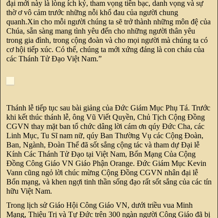
đại mới này là lòng ích kỷ, tham vọng tiền bạc, danh vọng và sự
thờ ơ vô cảm trước những nỗi khổ đau của người chung
quanh.Xin cho mỗi người chúng ta sẽ trở thành những môn đệ của
Chúa, sẵn sàng mang tình yêu đến cho những người thân yêu
trong gia đình, trong cộng đoàn và cho mọi người mà chúng ta có
cơ hội tiếp xúc. Có thế, chúng ta mới xứng đáng là con cháu của
các Thánh Tử Đạo Việt Nam.”
Thánh lễ tiếp tục sau bài giảng của Đức Giám Mục Phụ Tá. Trước
khi kết thúc thánh lễ, ông Vũ Viết Quyền, Chủ Tịch Cộng Đồng
CGVN thay mặt ban tổ chức dâng lời cám ơn qúy Đức Cha, các
Linh Mục, Tu Sĩ nam nữ, qúy Ban Thường Vụ các Cộng Đoàn,
Ban, Ngành, Đoàn Thể đã sốt sắng cộng tác và tham dự Đại lễ
Kính Các Thánh Tử Đạo tại Việt Nam, Bổn Mạng Của Cộng
Đồng Công Giáo VN Giáo Phận Orange. Đức Giám Mục Kevin
Vann cũng ngỏ lời chúc mừng Cộng Đồng CGVN nhân đại lễ
Bổn mạng, và khen ngợi tinh thần sống đạo rất sốt sắng của các tín
hữu Việt Nam.
Trong lịch sử Giáo Hội Công Giáo VN, dưới triều vua Minh
Mạng, Thiệu Trị và Tự Đức trên 300 ngàn người Công Giáo đã bị