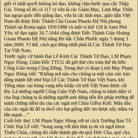
giết vì nhất quyết không bỏ đạo, không chịu bước qua cây Thập
Giá. Trong số đó có 117 vị vừa là các Giám Mục, Linh Mục Thừa
Sai ngoại quốc đến giảng đạo, vừa là các linh mục, giáo dân Việt
Nam đã được Đức Thánh Cha Gioan Phaolo Đệ Nhị phong
Thánh tại Roma ngày 19/6/1988 và một vị thứ 118 là Anre Phú
Yên, tử đạo ngày 26.7.1644 cũng được Đức Thánh Giáo Hoàng
Gioan Phaolo Đệ Nhị nâng lên bậc Chân Phước ngày 5 tháng 3
năm 2000. Vì thế, cách gọi đúng nhất phải là Các Thánh Tử Đạo
Tại Việt Nam.
Trước ngày cử hành Đại Lễ Kính Các Thánh Tử Đạo, LM Phạm
Ngọc Hùng, Giám Đốc TTCG đã gửi thư cho toàn thể tín hữu
Công Giáo trong Cộng Đồng. Trong thư có đoạn Linh Mục Phạm
Ngọc Hùng viết: “Không nơi nào cho chúng ta một cảm xúc trào
dâng mãnh liệt như Đại Lễ Các Thánh Tử Đạo Việt Nam, khi
Tiếng nhạc oai hùng vang trên khắp cõi trời Việt Nam được cất
lên. Là những người Công Giáo Việt Nam, chúng ta hãnh diện vì
cha ông chúng ta là những người anh dũng tiến lên pháp trường để
minh chứng niềm tin của các ngài nơi Chúa Giêsu Kitô. Máu đào
của các ngài đã đổ ra đwể cho hạt giống đức tin được nẩy mầm và
lớn mạnh…”
Cuối bức thư, LM Phạm Ngọc Hùng với tư cách Trưởng Ban Tổ
Chức Đại Lễ viết: “Song song với tâm tình tạ ơn và ngợi khen
Thiên Chúa, chúng tôi chân thành ghi ơn quý Đức Cha, quý cha,