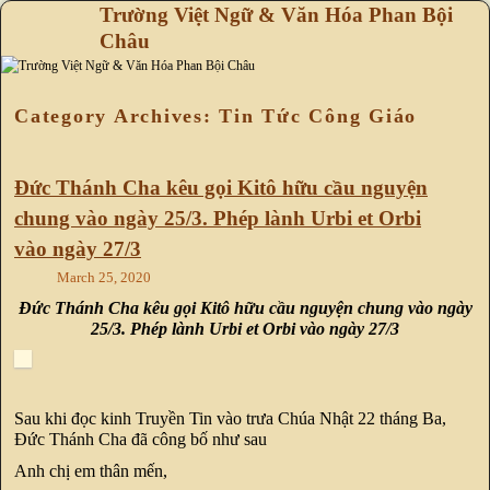
Trường Việt Ngữ & Văn Hóa Phan Bội
Châu
Skip to primary content
Skip to secondary content
Category Archives:
Tin Tức Công Giáo
Đức Thánh Cha kêu gọi Kitô hữu cầu nguyện
chung vào ngày 25/3. Phép lành Urbi et Orbi
vào ngày 27/3
March 25, 2020
Đức Thánh Cha kêu gọi Kitô hữu cầu nguyện chung vào ngày
25/3. Phép lành Urbi et Orbi vào ngày 27/3
Sau khi đọc kinh Truyền Tin vào trưa Chúa Nhật 22 tháng Ba,
Đức Thánh Cha đã công bố như sau
Anh chị em thân mến,