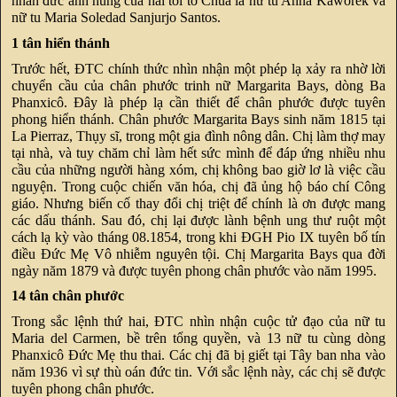
nhân đức anh hùng của hai tôi tớ Chúa là nữ tu Anna Kaworek và
nữ tu Maria Soledad Sanjurjo Santos.
1 tân hiển thánh
Trước hết, ĐTC chính thức nhìn nhận một phép lạ xảy ra nhờ lời
chuyển cầu của chân phước trinh nữ Margarita Bays, dòng Ba
Phanxicô. Đây là phép lạ cần thiết để chân phước được tuyên
phong hiển thánh. Chân phước Margarita Bays sinh năm 1815 tại
La Pierraz, Thụy sĩ, trong một gia đình nông dân. Chị làm thợ may
tại nhà, và tuy chăm chỉ làm hết sức mình để đáp ứng nhiều nhu
cầu của những người hàng xóm, chị không bao giờ lơ là việc cầu
nguyện. Trong cuộc chiến văn hóa, chị đã ủng hộ báo chí Công
giáo. Nhưng biến cố thay đổi chị triệt để chính là ơn được mang
các dấu thánh. Sau đó, chị lại được lành bệnh ung thư ruột một
cách lạ kỳ vào tháng 08.1854, trong khi ĐGH Pio IX tuyên bố tín
điều Đức Mẹ Vô nhiễm nguyên tội. Chị Margarita Bays qua đời
ngày năm 1879 và được tuyên phong chân phước vào năm 1995.
14 tân chân phước
Trong sắc lệnh thứ hai, ĐTC nhìn nhận cuộc tử đạo của nữ tu
Maria del Carmen, bề trên tổng quyền, và 13 nữ tu cùng dòng
Phanxicô Đức Mẹ thu thai. Các chị đã bị giết tại Tây ban nha vào
năm 1936 vì sự thù oán đức tin. Với sắc lệnh này, các chị sẽ được
tuyên phong chân phước.