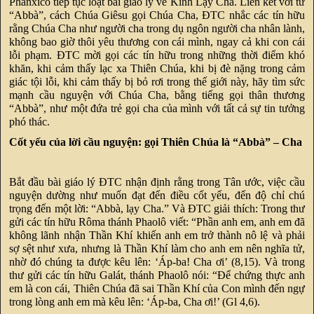
Phanxicô tiếp tục loạt bài giáo lý về Kinh Lạy Cha. Liên kết với từ
“Abbà”, cách Chúa Giêsu gọi Chúa Cha, ĐTC nhắc các tín hữu
rằng Chúa Cha như người cha trong dụ ngôn người cha nhân lành,
không bao giờ thôi yêu thương con cái mình, ngay cả khi con cái
lỗi phạm. ĐTC mời gọi các tín hữu trong những thời điểm khó
khăn, khi cảm thấy lạc xa Thiên Chúa, khi bị đè nặng trong cảm
giác tội lỗi, khi cảm thấy bị bỏ rơi trong thế giới này, hãy tìm sức
mạnh cầu nguyện với Chúa Cha, bằng tiếng gọi thân thương
“Abbà”, như một đứa trẻ gọi cha của mình với tất cả sự tin tưởng
phó thác.
Cốt yếu của lời cầu nguyện: gọi Thiên Chúa là “Abbà” – Cha
Bắt đầu bài giáo lý ĐTC nhận định rằng trong Tân ước, việc cầu
nguyện dường như muốn đạt đến điều cốt yếu, đến độ chỉ chú
trọng đến một lời: “Abbà, lạy Cha.” Và ĐTC giải thích: Trong thư
gửi các tín hữu Rôma thánh Phaolô viết: “Phần anh em, anh em đã
không lãnh nhận Thần Khí khiến anh em trở thành nô lệ và phải
sợ sệt như xưa, nhưng là Thần Khí làm cho anh em nên nghĩa tử,
nhờ đó chúng ta được kêu lên: ‘Áp-ba! Cha ơi’ (8,15). Và trong
thư gửi các tín hữu Galát, thánh Phaolô nói: “Để chứng thực anh
em là con cái, Thiên Chúa đã sai Thần Khí của Con mình đến ngự
trong lòng anh em mà kêu lên: ‘Áp-ba, Cha ơi!’ (Gl 4,6).