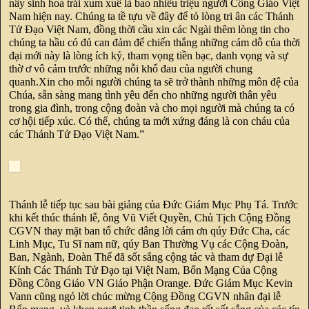
nẩy sinh hoa trái xum xuê là bao nhiêu triệu người Công Giáo Việt
Nam hiện nay. Chúng ta tề tựu về đây để tỏ lòng tri ân các Thánh
Tử Đạo Việt Nam, đồng thời cầu xin các Ngài thêm lòng tin cho
chúng ta hầu có đủ can đảm để chiến thắng những cám dỗ của thời
đại mới này là lòng ích kỷ, tham vọng tiền bạc, danh vọng và sự
thờ ơ vô cảm trước những nỗi khổ đau của người chung
quanh.Xin cho mỗi người chúng ta sẽ trở thành những môn đệ của
Chúa, sẵn sàng mang tình yêu đến cho những người thân yêu
trong gia đình, trong cộng đoàn và cho mọi người mà chúng ta có
cơ hội tiếp xúc. Có thế, chúng ta mới xứng đáng là con cháu của
các Thánh Tử Đạo Việt Nam.”
Thánh lễ tiếp tục sau bài giảng của Đức Giám Mục Phụ Tá. Trước
khi kết thúc thánh lễ, ông Vũ Viết Quyền, Chủ Tịch Cộng Đồng
CGVN thay mặt ban tổ chức dâng lời cám ơn qúy Đức Cha, các
Linh Mục, Tu Sĩ nam nữ, qúy Ban Thường Vụ các Cộng Đoàn,
Ban, Ngành, Đoàn Thể đã sốt sắng cộng tác và tham dự Đại lễ
Kính Các Thánh Tử Đạo tại Việt Nam, Bổn Mạng Của Cộng
Đồng Công Giáo VN Giáo Phận Orange. Đức Giám Mục Kevin
Vann cũng ngỏ lời chúc mừng Cộng Đồng CGVN nhân đại lễ