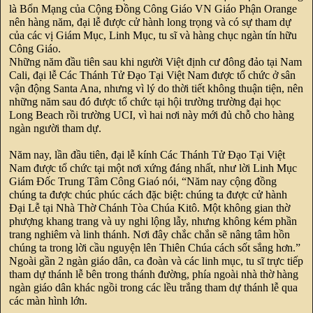
là Bổn Mạng của Cộng Đồng Công Giáo VN Giáo Phận Orange
nên hàng năm, đại lễ được cử hành long trọng và có sự tham dự
của các vị Giám Mục, Linh Mục, tu sĩ và hàng chục ngàn tín hữu
Công Giáo.
Những năm đầu tiên sau khi người Việt định cư đông đảo tại Nam
Cali, đại lễ Các Thánh Tử Đạo Tại Việt Nam được tổ chức ở sân
vận động Santa Ana, nhưng vì lý do thời tiết không thuận tiện, nên
những năm sau đó được tổ chức tại hội trường trường đại học
Long Beach rồi trường UCI, vì hai nơi này mới đủ chỗ cho hàng
ngàn người tham dự.
Năm nay, lần đầu tiên, đại lễ kính Các Thánh Tử Đạo Tại Việt
Nam được tổ chức tại một nơi xứng đáng nhất, như lời Linh Mục
Giám Đốc Trung Tâm Công Giaó nói, “Năm nay cộng đồng
chúng ta được chúc phúc cách đặc biệt: chúng ta được cử hành
Đại Lễ tại Nhà Thờ Chánh Tòa Chúa Kitô. Một không gian thờ
phượng khang trang và uy nghi lộng lẫy, nhưng không kém phần
trang nghiêm và linh thánh. Nơi đây chắc chắn sẽ nâng tâm hồn
chúng ta trong lời cầu nguyện lên Thiên Chúa cách sốt sắng hơn.”
Ngoài gần 2 ngàn giáo dân, ca đoàn và các linh mục, tu sĩ trực tiếp
tham dự thánh lễ bên trong thánh đường, phía ngoài nhà thờ hàng
ngàn giáo dân khác ngồi trong các lều trắng tham dự thánh lễ qua
các màn hình lớn.