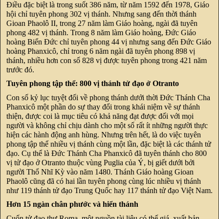
Điều đặc biệt là trong suốt 386 năm, từ năm 1592 đến 1978, Giáo
hội chỉ tuyên phong 302 vị thánh. Nhưng sang đến thời thánh
Gioan Phaolô II, trong 27 năm làm Giáo hoàng, ngài đã tuyên
phong 482 vị thánh. Trong 8 năm làm Giáo hoàng, Đức Giáo
hoàng Biển Đức chỉ tuyên phong 44 vị nhưng sang đến Đức Giáo
hoàng Phanxicô, chỉ trong 6 năm ngài đã tuyên phong 898 vị
thánh, nhiều hơn con số 828 vị được tuyên phong trong 421 năm
trước đó.
Tuyên phong tập thể: 800 vị thánh tử đạo ở Otranto
Con số kỷ lục tuyệt đối về phong thánh dưới thời Đức Thánh Cha
Phanxicô một phần do sự thay đổi trong khái niệm về sự thánh
thiện, được coi là mục tiêu có khả năng đạt được đối với mọi
người và không chỉ chịu dành cho một số rất ít những người thực
hiện các hành động anh hùng. Nhưng trên hết, là do việc tuyên
phong tập thể nhiều vị thánh cùng một lần, đặc biệt là các thánh tử
đạo. Cụ thể là Đức Thánh Cha Phanxicô đã tuyên thánh cho 800
vị tử đạo ở Otranto thuộc vùng Puglia của Ý, bị giết dưới bởi
người Thổ Nhĩ Kỳ vào năm 1480. Thánh Giáo hoàng Gioan
Phaolô cũng đã có hai lần tuyên phong cùng lúc nhiều vị thánh
như 119 thánh tử đạo Trung Quốc hay 117 thánh tử đạo Việt Nam.
Hơn 15 ngàn chân phước và hiển thánh
Cuốn tử đạo thư Roma, một nguồn tài liệu có thế giá, xuất bản