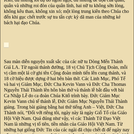
quân và những roi đòn của quân lính, hai nữ tu không sờn lòng,
không kêu than, không xin xỏ; một lòng trung kiên theo Chúa cho
đến khi gục chết trước sự tra tấn cực kỳ dã man của những kẻ
bách hại đạo Chúa.
Sau màn diễn nguyện xuất sắc của các nữ tu Dòng Mến Thánh
Giá LA. Từ ngoài thánh đường, 18 vị Chủ Tịch Cộng Đoàn, mỗi
vị cầm một lá cờ ghi tên Cộng đoàn mình tiến lên cung thánh, và
18 cờ hiệu được dựng ở hai bên bàn thờ. Các Linh Mục, Phó Tế
và hai vị Giám Mục, Đức Cha Kevin Vann và Đức Cha Thomas
Nguyễn Thái Thành lên hôn bàn thờ và thánh lễ bắt đầu với bài
Ca Nhập Lễ do ca đoàn Chúa Kitô trình bày. Đức Giám Mục
Kevin Vann chủ tế thánh lễ, Đức Giám Mục Nguyễn Thái Thành
giảng. Trong bài giảng bằng hai thứ tiếng Anh – Việt, Đức Cha
Thành nói, “Đối với riêng tôi, ngày này là ngày Giỗ Tổ của Giáo
Hội Việt Nam. Quả đúng như vậy, vì các Thánh Tử Đạo Việt
Nam là những vị tổ tiên, tiền nhân của Giáo Hội Việt Nam. Từ
những hạt giống Đức Tin của các ngài đã chịu chết đi để ngày nay