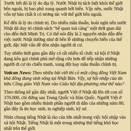
Trước hết đó là lý do địa lý. Nước Nhật bị tách biệt khỏi thế giới
bên ngoài, bị bao phủ xung quanh bởi biển. Vậy nên, nước Nhật
vốn tự bản chất ít có tương tác với thế giới bên ngoài.
Kế đến là lý do chính trị. Do nhiều mâu thuẫn, hoài nghi nên nước
Nhật đã duy trì chính sách “bế quan toả cảng” một thời gian dài
cho đến thời Minh Trị. Có thể nói đây là 2 nguyên nhân dẫn đến
việc nước Nhật dường như đi bên lề những chuyển biến của thế
giới, đặc biệt vấn đề đón nhận người di cư.
Tuy nhiên thời gian gần đây có rất nhiều tổ chức xã hội ở Nhật
đang kêu gọi chính phủ mở rộng cửa hơn để tiếp nhận những
người di cư do chiến tranh, xung đột hay mâu thuẫn chính trị.
Vatican News:
Theo nhiều bài viết thì có một cộng đồng Việt Nam
khá đông đang sinh sống tại Nhật Bản. Vậy, sự hội nhập của tín
hữu Công giáo Việt Nam vào Giáo hội địa phương như thế nào?
Theo thông kê gần đây nhất, người Việt ở Nhật đã lên tới con số
370.000, chỉ đứng sau Trung Quốc và Hàn Quốc. Người Việt ở
Nhật bao gồm nhiều thành phần người di dân của những năm 80,
gần đây là du học sinh, tu nghiệp sinh, kỹ sư.
Nhìn chung tiếng Nhật là rào cản lớn nhất trong việc hội nhập vào
xã hội Nhật. Tiếng Nhật là một trong nhưng thứ tiếng khó học
nhất trên thế giới.