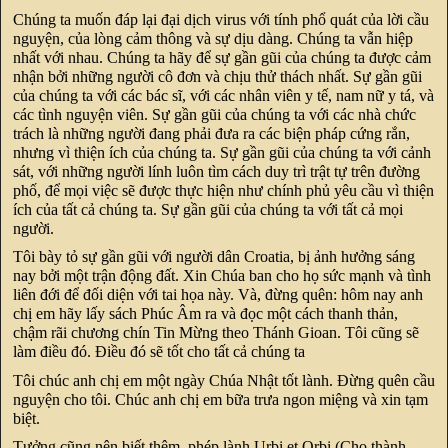
Chúng ta muốn đáp lại đại dịch virus với tính phổ quát của lời cầu
nguyện, của lòng cảm thông và sự dịu dàng. Chúng ta vẫn hiệp
nhất với nhau. Chúng ta hãy để sự gần gũi của chúng ta được cảm
nhận bởi những người cô đơn và chịu thử thách nhất. Sự gần gũi
của chúng ta với các bác sĩ, với các nhân viên y tế, nam nữ y tá, và
các tình nguyện viên. Sự gần gũi của chúng ta với các nhà chức
trách là những người đang phải đưa ra các biện pháp cứng rắn,
nhưng vì thiện ích của chúng ta. Sự gần gũi của chúng ta với cảnh
sát, với những người lính luôn tìm cách duy trì trật tự trên đường
phố, để mọi việc sẽ được thực hiện như chính phủ yêu cầu vì thiện
ích của tất cả chúng ta. Sự gần gũi của chúng ta với tất cả mọi
người.
Tôi bày tỏ sự gần gũi với người dân Croatia, bị ảnh hưởng sáng
nay bởi một trận động đất. Xin Chúa ban cho họ sức mạnh và tình
liên đới để đối diện với tai họa này. Và, đừng quên: hôm nay anh
chị em hãy lấy sách Phúc Âm ra và đọc một cách thanh thản,
chậm rãi chương chín Tin Mừng theo Thánh Gioan. Tôi cũng sẽ
làm điều đó. Điều đó sẽ tốt cho tất cả chúng ta
Tôi chúc anh chị em một ngày Chúa Nhật tốt lành. Đừng quên cầu
nguyện cho tôi. Chúc anh chị em bữa trưa ngon miệng và xin tạm
biệt.
Tưởng cũng nên biết thêm, phép lành Urbi et Orbi (Cho thành