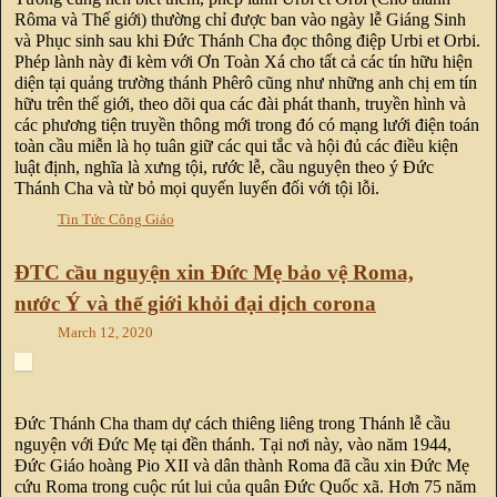
Rôma và Thế giới) thường chỉ được ban vào ngày lễ Giáng Sinh
và Phục sinh sau khi Đức Thánh Cha đọc thông điệp Urbi et Orbi.
Phép lành này đi kèm với Ơn Toàn Xá cho tất cả các tín hữu hiện
diện tại quảng trường thánh Phêrô cũng như những anh chị em tín
hữu trên thế giới, theo dõi qua các đài phát thanh, truyền hình và
các phương tiện truyền thông mới trong đó có mạng lưới điện toán
toàn cầu miễn là họ tuân giữ các qui tắc và hội đủ các điều kiện
luật định, nghĩa là xưng tội, rước lễ, cầu nguyện theo ý Đức
Thánh Cha và từ bỏ mọi quyến luyến đối với tội lỗi.
Tin Tức Công Giáo
ĐTC cầu nguyện xin Đức Mẹ bảo vệ Roma,
nước Ý và thế giới khỏi đại dịch corona
March 12, 2020
Đức Thánh Cha tham dự cách thiêng liêng trong Thánh lễ cầu
nguyện với Đức Mẹ tại đền thánh. Tại nơi này, vào năm 1944,
Đức Giáo hoàng Pio XII và dân thành Roma đã cầu xin Đức Mẹ
cứu Roma trong cuộc rút lui của quân Đức Quốc xã. Hơn 75 năm