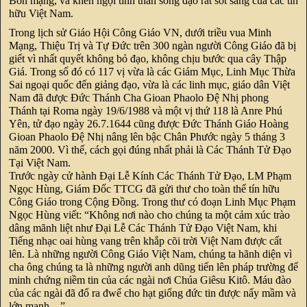
Bổn mạng, và khen ngợi tinh thần sống đạo rất sốt sắng của các tín
hữu Việt Nam.
Trong lịch sử Giáo Hội Công Giáo VN, dưới triều vua Minh
Mạng, Thiệu Trị và Tự Đức trên 300 ngàn người Công Giáo đã bị
giết vì nhất quyết không bỏ đạo, không chịu bước qua cây Thập
Giá. Trong số đó có 117 vị vừa là các Giám Mục, Linh Mục Thừa
Sai ngoại quốc đến giảng đạo, vừa là các linh mục, giáo dân Việt
Nam đã được Đức Thánh Cha Gioan Phaolo Đệ Nhị phong
Thánh tại Roma ngày 19/6/1988 và một vị thứ 118 là Anre Phú
Yên, tử đạo ngày 26.7.1644 cũng được Đức Thánh Giáo Hoàng
Gioan Phaolo Đệ Nhị nâng lên bậc Chân Phước ngày 5 tháng 3
năm 2000. Vì thế, cách gọi đúng nhất phải là Các Thánh Tử Đạo
Tại Việt Nam.
Trước ngày cử hành Đại Lễ Kính Các Thánh Tử Đạo, LM Phạm
Ngọc Hùng, Giám Đốc TTCG đã gửi thư cho toàn thể tín hữu
Công Giáo trong Cộng Đồng. Trong thư có đoạn Linh Mục Phạm
Ngọc Hùng viết: “Không nơi nào cho chúng ta một cảm xúc trào
dâng mãnh liệt như Đại Lễ Các Thánh Tử Đạo Việt Nam, khi
Tiếng nhạc oai hùng vang trên khắp cõi trời Việt Nam được cất
lên. Là những người Công Giáo Việt Nam, chúng ta hãnh diện vì
cha ông chúng ta là những người anh dũng tiến lên pháp trường để
minh chứng niềm tin của các ngài nơi Chúa Giêsu Kitô. Máu đào
của các ngài đã đổ ra đwể cho hạt giống đức tin được nẩy mầm và
lớn mạnh…”