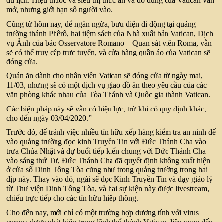
du lịch. Hiệu thuốc và siêu thị thức ăn và đồ dùng của Vatican vẫn
mở, nhưng giới hạn số người vào.
Cũng từ hôm nay, để ngăn ngừa, bưu điện di động tại quảng
trường thánh Phêrô, hai tiệm sách của Nhà xuất bản Vatican, Dịch
vụ Ảnh của báo Osservatore Romano – Quan sát viên Roma, vẫn
sẽ có thể truy cập trực tuyến, và cửa hàng quần áo của Vatican sẽ
đóng cửa.
Quán ăn dành cho nhân viên Vatican sẽ đóng cửa từ ngày mai,
11/03, nhưng sẽ có một dịch vụ giao đồ ăn theo yêu cầu của các
văn phòng khác nhau của Tòa Thánh và Quốc gia thành Vatican.
Các biện pháp này sẽ vẫn có hiệu lực, trừ khi có quy định khác,
cho đến ngày 03/04/2020.”
Trước đó, để tránh việc nhiều tín hữu xếp hàng kiểm tra an ninh để
vào quảng trường đọc kinh Truyền Tin với Đức Thánh Cha vào
trưa Chúa Nhật và dự buổi tiếp kiến chung với Đức Thánh Cha
vào sáng thứ Tư, Đức Thánh Cha đã quyết định không xuất hiện
ở cửa sổ Dinh Tông Tòa cũng như trong quảng trường trong hai
dịp này. Thay vào đó, ngài sẽ đọc Kinh Truyền Tin và dạy giáo lý
từ Thư viện Dinh Tông Tòa, và hai sự kiện này được livestream,
chiếu trực tiếp cho các tín hữu hiệp thông.
Cho đến nay, mới chỉ có một trường hợp dương tính với virus
corona được phát hiện trong lãnh thổ thành Vatican, liên quan đến