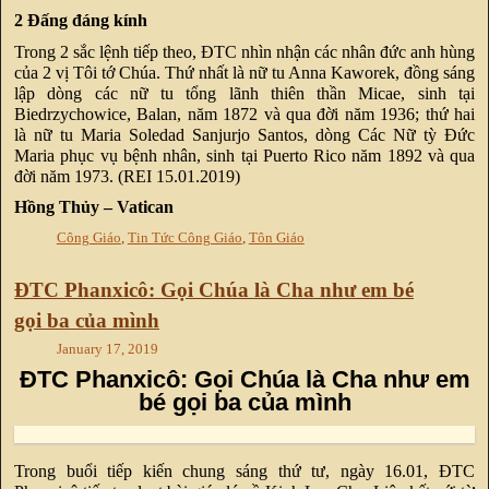
2 Đấng đáng kính
Trong 2 sắc lệnh tiếp theo, ĐTC nhìn nhận các nhân đức anh hùng
của 2 vị Tôi tớ Chúa. Thứ nhất là nữ tu Anna Kaworek, đồng sáng
lập dòng các nữ tu tổng lãnh thiên thần Micae, sinh tại
Biedrzychowice, Balan, năm 1872 và qua đời năm 1936; thứ hai
là nữ tu Maria Soledad Sanjurjo Santos, dòng Các Nữ tỳ Đức
Maria phục vụ bệnh nhân, sinh tại Puerto Rico năm 1892 và qua
đời năm 1973. (REI 15.01.2019)
Hồng Thủy – Vatican
Công Giáo
,
Tin Tức Công Giáo
,
Tôn Giáo
ĐTC Phanxicô: Gọi Chúa là Cha như em bé
gọi ba của mình
January 17, 2019
ĐTC Phanxicô: Gọi Chúa là Cha như em
bé gọi ba của mình
Trong buổi tiếp kiến chung sáng thứ tư, ngày 16.01, ĐTC