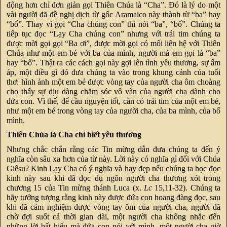
động hơn chỉ đơn giản gọi Thiên Chúa là “Cha”. Đó là lý do một
vài người đã đề nghị dịch từ gốc Aramaico này thành từ “ba” hay
“bố”. Thay vì gọi “Cha chúng con” thì nói “ba”, “bố”. Chúng ta
tiếp tục đọc “Lạy Cha chúng con” nhưng với trái tim chúng ta
được mời gọi gọi “Ba ơi”, được mời gọi có mối liên hệ với Thiên
Chúa như một em bé với ba của mình, người mà em gọi là “ba”
hay “bố”. Thật ra các cách gọi này gợi lên tình yêu thương, sự ấm
áp, một điều gì đó đưa chúng ta vào trong khung cảnh của tuổi
thơ: hình ảnh một em bé được vòng tay của người cha ôm choàng
cho thấy sự dịu dàng chăm sóc vô vàn của người cha dành cho
đứa con. Vì thế, để cầu nguyện tốt, cần có trái tim của một em bé,
như một em bé trong vòng tay của người cha, của ba mình, của bố
mình.
Thiên Chúa là Cha chỉ biết yêu thương
Nhưng chắc chắn rằng các Tin mừng dẫn đưa chúng ta đến ý
nghĩa còn sâu xa hơn của từ này. Lời này có nghĩa gì đối với Chúa
Giêsu? Kinh Lạy Cha có ý nghĩa và hay đẹp nếu chúng ta học đọc
kinh này sau khi đã đọc dụ ngôn người cha thương xót trong
chương 15 của Tin mừng thánh Luca (x.
Lc
15,11-32). Chúng ta
hãy tưởng tượng rằng kinh này được đứa con hoang đàng đọc, sau
khi đã cảm nghiệm được vòng tay ôm của người cha, người đã
chờ đợi suốt cả thời gian dài, một người cha không nhắc đến
những lời bất hiếu mà đứa con nói với mình, một người cha giờ