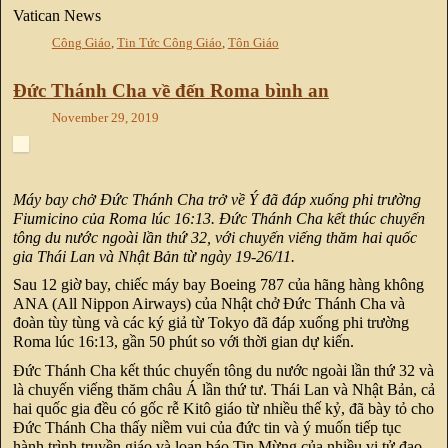
Vatican News
Công Giáo
,
Tin Tức Công Giáo
,
Tôn Giáo
Đức Thánh Cha về đến Roma bình an
November 29, 2019
Máy bay chở Đức Thánh Cha trở về Ý đã đáp xuống phi trường
Fiumicino của Roma lúc 16:13. Đức Thánh Cha kết thúc chuyến
tông du nước ngoài lần thứ 32, với chuyến viếng thăm hai quốc
gia Thái Lan và Nhật Bản từ ngày 19-26/11.
Sau 12 giờ bay, chiếc máy bay Boeing 787 của hãng hàng không
ANA (All Nippon Airways) của Nhật chở Đức Thánh Cha và
đoàn tùy tùng và các ký giả từ Tokyo đã đáp xuống phi trường
Roma lúc 16:13, gần 50 phút so với thời gian dự kiến.
Đức Thánh Cha kết thúc chuyến tông du nước ngoài lần thứ 32 và
là chuyến viếng thăm châu Á lần thứ tư. Thái Lan và Nhật Bản, cả
hai quốc gia đều có gốc rễ Kitô giáo từ nhiều thế kỷ, đã bày tỏ cho
Đức Thánh Cha thấy niềm vui của đức tin và ý muốn tiếp tục
hành trình truyền giáo và loan báo Tin Mừng của nhiều vị tử đạo