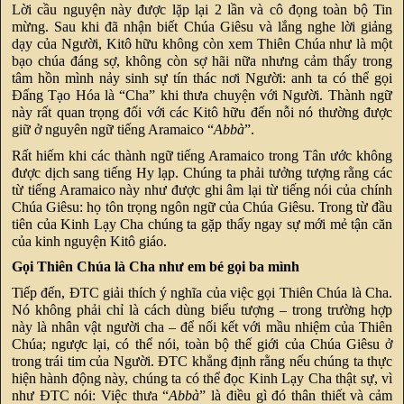
Lời cầu nguyện này được lặp lại 2 lần và cô đọng toàn bộ Tin
mừng. Sau khi đã nhận biết Chúa Giêsu và lắng nghe lời giảng
dạy của Người, Kitô hữu không còn xem Thiên Chúa như là một
bạo chúa đáng sợ, không còn sợ hãi nữa nhưng cảm thấy trong
tâm hồn mình nảy sinh sự tín thác nơi Người: anh ta có thể gọi
Đấng Tạo Hóa là “Cha” khi thưa chuyện với Người. Thành ngữ
này rất quan trọng đối với các Kitô hữu đến nỗi nó thường được
giữ ở nguyên ngữ tiếng Aramaico “
Abbà
”.
Rất hiếm khi các thành ngữ tiếng Aramaico trong Tân ước không
được dịch sang tiếng Hy lạp. Chúng ta phải tưởng tượng rằng các
từ tiếng Aramaico này như được ghi âm lại từ tiếng nói của chính
Chúa Giêsu: họ tôn trọng ngôn ngữ của Chúa Giêsu. Trong từ đầu
tiên của Kinh Lạy Cha chúng ta gặp thấy ngay sự mới mẻ tận căn
của kinh nguyện Kitô giáo.
Gọi Thiên Chúa là Cha như em bé gọi ba mình
Tiếp đến, ĐTC giải thích ý nghĩa của việc gọi Thiên Chúa là Cha.
Nó không phải chỉ là cách dùng biểu tượng – trong trường hợp
này là nhân vật người cha – để nối kết với mầu nhiệm của Thiên
Chúa; ngược lại, có thể nói, toàn bộ thế giới của Chúa Giêsu ở
trong trái tim của Người. ĐTC khẳng định rằng nếu chúng ta thực
hiện hành động này, chúng ta có thể đọc Kinh Lạy Cha thật sự, vì
như ĐTC nói: Việc thưa “
Abbà
” là điều gì đó thân thiết và cảm