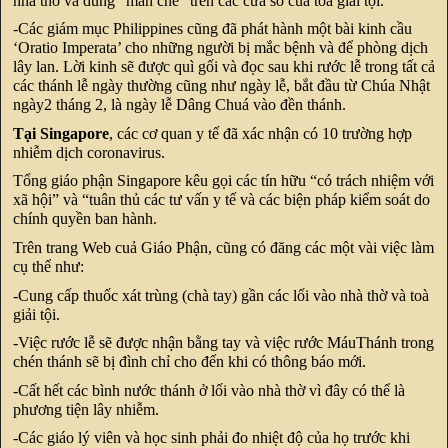
nhà thờ và dùng “màn che” trên các cửa sổ cuả tòa giải tội.
-Các giám mục Philippines cũng đã phát hành một bài kinh cầu
‘Oratio Imperata’ cho những người bị mắc bệnh và để phòng dịch
lây lan. Lời kinh sẽ được quì gối và đọc sau khi rước lễ trong tất cả
các thánh lễ ngày thường cũng như ngày lễ, bắt đầu từ Chúa Nhật
ngày2 tháng 2, là ngày lễ Dâng Chuá vào đền thánh.
Tại Singapore
, các cơ quan y tế đã xác nhận có 10 trường hợp
nhiễm dịch coronavirus.
Tổng giáo phận Singapore kêu gọi các tín hữu “có trách nhiệm với
xã hội” và “tuân thủ các tư vấn y tế và các biện pháp kiểm soát do
chính quyền ban hành.
Trên trang Web cuả Giáo Phận, cũng có đăng các một vài việc làm
cụ thể như:
-Cung cấp thuốc xát trùng (chà tay) gần các lối vào nhà thờ và toà
giải tội.
-Việc rước lễ sẽ được nhận bằng tay và việc rước MáuThánh trong
chén thánh sẽ bị đình chỉ cho đến khi có thông báo mới.
-Cất hết các bình nước thánh ở lối vào nhà thờ vì đây có thể là
phương tiện lây nhiễm.
-Các giáo lý viên và học sinh phải đo nhiệt độ của họ trước khi