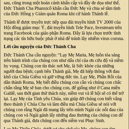
sau, cũng trong một hoàn cảnh khẩn cấp và đầy đe dọa như thế,
Đức Thánh Cha Phanxicô khẩn cầu Đức Mẹ và chia sẻ tâm tình
của Đức Hồng y Giám quản Roma khi cử hành Thánh lễ.
Thánh lễ được truyền trực tiếp qua đài truyền hình TV 2000 của
Hội đồng giám mục Ý, đài truyền hình Tele Pace, livestream trên
trang Facebook của giáo phận Roma. Đây là lựa chọn trước tình
trạng các tín hữu buộc phải ở nhà để tránh lây nhiễm virus corona.
Lời cầu nguyện của Đức Thánh Cha
Đức Thánh Cha cầu nguyện: “Lạy Mẹ Maria, Mẹ luôn tỏa sáng
trên hành trình của chúng con như dấu chỉ của ơn cứu độ và niềm
hy vọng. Chúng con tín thác nơi Mẹ, là Sức khỏe của những
người đau bệnh; cạnh bên Thánh giá, Mẹ đã hiệp thông với đau
khổ của Chúa Giêsu và giữ vững đức tin. Lạy Mẹ, Phần Rỗi của
dân thành Roma, Mẹ biết điều chúng con cần và chúng con chắc
chắn rằng Mẹ sẽ ban cho chúng con, để giống như ở Cana miền
Galilê, sau thời gian thử thách này, niềm vui và lễ hội sẽ có thể trở
lại. Lạy Mẹ của Tình yêu Chúa, xin giúp đỡ chúng con biết vâng
theo thánh ý Chúa Cha và làm điều mà Chúa Giêsu sẽ nói với
chúng con rằng Ngài đã mang lấy trên mình Ngài các nỗi đau của
chúng con và Ngài gánh lấy những đau thương của chúng con để
qua Thánh giá, đưa chúng con đến niềm vui Phục Sinh.
Lạy Mẹ Thiên Chúa, dưới sự che chở của Mẹ, chúng con tìm