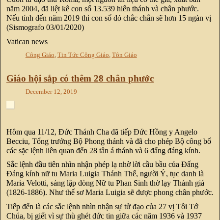
năm 2004, đã liệt kê con số 13.539 hiển thánh và chân phước.
Nếu tính đến năm 2019 thì con số đó chắc chắn sẽ hơn 15 ngàn vị
(Sismografo 03/01/2020)
Vatican news
Công Giáo
,
Tin Tức Công Giáo
,
Tôn Giáo
Giáo hội sắp có thêm 28 chân phước
December 12, 2019
Hôm qua 11/12, Đức Thánh Cha đã tiếp Đức Hồng y Angelo
Becciu, Tổng trưởng Bộ Phong thánh và đã cho phép Bộ công bố
các sặc lệnh liên quan đến 28 tân á thánh và 6 đấng đáng kính.
Sắc lệnh đầu tiên nhìn nhận phép lạ nhờ lời cầu bầu của Đấng
Đáng kính nữ tu Maria Luigia Thánh Thể, người Ý, tục danh là
Maria Velotti, sáng lập dòng Nữ tu Phan Sinh thờ lạy Thánh giá
(1826-1886). Như thế sơ Maria Luigia sẽ được phong chân phước.
Tiếp đến là các sắc lệnh nhìn nhận sự tử đạo của 27 vị Tôi Tớ
Chúa, bị giết vì sự thù ghét đức tin giữa các năm 1936 và 1937