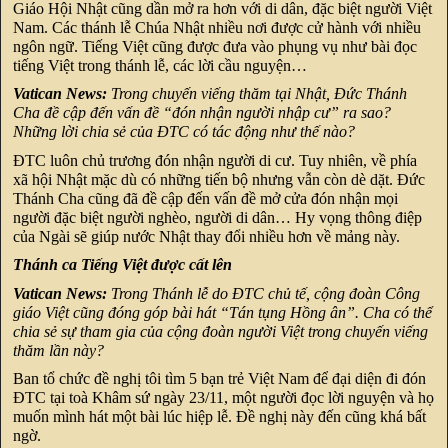
Giáo Hội Nhật cũng dần mở ra hơn với di dân, đặc biệt người Việt
Nam. Các thánh lễ Chúa Nhật nhiều nơi được cử hành với nhiều
ngôn ngữ. Tiếng Việt cũng được đưa vào phụng vụ như bài đọc
tiếng Việt trong thánh lễ, các lời cầu nguyện…
Vatican News:
Trong chuyến viếng thăm tại Nhật, Đức Thánh
Cha đề cập đến vấn đề “đón nhận người nhập cư” ra sao?
Những lời chia sẻ của ĐTC có tác động như thế nào?
ĐTC luôn chủ trương đón nhận người di cư. Tuy nhiên, về phía
xã hội Nhật mặc dù có những tiến bộ nhưng vẫn còn dè dặt. Đức
Thánh Cha cũng đã đề cập đến vấn đề mở cửa đón nhận mọi
người đặc biệt người nghèo, người di dân… Hy vọng thông điệp
của Ngài sẽ giúp nước Nhật thay đổi nhiều hơn về mảng này.
Thánh ca Tiếng Việt được cất lên
Vatican News:
Trong Thánh lễ do ĐTC chủ tế, cộng đoàn Công
giáo Việt cũng đóng góp bài hát “Tán tụng Hồng ân”. Cha có thể
chia sẻ sự tham gia của cộng đoàn người Việt trong chuyến viếng
thăm lần này?
Ban tổ chức đề nghị tôi tìm 5 bạn trẻ Việt Nam để đại diện đi đón
ĐTC tại toà Khâm sứ ngày 23/11, một người đọc lời nguyện và họ
muốn mình hát một bài lúc hiệp lễ. Đề nghị này đến cũng khá bất
ngờ.