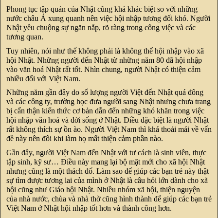
Phong tục tập quán của Nhật cũng khá khác biệt so với những
nước châu Á xung quanh nên việc hội nhập tương đối khó. Người
Nhật yêu chuộng sự ngăn nắp, rõ ràng trong công việc và các
tương quan.
Tuy nhiên, nói như thế không phải là không thể hội nhập vào xã
hội Nhật. Những người đến Nhật từ những năm 80 đã hội nhập
vào văn hoá Nhật rất tốt. Nhìn chung, người Nhật có thiện cảm
nhiều đối với Việt Nam.
Những năm gần đây do số lượng người Việt đến Nhật quá đông
và các công ty, trường học đưa người sang Nhật nhưng chưa trang
bị cẩn thận kiến thức cơ bản dẫn đến những khó khăn trong việc
hội nhập văn hoá và đời sống ở Nhật. Điều đặc biệt là người Nhật
rất không thích sự ồn ào. Người Việt Nam thì khá thoải mái về vấn
đề này nên đôi khi làm họ mất thiện cảm phần nào.
Gần đây, người Việt Nam đến Nhật với tư cách là sinh viên, thực
tập sinh, kỹ sư… Điều này mang lại bộ mặt mới cho xã hội Nhật
nhưng cũng là một thách đố. Làm sao để giúp các bạn trẻ này thật
sự tìm được tương lai của mình ở Nhật là câu hỏi lớn dành cho xã
hội cũng như Giáo hội Nhật. Nhiều nhóm xã hội, thiện nguyện
của nhà nước, chùa và nhà thờ cũng hình thành để giúp các bạn trẻ
Việt Nam ở Nhật hội nhập tốt hơn và thành công hơn.