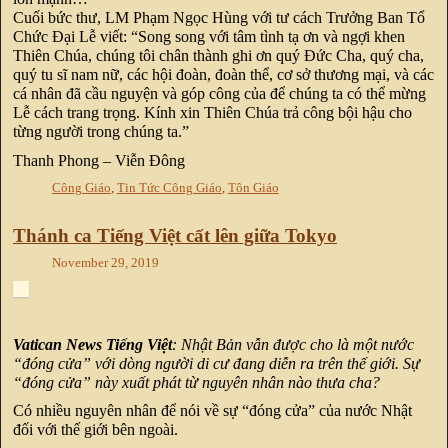
Cuối bức thư, LM Phạm Ngọc Hùng với tư cách Trưởng Ban Tổ
Chức Đại Lễ viết: “Song song với tâm tình tạ ơn và ngợi khen
Thiên Chúa, chúng tôi chân thành ghi ơn quý Đức Cha, quý cha,
quý tu sĩ nam nữ, các hội đoàn, đoàn thể, cơ sở thương mại, và các
cá nhân đã cầu nguyện và góp công của để chúng ta có thể mừng
Lễ cách trang trọng. Kính xin Thiên Chúa trả công bội hậu cho
từng người trong chúng ta.”
Thanh Phong – Viễn Đông
Công Giáo
,
Tin Tức Công Giáo
,
Tôn Giáo
Thánh ca Tiếng Việt cất lên giữa Tokyo
November 29, 2019
Vatican News Tiếng Việt
: Nhật Bản vẫn được cho là một nước
“đóng cửa” với dòng người di cư đang diễn ra trên thế giới. Sự
“đóng cửa” này xuất phát từ nguyên nhân nào thưa cha?
Có nhiều nguyên nhân để nói về sự “đóng cửa” của nước Nhật
đối với thế giới bên ngoài.