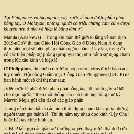
Tại Philippines và Singapore, việc rước lễ phải được phân phát
bằng tay. Ở Malaysia, những người có triệu chứng cảm cúm được
khuyên nên ở nhà và hiệp lễ bằng tâm trí.
Manila (AsiaNews) – Trong khi toàn thế giới lo lắng về nạn dịch
2019-nCoV thì các Giáo Hội Công Giáo ở Đông Nam Á đang
thực hiện một số biện pháp nhằm ngăn chặn sự lây lan, trong đó
có các biện pháp dự phòng (prophylactic) như tránh sự đụng chạm
trong lúc cầu kinh và hiệp lễ.
Ở Philippines
, dù chưa có trường hợp coronavirus được báo cáo;
tuy nhiên, Hội đồng Giám mục Công Giáo Philippines (CBCP) đã
ban hành một số chỉ thị như sau:
-Việc rước lễ phải được phân phát bằng tay “để tránh gây sợ hãi
cho mọi người,” theo một thông cáo cuả linh mục tổng thư ký
Marvin Mejia gửi đến tất cả các giáo phận.
-Cũng nên tránh tất cả các hình thức đụng chạm khác giữa những
người tham gia thánh lễ. Thí dụ nắm tay nhau đọc kinh ‘Lậy Cha ‘
hoặc bắt tay chúc bình an.
-CBCP kêu gọi các giáo xứ thường xuyên thay nước thánh ở cửa