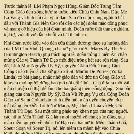
Trước thánh lễ, LM Phạm Ngọc Hùng, Giám Đốc Trung Tâm
Công Giáo đến xông hương trước kiệu Chúa Chịu Nạn, Đức Mẹ
La Vang và linh hài các vị tử đạo. Sau đó cuộc cung nghinh bắt
đầu với Thánh Gía Nến Cao rồi đến các hội đoàn mặc đồng phục
và mang cờ hiệu của hội đoàn mình. Đoàn rước thật trang nghiêm,
trật tự, vừa đi vừa lần chuỗi và hát thánh ca.
Khi đoàn rước kiệu vào đến cửa thánh đường; theo sự hướng dẫn
của LM Chu Vinh Quang, cha xứ giáo xứ St. Marys By The Sea
(Huntington Beach) phụ trách nghi lễ, đoàn trống Thiên Ân chào
mừng Các vị Thánh Tử Đạo một điệu trống hết sức rộn ràng. Sau
đó, Linh Mục Nguyễn Uy Sỹ, nguyên Giám Đốc Trung Tâm
Công Giáo hiện là cha xứ giáo xứ St. Martin De Porres (Yorba
Linda) có bài giảng, nhắc nhở giáo dân về đức tin Công Giáo và
khuyên mọi người đừng bao giờ nói dối Chúa. Cha đưa ra một vài
mẫu chuyện có thật để làm cho bài giảng thêm sống động. Sau bài
giảng của cha Nguyễn Uy Sỹ, Ban Vũ Phụng Vụ của Cộng Đoàn
Giáo xứ Saint Columban trình diễn một màn uyển chuyển, đẹp
mắt dâng lên Đức Trinh Nữ Maria, Mẹ Thiên Chúa và Mẹ Các
Thánh Tử Đạo. Sau một tràng pháo tay khen ngợi của mọi người,
các nữ tu Mến Thánh Giá làm mọi người vô cùng xúc động qua
màn diễn nguyện về phúc Tử Đạo của hai nữ tu Mến Thánh Giá,
Soeur Soạn và Soeur Trị, nói lên niềm tin mãnh liệt vào Chúa
Kitô, dù những lời dụ dỗ ngon ngọt, dù những đe dọa của quan,