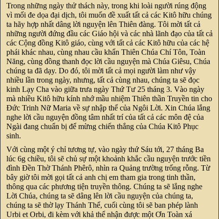
Trong những ngày thử thách này, trong khi loài người rúng động
vì mối đe dọa đại dịch, tôi muốn đề xuất tất cả các Kitô hữu chúng
ta hãy hợp nhất dâng lời nguyện lên Thiên đàng. Tôi mời tất cả
những người đứng đầu các Giáo hội và các nhà lãnh đạo của tất cả
các Cộng đồng Kitô giáo, cùng với tất cả các Kitô hữu của các hệ
phái khác nhau, cùng nhau cầu khẩn Thiên Chúa Chí Tôn, Toàn
Năng, cùng đồng thanh đọc lời cầu nguyện mà Chúa Giêsu, Chúa
chúng ta đã dạy. Do đó, tôi mời tất cả mọi người làm như vậy
nhiều lần trong ngày, nhưng, tất cả cùng nhau, chúng ta sẽ đọc
kinh Lạy Cha vào giữa trưa ngày Thứ Tư 25 tháng 3. Vào ngày
mà nhiều Kitô hữu kính nhớ mầu nhiệm Thiên thần Truyền tin cho
Đức Trinh Nữ Maria về sự nhập thể của Ngôi Lời. Xin Chúa lắng
nghe lời cầu nguyện đồng tâm nhất trí của tất cả các môn đệ của
Ngài đang chuẩn bị để mừng chiến thắng của Chúa Kitô Phục
sinh.
Với cùng một ý chỉ tương tự, vào ngày thứ Sáu tới, 27 tháng Ba
lúc 6g chiều, tôi sẽ chủ sự một khoảnh khắc cầu nguyện trước tiền
đình Đền Thờ Thánh Phêrô, nhìn ra Quảng trường trống rỗng. Từ
bây giờ tôi mời gọi tất cả anh chị em tham gia trong tinh thần,
thông qua các phương tiện truyền thông. Chúng ta sẽ lắng nghe
Lời Chúa, chúng ta sẽ dâng lên lời cầu nguyện của chúng ta,
chúng ta sẽ thờ lạy Thánh Thể, cuối cùng tôi sẽ ban phép lành
Urbi et Orbi, đi kèm với khả thể nhận được một Ơn Toàn xá