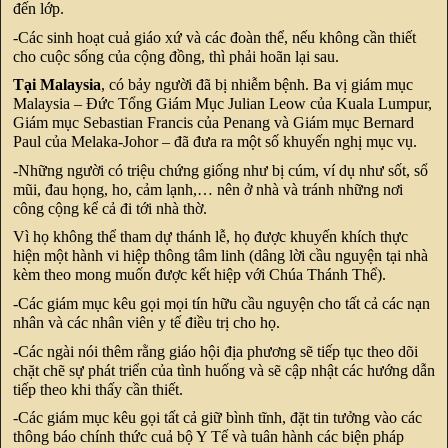
đến lớp.
-Các sinh hoạt cuả giáo xứ và các đoàn thể, nếu không cần thiết
cho cuộc sống của cộng đồng, thì phải hoãn lại sau.
Tại Malaysia
, có bảy người đã bị nhiễm bệnh. Ba vị giám mục
Malaysia – Đức Tổng Giám Mục Julian Leow của Kuala Lumpur,
Giám mục Sebastian Francis của Penang và Giám mục Bernard
Paul của Melaka-Johor – đã đưa ra một số khuyến nghị mục vụ.
-Những người có triệu chứng giống như bị cúm, ví dụ như sốt, sổ
mũi, đau họng, ho, cảm lạnh,… nên ở nhà và tránh những nơi
công cộng kể cả đi tới nhà thờ.
Vì họ không thể tham dự thánh lễ, họ được khuyến khích thực
hiện một hành vi hiệp thông tâm linh (dâng lời cầu nguyện tại nhà
kèm theo mong muốn được kết hiệp với Chúa Thánh Thể).
-Các giám mục kêu gọi mọi tín hữu cầu nguyện cho tất cả các nạn
nhân và các nhân viên y tế điều trị cho họ.
-Các ngài nói thêm rằng giáo hội địa phương sẽ tiếp tục theo dõi
chặt chẽ sự phát triển của tình huống và sẽ cập nhật các hướng dẫn
tiếp theo khi thấy cần thiết.
-Các giám mục kêu gọi tất cả giữ bình tĩnh, đặt tin tưởng vào các
thông báo chính thức cuả bộ Y Tế và tuân hành các biện pháp