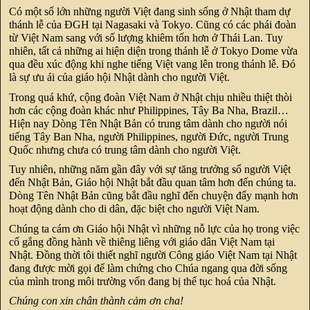
Có một số lớn những người Việt đang sinh sống ở Nhật tham dự
thánh lễ của ĐGH tại Nagasaki và Tokyo. Cũng có các phái đoàn
từ Việt Nam sang với số lượng khiêm tốn hơn ở Thái Lan. Tuy
nhiên, tất cả những ai hiện diện trong thánh lễ ở Tokyo Dome vừa
qua đều xúc động khi nghe tiếng Việt vang lên trong thánh lễ. Đó
là sự ưu ái của giáo hội Nhật dành cho người Việt.
Trong quá khứ, cộng đoàn Việt Nam ở Nhật chịu nhiều thiệt thòi
hơn các cộng đoàn khác như Philippines, Tây Ba Nha, Brazil…
Hiện nay Dòng Tên Nhật Bản có trung tâm dành cho người nói
tiếng Tây Ban Nha, người Philippines, người Đức, người Trung
Quốc nhưng chưa có trung tâm dành cho người Việt.
Tuy nhiên, những năm gần đây với sự tăng trưởng số người Việt
đến Nhật Bản, Giáo hội Nhật bắt đầu quan tâm hơn đến chúng ta.
Dòng Tên Nhật Bản cũng bắt đầu nghĩ đến chuyện đẩy mạnh hơn
hoạt động dành cho di dân, đặc biệt cho người Việt Nam.
Chúng ta cám ơn Giáo hội Nhật vì những nỗ lực của họ trong việc
cố gắng đồng hành về thiêng liêng với giáo dân Việt Nam tại
Nhật. Đồng thời tôi thiết nghĩ người Công giáo Việt Nam tại Nhật
đang được mời gọi để làm chứng cho Chúa ngang qua đời sống
của mình trong môi trường vốn đang bị thế tục hoá của Nhật.
Chúng con xin chân thành cảm ơn cha!