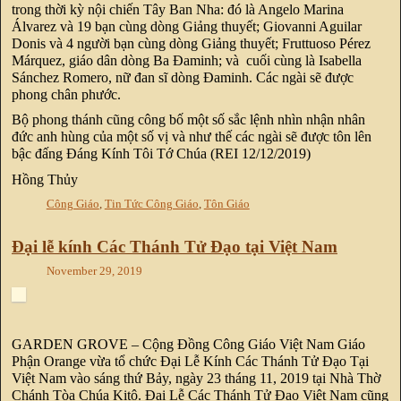
trong thời kỳ nội chiến Tây Ban Nha: đó là Angelo Marina
Álvarez và 19 bạn cùng dòng Giảng thuyết; Giovanni Aguilar
Donis và 4 người bạn cùng dòng Giảng thuyết; Fruttuoso Pérez
Márquez, giáo dân dòng Ba Đaminh; và cuối cùng là Isabella
Sánchez Romero, nữ đan sĩ dòng Đaminh. Các ngài sẽ được
phong chân phước.
Bộ phong thánh cũng công bố một số sắc lệnh nhìn nhận nhân
đức anh hùng của một số vị và như thế các ngài sẽ được tôn lên
bậc đấng Đáng Kính Tôi Tớ Chúa (REI 12/12/2019)
Hồng Thủy
Công Giáo
,
Tin Tức Công Giáo
,
Tôn Giáo
Đại lễ kính Các Thánh Tử Đạo tại Việt Nam
November 29, 2019
GARDEN GROVE – Cộng Đồng Công Giáo Việt Nam Giáo
Phận Orange vừa tổ chức Đại Lễ Kính Các Thánh Tử Đạo Tại
Việt Nam vào sáng thứ Bảy, ngày 23 tháng 11, 2019 tại Nhà Thờ
Chánh Tòa Chúa Kitô. Đại Lễ Các Thánh Tử Đạo Việt Nam cũng