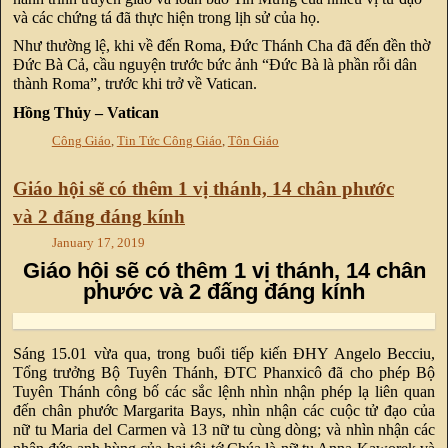
và các chứng tá đã thực hiện trong lịh sử của họ.
Như thường lệ, khi về đến Roma, Đức Thánh Cha đã đến đền thờ
Đức Bà Cả, cầu nguyện trước bức ảnh “Đức Bà là phần rỗi dân
thành Roma”, trước khi trở về Vatican.
Hồng Thủy – Vatican
Công Giáo
,
Tin Tức Công Giáo
,
Tôn Giáo
Giáo hội sẽ có thêm 1 vị thánh, 14 chân phước
và 2 đấng đáng kính
January 17, 2019
Giáo hội sẽ có thêm 1 vị thánh, 14 chân
phước và 2 đấng đáng kính
Sáng 15.01 vừa qua, trong buổi tiếp kiến ĐHY Angelo Becciu,
Tổng trưởng Bộ Tuyên Thánh, ĐTC Phanxicô đã cho phép Bộ
Tuyên Thánh công bố các sắc lệnh nhìn nhận phép lạ liên quan
đến chân phước Margarita Bays, nhìn nhận các cuộc tử đạo của
nữ tu Maria del Carmen và 13 nữ tu cùng dòng; và nhìn nhận các