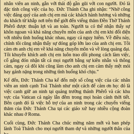
nhân viên an ninh, gắn với thái độ gần gũi với con người. Đó là
đặc tính công việc của họ. Đức Thánh Cha ghi nhận: “Nhờ công
việc đáng quý của anh chị em mà các khách hành hương và những
du khách từ khắp nơi trên thế giới đến viếng thăm Đền Thờ Thánh
Phêrô được thuận lợi và an toàn. Người ta có thể nhận thấy sự
khôn ngoan và khả năng chuyên môn của anh chị em khi đối diện
với nhiều tình huống khác nhau, ngay cả nguy hiểm. Về điều này,
chính tôi cũng nhận thấy sự đóng góp lớn lao của anh chị em. Tôi
cảm ơn anh chị em về khả năng chuyên môn và về lòng quảng đại.
Tôi khuyến khích anh chị em luôn trao dồi phong cách làm việc,
cố gắng đón nhận tất cả mọi người bằng sự kiên nhẫn và thông
cảm, ngay cả đôi khi cũng làm cho anh chị em cảm thấy mệt mỏi
hay gánh nặng trong những tình huống khó chịu.”
Kế đến, Đức Thánh Cha kể đến một số công việc của các nhân
viên an ninh cạnh Toà Thánh như một cách để cảm ơn họ: đó là
việc canh giữ an ninh tại quảng trường thánh Phêrô và các khu
vực của Vatican cả ngày lẫn đêm trong mọi hoàn cảnh thời tiết.
Bên cạnh đó là việc hỗ trợ của an ninh trong các chuyến viếng
thăm của Đức Thánh Cha tại các giáo xứ hay nhiều cộng đoàn
khác nhau ở Roma.
Cuối cùng, Đức Thánh Cha chúc mừng năm mới và ban phép
lành Toà Thánh cho mọi người tham dự và những người thân của