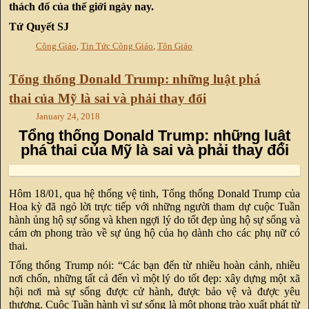
thách đố của thế giới ngày nay.
Tứ Quyết SJ
Công Giáo
,
Tin Tức Công Giáo
,
Tôn Giáo
Tổng thống Donald Trump: những luật phá
thai của Mỹ là sai và phải thay đổi
January 24, 2018
Tổng thống Donald Trump: những luật
phá thai của Mỹ là sai và phải thay đổi
Hôm 18/01, qua hệ thống vệ tinh, Tổng thống Donald Trump của
Hoa kỳ đã ngỏ lời trực tiếp với những người tham dự cuộc Tuần
hành ủng hộ sự sống và khen ngợi lý do tốt đẹp ủng hộ sự sống và
cám ơn phong trào về sự ủng hộ của họ dành cho các phụ nữ có
thai.
Tổng thống Trump nói: “Các bạn đến từ nhiều hoàn cảnh, nhiều
nơi chốn, những tất cả đến vì một lý do tốt đẹp: xây dựng một xã
hội nơi mà sự sống được cử hành, được bảo vệ và được yêu
thương. Cuộc Tuần hành vì sự sống là một phong trào xuất phát từ