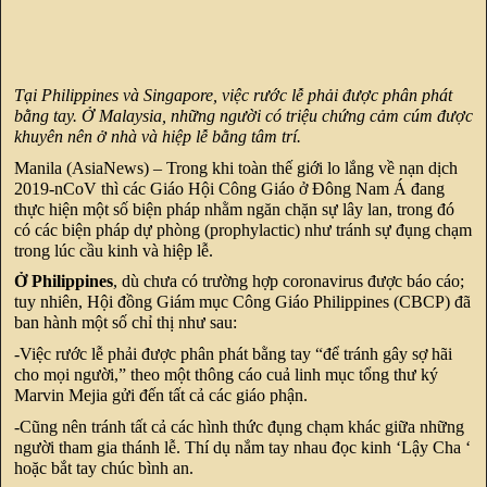
Tại Philippines và Singapore, việc rước lễ phải được phân phát
bằng tay. Ở Malaysia, những người có triệu chứng cảm cúm được
khuyên nên ở nhà và hiệp lễ bằng tâm trí.
Manila (AsiaNews) – Trong khi toàn thế giới lo lắng về nạn dịch
2019-nCoV thì các Giáo Hội Công Giáo ở Đông Nam Á đang
thực hiện một số biện pháp nhằm ngăn chặn sự lây lan, trong đó
có các biện pháp dự phòng (prophylactic) như tránh sự đụng chạm
trong lúc cầu kinh và hiệp lễ.
Ở Philippines
, dù chưa có trường hợp coronavirus được báo cáo;
tuy nhiên, Hội đồng Giám mục Công Giáo Philippines (CBCP) đã
ban hành một số chỉ thị như sau:
-Việc rước lễ phải được phân phát bằng tay “để tránh gây sợ hãi
cho mọi người,” theo một thông cáo cuả linh mục tổng thư ký
Marvin Mejia gửi đến tất cả các giáo phận.
-Cũng nên tránh tất cả các hình thức đụng chạm khác giữa những
người tham gia thánh lễ. Thí dụ nắm tay nhau đọc kinh ‘Lậy Cha ‘
hoặc bắt tay chúc bình an.