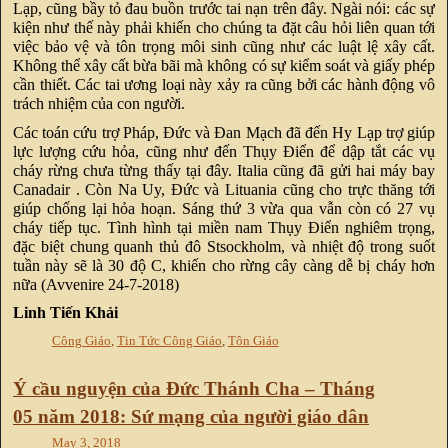
Lạp, cũng bầy tỏ đau buồn trước tai nạn trên đây. Ngài nói: các sự
kiện như thế này phải khiến cho chúng ta đặt câu hỏi liên quan tới
việc bảo vệ và tôn trọng môi sinh cũng như các luật lệ xây cất.
Không thể xây cất bừa bãi mà không có sự kiểm soát và giấy phép
cần thiết. Các tai ương loại này xảy ra cũng bởi các hành động vô
trách nhiệm của con người.
Các toán cứu trợ Pháp, Đức và Đan Mạch đã đến Hy Lạp trợ giúp
lực lượng cứu hỏa, cũng như đến Thụy Điển để dập tắt các vụ
cháy rừng chưa từng thấy tại đây. Italia cũng đã gửi hai máy bay
Canadair . Còn Na Uy, Đức và Lituania cũng cho trực thăng tới
giúp chống lại hỏa hoạn. Sáng thứ 3 vừa qua vẫn còn có 27 vụ
cháy tiếp tục. Tình hình tại miền nam Thụy Điển nghiêm trọng,
đặc biệt chung quanh thủ đô Stsockholm, và nhiệt độ trong suốt
tuần này sẽ là 30 độ C, khiến cho rừng cây càng dễ bị cháy hơn
nữa (Avvenire 24-7-2018)
Linh Tiến Khải
Công Giáo
,
Tin Tức Công Giáo
,
Tôn Giáo
Ý cầu nguyện của Đức Thánh Cha – Tháng
05 năm 2018: Sứ mạng của người giáo dân
May 3, 2018