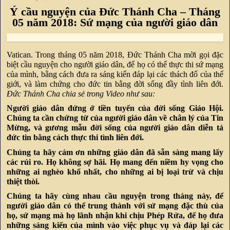
Ý cầu nguyện của Đức Thánh Cha – Tháng
05 năm 2018: Sứ mạng của người giáo dân
Vatican. Trong tháng 05 năm 2018, Đức Thánh Cha mời gọi đặc
biệt cầu nguyện cho người giáo dân, để họ có thể thực thi sứ mạng
của mình, bằng cách đưa ra sáng kiến đáp lại các thách đố của thế
giới, và làm chứng cho đức tin bằng đời sống đầy tình liên đới.
Đức Thánh Cha chia sẻ trong Video như sau:
Người giáo dân đứng ở tiền tuyến của đời sống Giáo Hội.
Chúng ta cần chứng từ của người giáo dân về chân lý của Tin
Mừng, và gương mẫu đời sống của người giáo dân diễn tả
đức tin bằng cách thực thi tình liên đới.
Chúng ta hãy cám ơn những giáo dân đã sẵn sàng mang lấy
các rủi ro. Họ không sợ hãi. Họ mang đến niềm hy vọng cho
những ai nghèo khổ nhất, cho những ai bị loại trừ và chịu
thiệt thòi.
Chúng ta hãy cùng nhau cầu nguyện trong tháng này, để
người giáo dân có thể trung thành với sứ mạng đặc thù của
họ, sứ mạng mà họ lãnh nhận khi chịu Phép Rửa, để họ đưa
những sáng kiến của mình vào việc phục vụ và đáp lại các