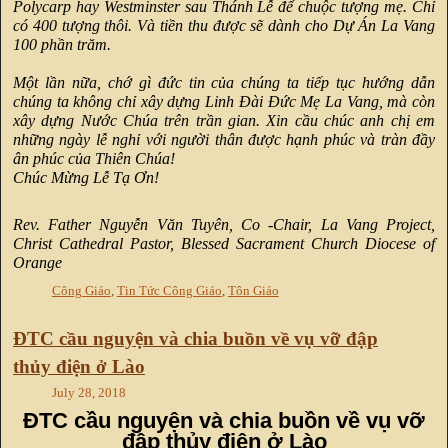
Polycarp hay Westminster sau Thánh Lễ để chuộc tượng mẹ. Chỉ
có 400 tượng thôi. Và tiền thu được sẽ dành cho Dự Án La Vang
100 phần trăm.
Một lần nữa, chớ gì đức tin của chúng ta tiếp tục hướng dẫn
chúng ta không chỉ xây dựng Linh Đài Đức Mẹ La Vang, mà còn
xây dựng Nước Chúa trên trần gian. Xin cầu chúc anh chị em
những ngày lễ nghỉ với người thân được hạnh phúc và tràn đầy
ân phúc của Thiên Chúa!
Chúc Mừng Lễ Tạ Ơn!
Rev. Father Nguyễn Văn Tuyên, Co -Chair, La Vang Project,
Christ Cathedral Pastor, Blessed Sacrament Church Diocese of
Orange
Công Giáo
,
Tin Tức Công Giáo
,
Tôn Giáo
ĐTC cầu nguyện và chia buồn về vụ vỡ đập
thủy điện ở Lào
July 28, 2018
ĐTC cầu nguyện và chia buồn về vụ vỡ
đập thủy điện ở Lào