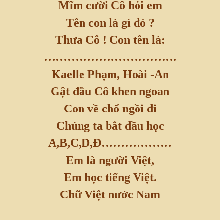
Mĩm cười Cô hỏi em
Tên con là gì đó ?
Thưa Cô ! Con tên là:
…………………………
….
Kaelle Phạm, Hoài -An
Gật đầu Cô khen ngoan
Con về chổ ngồi đi
Chúng ta bắt đầu học
A,B,C,D,Đ………………
Em là người Việt,
Em học tiếng Việt.
Chữ Việt nước Nam