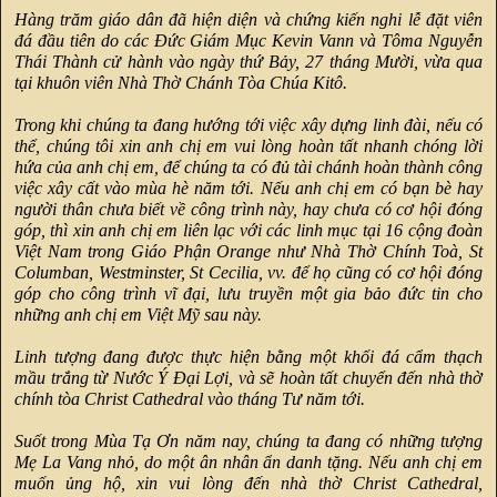
Hàng trăm giáo dân đã hiện diện và chứng kiến nghi lễ đặt viên
đá đầu tiên do các Đức Giám Mục Kevin Vann và Tôma Nguyễn
Thái Thành cử hành vào ngày thứ Bảy, 27 tháng Mười, vừa qua
tại khuôn viên Nhà Thờ Chánh Tòa Chúa Kitô.
Trong khi chúng ta đang hướng tới việc xây dựng linh đài, nếu có
thể, chúng tôi xin anh chị em vui lòng hoàn tất nhanh chóng lời
hứa của anh chị em, để chúng ta có đủ tài chánh hoàn thành công
việc xây cất vào mùa hè năm tới. Nếu anh chị em có bạn bè hay
người thân chưa biết về công trình này, hay chưa có cơ hội đóng
góp, thì xin anh chị em liên lạc với các linh mục tại 16 cộng đoàn
Việt Nam trong Giáo Phận Orange như Nhà Thờ Chính Toà, St
Columban, Westminster, St Cecilia, vv. để họ cũng có cơ hội đóng
góp cho công trình vĩ đại, lưu truyền một gia bảo đức tin cho
những anh chị em Việt Mỹ sau này.
Linh tượng đang được thực hiện bằng một khối đá cẩm thạch
mầu trắng từ Nước Ý Đại Lợi, và sẽ hoàn tất chuyển đến nhà thờ
chính tòa Christ Cathedral vào tháng Tư năm tới.
Suốt trong Mùa Tạ Ơn năm nay, chúng ta đang có những tượng
Mẹ La Vang nhỏ, do một ân nhân ẩn danh tặng. Nếu anh chị em
muốn ủng hộ, xin vui lòng đến nhà thờ Christ Cathedral,