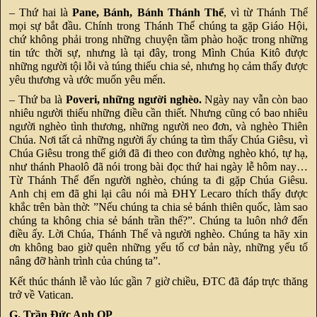
– Thứ hai là
Pane, Bánh, Bánh Thánh Thể
, vì từ Thánh Thể
mọi sự bắt đầu. Chính trong Thánh Thể chúng ta gặp Giáo Hội,
chứ không phải trong những chuyện tầm phào hoặc trong những
tin tức thời sự, nhưng là tại đây, trong Mình Chúa Kitô được
những người tội lỗi và túng thiếu chia sẻ, nhưng họ cảm thấy được
yêu thương và ước muốn yêu mến.
– Thứ ba là
Poveri, những người nghèo.
Ngày nay vẫn còn bao
nhiêu người thiếu những điều cần thiết. Nhưng cũng có bao nhiêu
người nghèo tình thương, những người neo đơn, và nghèo Thiên
Chúa. Nơi tất cả những người ấy chúng ta tìm thấy Chúa Giêsu, vì
Chúa Giêsu trong thế giới đã đi theo con đường nghèo khó, tự hạ,
như thánh Phaolô đã nói trong bài đọc thứ hai ngày lễ hôm nay…
Từ Thánh Thể đến người nghèo, chúng ta đi gặp Chúa Giêsu.
Anh chị em đã ghi lại câu nói mà ĐHY Lecaro thích thấy được
khắc trên bàn thờ: ”Nếu chúng ta chia sẻ bánh thiên quốc, làm sao
chúng ta không chia sẻ bánh trần thế?”. Chúng ta luôn nhớ đến
điều ấy. Lời Chúa, Thánh Thể và người nghèo. Chúng ta hãy xin
ơn không bao giờ quên những yếu tố cơ bản này, những yếu tố
nâng đỡ hành trình của chúng ta”.
Kết thúc thánh lễ vào lúc gần 7 giờ chiều, ĐTC đã đáp trực thăng
trở về Vatican.
G. Trần Đức Anh OP