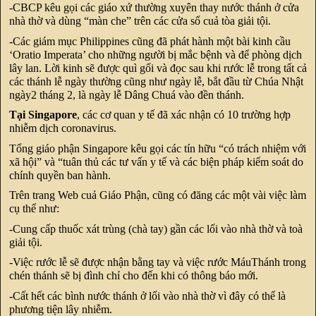
-CBCP kêu gọi các giáo xứ thường xuyên thay nước thánh ở cửa
nhà thờ và dùng “màn che” trên các cửa sổ cuả tòa giải tội.
-Các giám mục Philippines cũng đã phát hành một bài kinh cầu
‘Oratio Imperata’ cho những người bị mắc bệnh và để phòng dịch
lây lan. Lời kinh sẽ được quì gối và đọc sau khi rước lễ trong tất cả
các thánh lễ ngày thường cũng như ngày lễ, bắt đầu từ Chúa Nhật
ngày2 tháng 2, là ngày lễ Dâng Chuá vào đền thánh.
Tại Singapore
, các cơ quan y tế đã xác nhận có 10 trường hợp
nhiễm dịch coronavirus.
Tổng giáo phận Singapore kêu gọi các tín hữu “có trách nhiệm với
xã hội” và “tuân thủ các tư vấn y tế và các biện pháp kiểm soát do
chính quyền ban hành.
Trên trang Web cuả Giáo Phận, cũng có đăng các một vài việc làm
cụ thể như:
-Cung cấp thuốc xát trùng (chà tay) gần các lối vào nhà thờ và toà
giải tội.
-Việc rước lễ sẽ được nhận bằng tay và việc rước MáuThánh trong
chén thánh sẽ bị đình chỉ cho đến khi có thông báo mới.
-Cất hết các bình nước thánh ở lối vào nhà thờ vì đây có thể là
phương tiện lây nhiễm.