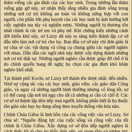
thăm viếng các gia đình của các học sinh. Trong những lần thăm
viếng gặp gỡ này, sơ nhận thấy rằng nhiều gia đình sống trong
những nơi cư trú không an toàn và không xứng hợp với con
người, còn phần lớn phụ huynh của các học sinh bị ảnh hưởng bởi
việc nghiện ma túy và nghiện rượu. Những người bị thương tổn
nhất chính là các trẻ em và phụ nữ. Khi chứng kiến những cảnh
đời khốn khó này, sơ Lizzy đã nảy ra sáng kiến thành lập cơ sở
đầu tiên làm nơi cư trú cho họ. Ban đầu cơ sở này chỉ đơn giản là
sự chia sẻ các vật dụng và công cụ chung giữa các người nghèo
với nhau. Dần dần các ngôi nhà này được xây dựng thành những
nơi cư trú thật sự. Những người nghèo cần được giúp đỡ chỗ ở là
do chính quyền bang đề nghị; họ chọn các gia đình khó khăn
nghèo khổ nhất.
Tại thành phố Kochi, sơ Lizzy trở thành tên được nhắc đến nhiều.
Nhờ sự cộng tác của các học sinh, giáo viên, các giáo dân Công
giáo, và ngay cả những người bình thường nhưng có lòng tốt, sơ
có thể cung cấp nơi trú ngụ cho tất cả những ai cần có chỗ ở. Các
cơ sở sơ thành lập đón tiếp mọi người, không phân biệt là họ thuộc
tôn giáo nào hay họ đang sống theo truyền thống văn hóa nào.
Chính Chúa Giêsu là linh hồn của các công việc của sơ Lizzy. Sơ
chia sẻ: “Nguồn động lực của cuộc sống và công việc của tôi
chính là Chúa Giêsu. Xây dựng cơ sở đón tiếp người nghèo là
cách thức tôi tỏ cho họ thấy tình yêu, sự quan tâm và tương trợ.