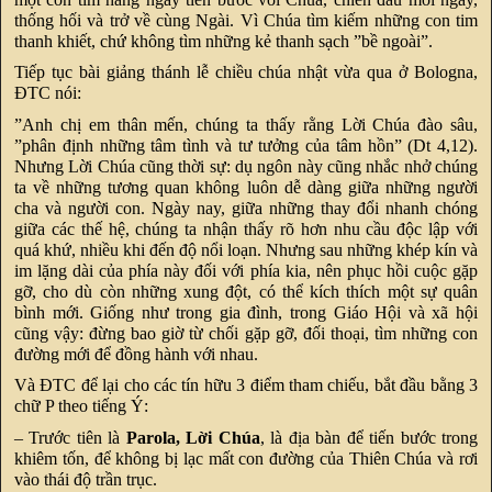
thống hối và trở về cùng Ngài. Vì Chúa tìm kiếm những con tim
thanh khiết, chứ không tìm những kẻ thanh sạch ”bề ngoài”.
Tiếp tục bài giảng thánh lễ chiều chúa nhật vừa qua ở Bologna,
ĐTC nói:
”Anh chị em thân mến, chúng ta thấy rằng Lời Chúa đào sâu,
”phân định những tâm tình và tư tưởng của tâm hồn” (Dt 4,12).
Nhưng Lời Chúa cũng thời sự: dụ ngôn này cũng nhắc nhở chúng
ta về những tương quan không luôn dễ dàng giữa những người
cha và người con. Ngày nay, giữa những thay đổi nhanh chóng
giữa các thế hệ, chúng ta nhận thấy rõ hơn nhu cầu độc lập với
quá khứ, nhiều khi đến độ nổi loạn. Nhưng sau những khép kín và
im lặng dài của phía này đối với phía kia, nên phục hồi cuộc gặp
gỡ, cho dù còn những xung đột, có thể kích thích một sự quân
bình mới. Giống như trong gia đình, trong Giáo Hội và xã hội
cũng vậy: đừng bao giờ từ chối gặp gỡ, đối thoại, tìm những con
đường mới để đồng hành với nhau.
Và ĐTC để lại cho các tín hữu 3 điểm tham chiếu, bắt đầu bằng 3
chữ P theo tiếng Ý:
– Trước tiên là
Parola, Lời Chúa
, là địa bàn để tiến bước trong
khiêm tốn, để không bị lạc mất con đường của Thiên Chúa và rơi
vào thái độ trần trục.