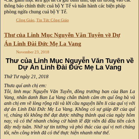
thông báo chính thức cuả bộ Y Tế và tuân hành các biện pháp
phòng ngừa chung cuả bộ Y Tế.
Công Giáo
,
Tin Tức Công Giáo
Thư của Linh Mục Nguyễn Văn Tuyên về Dự
Án Linh Đài Đức Mẹ La Vang
November 23, 2018
Thư của Linh Mục Nguyễn Văn Tuyên về
Dự Án Linh Đài Đức Mẹ La Vang
Thứ Tư ngày 21, 2018
Thưa quí anh chị em:
Tôi, linh mục Nguyễn Văn Tuyên, đồng trưởng ban của Ban La
Vang, nhân danh Ban La Vang chân thành cám ơn quí ông bà và
anh chị em về lòng rộng rãi và lời cầu nguyện liên lỉ của quí vị với
dự án Linh Đài Đức Mẹ La Vang. Không có sự giúp đỡ của quí
vị, chúng tôi không thể đạt được những thành quả của ngày hôm
nay, và có thể nhanh chóng cử hành lễ đặt viên đá đầu tiên cách
đây mấy tuần. Nhờ sự tin tưởng và phó thác của quí vị nơi chúng
tôi, nên công trình đã có thể thực hiện nhanh như thế.