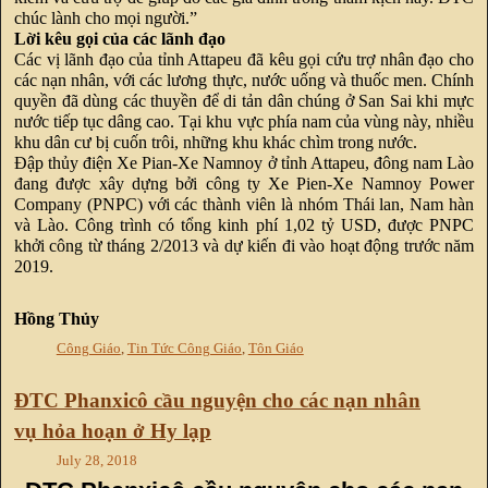
chúc lành cho mọi người.”
Lời kêu gọi của các lãnh đạo
Các vị lãnh đạo của tỉnh Attapeu đã kêu gọi cứu trợ nhân đạo cho
các nạn nhân, với các lương thực, nước uống và thuốc men. Chính
quyền đã dùng các thuyền để di tản dân chúng ở San Sai khi mực
nước tiếp tục dâng cao. Tại khu vực phía nam của vùng này, nhiều
khu dân cư bị cuốn trôi, những khu khác chìm trong nước.
Đập thủy điện Xe Pian-Xe Namnoy ở tỉnh Attapeu, đông nam Lào
đang được xây dựng bởi công ty Xe Pien-Xe Namnoy Power
Company (PNPC) với các thành viên là nhóm Thái lan, Nam hàn
và Lào. Công trình có tổng kinh phí 1,02 tỷ USD, được PNPC
khởi công từ tháng 2/2013 và dự kiến đi vào hoạt động trước năm
2019.
Hồng Thủy
Công Giáo
,
Tin Tức Công Giáo
,
Tôn Giáo
ĐTC Phanxicô cầu nguyện cho các nạn nhân
vụ hỏa hoạn ở Hy lạp
July 28, 2018