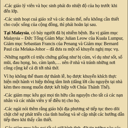
-Các giáo lý viên và học sinh phải đo nhiệt độ của họ trước khi
đến lớp.
-Các sinh hoạt cuả giáo xứ và các đoàn thể, nếu không cần thiết
cho cuộc sống của cộng đồng, thì phải hoãn lại sau.
Tại Malaysia
, có bảy người đã bị nhiễm bệnh. Ba vị giám mục
Malaysia – Đức Tổng Giám Mục Julian Leow của Kuala Lumpur,
Giám mục Sebastian Francis của Penang và Giám mục Bernard
Paul của Melaka-Johor – đã đưa ra một số khuyến nghị mục vụ.
-Những người có triệu chứng giống như bị cúm, ví dụ như sốt, sổ
mũi, đau họng, ho, cảm lạnh,… nên ở nhà và tránh những nơi
công cộng kể cả đi tới nhà thờ.
Vì họ không thể tham dự thánh lễ, họ được khuyến khích thực
hiện một hành vi hiệp thông tâm linh (dâng lời cầu nguyện tại nhà
kèm theo mong muốn được kết hiệp với Chúa Thánh Thể).
-Các giám mục kêu gọi mọi tín hữu cầu nguyện cho tất cả các nạn
nhân và các nhân viên y tế điều trị cho họ.
-Các ngài nói thêm rằng giáo hội địa phương sẽ tiếp tục theo dõi
chặt chẽ sự phát triển của tình huống và sẽ cập nhật các hướng dẫn
tiếp theo khi thấy cần thiết.
-Các giám mục kêu gọi tất cả giữ bình tĩnh, đặt tin tưởng vào các