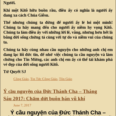
Người.
Khi một Kitô hữu buồn rầu, điều ấy có nghĩa là người ấy
đang xa cách Chúa Giêsu.
Thế nhưng chúng ta đừng để người ấy lẻ loi một mình!
Chúng ta hãy mang đến cho người ấy niềm hy vọng Kitô.
Chúng ta làm điều ấy với những lời lẽ, vâng, nhưng hơn hết là
bằng đời sống chứng tá cùng với tự do và niềm vui của chúng
ta.
Chúng ta hãy cùng nhau cầu nguyện cho những anh chị em
đang lạc lối đức tin, để nhờ việc chúng ta cầu nguyện và làm
chứng cho Tin Mừng, các anh chị em ấy có thể tái khám phá
vẻ đẹp của đời sống người Kitô.
Tứ Quyết SJ
Công Giáo
,
Tin Tức Công Giáo
,
Tôn Giáo
Ý cầu nguyện của Đức Thánh Cha – Tháng
Sáu 2017: Chấm dứt buôn bán vũ khí
June 7, 2017
Ý cầu nguyện của Đức Thánh Cha –