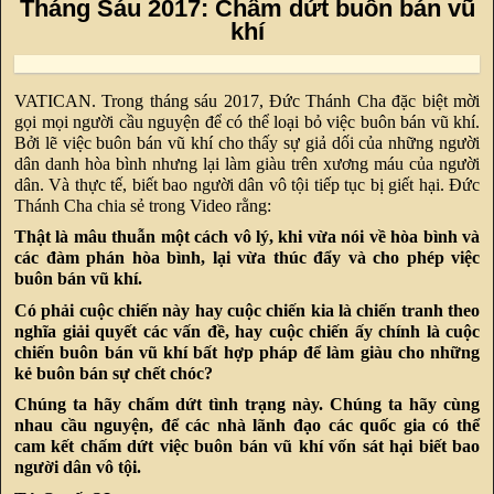
Tháng Sáu 2017: Chấm dứt buôn bán vũ
khí
VATICAN. Trong tháng sáu 2017, Đức Thánh Cha đặc biệt mời
gọi mọi người cầu nguyện để có thể loại bỏ việc buôn bán vũ khí.
Bởi lẽ việc buôn bán vũ khí cho thấy sự giả dối của những người
dân danh hòa bình nhưng lại làm giàu trên xương máu của người
dân. Và thực tế, biết bao người dân vô tội tiếp tục bị giết hại. Đức
Thánh Cha chia sẻ trong Video rằng:
Thật là mâu thuẫn một cách vô lý, khi vừa nói về hòa bình và
các đàm phán hòa bình, lại vừa thúc đẩy và cho phép việc
buôn bán vũ khí.
Có phải cuộc chiến này hay cuộc chiến kia là chiến tranh theo
nghĩa giải quyết các vấn đề, hay cuộc chiến ấy chính là cuộc
chiến buôn bán vũ khí bất hợp pháp để làm giàu cho những
kẻ buôn bán sự chết chóc?
Chúng ta hãy chấm dứt tình trạng này. Chúng ta hãy cùng
nhau cầu nguyện, để các nhà lãnh đạo các quốc gia có thể
cam kết chấm dứt việc buôn bán vũ khí vốn sát hại biết bao
người dân vô tội.