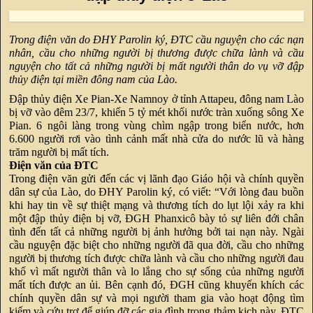
Trong điện văn do ĐHY Parolin ký, ĐTC cầu nguyện cho các nạn
nhân, cầu cho những người bị thương được chữa lành và cầu
nguyện cho tất cả những người bị mất người thân do vụ vỡ đập
thủy điện tại miền đông nam của Lào.
Đập thủy điện Xe Pian-Xe Namnoy ở tỉnh Attapeu, đông nam Lào
bị vỡ vào đêm 23/7, khiến 5 tỷ mét khối nước tràn xuống sông Xe
Pian. 6 ngôi làng trong vùng chìm ngập trong biển nước, hơn
6.600 người rơi vào tình cảnh mất nhà cửa do nước lũ và hàng
trăm người bị mất tích.
Điện văn của ĐTC
Trong điện văn gửi đến các vị lãnh đạo Giáo hội và chính quyền
dân sự của Lào, do ĐHY Parolin ký, có viết: “Với lòng đau buồn
khi hay tin về sự thiệt mạng và thương tích do lụt lội xảy ra khi
một đập thủy điện bị vỡ, ĐGH Phanxicô bày tỏ sự liên đới chân
tình đến tất cả những người bị ảnh hưởng bởi tai nạn này. Ngài
cầu nguyện đặc biệt cho những người đã qua đời, cầu cho những
người bị thương tích được chữa lành và cầu cho những người đau
khổ vì mất người thân và lo lắng cho sự sống của những người
mất tích được an ủi. Bên cạnh đó, ĐGH cũng khuyến khích các
chính quyền dân sự và mọi người tham gia vào hoạt động tìm
kiếm và cứu trợ để giúp đỡ các gia đình trong thảm kịch này. ĐTC