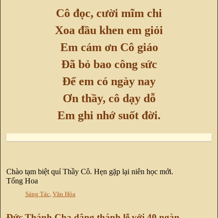
Cô đọc, cười mĩm chi
Xoa đầu khen em giỏi
Em cám ơn Cô giáo
Đã bỏ bao công sức
Để em có ngày nay
Ơn thầy, cô dạy dỗ
Em ghi nhớ suốt đời.
Chào tạm biệt quí Thầy Cô. Hẹn gặp lại niên học mới.
Tống Hoa
Sáng Tác
,
Văn Hóa
Đức Thánh Cha dâng thánh lễ với 40 ngàn