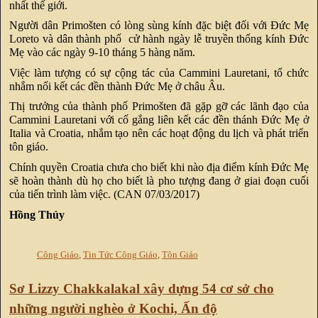
nhất thế giới.
Người dân Primošten có lòng sùng kính đặc biệt đối với Đức Mẹ
Loreto và dân thành phố cử hành ngày lễ truyền thống kính Đức
Mẹ vào các ngày 9-10 tháng 5 hàng năm.
Việc làm tượng có sự cộng tác của Cammini Lauretani, tổ chức
nhắm nối kết các đền thành Đức Mẹ ở châu Âu.
Thị trưởng của thành phố Primošten đã gặp gỡ các lãnh đạo của
Cammini Lauretani với cố gắng liên kết các đền thánh Đức Mẹ ở
Italia và Croatia, nhắm tạo nên các hoạt động du lịch và phát triển
tôn giáo.
Chính quyền Croatia chưa cho biết khi nào địa điểm kính Đức Mẹ
sẽ hoàn thành dù họ cho biết là pho tượng đang ở giai đoạn cuối
của tiến trình làm việc. (CAN 07/03/2017)
Hồng Thủy
Công Giáo
,
Tin Tức Công Giáo
,
Tôn Giáo
Sơ Lizzy Chakkalakal xây dựng 54 cơ sở cho
những người nghèo ở Kochi, Ấn độ