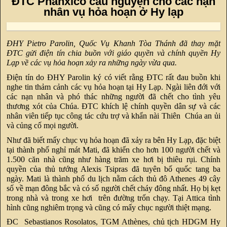
ĐTC Phanxicô cầu nguyện cho các nạn
nhân vụ hỏa hoạn ở Hy lạp
ĐHY Pietro Parolin, Quốc Vụ Khanh Tòa Thánh đã thay mặt
ĐTC gửi điện tín chia buồn với giáo quyền và chính quyền Hy
Lạp về các vụ hỏa hoạn xảy ra những ngày vừa qua.
Điện tín do ĐHY Parolin ký có viết rằng ĐTC rất đau buồn khi
nghe tin thảm cảnh các vụ hỏa hoạn tại Hy Lạp. Ngài liên đới với
các nạn nhân và phó thác những người đã chết cho tình yêu
thương xót của Chúa. ĐTC khích lệ chính quyền dân sự và các
nhân viên tiếp tục công tác cứu trợ và khẩn nài Thiên Chúa an ủi
và củng cố mọi người.
Như đã biết mấy chục vụ hỏa hoạn đã xảy ra bên Hy Lạp, đặc biệt
tại thành phố nghỉ mát Mati, đã khiến cho hơn 100 người chết và
1.500 căn nhà cũng như hàng trăm xe hơi bị thiêu rụi. Chính
quyền của thủ tướng Alexis Tsipras đã tuyên bố quốc tang ba
ngày. Mati là thành phố du lịch nằm cách thủ đô Athenes 49 cây
số về mạn đông bắc và có số người chết cháy đông nhất. Họ bị kẹt
trong nhà và trong xe hơi trên đường trốn chạy. Tại Attica tình
hình cũng nghiêm trọng và cũng có mấy chục người thiệt mạng.
ĐC Sebastianos Rosolatos, TGM Athènes, chủ tịch HDGM Hy