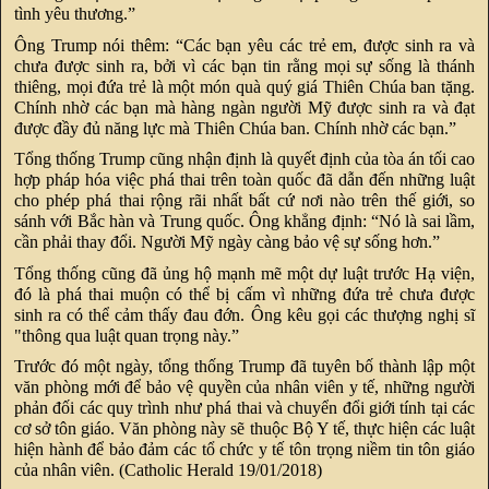
tình yêu thương.”
Ông Trump nói thêm: “Các bạn yêu các trẻ em, được sinh ra và
chưa được sinh ra, bởi vì các bạn tin rằng mọi sự sống là thánh
thiêng, mọi đứa trẻ là một món quà quý giá Thiên Chúa ban tặng.
Chính nhờ các bạn mà hàng ngàn người Mỹ được sinh ra và đạt
được đầy đủ năng lực mà Thiên Chúa ban. Chính nhờ các bạn.”
Tổng thống Trump cũng nhận định là quyết định của tòa án tối cao
hợp pháp hóa việc phá thai trên toàn quốc đã dẫn đến những luật
cho phép phá thai rộng rãi nhất bất cứ nơi nào trên thế giới, so
sánh với Bắc hàn và Trung quốc. Ông khẳng định: “Nó là sai lầm,
cần phải thay đổi. Người Mỹ ngày càng bảo vệ sự sống hơn.”
Tổng thống cũng đã ủng hộ mạnh mẽ một dự luật trước Hạ viện,
đó là phá thai muộn có thể bị cấm vì những đứa trẻ chưa được
sinh ra có thể cảm thấy đau đớn. Ông kêu gọi các thượng nghị sĩ
"thông qua luật quan trọng này.”
Trước đó một ngày, tổng thống Trump đã tuyên bố thành lập một
văn phòng mới để bảo vệ quyền của nhân viên y tế, những người
phản đối các quy trình như phá thai và chuyển đổi giới tính tại các
cơ sở tôn giáo. Văn phòng này sẽ thuộc Bộ Y tế, thực hiện các luật
hiện hành để bảo đảm các tổ chức y tế tôn trọng niềm tin tôn giáo
của nhân viên. (Catholic Herald 19/01/2018)