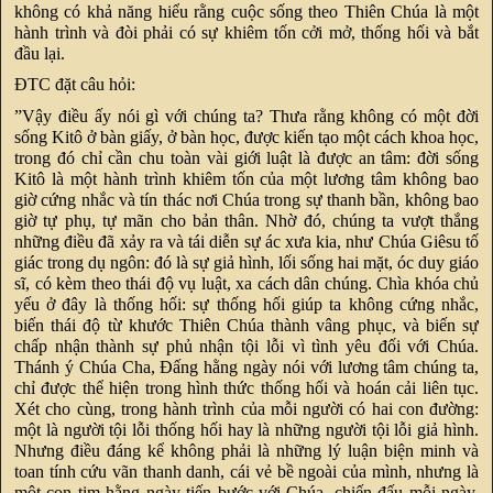
không có khả năng hiểu rằng cuộc sống theo Thiên Chúa là một
hành trình và đòi phải có sự khiêm tốn cởi mở, thống hối và bắt
đầu lại.
ĐTC đặt câu hỏi:
”Vậy điều ấy nói gì với chúng ta? Thưa rằng không có một đời
sống Kitô ở bàn giấy, ở bàn học, được kiến tạo một cách khoa học,
trong đó chỉ cần chu toàn vài giới luật là được an tâm: đời sống
Kitô là một hành trình khiêm tốn của một lương tâm không bao
giờ cứng nhắc và tín thác nơi Chúa trong sự thanh bần, không bao
giờ tự phụ, tự mãn cho bản thân. Nhờ đó, chúng ta vượt thắng
những điều đã xảy ra và tái diễn sự ác xưa kia, như Chúa Giêsu tố
giác trong dụ ngôn: đó là sự giả hình, lối sống hai mặt, óc duy giáo
sĩ, có kèm theo thái độ vụ luật, xa cách dân chúng. Chìa khóa chủ
yếu ở đây là thống hối: sự thống hối giúp ta không cứng nhắc,
biến thái độ từ khước Thiên Chúa thành vâng phục, và biến sự
chấp nhận thành sự phủ nhận tội lỗi vì tình yêu đối với Chúa.
Thánh ý Chúa Cha, Đấng hằng ngày nói với lương tâm chúng ta,
chỉ được thể hiện trong hình thức thống hối và hoán cải liên tục.
Xét cho cùng, trong hành trình của mỗi người có hai con đường:
một là người tội lỗi thống hối hay là những người tội lỗi giả hình.
Nhưng điều đáng kể không phải là những lý luận biện minh và
toan tính cứu vãn thanh danh, cái vẻ bề ngoài của mình, nhưng là
một con tim hằng ngày tiến bước với Chúa, chiến đấu mỗi ngày,