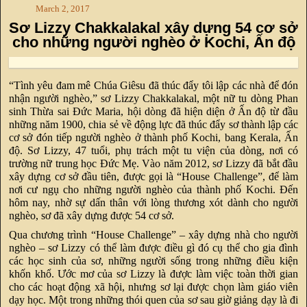
March 2, 2017
Sơ Lizzy Chakkalakal xây dựng 54 cơ sở
cho những người nghèo ở Kochi, Ấn độ
“Tình yêu đam mê Chúa Giêsu đã thúc đẩy tôi lập các nhà để đón
nhận người nghèo,” sơ Lizzy Chakkalakal, một nữ tu dòng Phan
sinh Thừa sai Đức Maria, hội dòng đã hiện diện ở Ấn độ từ đầu
những năm 1900, chia sẻ về động lực đã thúc đẩy sơ thành lập các
cơ sở đón tiếp người nghèo ở thành phố Kochi, bang Kerala, Ấn
độ. Sơ Lizzy, 47 tuổi, phụ trách một tu viện của dòng, nơi có
trường nữ trung học Đức Mẹ. Vào năm 2012, sơ Lizzy đã bắt đầu
xây dựng cơ sở đầu tiên, được gọi là “House Challenge”, để làm
nơi cư ngụ cho những người nghèo của thành phố Kochi. Đến
hôm nay, nhờ sự dấn thân với lòng thương xót dành cho người
nghèo, sơ đã xây dựng được 54 cơ sở.
Qua chương trình “House Challenge” – xây dựng nhà cho người
nghèo – sơ Lizzy có thể làm được điều gì đó cụ thể cho gia đình
các học sinh của sơ, những người sống trong những điều kiện
khốn khổ. Ước mơ của sơ Lizzy là được làm việc toàn thời gian
cho các hoạt động xã hội, nhưng sơ lại được chọn làm giáo viên
dạy học. Một trong những thói quen của sơ sau giờ giảng dạy là đi