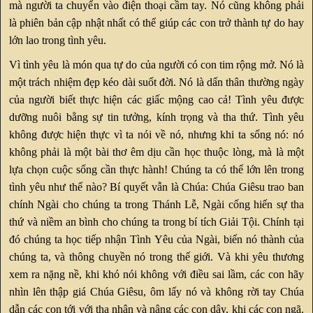
mà người ta chuyển vào điện thoại cầm tay. Nó cũng không phải
là phiên bản cập nhật nhất có thể giúp các con trở thành tự do hay
lớn lao trong tình yêu.
Vì tình yêu là món qua tự do của người có con tim rộng mở. Nó là
một trách nhiệm đẹp kéo dài suốt đời. Nó là dấn thân thường ngày
của người biết thực hiện các giấc mộng cao cả! Tình yêu được
dưỡng nuôi bằng sự tin tưởng, kính trọng và tha thứ. Tình yêu
không được hiện thực vì ta nói về nó, nhưng khi ta sống nó: nó
không phải là một bài thơ êm dịu cần học thuộc lòng, mà là một
lựa chọn cuộc sống cần thực hành! Chúng ta có thể lớn lên trong
tình yêu như thế nào? Bí quyết vẫn là Chúa: Chúa Giêsu trao ban
chính Ngài cho chúng ta trong Thánh Lễ, Ngài cống hiến sự tha
thứ và niềm an bình cho chúng ta trong bí tích Giải Tội. Chính tại
đó chúng ta học tiếp nhận Tình Yêu của Ngài, biến nó thành của
chúng ta, và thông chuyền nó trong thế giới. Và khi yêu thương
xem ra nặng nề, khi khó nói không với điều sai lầm, các con hãy
nhìn lên thập giá Chúa Giêsu, ôm lấy nó và không rời tay Chúa
dẫn các con tới với tha nhân và nâng các con dậy, khi các con ngã.