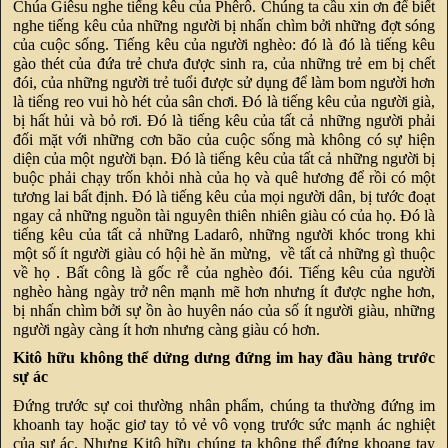
Chúa Giêsu nghe tiếng kêu của Phêrô. Chúng ta cầu xin ơn để biết
nghe tiếng kêu của những người bị nhấn chìm bởi những đợt sóng
của cuộc sống. Tiếng kêu của người nghèo: đó là đó là tiếng kêu
gào thét của đứa trẻ chưa được sinh ra, của những trẻ em bị chết
đói, của những người trẻ tuổi được sử dụng để làm bom người hơn
là tiếng reo vui hò hét của sân chơi. Đó là tiếng kêu của người già,
bị hất hủi và bỏ rơi. Đó là tiếng kêu của tất cả những người phải
đối mặt với những cơn bão của cuộc sống mà không có sự hiện
diện của một người bạn. Đó là tiếng kêu của tất cả những người bị
buộc phải chạy trốn khỏi nhà của họ và quê hương để rồi có một
tương lai bất định. Đó là tiếng kêu của mọi người dân, bị tước đoạt
ngay cả những nguồn tài nguyên thiên nhiên giàu có của họ. Đó là
tiếng kêu của tất cả những Ladarô, những người khóc trong khi
một số ít người giàu có hội hè ăn mừng, về tất cả những gì thuộc
về họ . Bất công là gốc rễ của nghèo đói. Tiếng kêu của người
nghèo hàng ngày trở nên mạnh mẽ hơn nhưng ít được nghe hơn,
bị nhấn chìm bởi sự ồn ào huyên náo của số ít người giàu, những
người ngày càng ít hơn nhưng càng giàu có hơn.
Kitô hữu không thể dửng dưng đứng im hay đầu hàng trước
sự ác
Đứng trước sự coi thường nhân phẩm, chúng ta thường đứng im
khoanh tay hoặc giơ tay tỏ vẻ vô vọng trước sức mạnh ác nghiệt
của sự ác. Nhưng Kitô hữu chúng ta không thể đứng khoang tay