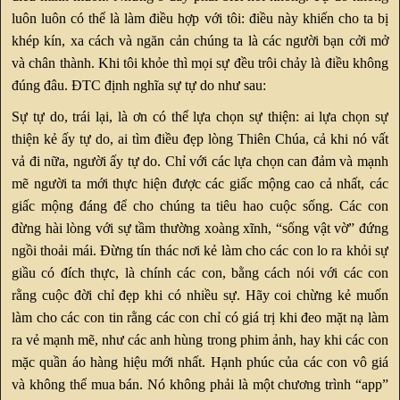
luôn luôn có thể là làm điều hợp với tôi: điều này khiến cho ta bị
khép kín, xa cách và ngăn cản chúng ta là các người bạn cởi mở
và chân thành. Khi tôi khỏe thì mọi sự đều trôi chảy là điều không
đúng đâu. ĐTC định nghĩa sự tự do như sau:
Sự tự do, trái lại, là ơn có thể lựa chọn sự thiện: ai lựa chọn sự
thiện kẻ ấy tự do, ai tìm điều đẹp lòng Thiên Chúa, cả khi nó vất
vả đi nữa, người ấy tự do. Chỉ với các lựa chọn can đảm và mạnh
mẽ người ta mới thực hiện được các giấc mộng cao cả nhất, các
giấc mộng đáng để cho chúng ta tiêu hao cuộc sống. Các con
đừng hài lòng với sự tầm thường xoàng xĩnh, “sống vật vờ” đứng
ngồi thoải mái. Đừng tín thác nơi kẻ làm cho các con lo ra khỏi sự
giầu có đích thực, là chính các con, bằng cách nói với các con
rằng cuộc đời chỉ đẹp khi có nhiều sự. Hãy coi chừng kẻ muốn
làm cho các con tin rằng các con chỉ có giá trị khi đeo mặt nạ làm
ra vẻ mạnh mẽ, như các anh hùng trong phim ảnh, hay khi các con
mặc quần áo hàng hiệu mới nhất. Hạnh phúc của các con vô giá
và không thể mua bán. Nó không phải là một chương trình “app”