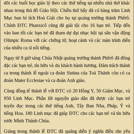
dõi các buổi học giáo lý theo các thứ tiếng tại nhiều nhà thờ khác
nhau trong thủ đô Giáo Hội. Chiều thứ bẩy đã có hàng trăm Linh
Mục ban bí tích Hoà Giải cho họ tại quảng trường thánh Phêrô.
Chính ĐTC Phanxicô cũng đã giải tội cho 16 bạn trẻ. Tiếp đến
vào ban tối các bạn trẻ đã tham dự đại nhạc hội tại sân vận động
Olimpic Roma với các chứng từ, hoạt cảnh và các màn trình diễn
của nhiều ca sĩ nổi tiếng.
Ngay từ 8 giờ sáng Chúa Nhật quảng trường thánh Phêrô đã đông
đặc các bạn trẻ, tín hữu và du khách hành hương. Đảm trách thánh
ca trong thánh lễ ngoài ca đoàn Sistina của Toà Thánh còn có ca
đoàn Mater Ecclesiae và ca đoàn Anh giáo.
Cùng đồng tế thánh lễ với ĐTC có 20 Hồng Y, 50 Giám Mục, và
950 Linh Mục. Phần lời nguyện giáo dân đã được các bạn trẻ
tuyên đọc trong các thứ tiếng Anh, Tây Ban Nha, Pháp, Ý và
tiếng Hoa. 180 Linh mục đã giúp ĐTC cho các bạn trẻ và tín hữu
rước Mình Thánh Chúa.
Giảng trong thánh lễ ĐTC đã quảng diễn ý nghĩa điều răn yêu