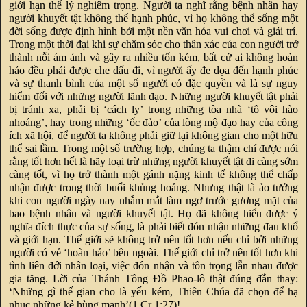
giới hạn thể lý nghiêm trọng. Người ta nghĩ rằng bệnh nhân hay
người khuyết tật không thể hạnh phúc, vì họ không thể sống một
đời sống được định hình bởi một nền văn hóa vui chơi và giải trí.
Trong một thời đại khi sự chăm sóc cho thân xác của con người trở
thành nỗi ám ảnh và gây ra nhiều tốn kém, bất cứ ai không hoàn
hảo đều phải được che dấu đi, vì người ấy đe dọa đến hạnh phúc
và sự thanh bình của một số người có đặc quyền và là sự nguy
hiểm đối với những người lãnh đạo. Những người khuyết tật phải
bị tránh xa, phải bị ‘cách ly’ trong những tòa nhà ‘tô vôi hào
nhoáng’, hay trong những ‘ốc đảo’ của lòng mộ đạo hay của công
ích xã hội, để người ta không phải giữ lại không gian cho một hữu
thể sai lầm. Trong một số trường hợp, chúng ta thậm chí được nói
rằng tốt hơn hết là hãy loại trừ những người khuyết tật đi càng sớm
càng tốt, vì họ trở thành một gánh nặng kinh tế không thể chấp
nhận được trong thời buổi khủng hoảng. Nhưng thật là ảo tưởng
khi con người ngày nay nhắm mắt làm ngơ trước gương mặt của
bao bệnh nhân và người khuyết tật. Họ đã không hiểu được ý
nghĩa đích thực của sự sống, là phải biết đón nhận những đau khổ
và giới hạn. Thế giới sẽ không trở nên tốt hơn nếu chỉ bởi những
người có vẻ ‘hoàn hảo’ bên ngoài. Thế giới chỉ trở nên tốt hơn khi
tình liên đới nhân loại, việc đón nhận và tôn trọng lẫn nhau được
gia tăng. Lời của Thánh Tông Đồ Phao-lô thật đúng đắn thay:
‘Những gì thế gian cho là yếu kém, Thiên Chúa đã chọn để hạ
nhục những kẻ hùng mạnh’(1 Cr 1:27)!