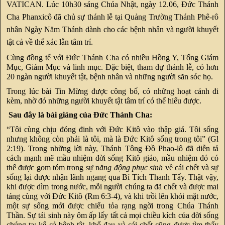
VATICAN. Lúc 10h30 sáng Chúa Nhật, ngày 12.06, Đức Thánh
Cha Phanxicô đã chủ sự thánh lễ tại Quảng Trường Thánh Phê-rô
nhân Ngày Năm Thánh dành cho các bệnh nhân và người khuyết
tật cả về thể xác lẫn tâm trí.
Cùng đồng tế với Đức Thánh Cha có nhiều Hồng Y, Tổng Giám
Mục, Giám Mục và linh mục. Đặc biệt, tham dự thánh lễ, có hơn
20 ngàn người khuyết tật, bệnh nhân và những người săn sóc họ.
Trong lúc bài Tin Mừng được công bố, có những hoạt cảnh đi
kèm, nhờ đó những người khuyết tật tâm trí có thể hiểu được.
Sau đây là bài giảng của Đức Thánh Cha:
“Tôi cùng chịu đóng đinh với Đức Kitô vào thập giá. Tôi sống
nhưng không còn phải là tôi, mà là Đức Kitô sống trong tôi” (Gl
2:19). Trong những lời này, Thánh Tông Đồ Phao-lô đã diễn tả
cách mạnh mẽ mầu nhiệm đời sống Kitô giáo, mầu nhiệm đó có
thể được gom tóm trong sự n
ăng động phục sinh
về cái chết và sự
sống lại được nhận lãnh ngang qua Bí Tích Thanh Tẩy. Thật vậy,
khi được dìm trong nước, mỗi người chúng ta đã chết và được mai
táng cùng với Đức Kitô (Rm 6:3-4), và khi trồi lên khỏi mặt nước,
một sự sống mới được chiếu tỏa rạng ngời trong Chúa Thánh
Thần. Sự tái sinh này ôm ấp lấy tất cả mọi chiều kích của đời sống
chúng ta: kể cả bệnh tật, khổ đau và cái chết cũng được tìm thấy