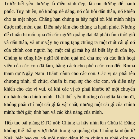
Trước hết yêu thương là điều xinh đẹp, là con đường để hạnh
phúc. Tuy nhiên, nó không dễ dàng, nó đòi hỏi dấn thân, nó khiến
cho ta mệt nhọc. Chẳng hạn chúng ta hãy nghĩ tới khi mình nhận
được một món qua. Điều này làm cho chúng ta hạnh phúc. Nhưng
để chuẩn bị món qua đó các người quảng đại đã phải dành thời giờ
và dấn thân, và như vậy họ cũng tặng chúng ta một chút cái gì đó
của chính con người họ, một cái gì mà họ đã biết lấy đi của họ.
Chúng ta cũng hãy nghĩ tới món quà mà cha mẹ và các linh hoạt
viên của các con đã làm, bằng cách cho phép các con đến Roma
tham dự Ngày Năm Thánh dành cho các con. Các vị đã phải lên
chương trình, tổ chức, chuẩn bị mọi sự cho các con, và điều này
khiến cho các vi vui, cả khi các vị có phải khước từ một chuyến
du hành cho chính mình. Thật thế, yêu thương có nghĩa là cho đi,
không phải chỉ một cái gì là vật chất, nhưng một cái gì của chính
mình: thời giờ, tình bạn và các khả năng của mình.
Tiếp tục bài giảng ĐTC nói: Chúng ta hãy nhìn lên Chúa là Đấng
không thể thắng vượt được trong sự quảng đại. Chúng ta nhận từ
Ngài biết bao ơn, và mỗi ngày đáng lý ra chúng ta phải cám ơn