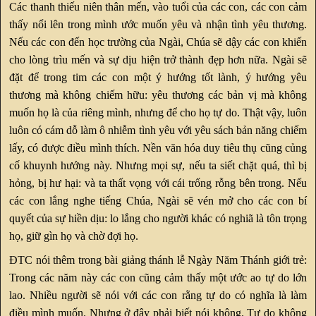
Các thanh thiếu niên thân mến, vào tuổi của các con, các con cảm
thấy nổi lên trong mình ước muốn yêu và nhận tình yêu thương.
Nếu các con đến học trường của Ngài, Chúa sẽ dậy các con khiến
cho lòng trìu mến và sự dịu hiện trở thành đẹp hơn nữa. Ngài sẽ
đặt để trong tim các con một ý hướng tốt lành, ý hướng yêu
thương mà không chiếm hữu: yêu thương các bản vị mà không
muốn họ là của riêng mình, nhưng để cho họ tự do. Thật vậy, luôn
luôn có cám dỗ làm ô nhiễm tình yêu với yêu sách bản năng chiếm
lấy, có được điều mình thích. Nền văn hóa duy tiêu thụ cũng củng
cố khuynh hướng này. Nhưng mọi sự, nếu ta siết chặt quá, thì bị
hỏng, bị hư hại: và ta thất vọng với cái trống rỗng bên trong. Nếu
các con lắng nghe tiếng Chúa, Ngài sẽ vén mở cho các con bí
quyết của sự hiền dịu: lo lắng cho người khác có nghiã là tôn trọng
họ, giữ gìn họ và chờ đợi họ.
ĐTC nói thêm trong bài giảng thánh lễ Ngày Năm Thánh giới trẻ:
Trong các năm này các con cũng cảm thấy một ước ao tự do lớn
lao. Nhiều người sẽ nói với các con rằng tự do có nghĩa là làm
điều mình muốn. Nhưng ở đây phải biết nói không. Tự do không