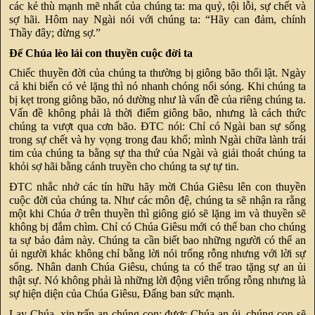
các kẻ thù mạnh mẽ nhất của chúng ta: ma quỷ, tội lỗi, sự chết và
sợ hãi. Hôm nay Ngài nói với chúng ta: “Hãy can đảm, chính
Thầy đây; đừng sợ.”
Để Chúa lèo lái con thuyền cuộc đời ta
Chiếc thuyền đời của chúng ta thường bị giông bão thổi lật. Ngày
cả khi biển có vẻ lặng thì nó nhanh chóng nổi sóng. Khi chúng ta
bị kẹt trong giông bão, nó dường như là vấn đề của riêng chúng ta.
Vấn đề không phải là thời điểm giông bão, nhưng là cách thức
chúng ta vượt qua cơn bão. ĐTC nói: Chỉ có Ngài ban sự sống
trong sự chết và hy vọng trong đau khổ; mình Ngài chữa lành trái
tim của chúng ta bằng sự tha thứ của Ngài và giải thoát chúng ta
khỏi sợ hãi bằng cánh truyền cho chúng ta sự tự tin.
ĐTC nhắc nhở các tín hữu hãy mời Chúa Giêsu lên con thuyền
cuộc đời của chúng ta. Như các môn đệ, chúng ta sẽ nhận ra rằng
một khi Chúa ở trên thuyền thì giông gió sẽ lặng im và thuyền sẽ
không bị đắm chìm. Chỉ có Chúa Giêsu mới có thể ban cho chúng
ta sự bảo đảm này. Chúng ta cần biết bao những người có thể an
ủi người khác không chỉ bằng lời nói trống rỗng nhưng với lời sự
sống. Nhân danh Chúa Giêsu, chúng ta có thể trao tặng sự an ủi
thật sự. Nó không phải là những lời động viên trống rỗng nhưng là
sự hiện diện của Chúa Giêsu, Đấng ban sức mạnh.
Lạy Chúa, xin trấn an chúng con: được Chúa an ủi, chúng con sẽ