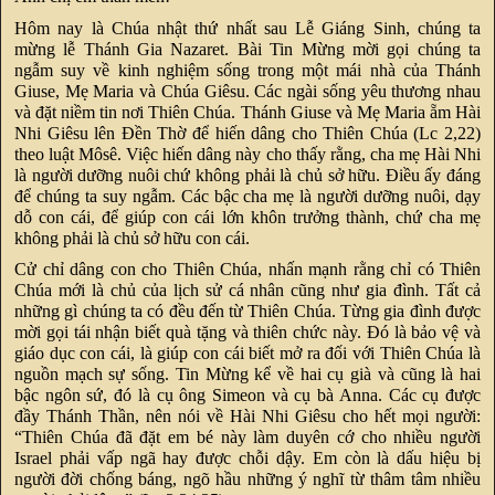
Hôm nay là Chúa nhật thứ nhất sau Lễ Giáng Sinh, chúng ta
mừng lễ Thánh Gia Nazaret. Bài Tin Mừng mời gọi chúng ta
ngẫm suy về kinh nghiệm sống trong một mái nhà của Thánh
Giuse, Mẹ Maria và Chúa Giêsu. Các ngài sống yêu thương nhau
và đặt niềm tin nơi Thiên Chúa. Thánh Giuse và Mẹ Maria ẵm Hài
Nhi Giêsu lên Đền Thờ để hiến dâng cho Thiên Chúa (Lc 2,22)
theo luật Môsê. Việc hiến dâng này cho thấy rằng, cha mẹ Hài Nhi
là người dưỡng nuôi chứ không phải là chủ sở hữu. Điều ấy đáng
để chúng ta suy ngẫm. Các bậc cha mẹ là người dưỡng nuôi, dạy
dỗ con cái, để giúp con cái lớn khôn trưởng thành, chứ cha mẹ
không phải là chủ sở hữu con cái.
Cử chỉ dâng con cho Thiên Chúa, nhấn mạnh rằng chỉ có Thiên
Chúa mới là chủ của lịch sử cá nhân cũng như gia đình. Tất cả
những gì chúng ta có đều đến từ Thiên Chúa. Từng gia đình được
mời gọi tái nhận biết quà tặng và thiên chức này. Đó là bảo vệ và
giáo dục con cái, là giúp con cái biết mở ra đối với Thiên Chúa là
nguồn mạch sự sống. Tin Mừng kể về hai cụ già và cũng là hai
bậc ngôn sứ, đó là cụ ông Simeon và cụ bà Anna. Các cụ được
đầy Thánh Thần, nên nói về Hài Nhi Giêsu cho hết mọi người:
“Thiên Chúa đã đặt em bé này làm duyên cớ cho nhiều người
Israel phải vấp ngã hay được chỗi dậy. Em còn là dấu hiệu bị
người đời chống báng, ngõ hầu những ý nghĩ từ thâm tâm nhiều