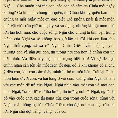
Ngài… Cha muốn hỏi các con: các con có cám ơn Chúa mỗi ngày
không? Cả khi nếu chúng tra quên, thì Chúa không quên ban cho
chúng ta mỗi ngày một ơn đặc biệt. Đó không phải là một món
quà vật chất cần giữ trong tay và sử dụng, nhưng là một món quà
lớn lao hơn nữa, cho cuộc sống. Ngài cho chúng ta tình bạn trung
thành của Ngài và sẽ không bao giờ lấy đi. Cả khi con làm cho
Ngài thất vọng, và xa rời Ngài, Chúa Giêsu vẫn tiếp tục yêu
thương con và gần gũi con, tin tưởng nơi con hơn là chính con tin
nơi mình. Và điều này thật quan trọng biết bao! Vì sự đe dọa
chính ngăn cản lớn lên một cách tốt đẹp, đó là khi không có ai chú
ý đến con, khi con cảm thấy mình bị bỏ ra một bên. Trái lại Chúa
luôn luôn ở với con, và hài lòng ở với con. Cũng như Ngài đã làm
với các môn đệ trẻ của Ngài, Ngài nhìn vào mắt con và mời con
theo Ngài, “ra khơi” và “thả lưới”, tin tưởng nơi lời Ngài, nghĩa là
bỏ vào cuộc chơi các tài năng của con trong cuộc sống, cùng với
Ngài, mà không sợ hãi. Chúa Giêsu chờ đợi nơi con một câu trả
lời, Ngài chờ đợi tiếng “vâng” của con.