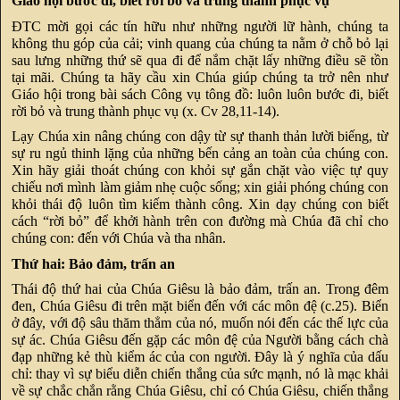
Giáo hội bước đi, biết rời bỏ và trung thành phục vụ
ĐTC mời gọi các tín hữu như những người lữ hành, chúng ta
không thu góp của cải; vinh quang của chúng ta nằm ở chỗ bỏ lại
sau lưng những thứ sẽ qua đi để nắm chặt lấy những điều sẽ tồn
tại mãi. Chúng ta hãy cầu xin Chúa giúp chúng ta trở nên như
Giáo hội trong bài sách Công vụ tông đồ: luôn luôn bước đi, biết
rời bỏ và trung thành phục vụ (x. Cv 28,11-14).
Lạy Chúa xin nâng chúng con dậy từ sự thanh thản lười biếng, từ
sự ru ngủ thinh lặng của những bến cảng an toàn của chúng con.
Xin hãy giải thoát chúng con khỏi sự gắn chặt vào việc tự quy
chiếu nơi mình làm giảm nhẹ cuộc sống; xin giải phóng chúng con
khỏi thái độ luôn tìm kiếm thành công. Xin dạy chúng con biết
cách “rời bỏ” để khởi hành trên con đường mà Chúa đã chỉ cho
chúng con: đến với Chúa và tha nhân.
Thứ hai: Bảo đảm, trấn an
Thái độ thứ hai của Chúa Giêsu là bảo đảm, trấn an. Trong đêm
đen, Chúa Giêsu đi trên mặt biển đến với các môn đệ (c.25). Biển
ở đây, với độ sâu thăm thẳm của nó, muốn nói đến các thế lực của
sự ác. Chúa Giêsu đến gặp các môn đệ của Người bằng cách chà
đạp những kẻ thù kiểm ác của con người. Đây là ý nghĩa của dấu
chỉ: thay vì sự biểu diễn chiến thắng của sức mạnh, nó là mạc khải
về sự chắc chắn rằng Chúa Giêsu, chỉ có Chúa Giêsu, chiến thắng