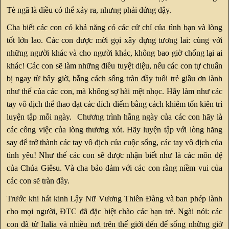
Tè ngã là điều có thể xảy ra, nhưng phải đứng dậy.
Cha biết các con có khả năng có các cử chỉ của tình bạn và lòng
tốt lớn lao. Các con được mời gọi xây dựng tương lai: cùng với
những người khác và cho người khác, không bao giờ chống lại ai
khác! Các con sẽ làm những điều tuyệt diệu, nếu các con tự chuẩn
bị ngay từ bây giờ, bằng cách sống tràn đầy tuổi trẻ giầu ơn lành
như thế của các con, mà không sợ hãi mệt nhọc. Hãy làm như các
tay vô địch thể thao đạt các đích điểm bằng cách khiêm tốn kiên trì
luyện tập mỗi ngày. Chương trình hằng ngày của các con hãy là
các công việc của lòng thương xót. Hãy luyện tập với lòng hăng
say để trở thành các tay vô địch của cuộc sống, các tay vô địch của
tình yêu! Như thế các con sẽ được nhận biết như là các môn đệ
của Chúa Giêsu. Và cha bảo đảm với các con rằng niềm vui của
các con sẽ tràn đầy.
Trước khi hát kinh Lậy Nữ Vương Thiên Đàng và ban phép lành
cho mọi người, ĐTC đã đặc biệt chào các bạn trẻ. Ngài nói: các
con đã từ Italia và nhiều nơi trên thế giới đến để sống những giờ