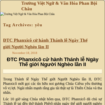
Trường Việt Ngữ & Văn Hóa Phan Bội
Châu
Skip to primary content
Skip to secondary content
Tag Archives:
yêu
ĐTC Phanxicô cử hành Thánh lễ Ngày Thế
giới Người Nghèo lần II
November 18, 2018
ĐTC Phanxicô cử hành Thánh lễ Ngày
Thế giới Người Nghèo
lần II
Trong Thánh lễ Ngày Thế giới Người Nghèo lần II, ĐTC
Phanxicô mời gọi các tín hữu noi gương Chúa Giêsu yêu thương
vô vị lợi. Ngài nhấn mạnh rằng gia tài thật sự là Thiên Chúa và tha
nhân.
Lúc 10 giờ sáng Chúa nhật hôm qua, ĐTC Phanxicô đã chủ sự
Thánh lễ tại đền thờ thánh Phêrô nhân ngày thế giới người nghèo