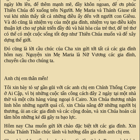
ngày lớn lên, để thêm mạnh mẽ, đầy khôn ngoan, để ơn phúc
Thiên Chúa đổ xuống trên Người. Mẹ Maria và Thánh Giuse rất
vui khi nhìn thấy tất cả những điều ấy đến với người con Giêsu.
Và đó cũng là nhiệm vụ của một gia đình, nhiệm vụ tạo điều kiện
thuận lợi cho sự phát triển đầy đủ và hài hòa của trẻ thơ, để trẻ thơ
có thể có một cuộc sống tốt đẹp như Thiên Chúa muốn và để xây
dựng thế giới.
Đó cũng là lời cầu chúc của Cha xin gửi tới tất cả các gia đình
hôm nay. Nguyện xin Mẹ Maria là Nữ Vương các gia đình,
chuyển cầu cho chúng ta.
Anh chị em thân mến!
Tôi xin bày tỏ sự gần gũi với các anh chị em Chính Thống Copte
ở Ai Cập, vì bị những cuộc tấn công cách đây 2 ngày tại một nhà
thờ và một cửa hàng vùng ngoại ô Cairo. Xin Chúa thương nhận
linh hồn những người quá cố, xin Chúa nâng đỡ những người bị
thương, ủi an các gia đình và các cộng đoàn, và xin Chúa hoán cải
tâm hồn những kẻ đã gây ra bạo lực.
Hôm nay Cha muốn gửi lời chào đặc biệt tới các gia đình. Xin
Chúa Thánh Thần chúc lành và hướng dẫn gia đình anh chị em.