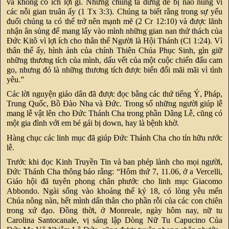
và không có ích lợi gì. Nhưng chúng ta đừng để bị nao núng vì
các nỗi gian truân ấy (1 Tx 3:3). Chúng ta biết rằng trong sự yếu
đuối chúng ta có thể trở nên mạnh mẽ (2 Cr 12:10) và được lãnh
nhận ân sủng để mang lấy vào mình những gian nan thử thách của
Đức Kitô vì lợi ích cho thân thể Người là Hội Thánh (Cl 1:24). Vì
thân thể ấy, hình ảnh của chính Thiên Chúa Phục Sinh, gìn giữ
những thương tích của mình, dấu vết của một cuộc chiến đấu cam
go, nhưng đó là những thương tích được biến đổi mãi mãi vì tình
yêu.”
Các lời nguyện giáo dân đã được đọc bằng các thứ tiếng Ý, Pháp,
Trung Quốc, Bồ Đào Nha và Đức. Trong số những người giúp lễ
mang lễ vật lên cho Đức Thánh Cha trong phần Dâng Lễ, cũng có
một gia đình với em bé gái bị down, hay là bệnh khờ.
Hàng chục các linh mục đã giúp Đức Thánh Cha cho tín hữu rước
lễ.
Trước khi đọc Kinh Truyền Tin và ban phép lành cho mọi người,
Đức Thánh Cha thông báo rằng: “Hôm thứ 7, 11.06, ở a Vercelli,
Giáo hội đã tuyên phong chân phước cho linh mục Giacomo
Abbondo. Ngài sống vào khoảng thế kỷ 18, có lòng yêu mến
Chúa nông nàn, hết mình dấn thân cho phần rỗi của các con chiên
trong xứ đạo. Đồng thời, ở Monreale, ngày hôm nay, nữ tu
Carolina Santocanale, vị sáng lập Dòng Nữ Tu Capucino Của