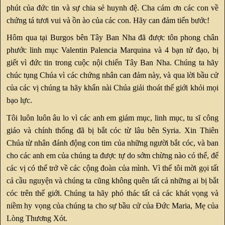
phút của đức tin và sự chia sẻ huynh đệ. Cha cám ơn các con về
chứng tá tươi vui và ồn ào của các con. Hãy can đảm tiến bước!
Hôm qua tại Burgos bên Tây Ban Nha đã được tôn phong chân
phước linh mục Valentin Palencia Marquina và 4 bạn tử đạo, bị
giết vì đức tin trong cuộc nội chiến Tây Ban Nha. Chúng ta hãy
chúc tụng Chúa vì các chứng nhân can đảm này, và qua lời bầu cử
của các vị chúng ta hãy khẩn nài Chúa giải thoát thế giới khỏi mọi
bạo lực.
Tôi luôn luôn âu lo vì các anh em giám mục, linh mục, tu sĩ công
giáo và chính thống đã bị bắt cóc từ lâu bên Syria. Xin Thiên
Chúa từ nhân đánh động con tim của những người bắt cóc, và ban
cho các anh em của chúng ta được tự do sớm chừng nào có thể, để
các vị có thể trở về các cộng đoàn của mình. Vì thế tôi mời gọi tất
cả cầu nguyện và chúng ta cũng không quên tất cả những ai bị bắt
cóc trên thế giới. Chúng ta hãy phó thác tất cả các khát vọng và
niềm hy vọng của chúng ta cho sự bầu cử của Đức Maria, Mẹ của
Lòng Thương Xót.