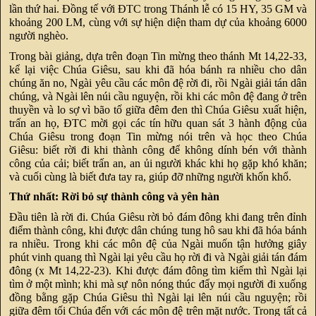
lần thứ hai. Đồng tế với ĐTC trong Thánh lễ có 15 HY, 35 GM và
khoảng 200 LM, cùng với sự hiện diện tham dự của khoảng 6000
người nghèo.
Trong bài giảng, dựa trên đoạn Tin mừng theo thánh Mt 14,22-33,
kể lại việc Chúa Giêsu, sau khi đã hóa bánh ra nhiều cho dân
chúng ăn no, Ngài yêu cầu các môn đệ rời đi, rồi Ngài giải tán dân
chúng, và Ngài lên núi cầu nguyện, rồi khi các môn đệ đang ở trên
thuyền và lo sợ vì bão tố giữa đêm đen thì Chúa Giêsu xuất hiện,
trấn an họ, ĐTC mời gọi các tín hữu quan sát 3 hành động của
Chúa Giêsu trong đoạn Tin mừng nói trên và học theo Chúa
Giêsu: biết rời đi khi thành công để không dính bén với thành
công của cải; biết trấn an, an ủi người khác khi họ gặp khó khăn;
và cuối cùng là biết đưa tay ra, giúp đỡ những người khốn khổ.
Thứ nhất: Rời bỏ sự thành công và yên hàn
Đầu tiên là rời đi. Chúa Giêsu rời bỏ đám đông khi đang trên đỉnh
điểm thành công, khi được dân chúng tung hô sau khi đã hóa bánh
ra nhiều. Trong khi các môn đệ của Ngài muốn tận hưởng giây
phút vinh quang thì Ngài lại yêu cầu họ rời đi và Ngài giải tán đám
đông (x Mt 14,22-23). Khi được đám đông tìm kiếm thì Ngài lại
tìm ở một mình; khi mà sự nôn nóng thúc đẩy mọi người đi xuống
đồng bằng gặp Chúa Giêsu thì Ngài lại lên núi cầu nguyện; rồi
giữa đêm tối Chúa đến với các môn đệ trên mặt nước. Trong tất cả