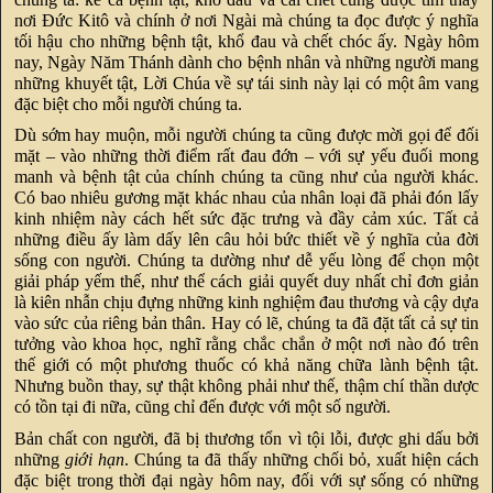
nơi Đức Kitô và chính ở nơi Ngài mà chúng ta đọc được ý nghĩa
tối hậu cho những bệnh tật, khổ đau và chết chóc ấy. Ngày hôm
nay, Ngày Năm Thánh dành cho bệnh nhân và những người mang
những khuyết tật, Lời Chúa về sự tái sinh này lại có một âm vang
đặc biệt cho mỗi người chúng ta.
Dù sớm hay muộn, mỗi người chúng ta cũng được mời gọi để đối
mặt – vào những thời điểm rất đau đớn – với sự yếu đuối mong
manh và bệnh tật của chính chúng ta cũng như của người khác.
Có bao nhiêu gương mặt khác nhau của nhân loại đã phải đón lấy
kinh nhiệm này cách hết sức đặc trưng và đầy cảm xúc. Tất cả
những điều ấy làm dấy lên câu hỏi bức thiết về ý nghĩa của đời
sống con người. Chúng ta dường như dễ yếu lòng để chọn một
giải pháp yếm thế, như thể cách giải quyết duy nhất chỉ đơn giản
là kiên nhẫn chịu đựng những kinh nghiệm đau thương và cậy dựa
vào sức của riêng bản thân. Hay có lẽ, chúng ta đã đặt tất cả sự tin
tưởng vào khoa học, nghĩ rằng chắc chắn ở một nơi nào đó trên
thế giới có một phương thuốc có khả năng chữa lành bệnh tật.
Nhưng buồn thay, sự thật không phải như thế, thậm chí thần dược
có tồn tại đi nữa, cũng chỉ đến được với một số người.
Bản chất con người, đã bị thương tổn vì tội lỗi, được ghi dấu bởi
những
giới hạn
. Chúng ta đã thấy những chối bỏ, xuất hiện cách
đặc biệt trong thời đại ngày hôm nay, đối với sự sống có những