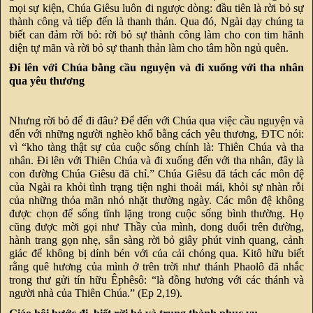
mọi sự kiện, Chúa Giêsu luôn đi ngược dòng: đầu tiên là rời bỏ sự
thành công và tiếp đến là thanh thản. Qua đó, Ngài dạy chúng ta
biết can đảm rời bỏ: rời bỏ sự thành công làm cho con tim hãnh
diện tự mãn và rời bỏ sự thanh thản làm cho tâm hồn ngủ quên.
Đi lên với Chúa bằng cầu nguyện và đi xuống với tha nhân
qua yêu thương
Nhưng rời bỏ để đi đâu? Để đến với Chúa qua việc cầu nguyện và
đến với những người nghèo khổ bằng cách yêu thương, ĐTC nói:
vì “kho tàng thật sự của cuộc sống chính là: Thiên Chúa và tha
nhân. Đi lên với Thiên Chúa và đi xuống đến với tha nhân, đây là
con đường Chúa Giêsu đã chỉ.” Chúa Giêsu đã tách các môn đệ
của Ngài ra khỏi tình trạng tiện nghi thoải mái, khỏi sự nhàn rỗi
của những thỏa mãn nhỏ nhặt thường ngày. Các môn đệ không
được chọn để sống tĩnh lặng trong cuộc sống bình thường. Họ
cũng được mời gọi như Thầy của mình, dong duổi trên đường,
hành trang gọn nhẹ, sẵn sàng rời bỏ giây phút vinh quang, cảnh
giác để không bị dính bén với của cải chóng qua. Kitô hữu biết
rằng quê hương của mình ở trên trời như thánh Phaolô đã nhắc
trong thư gửi tín hữu Êphêsô: “là đồng hương với các thánh và
người nhà của Thiên Chúa.” (Ep 2,19).