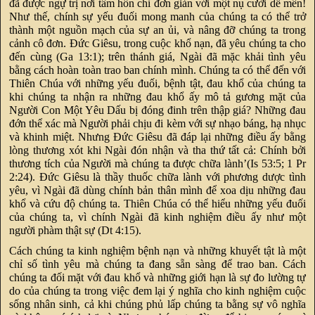
đã được ngự trị nơi tâm hồn chỉ đơn giản với một nụ cười dễ mến!
Như thế, chính sự yếu đuối mong manh của chúng ta có thể trở
thành một nguồn mạch của sự an ủi, và nâng đỡ chúng ta trong
cảnh cô đơn. Đức Giêsu, trong cuộc khổ nạn, đã yêu chúng ta cho
đến cùng (Ga 13:1); trên thánh giá, Ngài đã mặc khải tình yêu
bằng cách hoàn toàn trao ban chính mình. Chúng ta có thể đến với
Thiên Chúa với những yếu đuối, bệnh tật, đau khổ của chúng ta
khi chúng ta nhận ra những đau khổ ấy mô tả gương mặt của
Người Con Một Yêu Dấu bị đóng đinh trên thập giá? Những đau
đớn thể xác mà Người phải chịu đi kèm với sự nhạo báng, hạ nhục
và khinh miệt. Nhưng Đức Giêsu đã đáp lại những điều ấy bằng
lòng thương xót khi Ngài đón nhận và tha thứ tất cả: Chính bởi
thương tích của Người mà chúng ta được chữa lành’(Is 53:5; 1 Pr
2:24). Đức Giêsu là thầy thuốc chữa lành với phương dược tình
yêu, vì Ngài đã dùng chính bản thân mình để xoa dịu những đau
khổ và cứu độ chúng ta. Thiên Chúa có thể hiểu những yếu đuối
của chúng ta, vì chính Ngài đã kinh nghiệm điều ấy như một
người phàm thật sự (Dt 4:15).
Cách chúng ta kinh nghiệm bệnh nạn và những khuyết tật là một
chỉ số tình yêu mà chúng ta đang sẵn sàng để trao ban. Cách
chúng ta đối mặt với đau khổ và những giới hạn là sự đo lường tự
do của chúng ta trong việc đem lại ý nghĩa cho kinh nghiệm cuộc
sống nhân sinh, cả khi chúng phủ lấp chúng ta bằng sự vô nghĩa