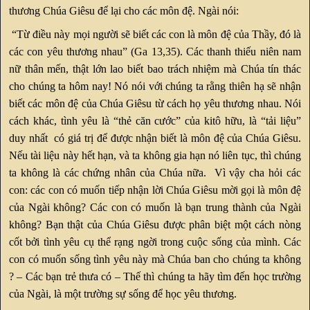
thương Chúa Giêsu để lại cho các môn đệ. Ngài nói:
“Từ điều này mọi người sẽ biết các con là môn đệ của Thầy, đó là
các con yêu thương nhau” (Ga 13,35). Các thanh thiếu niên nam
nữ thân mến, thật lớn lao biết bao trách nhiệm mà Chúa tín thác
cho chúng ta hôm nay! Nó nói với chúng ta rằng thiên hạ sẽ nhận
biết các môn đệ của Chúa Giêsu từ cách họ yêu thương nhau. Nói
cách khác, tình yêu là “thẻ căn cước” của kitô hữu, là “tải liệu”
duy nhất có giá trị để được nhận biết là môn đệ của Chúa Giêsu.
Nếu tài liệu này hết hạn, và ta không gia hạn nó liên tục, thì chúng
ta không là các chứng nhân của Chúa nữa. Vì vậy cha hỏi các
con: các con có muốn tiếp nhận lời Chúa Giêsu mời gọi là môn đệ
của Ngài không? Các con có muốn là bạn trung thành của Ngài
không? Bạn thật của Chúa Giêsu được phân biệt một cách nòng
cốt bởi tình yêu cụ thể rạng ngời trong cuộc sống của mình. Các
con có muốn sống tình yêu này mà Chúa ban cho chúng ta không
? – Các bạn trẻ thưa có – Thế thì chúng ta hãy tìm đến học trường
của Ngài, là một trường sự sống để học yêu thương.