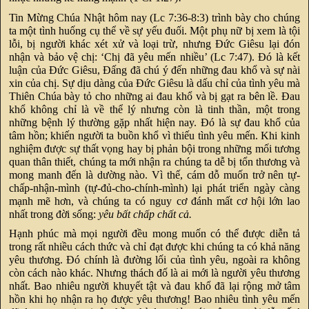
Tin Mừng Chúa Nhật hôm nay (Lc 7:36-8:3) trình bày cho chúng
ta một tình huống cụ thể về sự yếu đuối. Một phụ nữ bị xem là tội
lỗi, bị người khác xét xử và loại trừ, nhưng Đức Giêsu lại đón
nhận và bảo vệ chị: ‘Chị đã yêu mến nhiều’ (Lc 7:47). Đó là kết
luận của Đức Giêsu, Đấng đã chú ý đến những đau khổ và sự nài
xin của chị. Sự dịu dàng của Đức Giêsu là dấu chỉ của tình yêu mà
Thiên Chúa bày tỏ cho những ai đau khổ và bị gạt ra bên lề. Đau
khổ không chỉ là về thể lý nhưng còn là tinh thần, một trong
những bệnh lý thường gặp nhất hiện nay. Đó là sự đau khổ của
tâm hồn; khiến người ta buồn khổ vì thiếu tình yêu mến. Khi kinh
nghiệm được sự thất vọng hay bị phản bội trong những mối tương
quan thân thiết, chúng ta mới nhận ra chúng ta dễ bị tổn thương và
mong manh đến là dường nào. Vì thế, cám dỗ muốn trở nên tự-
chấp-nhận-mình (tự-đủ-cho-chính-mình) lại phát triển ngày càng
mạnh mẽ hơn, và chúng ta có nguy cơ đánh mất cơ hội lớn lao
nhất trong đời sống:
yêu bất chấp chất cả.
Hạnh phúc mà mọi người đều mong muốn có thể được diễn tả
trong rất nhiều cách thức và chỉ đạt được khi chúng ta có khả năng
yêu thương. Đó chính là đường lối của tình yêu, ngoài ra không
còn cách nào khác. Nhưng thách đố là ai mới là người yêu thương
nhất. Bao nhiêu người khuyết tật và đau khổ đã lại rộng mở tâm
hồn khi họ nhận ra họ được yêu thương! Bao nhiêu tình yêu mến