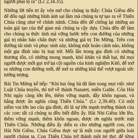
người phải lộ ra” (Lc 2,34.35).
Những lời tiên tri ấy vén mở cho chúng ta thấy: Chúa Giêsu đến
để đốn ngã những hình ảnh sai lầm mà chúng ta tự tạo ra về Thiên
Chúa cũng như về chính mình. Chúa đến để chống lại những an
toàn giả tạo của thế gian mà chúng ta cậy dựa. Chúa đến để làm
cho chúng ta thức tỉnh mà vững bước trên con đường của những
giá trị nhân bản chân thực và những giá trị Tin Mừng. Trên con
đường tái sinh và phục sinh này, không một hoàn cảnh nào, không
một gia đình nào bị loại trừ. Mỗi lần trong gia đình có những
thương tổn, có những mong manh, khó khăn và thất bại, thì mọi
người được mời gọi trở lại cội nguồn của kinh nghiệm Kitô, để mở
ra những con đường mới, để mở ra những khả thể vượt ngoài sức
tưởng tượng.
Bài Tin Mừng kể tiếp: “Khi hai ông bà đã làm xong mọi việc như
Luật Chúa truyền, thì trở về thành Nazaret, miền Galile. Còn Hài
Nhi ngày càng lớn lên, thêm vững mạnh, đầy khôn ngoan, và
hằng được ân nghĩa cùng Thiên Chúa.” (Lc 2,39.40). Có một
niềm vui lớn lao của gia đình, đó là sự lớn mạnh trưởng thành của
các con: tất cả chúng ta đều biết điều ấy. Hài Nhi Giêsu lớn lên,
thêm vững mạnh, thêm khôn ngoan, được ơn nghĩa trước mặt
Thiên Chúa. Những điều ấy diễn ra cho những người con, cho
Hài Nhi Giêsu. Chúa Giêsu thực sự là một con người giữa loài
người chúng ta. Con Thiên Chúa trở thành một trẻ thơ, để từng