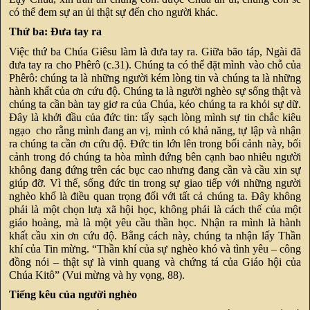
có thể đem sự an ủi thật sự đến cho người khác.
Thứ ba: Đưa tay ra
Việc thứ ba Chúa Giêsu làm là đưa tay ra. Giữa bão táp, Ngài đã
đưa tay ra cho Phêrô (c.31). Chúng ta có thể đặt mình vào chỗ của
Phêrô: chúng ta là những người kém lòng tin và chúng ta là những
hành khất của ơn cứu độ. Chúng ta là người nghèo sự sống thật và
chúng ta cần bàn tay giơ ra của Chúa, kéo chúng ta ra khỏi sự dữ.
Đây là khởi đầu của đức tin: tẩy sạch lòng mình sự tin chắc kiêu
ngạo cho rằng mình đang an vị, mình có khả năng, tự lập và nhận
ra chúng ta cần ơn cứu độ. Đức tin lớn lên trong bối cảnh này, bối
cảnh trong đó chúng ta hòa mình đứng bên cạnh bao nhiêu người
không đang đứng trên các bục cao nhưng đang cần và cầu xin sự
giúp đỡ. Vì thế, sống đức tin trong sự giao tiếp với những người
nghèo khổ là điều quan trọng đối với tất cả chúng ta. Đây không
phải là một chọn lưạ xã hội học, không phải là cách thế của một
giáo hoàng, mà là một yêu cầu thần học. Nhận ra mình là hành
khất cầu xin ơn cứu độ. Bằng cách này, chúng ta nhận lấy Thần
khí của Tin mừng. “Thần khí của sự nghèo khó và tình yêu – công
đồng nói – thật sự là vinh quang và chứng tá của Giáo hội của
Chúa Kitô” (Vui mừng và hy vọng, 88).
Tiếng kêu của người nghèo