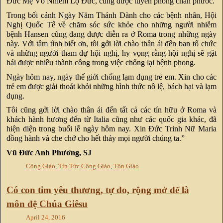
Đức Mẹ Vô Nhiễm Lộ Đức, cũng được tuyên phong chân phước.
Trong bối cảnh Ngày Năm Thánh Dành cho các bệnh nhân, Hội
Nghị Quốc Tế về chăm sóc sức khỏe cho những người nhiễm
bệnh Hansen cũng đang được diễn ra ở Roma trong những ngày
này. Với tâm tình biết ơn, tôi gởi lời chào thân ái đến ban tổ chức
và những người tham dự hội nghị, hy vọng rằng hội nghị sẽ gặt
hái được nhiều thành công trong việc chống lại bệnh phong.
Ngày hôm nay, ngày thế giới chống lạm dụng trẻ em. Xin cho các
trẻ em được giải thoát khỏi những hình thức nô lệ, bách hại và lạm
dụng.
Tôi cũng gởi lời chào thân ái đến tất cả các tín hữu ở Roma và
khách hành hương đến từ Italia cũng như các quốc gia khác, đã
hiện diện trong buổi lễ ngày hôm nay. Xin Đức Trinh Nữ Maria
đồng hành và che chở cho hết thảy mọi người chúng ta.”
Vũ Đức Anh Phương, SJ
Công Giáo
,
Tin Tức Công Giáo
,
Tôn Giáo
Có con tim yêu thương, tự do, rộng mở dể là
môn đệ Chúa Giêsu
April 24, 2016