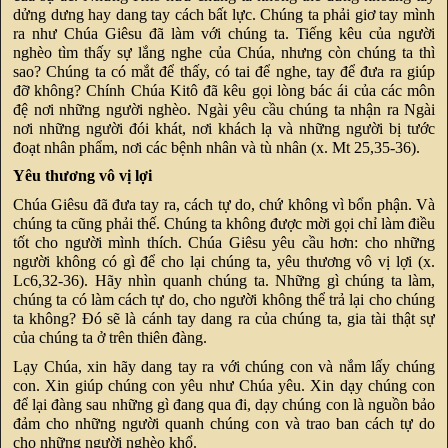
dửng dưng hay dang tay cách bất lực. Chúng ta phải giơ tay mình
ra như Chúa Giêsu đã làm với chúng ta. Tiếng kêu của người
nghèo tìm thấy sự lắng nghe của Chúa, nhưng còn chúng ta thì
sao? Chúng ta có mắt để thấy, có tai để nghe, tay để đưa ra giúp
đỡ không? Chính Chúa Kitô đã kêu gọi lòng bác ái của các môn
đệ nơi những người nghèo. Ngài yêu cầu chúng ta nhận ra Ngài
nơi những người đói khát, nơi khách lạ và những người bị tước
đoạt nhân phẩm, nơi các bệnh nhân và tù nhân (x. Mt 25,35-36).
Yêu thương vô vị lợi
Chúa Giêsu đã đưa tay ra, cách tự do, chứ không vì bổn phận. Và
chúng ta cũng phải thế. Chúng ta không được mời gọi chỉ làm điều
tốt cho người mình thích. Chúa Giêsu yêu cầu hơn: cho những
người không có gì để cho lại chúng ta, yêu thương vô vị lợi (x.
Lc6,32-36). Hãy nhìn quanh chúng ta. Những gì chúng ta làm,
chúng ta có làm cách tự do, cho người không thể trả lại cho chúng
ta không? Đó sẽ là cánh tay dang ra của chúng ta, gia tài thật sự
của chúng ta ở trên thiên đàng.
Lạy Chúa, xin hãy dang tay ra với chúng con và nắm lấy chúng
con. Xin giúp chúng con yêu như Chúa yêu. Xin dạy chúng con
để lại đàng sau những gì đang qua đi, dạy chúng con là nguồn bảo
đảm cho những người quanh chúng con và trao ban cách tự do
cho những người nghèo khổ.