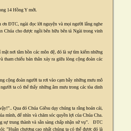
phong 14 Hồng Y mới.
ám ơn ĐTC, ngài đọc lời nguyện và mọi người lắng nghe
xin Chúa cho được ngồi bên hữu bên tả Ngài trong vinh
 mật nơi tâm hồn các môn đệ, đó là sự tìm kiếm những
và tham chiếu bản thân xảy ra giữa lòng cộng đoàn các
i trong cộng đoàn người ta rơi vào cạm bẫy những mưu mô
, người ta có thể thấy những âm mưu trong các tòa dinh
vậy!”.. Qua đó Chúa Giêsu dạy chúng ta rằng hoán cải,
i của mình, để nhìn và chăm sóc quyền lợi của Chúa Cha.
rong sự trung thành và sẵn sàng chấp nhận sứ vụ”. ĐTC
i: ”Huân chương cao nhất chúng ta có thể được đó là