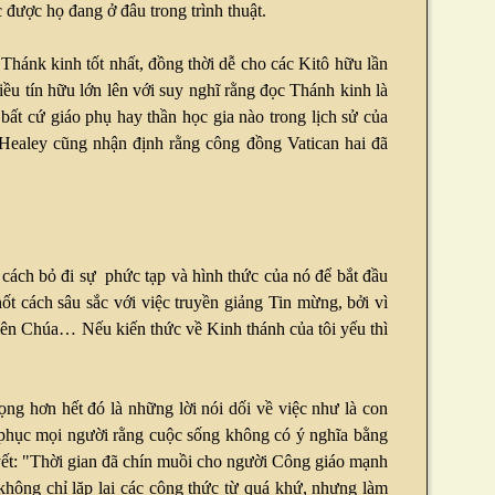
 được họ đang ở đâu trong trình thuật.
 Thánk kinh tốt nhất, đồng thời dễ cho các Kitô hữu lần
ều tín hữu lớn lên với suy nghĩ rằng đọc Thánh kinh là
ất cứ giáo phụ hay thần học gia nào trong lịch sử của
 Healey cũng nhận định rằng công đồng Vatican hai đã
cách bỏ đi sự phức tạp và hình thức của nó để bắt đầu
t cách sâu sắc với việc truyền giảng Tin mừng, bởi vì
iên Chúa… Nếu kiến thức về Kinh thánh của tôi yếu thì
rọng hơn hết đó là những lời nói dối về việc như là con
ết phục mọi người rằng cuộc sống không có ý nghĩa bằng
ết: "Thời gian đã chín muồi cho người Công giáo mạnh
không chỉ lặp lại các công thức từ quá khứ, nhưng làm