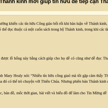
Thánh kinh mới giúp tín hữu dễ tiếp cận Th
thường khiến các tín hữu Công giáo bối rối khi bàn luận về Thánh kinh,
 thể đọc thuộc cả một cuốn sách trong bộ Thánh kinh, trong khi các t
a được lỗ hổng này bằng cách giúp cho họ dễ có cũng như dễ đọc Th
nh Mary Healy nói: “Nhiều tín hữu công giaó mà tôi gặp cảm thấy Thá
ua đó có thể trò chuyện với Thiên Chúa. Nhưng phiên bản Thánh kinh n
 bản đồ, mốc thời gian, bài viết và biểu đồ để làm cho Tin Mừng dễ