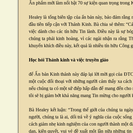
Ấn phẩm mới làm nổi bật 70 sự kiện quan trọng trong Ki
Healey là tổng biên tập của ấn bản này, bảo đảm rằng n
đầu tiên tiếp cận với Thánh Kinh. Bà chia sẻ thêm: “C
việc dành cho các tín hữu Tin lành. Điều này là sự b
chúng ta phải kinh hoàng, vì các ngài nhận ra rằng 
khuyến khích điều này, kết quả là nhiều tín hữu Công 
Học hỏi Thánh kinh và việc truyền giáo
để Ấn bản Kinh thánh này đáp lại lời mời gọi của ĐTC
một cuộc đối thoại với những người cảm thấy xa cách 
nếu chúng ta có một sứ điệp hấp dẫn để mang đến cho 
tôi sẽ bị giảm bớt khả năng mang Tin mừng cho người 
Bà Healey kết luận: “Trong thế giới của chúng ta ngày 
người, chúng ta là ai, dối trá về ý nghĩa của cuộc số
cách giảm nhẹ kinh nghiệm của con người thành một đ
dạn, kiên quyết, vui vẻ đề xuất một lần nữa những ti