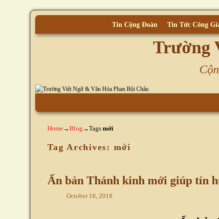
Tin Cộng Đoàn
Tin Tức Công Gi
Trường 
Cộn
Skip to primary content
Skip to secondary content
Home
→
Blog
→Tags
mới
Tag Archives:
mới
Ấn bản Thánh kinh mới giúp tín h
October 16, 2018