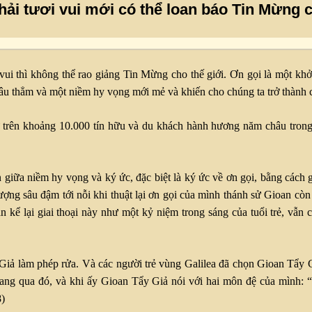
hải tươi vui mới có thể loan báo Tin Mừng c
 thì không thể rao giảng Tin Mừng cho thế giới. Ơn gọi là một khởi
âu thẳm và một niềm hy vọng mới mẻ và khiến cho chúng ta trở thành 
 trên khoảng 10.000 tín hữu và du khách hành hương năm châu trong
giữa niềm hy vọng và ký ức, đặc biệt là ký ức về ơn gọi, bằng cách gi
ng sâu đậm tới nỗi khi thuật lại ơn gọi của mình thánh sử Gioan cò
 kể lại giai thoại này như một kỷ niệm trong sáng của tuổi trẻ, vẫn 
Giả làm phép rửa. Và các người trẻ vùng Galilea đã chọn Gioan Tẩy 
gang qua đó, và khi ấy Gioan Tẩy Giả nói với hai môn đệ của mình:
8)