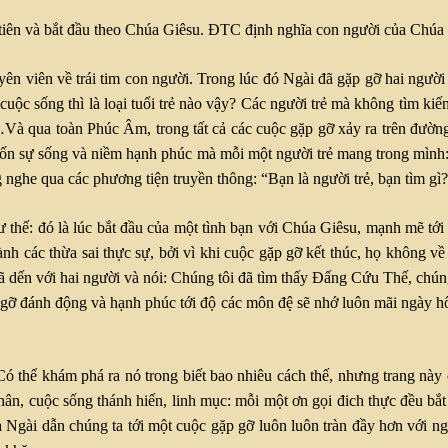
ầu tiên và bắt đầu theo Chúa Giêsu. ĐTC định nghĩa con người của Chúa
 viên về trái tim con người. Trong lúc đó Ngài đã gặp gỡ hai người 
uộc sống thì là loại tuổi trẻ nào vậy? Các người trẻ mà không tìm kiếm
ưu…Và qua toàn Phúc Âm, trong tất cả các cuộc gặp gỡ xảy ra trên đườ
uốn sự sống và niềm hạnh phúc mà mỗi một người trẻ mang trong mình
g nghe qua các phương tiện truyền thông: “Bạn là người trẻ, bạn tìm gì
 thế: đó là lúc bắt đầu của một tình bạn với Chúa Giêsu, mạnh mẽ tớ
nh các thừa sai thực sự, bởi vì khi cuộc gặp gỡ kết thúc, họ không v
dến với hai người và nói: Chúng tôi đã tìm thấy Đấng Cứu Thế, chúng 
p gỡ đánh động và hạnh phúc tới độ các môn đệ sẽ nhớ luôn mãi ngày hô
ó thể khám phá ra nó trong biết bao nhiêu cách thế, nhưng trang này
n, cuộc sống thánh hiến, linh mục: mỗi một ơn gọi đich thực đều bắt
gài dẫn chúng ta tới một cuộc gặp gỡ luôn luôn tràn đầy hơn với ngài