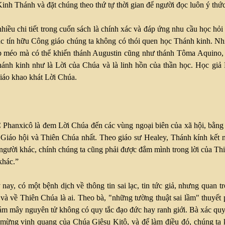
nh Thánh và đặt chúng theo thứ tự thời gian để người đọc luôn ý thức
hiều chi tiết trong cuốn sách là chính xác và đáp ứng nhu cầu học hỏi
ác tín hữu Công giáo chúng ta không có thói quen học Thánh kinh. Nhi
óp méo mà có thể khiến thánh Augustin cũng như thánh Tôma Aquino, b
Thánh kinh như là Lời của Chúa và là linh hồn của thần học. Học giả
giáo khao khát Lời Chúa.
 Phanxicô là đem Lời Chúa đến các vùng ngoại biên của xã hội, bằng 
Giáo hội và Thiên Chúa nhất. Theo giáo sư Healey, Thánh kính kết nố
người khác, chính chúng ta cũng phải được đắm mình trong lời của Th
khác.”
nay, có một bệnh dịch về thông tin sai lạc, tin tức giả, nhưng quan t
ng và về Thiên Chúa là ai. Theo bà, "những tường thuật sai lầm" thuy
ám mây nguyên tử không có quy tắc đạo đức hay ranh giới. Bà xác quy
n mừng vinh quang của Chúa Giêsu Kitô, và để làm điều đó, chúng ta 