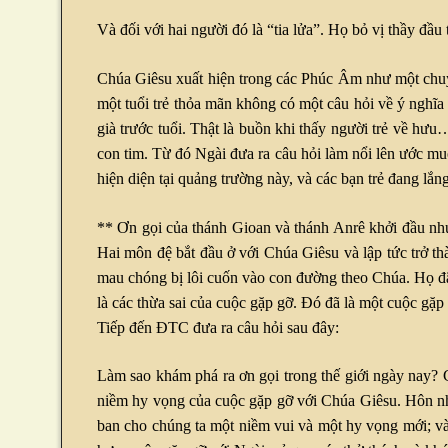
Và đối với hai người đó là “tia lửa”. Họ bỏ vị thầy đ
Chúa Giêsu xuất hiện trong các Phúc Âm như một chuyên
một tuổi trẻ thỏa mãn không có một câu hỏi về ý nghĩa c
già trước tuổi. Thật là buồn khi thấy người trẻ về h
con tim. Từ đó Ngài đưa ra câu hỏi làm nổi lên ước m
hiện diện tại quảng trường này, và các bạn trẻ đang lắn
** Ơn gọi của thánh Gioan và thánh Anrê khởi đầu như
Hai môn đệ bắt đầu ở với Chúa Giêsu và lập tức trở thà
mau chóng bị lôi cuốn vào con đường theo Chúa. Họ đã 
là các thừa sai của cuộc gặp gỡ. Đó đã là một cuộc gặ
Tiếp đến ĐTC đưa ra câu hỏi sau đây:
Làm sao khám phá ra ơn gọi trong thế giới ngày nay? C
niềm hy vọng của cuộc gặp gỡ với Chúa Giêsu. Hôn nhâ
ban cho chúng ta một niềm vui và một hy vọng mới; và N