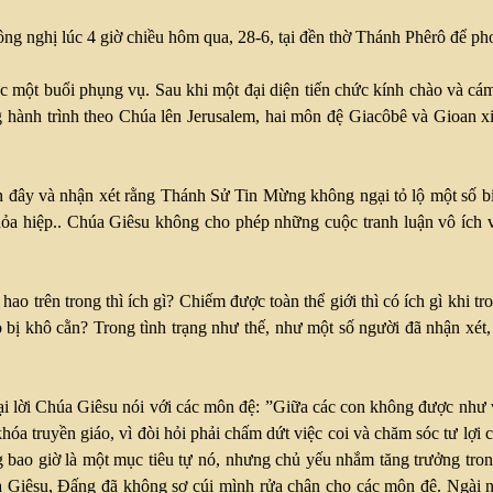
công nghị lúc 4 giờ chiều hôm qua, 28-6, tại đền thờ Thánh Phêrô để 
ức một buổi phụng vụ. Sau khi một đại diện tiến chức kính chào và c
g hành trình theo Chúa lên Jerusalem, hai môn đệ Giacôbê và Gioan 
 đây và nhận xét rằng Thánh Sử Tin Mừng không ngại tỏ lộ một số bí
hỏa hiệp.. Chúa Giêsu không cho phép những cuộc tranh luận vô ích 
 hao trên trong thì ích gì? Chiếm được toàn thể giới thì có ích gì kh
 bị khô cằn? Trong tình trạng như thế, như một số người đã nhận xét
ại lời Chúa Giêsu nói với các môn đệ: ”Giữa các con không được như 
 khóa truyền giáo, vì đòi hỏi phải chấm dứt việc coi và chăm sóc tư lợ
ng bao giờ là một mục tiêu tự nó, nhưng chủ yếu nhắm tăng trưởng t
Giêsu, Đấng đã không sợ cúi mình rửa chân cho các môn đệ. Ngài nó