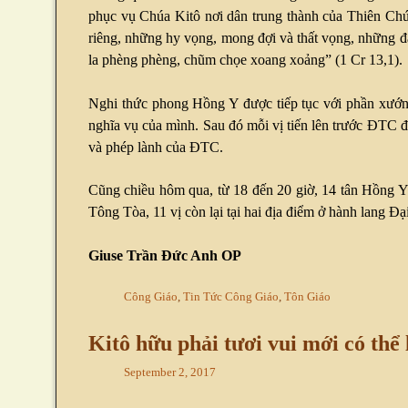
phục vụ Chúa Kitô nơi dân trung thành của Thiên Chúa,
riêng, những hy vọng, mong đợi và thất vọng, những đ
la phèng phèng, chũm chọe xoang xoảng” (1 Cr 13,1).
Nghi thức phong Hồng Y được tiếp tục với phần xướng
nghĩa vụ của mình. Sau đó mỗi vị tiến lên trước ĐTC để
và phép lành của ĐTC.
Cũng chiều hôm qua, từ 18 đến 20 giờ, 14 tân Hồng Y 
Tông Tòa, 11 vị còn lại tại hai địa điểm ở hành lang Đ
Giuse Trần Đức Anh OP
Công Giáo
,
Tin Tức Công Giáo
,
Tôn Giáo
Kitô hữu phải tươi vui mới có thể
September 2, 2017