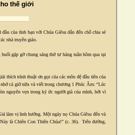
ho thế giới
 đầu của tình bạn với Chúa Giêsu dẫn đến chỗ chia sẻ
các nhà truyền giáo.
 buổi gặp gỡ chung sáng thứ tư hàng tuần hôm qua tại
ải thích trình thuật ơn gọi của các môn đệ đầu tiên của
n nhớ cả giờ nữa và viết trong chương 1 Phúc Âm: “Lúc
còn nguyên vẹn trong ký ức người già của mình, bởi vì
Giả làm vị linh hướng. Một ngày nọ Chúa Giêsu đến và
 “Này là Chiên Con Thiên Chúa!” (c. 36). Trên đường,