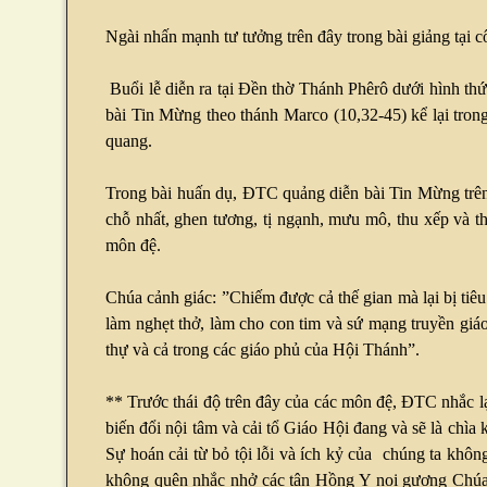
Ngài nhấn mạnh tư tưởng trên đây trong bài giảng tại 
Buổi lễ diễn ra tại Đền thờ Thánh Phêrô dưới hình th
bài Tin Mừng theo thánh Marco (10,32-45) kể lại tron
quang.
Trong bài huấn dụ, ĐTC quảng diễn bài Tin Mừng trên
chỗ nhất, ghen tương, tị ngạnh, mưu mô, thu xếp và t
môn đệ.
Chúa cảnh giác: ”Chiếm được cả thế gian mà lại bị tiêu
làm nghẹt thở, làm cho con tim và sứ mạng truyền giáo
thự và cả trong các giáo phủ của Hội Thánh”.
** Trước thái độ trên đây của các môn đệ, ĐTC nhắc l
biến đổi nội tâm và cải tổ Giáo Hội đang và sẽ là chìa
Sự hoán cải từ bỏ tội lỗi và ích kỷ của chúng ta khô
không quên nhắc nhở các tân Hồng Y noi gương Chúa 