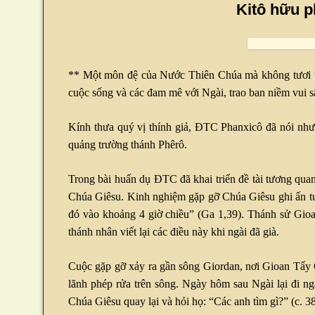
Kitô hữu p
** Một môn đệ của Nước Thiên Chúa mà không tươi vui
cuộc sống và các đam mê với Ngài, trao ban niềm vui s
Kính thưa quý vị thính giả, ĐTC Phanxicô đã nói như
quảng trường thánh Phêrô.
Trong bài huấn dụ ĐTC đã khai triển đề tài tương quan 
Chúa Giêsu. Kinh nghiệm gặp gỡ Chúa Giêsu ghi ấn tượ
đó vào khoảng 4 giờ chiều” (Ga 1,39). Thánh sử Gioan
thánh nhân viết lại các điều này khi ngài đã già.
Cuộc gặp gỡ xảy ra gần sông Giordan, nơi Gioan Tẩy 
lãnh phép rửa trên sông. Ngày hôm sau Ngài lại đi n
Chúa Giêsu quay lại và hỏi họ: “Các anh tìm gì?” (c. 3