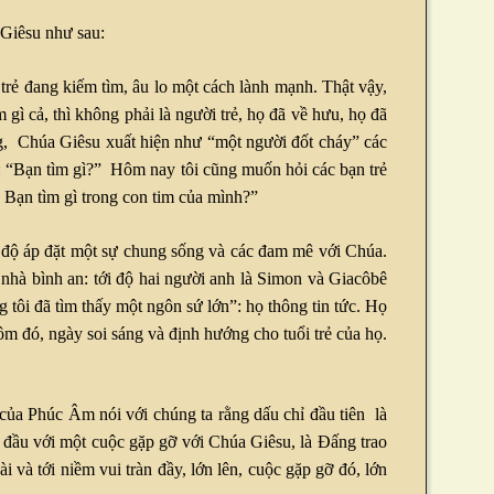
 Giêsu như sau:
trẻ đang kiếm tìm, âu lo một cách lành mạnh. Thật vậy,
 gì cả, thì không phải là người trẻ, họ đã về hưu, họ đã
ng, Chúa Giêsu xuất hiện như “một người đốt cháy” các
: “Bạn tìm gì?” Hôm nay tôi cũng muốn hỏi các bạn trẻ
? Bạn tìm gì trong con tim của mình?”
i độ áp đặt một sự chung sống và các đam mê với Chúa.
ề nhà bình an: tới độ hai người anh là Simon và Giacôbê
tôi đã tìm thấy một ngôn sứ lớn”: họ thông tin tức. Họ
m đó, ngày soi sáng và định hướng cho tuổi trẻ của họ.
 của Phúc Âm nói với chúng ta rằng dấu chỉ đầu tiên là
 đầu với một cuộc gặp gỡ với Chúa Giêsu, là Đấng trao
 và tới niềm vui tràn đầy, lớn lên, cuộc gặp gỡ đó, lớn