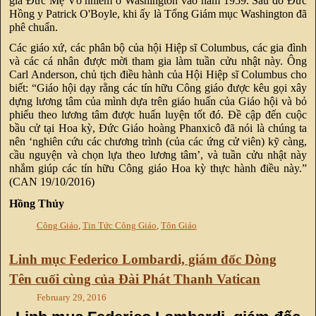
gia Đức Mẹ Vô nhiễm ở Washington vào năm 1959. Sau đó Đức
Hồng y Patrick O'Boyle, khi ấy là Tổng Giám mục Washington đã
phê chuẩn.
Các giáo xứ, các phân bộ của hội Hiệp sĩ Columbus, các gia đình
và các cá nhân được mời tham gia làm tuần cửu nhật này. Ông
Carl Anderson, chủ tịch điều hành của Hội Hiệp sĩ Columbus cho
biết: “Giáo hội dạy rằng các tín hữu Công giáo được kêu gọi xây
dựng lương tâm của mình dựa trên giáo huấn của Giáo hội và bỏ
phiếu theo lương tâm được huấn luyện tốt đó. Đề cập đến cuộc
bầu cử tại Hoa kỳ, Đức Giáo hoàng Phanxicô đã nói là chúng ta
nên ‘nghiên cứu các chương trình (của các ứng cử viên) kỹ càng,
cầu nguyện và chọn lựa theo lương tâm’, và tuần cửu nhật này
nhắm giúp các tín hữu Công giáo Hoa kỳ thực hành điều này.”
(CAN 19/10/2016)
Hồng Thủy
Công Giáo
,
Tin Tức Công Giáo
,
Tôn Giáo
Linh mục Federico Lombardi, giám đốc Dòng
Tên cuối cùng của Đài Phát Thanh Vatican
February 29, 2016