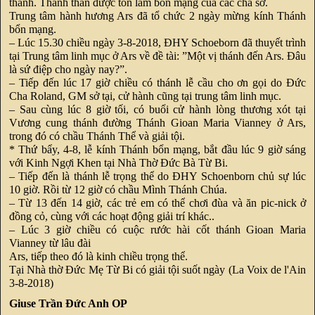
thành. Thánh thân được tôn làm bổn mạng của các cha sở.
Trung tâm hành hương Ars đã tổ chức 2 ngày mừng kính Thánh
bổn mạng.
– Lúc 15.30 chiều ngày 3-8-2018, ĐHY Schoeborn đã thuyết trình
tại Trung tâm linh mục ở Ars về đề tài: ”Một vị thánh đến Ars. Đâu
là sứ điệp cho ngày nay?”.
– Tiếp đến lúc 17 giờ chiều có thánh lễ cầu cho ơn gọi do Đức
Cha Roland, GM sở tại, cử hành cũng tại trung tâm linh mục.
– Sau cùng lúc 8 giờ tối, có buổi cử hành lòng thương xót tại
Vương cung thánh đường Thánh Gioan Maria Vianney ở Ars,
trong đó có chầu Thánh Thể và giải tội.
* Thứ bẩy, 4-8, lễ kính Thánh bổn mạng, bắt đầu lúc 9 giờ sáng
với Kinh Ngợi Khen tại Nhà Thờ Đức Bà Từ Bi.
– Tiếp đến là thánh lễ trọng thể do ĐHY Schoenborn chủ sự lúc
10 giờ. Rồi từ 12 giờ có chầu Mình Thánh Chúa.
– Từ 13 đến 14 giờ, các trẻ em có thể chơi đùa và ăn pic-nick ở
đồng cỏ, cùng với các hoạt động giải trí khác..
– Lúc 3 giờ chiều có cuộc rước hài cốt thánh Gioan Maria
Vianney từ lâu đài
Ars, tiếp theo đó là kinh chiều trọng thể.
Tại Nhà thờ Đức Mẹ Từ Bi có giải tội suốt ngày (La Voix de l'Ain
3-8-2018)
Giuse Trần Đức Anh OP