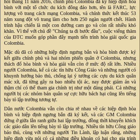
hồi tháng 11 năm 2016, chính phủ Colombia đã ký hiệp định hòa
bình với một tổ chức du kích đông đảo hơn, tên là FARC, lực
lượng võ trang cách mạng Colombia, và chính thức kết thúc 53
năm xung đột võ trang làm cho hơn 250 ngàn người chết. Hành
trình hậu chiến là một con đường cam go và còn rất nhiều khó
khăn. Vì thế với chủ đề ”Chúng ta đi bước đầu”, cuộc viếng thăm
của ĐTC muốn góp phần đẩy mạnh tiến trình hòa giải quốc gia
Colombia.
Mặc dù đã có những hiệp định ngưng bắn và hòa bình được ký
kết giữa chính phủ và hai nhóm phiến quân ở Colombia, nhưng
thách đố hòa bình và hòa giải vẫn còn ở mức độ rất lớn. Nhiều
người Colombia, kể cả các tín hữu Công Giáo và những người có
khuynh hướng bảo thủ, chống lại ý tưởng các cựu du kích quân
mác xít, đã từng gây ra bao nhiêu tội ác, nay được giảm án và
thậm chí có thể tham gia chính trị như một đảng phái. Cả những
người bị các nhóm bán quân sự cực hữu bách hại cũng lên tiếng
bày tỏ lập trường tương tự.
Dân nước Colombia vẫn còn chia rẽ nhau về các hiệp định hòa
bình và hiệp định ngưng bắn đã ký kết, và các GM Colombia
đứng ở giữa lằn ranh giữa hai lập trường, đồng thời khuyến khích
các giáo dân lên tiếng bày tỏ lập trường. Nhiều tín hữu Công giáo
bảo thủ, cùng với những người Tin Lành, lập luận rằng, những
hiệp định vừa nói có cả những điều khoản có hại cho gia trình