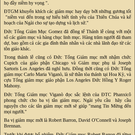
họ đầy niềm hy vọng ".
ĐTGM khuyến khích các giám mục hay dạy bởi những gương tốt
"niềm vui đến trong sự hiểu biết tình yêu của Thiên Chúa và kế
hoạch của Ngài cho sự tạo dựng và lịch sử."
Đức Tổng Giám Mục Gomez đã đồng tế Thánh lễ cùng với một
số các giám mục và hàng chục linh mục. Hàng trăm người đã tham
dự, bao gồm cả các gia đình thân nhân và các nhà lãnh đạo từ các
tôn giáo khác.
Trong thánh lễ cũng có Đức Tổng Giám mục mới nhậm chức
Cupich của giáo phận Chicago và Giám mục phụ tá Joseph
Sartoris Los Angeles đã nghỉ hưu. Đồng thời cũng có Đức Tổng
giám mục Carlo Maria Viganò, là sứ thần tòa thánh tại Hoa Kỳ, và
cựu Tổng giám mục giáo phận Los Angeles Đức Hồng Y Roger
Mahony.
Đức Tổng Giám mục Viganò đọc sắc lệnh của ĐTC Phanxicô
phong chức cho ba vị tân giám mục. Ngài yêu cầu hãy cầu
nguyện cho các tân giám mục mới sẽ giúp "mang Tin Mừng đến
mọi người."
Ba vị giám mục mới là Robert Barron, David O'Connell và Joseph
Brennan.
Trước khi được bổ nhiệm, Đức Giám mục Robert Barron đã từng