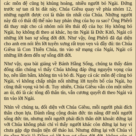
các môn đệ cũng bị khủng hoảng, nhiều người bỏ Ngài. Đứng
trước sự tan rã bi đát này, Chúa Giêsu quay về phía nhóm 12,
những người được coi là thân tín nhất của Chúa. Những người
này đã có thái độ thế nào hay phản ứng của họ ra sao? Ông Phêrô
đã thay mặt cho cả nhóm nói lên thái độ của họ: Họ không bỏ
Ngài, họ không đi theo ai khác, họ tin Ngài là Đức Kitô, Ngài có
những lời ban sự sống đời đời. Như vậy, ông Phêrô đã đại diện
cho anh em nói lên lời tuyên xưng rất trọn vẹn và đầy đủ: tin Chúa
Giêsu là Con Thiên Chúa, tin vào sứ mạng của Ngài, Ngài có
những lời đem đến sự sống đời đời.
Như vậy, qua bài giảng về Bánh Hằng Sống, chúng ta thấy đám
đông dân chúng vì thấy Chúa không đáp ứng nguyện vọng của
họ, nên lẩm bẩm, không tin và bỏ đi. Ngay cả các môn đệ cũng bỏ
Ngài, vì không chấp nhận nổi những lời tuyên bố của Ngài, họ
cũng thất vọng và bỏ đi. Tuy nhiên, Chúa Giêsu vẫn còn một niềm
an ủi, đó là các tông đồ thân tín, vẫn cương quyết đi theo Ngài và
tin vào lời Ngài.
Nhìn về chúng ta, đối diện với Chúa Giêsu, mỗi người phải đích
thân chọn lựa. Đành rằng cộng đoàn đức tin nâng đỡ mỗi người
sống đức tin, nhưng mỗi người phải đích thân dứt khoát: đứng lại
với Chúa không phải chỉ vì thấy người khác còn đứng lại hay vì
chưa gặp dịp thuận tiện để tháo lui. Nhưng đứng lại với Chúa vì
tin rằng Ngài là Đấng có lời ban sự sống đời đời, không còn ai