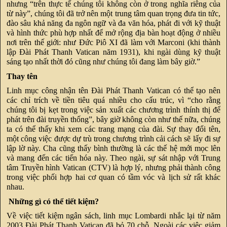
nhưng “trên thực tế chúng tôi không còn ở trong nghĩa riêng của
từ này”, chúng tôi đã trở nên một trung tâm quan trọng đưa tin tức,
đào sâu khả năng đa ngôn ngữ và đa văn hóa, phát đi với kỹ thuật
và hình thức phù hợp nhất để mở rộng địa bàn hoạt động ở nhiều
nơi trên thế giới: như Đức Piô XI đã làm với Marconi (khi thành
lập Đài Phát Thanh Vatican năm 1931), khi ngài dùng kỹ thuật
sáng tạo nhất thời đó cũng như chúng tôi đang làm bây giờ.”
Thay tên
Linh mục công nhận tên Đài Phát Thanh Vatican có thể tạo nên
các chỉ trích về tiền tiêu quá nhiều cho cấu trúc, vì “cho rằng
chúng tôi bị kẹt trong việc sản xuất các chương trình thính thị để
phát trên đài truyền thống”, bây giờ không còn như thế nữa, chúng
ta có thể thấy khi xem các trang mạng của đài. Sự thay đổi tên,
một công việc được dự trù trong chương trình cải cách sẽ lấy đi sự
lập lờ này. Cha cũng thấy bình thường là các thế hệ mới mọc lên
và mang đến các tiến hóa này. Theo ngài, sự sát nhập với Trung
tâm Truyền hình Vatican (CTV) là hợp lý, nhưng phải thành công
trong việc phối hợp hai cơ quan có tầm vóc và lịch sử rất khác
nhau.
Những gì có thể tiết kiệm?
Về việc tiết kiệm ngân sách, linh mục Lombardi nhắc lại từ năm
2003 Đài Phát Thanh Vatican đã bỏ 70 chỗ. Ngoài các việc giảm