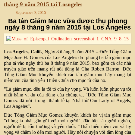
tháng 9 năm 2015 tại Losngeles
September 9, 2015
Ba tân Giám Mục vừa được thụ phong
ngày 8 tháng 9 năm 2015 tại Los Angeles
Los Angeles, Calif.
, Ngày 8 tháng 9 năm 2015 – Đức Tổng Giám
Mục Jose H. Gomez của Los Angeles đã phong ba tân giám mục
phụ tá vào ngày thứ ba 8 tháng 9 năm 2015, bao gồm cả các nhà
truyền giáo trên mạng rất nổi tiếng là Cha Robert Barron. Đức
Tổng Giám Mục khuyến khích các tân giám mục hãy mang lại
niềm vui của tình yêu Thiên Chúa cho mục tử của họ.
"Là giám mục, đều là tôi tớ của hy vọng. Và luôn luôn phục vụ tốt
nhất bằng ví dụ của riêng của chúng ta, "Đức Tổng Giám Mục
Gomez đã nói trong thánh lễ tại Nhà thờ Our Lady of Angels,
Los Angeles".
Đức Tổng Giám Mục Gomez khuyến khích ba vị tân giám mục
"chúng ta phải gần gũi với mọi người", đặc biệt là người nghèo,
người dễ bị tổn thương và yếu đuối. "Thấu hiểu niềm vui và hy
vọng và chăm lo đến mọi người. Hãy nói chuyện với tâm lòng của