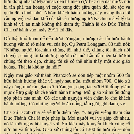
hữu đông nhất ở Myanmar, đến từ miền cực bắc của đất nước, nơi
bị tàn phá tan hoang vì cuộc xung đột giữa quân đội sắc tộc và
quân đội chính phủ. Nhóm khách hành hương này mang theo lời
cầu nguyện và đau khổ của tất cả những người Kachin mà vì lý do
kinh tế và an ninh không thể tham dự Thánh lễ do Đức Thánh
Cha cử hành vào ngày 29/11 tới đây.
Dù thật khó khăn để đến được Yangon, nhưng các tín hữu hành
hương vẫn tỏ rõ niềm vui của họ. Cụ Petru Longgam, 83 tuổi nói:
“Những người Kachinh chúng tôi như thế, chúng tôi thích nói
chuyện, chúng tôi là những người cởi mở. Lần đầu tiên kể từ khi
chúng tôi theo đạo, chúng tôi sẽ có thể nhìn thấy một đức giáo
hoàng. Thật là không tin nổi!”
Ngày mai giáo xứ thánh Phanxicô sẽ đón tiếp một nhóm 500 tín
hữu hành hương khác và ngày sau nữa, một nhóm 700. Giáo xứ
này cũng như các giáo xứ ở Yangon, cộng tác với Hội đồng giám
mục để trợ giúp tất cả khách hành hương. Mỗi giáo xứ muốn đóng
góp phần của mình. Có các tình nguyện viên chăm lo cho khách
hành hương. Có những người lo ăn uống, tắm giặt, ghi danh, vv.
Cha xứ Jacob chia sẻ về thời điểm này: “Chuyến viếng thăm của
Đức Thánh Cha là một phép lạ. Mọi người vui vẻ giúp đỡ nhau,
nó là một ngày hội tuyệt vời. Sự kiện này khuyến khích củng cố
đức tin và tình yêu. Giáo xứ chúng tôi có 1300 tín hữu và sẽ đón