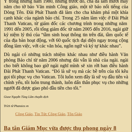
Ý trong những năm 1980, nhưng trước đó, cha đã làm mười mấy
năm cho tờ báo Văn minh Công giáo, một tờ báo nổi tiếng của
Dòng Tên. Đài Phát Thanh đã làm cho cha khám phá một khía
cạnh khác của ngành báo chí. Trong 25 năm làm việc ở Đài Phát
Thanh Vatican, từ giám đốc các chương trình trong những năm
1991 đến 2005, rồi tổng giám đốc từ năm 2005 đến 2016, ngài giữ
kỷ niệm lý thú của “tầm sinh hoạt thông tin trên đài, tầm quốc tế
của địa bàn hoạt động, với 60 quốc tịch đại diện ngay trong cộng
đồng làm việc, với các văn hóa, ngôn ngữ và ký tự khác nhau”.
Dù ngài có những trách nhiệm khác nhau như điều hành Văn
phòng Báo chí từ năm 2006 nhưng đài vẫn là nhà của ngài. ngài
cho biết không bao giờ ngài nghĩ mình sẽ xin rời ban điều hành
Đài Phát Thanh Vatican. “Đó là sứ vụ mà các bề trên của tôi kêu
gọi tôi phục vụ cho Vatican. Tôi luôn xem đây là sứ vụ đầu tiên và
chính yếu, tôi luôn trung thành, luôn dấn thân phục vụ cho những
người đã được giao phó đầu tiên cho tôi.”
Giuse Nguyễn Tùng Lâm chuyển dịch
Trích từ Phanxico.vn
Công Giáo
,
Tin Tức Công Giáo
,
Tôn Giáo
Ba tân Giám Mục vừa được thụ phong ngày 8