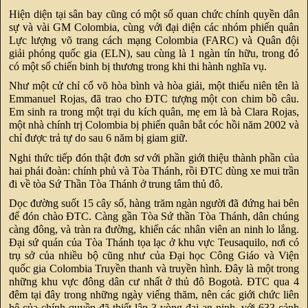
Hiện diện tại sân bay cũng có một số quan chức chính quyền dân
sự và vài GM Colombia, cùng với đại diện các nhóm phiến quân
Lực lượng võ trang cách mạng Colombia (FARC) và Quân đội
giải phóng quốc gia (ELN), sau cùng là 1 ngàn tín hữu, trong đó
có một số chiến binh bị thương trong khi thi hành nghĩa vụ.
Như một cử chỉ cổ võ hòa bình và hòa giải, một thiếu niên tên là
Emmanuel Rojas, đã trao cho ĐTC tượng một con chim bồ câu.
Em sinh ra trong một trại du kích quân, mẹ em là bà Clara Rojas,
một nhà chính trị Colombia bị phiến quân bắt cóc hồi năm 2002 và
chỉ được trả tự do sau 6 năm bị giam giữ.
Nghi thức tiếp đón thật đơn sơ với phần giới thiệu thành phần của
hai phái đoàn: chính phủ và Tòa Thánh, rồi ĐTC dùng xe mui trần
đi về tòa Sứ Thần Tòa Thánh ở trung tâm thủ đô.
Dọc đường suốt 15 cây số, hàng trăm ngàn người đã đứng hai bên
để đón chào ĐTC. Càng gần Tòa Sứ thần Tòa Thánh, dân chúng
càng đông, và tràn ra đường, khiến các nhân viên an ninh lo lắng.
Đại sứ quán của Tòa Thánh tọa lạc ở khu vực Teusaquilo, nơi có
trụ sở của nhiều bộ cũng như của Đại học Công Giáo và Viện
quốc gia Colombia Truyền thanh và truyền hình. Đây là một trong
những khu vực đông dân cư nhất ở thủ đô Bogotà. ĐTC qua 4
đêm tại đây trong những ngày viếng thăm, nên các giới chức liên
hệ của chính quyền đã thiết lập 3 vòng đai an ninh, với 633 cảnh