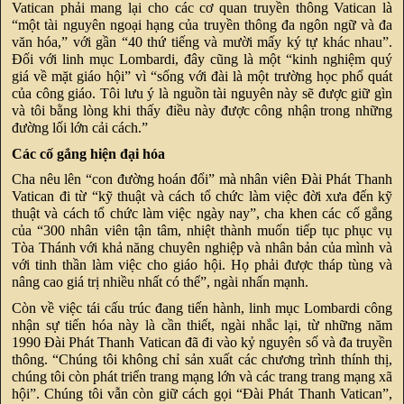
Vatican phải mang lại cho các cơ quan truyền thông Vatican là
“một tài nguyên ngoại hạng của truyền thông đa ngôn ngữ và đa
văn hóa,” với gần “40 thứ tiếng và mười mấy ký tự khác nhau”.
Đối với linh mục Lombardi, đây cũng là một “kinh nghiệm quý
giá về mặt giáo hội” vì “sống với đài là một trường học phổ quát
của công giáo. Tôi lưu ý là nguồn tài nguyên này sẽ được giữ gìn
và tôi bằng lòng khi thấy điều này được công nhận trong những
đường lối lớn cải cách.”
Các cố gắng hiện đại hóa
Cha nêu lên “con đường hoán đổi” mà nhân viên Đài Phát Thanh
Vatican đi từ “kỹ thuật và cách tổ chức làm việc đời xưa đến kỹ
thuật và cách tổ chức làm việc ngày nay”, cha khen các cố gắng
của “300 nhân viên tận tâm, nhiệt thành muốn tiếp tục phục vụ
Tòa Thánh với khả năng chuyên nghiệp và nhân bản của mình và
với tinh thần làm việc cho giáo hội. Họ phải được tháp tùng và
nâng cao giá trị nhiều nhất có thể”, ngài nhấn mạnh.
Còn về việc tái cấu trúc đang tiến hành, linh mục Lombardi công
nhận sự tiến hóa này là cần thiết, ngài nhắc lại, từ những năm
1990 Đài Phát Thanh Vatican đã đi vào kỷ nguyên số và đa truyền
thông. “Chúng tôi không chỉ sản xuất các chương trình thính thị,
chúng tôi còn phát triển trang mạng lớn và các trang trang mạng xã
hội”. Chúng tôi vẫn còn giữ cách gọi “Đài Phát Thanh Vatican”,