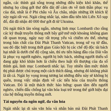
ngắn, các thính giả sống trong những điều kiện khó khăn, thế
nhưng họ cũng gởi thư đến đài để cám ơn về tinh thần phục vụ
của đài, nhất là ở Phi châu và Âu châu, nhận những lời khích lệ
này ngài rất vui. Ngài cũng nhắc lại, năm đầu tiên khi Liên Xô sụp
đổ, đài đã nhận 40 000 thư gởi đi từ Ukraina.
Dù ngài thích làn sóng ngắn, nhưng linh mục Lombardi cho rằng
các kỹ thuật truyền thông mới bây giờ mở một khoảng không gian
rất quan trọng, ngày nay rất trọng yếu và chiếm ưu thế, nhưng
trong bản chất của Đài Phát Thanh Vatican, trong sứ vụ từ đầu,
sau đó đặc biệt trong thời gian Giáo hội bị các chế độ độc tài bách
hại nhất là dưới chế độ cộng sản, thì ưu tiên hàng đầu của Đài vẫn
là phục vụ người nghèo, người bị bức bách, những người thiểu số
đang gặp khó khăn hơn là chiều theo luật tối thượng của đa số
thính giả, linh mục Lombardi nhắc lại. Tuy nhiên tầm mức thính
thị phải được chú trọng một cách thích đáng, nhưng đó không phải
là tất cả. Ngài hy vọng trong tương lai những điều này sẽ không bị
quên, trong việc nhận định về các tiến hóa của truyền thông
Vatican. Đó là một thách thức hào hứng: quan tâm đến người
nghèo, chiến đấu chống lại văn hóa loại trừ trong thế giới hiện đại
của hệ thống truyền thông mới.
Tài nguyên đa ngôn ngữ, đa văn hóa
Ngài nhắc lại di sản văn hóa và nhân bản mà Đài Phát Thanh