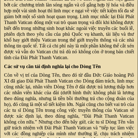
bớt các chương trình làn sóng ngắn và cố gắng hợp lý hóa và điều
hợp một vài sinh hoạt thì linh mục e ngại về việc tiết kiệm tối đa sẽ
giảm bớt một số sinh hoạt quan trọng. Linh mục nhắc lại Đài Phát
Thanh Vatican đóng một vai trò quan trọng và đôi khi không được
biết đến trong những sinh hoạt khác ngoài việc truyền các buổi lễ,
phiên dịch theo yêu cầu của phủ Quốc vụ khanh, tài liệu và thư
khố hay giới thiệu Vatican trong thế giới truyền thông và các nhà
thông tin quốc tế. Tất cả chi phí này là một phần không thể cắt xén
được và vẫn do Vatican chi trả dù nó không còn ở trong bản chiết
tính của Đài Phát Thanh Vatican.
Các sứ vụ cần tái định nghĩa lại cho Dòng Tên
Còn về vị trí của Dòng Tên, theo đó từ đầu Đức Giáo hoàng Piô
XI đã giao Đài Phát Thanh Vatican cho Dòng đảm trách, linh mục
cũng nhắc lại, nhân viên Dòng Tên ở đài được trả lương thấp hơn
các nhân viên khác của đài (dưới hình thức không phải là lương
theo đúng nghĩa, nhưng là tiền bồi thường trả cho cộng đoàn của
họ), đó cũng là một số tiết kiệm lớn. Ngài cũng cho biết vai trò của
các tu sĩ Dòng Tên trong công việc truyền thông của Vatican sẽ
được xác định lại, theo đúng nghĩa, “Đài Phát Thanh Vatican
không còn nữa.” Nhưng cho đến bây giờ, các tu sĩ Dòng Tên vẫn
giữ trách nhiệm với Đài Phát Thanh Vatican và “tiếp tục làm việc
với các đồng nghiệp của mình như thường lệ, chịu trách nhiệm