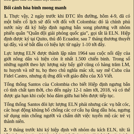
Bối cảnh hòa bình mong manh
1.
Thực vậy, 2 ngày trước khi ĐTC lên đường, hôm 4-9, đã có
một biến cố lịch sử đối với đối với Colombia: đó là chính phủ
nước này đã ký hiệp định ngưng bắn song phương với nhóm
phiến quân ”Quân đội giải phóng quốc gia”, gọi tắt là ELN. Hiệp
định được ký tại Quito, thủ đô Ecuador, sau 7 tháng thương thuyết
tại đây, và sẽ bắt đầu có hiệu lực từ ngày 1-10 tới đây.
Lực lượng ELN được thành lập năm 1964 sau cuộc nổi dậy của
giới nông dân và hiện còn ít nhất 1.500 chiến binh. Trong số
những người theo lực lượng này bấy giờ cũng có hàng trăm LM,
tu huynh và nữ tu, họ theo chủ nghĩa mác xít, say mê Cuba của
Fidel Castro, nhưng dị ứng đối với giáo điều của Xô Viết.
Tổng thống Santos của Colombia cho biết Hiệp định ngưng bắn
có tính chất tạm thời, cho đến ngày 12-1 năm tới, 2018, và có thể
được gia hạn khi cuộc hòa đảm giữa hai bên được tiếp tục.
Tổng thống Santos đòi lực lượng ELN phải nhưng các vụ bắt cóc,
các hoạt động khủng bố chống các cơ cấu hạ tầng dầu hỏa, ngưng
sử dụng mìn chống người và chấm dứt việc tuyển mộ các trẻ vị
thành niên.
2.
9 tháng trước khi ký hiệp định với nhóm du kích ELN, tức là