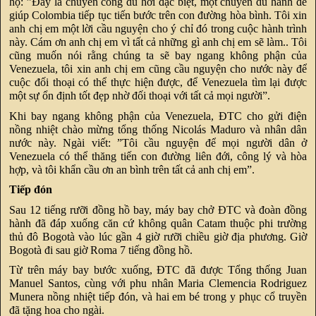
họ: ”Đây là chuyến công du hơi đặc biệt, một chuyến du hành để
giúp Colombia tiếp tục tiến bước trên con đường hòa bình. Tôi xin
anh chị em một lời cầu nguyện cho ý chỉ đó trong cuộc hành trình
này. Cám ơn anh chị em vì tất cả những gì anh chị em sẽ làm.. Tôi
cũng muốn nói rằng chúng ta sẽ bay ngang không phận của
Venezuela, tôi xin anh chị em cũng cầu nguyện cho nước này để
cuộc đối thoại có thể thực hiện được, để Venezuela tìm lại được
một sự ổn định tốt đẹp nhờ đối thoại với tất cả mọi người”.
Khi bay ngang không phận của Venezuela, ĐTC cho gửi điện
nồng nhiệt chào mừng tổng thống Nicolás Maduro và nhân dân
nước này. Ngài viết: ”Tôi cầu nguyện để mọi người dân ở
Venezuela có thể thăng tiến con đường liên đới, công lý và hòa
hợp, và tôi khẩn cầu ơn an bình trên tất cả anh chị em”.
Tiếp đón
Sau 12 tiếng rưỡi đồng hồ bay, máy bay chở ĐTC và đoàn đồng
hành đã đáp xuống căn cứ không quân Catam thuộc phi trường
thủ đô Bogotà vào lúc gần 4 giờ rưỡi chiều giờ địa phương. Giờ
Bogotà đi sau giờ Roma 7 tiếng đồng hồ.
Từ trên máy bay bước xuống, ĐTC đã được Tổng thống Juan
Manuel Santos, cùng với phu nhân Maria Clemencia Rodriguez
Munera nồng nhiệt tiếp đón, và hai em bé trong y phục cổ truyền
đã tặng hoa cho ngài.