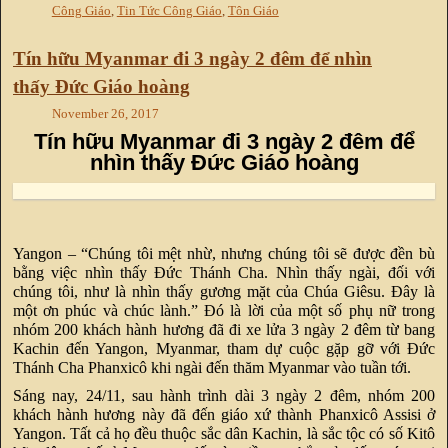
Công Giáo
,
Tin Tức Công Giáo
,
Tôn Giáo
Tín hữu Myanmar đi 3 ngày 2 đêm để nhìn
thấy Đức Giáo hoàng
November 26, 2017
Tín hữu Myanmar đi 3 ngày 2 đêm để
nhìn thấy Đức Giáo hoàng
Yangon – “Chúng tôi mệt nhừ, nhưng chúng tôi sẽ được đền bù
bằng việc nhìn thấy Đức Thánh Cha. Nhìn thấy ngài, đối với
chúng tôi, như là nhìn thấy gương mặt của Chúa Giêsu. Đây là
một ơn phúc và chúc lành.” Đó là lời của một số phụ nữ trong
nhóm 200 khách hành hương đã đi xe lửa 3 ngày 2 đêm từ bang
Kachin đến Yangon, Myanmar, tham dự cuộc gặp gỡ với Đức
Thánh Cha Phanxicô khi ngài đến thăm Myanmar vào tuần tới.
Sáng nay, 24/11, sau hành trình dài 3 ngày 2 đêm, nhóm 200
khách hành hương này đã đến giáo xứ thành Phanxicô Assisi ở
Yangon. Tất cả họ đều thuộc sắc dân Kachin, là sắc tộc có số Kitô