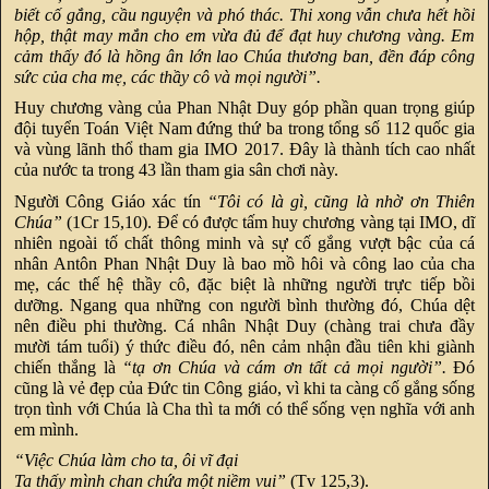
biết cố gắng, cầu nguyện và phó thác. Thi xong vẫn chưa hết hồi
hộp, thật may mắn cho em vừa đủ để đạt huy chương vàng. Em
cảm thấy đó là hồng ân lớn lao Chúa thương ban, đền đáp công
sức của cha mẹ, các thầy cô và mọi người”.
Huy chương vàng của Phan Nhật Duy góp phần quan trọng giúp
đội tuyển Toán Việt Nam đứng thứ ba trong tổng số 112 quốc gia
và vùng lãnh thổ tham gia IMO 2017. Đây là thành tích cao nhất
của nước ta trong 43 lần tham gia sân chơi này.
Người Công Giáo xác tín
“Tôi có là gì, cũng là nhờ ơn Thiên
Chúa”
(1Cr 15,10). Để có được tấm huy chương vàng tại IMO, dĩ
nhiên ngoài tố chất thông minh và sự cố gắng vượt bậc của cá
nhân Antôn Phan Nhật Duy là bao mồ hôi và công lao của cha
mẹ, các thế hệ thầy cô, đặc biệt là những người trực tiếp bồi
dưỡng. Ngang qua những con người bình thường đó, Chúa dệt
nên điều phi thường. Cá nhân Nhật Duy (chàng trai chưa đầy
mười tám tuổi) ý thức điều đó, nên cảm nhận đầu tiên khi giành
chiến thắng là
“tạ ơn Chúa và cám ơn tất cả mọi người”.
Đó
cũng là vẻ đẹp của Đức tin Công giáo, vì khi ta càng cố gắng sống
trọn tình với Chúa là Cha thì ta mới có thể sống vẹn nghĩa với anh
em mình.
“Việc Chúa làm cho ta, ôi vĩ đại
Ta thấy mình chan chứa một niềm vui”
(Tv 125,3).