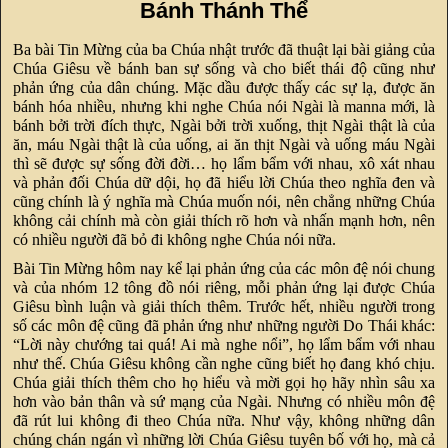
Bánh Thánh Thể
Ba bài Tin Mừng của ba Chúa nhật trước đã thuật lại bài giảng của
Chúa Giêsu về bánh ban sự sống và cho biết thái độ cũng như
phản ứng của dân chúng. Mặc dầu được thấy các sự lạ, được ăn
bánh hóa nhiều, nhưng khi nghe Chúa nói Ngài là manna mới, là
bánh bởi trời đích thực, Ngài bởi trời xuống, thịt Ngài thật là của
ăn, máu Ngài thật là của uống, ai ăn thịt Ngài và uống máu Ngài
thì sẽ được sự sống đời đời… họ lẩm bẩm với nhau, xô xát nhau
và phản đối Chúa dữ dội, họ đã hiểu lời Chúa theo nghĩa đen và
cũng chính là ý nghĩa mà Chúa muốn nói, nên chẳng những Chúa
không cải chính mà còn giải thích rõ hơn và nhấn mạnh hơn, nên
có nhiều người đã bỏ đi không nghe Chúa nói nữa.
Bài Tin Mừng hôm nay kể lại phản ứng của các môn đệ nói chung
và của nhóm 12 tông đồ nói riêng, mỗi phản ứng lại được Chúa
Giêsu bình luận và giải thích thêm. Trước hết, nhiều người trong
số các môn đệ cũng đã phản ứng như những người Do Thái khác:
“Lời này chướng tai quá! Ai mà nghe nổi”, họ lẩm bẩm với nhau
như thế. Chúa Giêsu không cần nghe cũng biết họ đang khó chịu.
Chúa giải thích thêm cho họ hiểu và mời gọi họ hãy nhìn sâu xa
hơn vào bản thân và sứ mạng của Ngài. Nhưng có nhiều môn đệ
đã rút lui không đi theo Chúa nữa. Như vậy, không những dân
chúng chán ngán vì những lời Chúa Giêsu tuyên bố với họ, mà cả