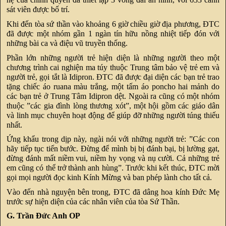
sát viên được bố trí.
Khi đến tòa sứ thần vào khoảng 6 giờ chiều giờ địa phương, ĐTC
đã được một nhóm gần 1 ngàn tín hữu nồng nhiệt tiếp đón với
những bài ca và điệu vũ truyền thống.
Phần lớn những người trẻ hiện diện là những người theo một
chương trình cai nghiện ma túy thuộc Trung tâm bảo vệ trẻ em và
người trẻ, gọi tắt là Idipron. ĐTC đã được đại diện các bạn trẻ trao
tặng chiếc áo ruana màu trắng, một tấm áo poncho hai mảnh do
các bạn trẻ ở Trung Tâm Idipron dệt. Ngoài ra cũng có một nhóm
thuộc ”các gia đình lòng thương xót”, một hội gồm các giáo dân
và linh mục chuyên hoạt động để giúp đỡ những người túng thiếu
nhất.
Ứng khẩu trong dịp này, ngài nói với những người trẻ: ”Các con
hãy tiếp tục tiến bước. Đừng để mình bị bị đánh bại, bị lường gạt,
đừng đánh mất niềm vui, niềm hy vọng và nụ cười. Cả những trẻ
em cũng có thể trở thành anh hùng”. Trước khi kết thúc, ĐTC mời
gọi mọi người đọc kinh Kính Mừng và ban phép lành cho tất cả.
Vào đến nhà nguyện bên trong, ĐTC đã dâng hoa kính Đức Mẹ
trước sự hiện diện của các nhân viên của tòa Sứ Thần.
G. Trần Đức Anh OP