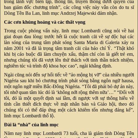
trong lãnh vực biên tập, thông tin, truyền thông dưới quyền của
ban giám đốc chương trình”, các công việc này vẫn còn do tu sĩ
Dòng Tên Ba Lan, linh mục Andrzej Majewski đảm nhận.
Các cơn khủng hoảng và các thất vọng
Trong cuộc phỏng vấn này, linh mục Lombardi cũng nói về hai
giai đoạn đau lòng: trước hết là cuộc tranh cãi về sự độc hại các
làn sóng của trung tâm phát sóng Santa Maria di Galeria xảy ra
năm 2001 và đã là trọng tâm tranh cãi của báo chí Ý. “Thật khó
khi bị cáo buộc đã làm chuyện xấu, thậm chí còn là giết trẻ em,
nhưng chúng tôi đã vượt lên thử thách với tinh thần trách nhiệm,
nghiêm túc và trình độ khoa học cao”, ngài khẳng định.
Ngài cũng nói đến sự hối tiếc về “ảo mộng bị vỡ” của nhiều người
Nigéria sau khi bỏ chương trình phát sóng bằng ngôn ngữ hausa,
một ngôn ngữ miền Bắc-Đông Nigéria. “Tôi đã phải bỏ dự án này,
tôi nhớ quan tâm lúc đó là ‘không nới rộng thêm nữa’…” “Đối với
tôi, đó là một quyết định sai lầm, đi ngược với sự thông hiểu về
tính cần thiết đích thực về mặt nhân bản và Giáo hội, theo đó
chúng tôi có thể đáp ứng một cách khiêm tốn nhưng đáng kể”,
linh mục Lombardi thố lộ.
Đài là “nhà” của linh mục
Năm nay linh mục Lombardi 73 tuổi, cha là giám tỉnh Dòng Tên