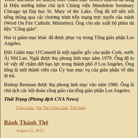
là Hiệu trưởng kiêm chủ tịch Chủng viện Mundelein Seminary
Chicago tại Đại học St. Mary of the Lake. Ông đã trở nên nổi
tiếng thông qua các chương trình trên mạng trực tuyến của mình
(Word On Fire Catholic Ministries). Ông còn sản xuất bộ phim tài
liệu "Công giáo".
Hai vị giám mục khác đã được phục vụ trong Tổng giáo phận Los
Angeles.
Đức Giám mục O'Connell là một nguồn gốc của quận Cork, nước
Ái Nhĩ Lan. Ngài được thụ phong linh mục năm 1979. Ông đã lo
về việc để chấm dứt bạo lực trong thành phố ở Los Angeles. Ông
từng là một thành viên của Ủy ban mục vụ của giáo phận về dân
di trú.
Bishop Brennan được thụ phong linh mục vào năm 1980. Ông là
chủ tịch các hội đoàn công giáo của tổng giáo phận Los Angeles.
Thái Trọng (Phỏng dịch CNA News)
Công Giáo
,
Tin Tức Công Giáo
,
Tôn Giáo
Bánh Thánh Thể
August 22, 2015