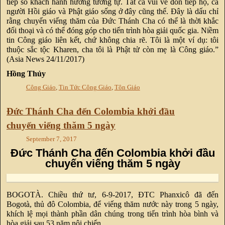
tiếp số khách hành hương tương tự. Tất cả vui vẻ đón tiếp họ, cả
người Hồi giáo và Phật giáo sống ở đây cũng thế. Đây là dấu chỉ
rằng chuyến viếng thăm của Đức Thánh Cha có thể là thời khắc
đối thoại và có thể đóng góp cho tiến trình hòa giải quốc gia. Niềm
tin Công giáo liên kết, chứ không chia rẽ. Tôi là một ví dụ: tôi
thuộc sắc tộc Kharen, cha tôi là Phật tử còn mẹ là Công giáo.”
(Asia News 24/11/2017)
Hồng Thủy
Công Giáo
,
Tin Tức Công Giáo
,
Tôn Giáo
Đức Thánh Cha đến Colombia khởi đầu
chuyến viếng thăm 5 ngày
September 7, 2017
Đức Thánh Cha đến Colombia khởi đầu
chuyến viếng thăm 5 ngày
BOGOTÀ. Chiều thứ tư, 6-9-2017, ĐTC Phanxicô đã đến
Bogotà, thủ đô Colombia, để viếng thăm nước này trong 5 ngày,
khích lệ mọi thành phần dân chúng trong tiến trình hòa bình và
hòa giải sau 53 năm nội chiến.