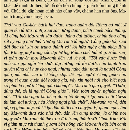
khác để mình đi theo, tức là đòi hỏi chúng ta phải luôn trung thành
với Chúa dù gặp hoàn cảnh nào cũng vậy, chẳng hạn như ông Ma-
ranh trong câu chuyện sau:
Thời vua Ga-liên bách hại đạo, trong quân đội Rôma có một sĩ
quan tên là Ma-ranh, xuất sắc, lừng danh, bách chiến bách thắng.
Ai cũng biết Ma-ranh sắp được thăng đại tướng, chính ông cũng
rất hy vọng như thế. Nhưng Ma-ranh là người Công giáo tốt, suốt
đời ông chỉ xin ơn trung thành với lời hứa ngày chịu phép Rửa
tội. Khi ấy, một trong các đại tướng Rôma chết bất ưng. Hôm sau,
vị toàn quyền mời Ma-ranh đến vui vẻ nói: “Tôi vừa được lệnh
nhà vua gọi ngài lên chức đại tướng, và tôi được hân hạnh trao
quyền tổng chỉ huy cho ngài, nhưng nghe đâu ngài là người Công
giáo, mà nhà vua thì không chịu để một người Công giáo nào
trong sĩ quan quân đội hoàng gia, vậy xin ngài nói cho biết ngài
có phải là người Công giáo không?”. Ma-ranh quả quyết: “Thưa,
đúng thế, tôi là người Công giáo”. Viên toàn quyền nghiêm nghị
nói: “Tôi cho ngài ba tiếng đồng hồ để nghĩ lại, nếu chối Giêsu
thì làm đại tướng, nếu không ngài phải chết”. Ma-ranh ra về, đến
gặp vị giám mục và kể lại đầu đuôi câu chuyện. Vị giám mục cầm
tay Ma-ranh đưa vào nhà thờ, dẫn lên cung thánh, là chính nơi
ngày xưa Ma-ranh đã thề trọn đời trung thành với Chúa Kitô. Rồi
vị giám mục rút thanh gươm bên hông của Ma-ranh đặt bên cạnh
sách Tin Mừng trên bàn thờ và nói: “Này ông Ma-ranh, dễ giải