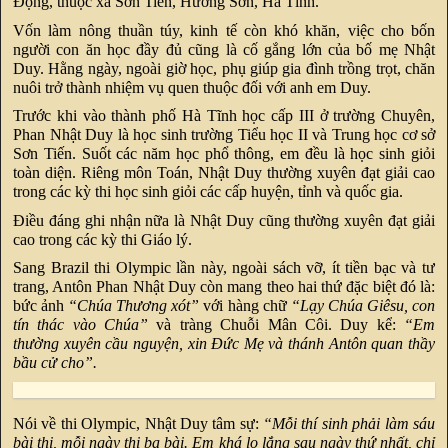
Đọng, thuộc xã Sơn Tiến, Hương Sơn, Hà Tĩnh.
Vốn làm nông thuần túy, kinh tế còn khó khăn, việc cho bốn
người con ăn học đầy đủ cũng là cố gắng lớn của bố mẹ Nhật
Duy. Hằng ngày, ngoài giờ học, phụ giúp gia đình trồng trọt, chăn
nuôi trở thành nhiệm vụ quen thuộc đối với anh em Duy.
Trước khi vào thành phố Hà Tĩnh học cấp III ở trường Chuyên,
Phan Nhật Duy là học sinh trường Tiểu học II và Trung học cơ sở
Sơn Tiến. Suốt các năm học phổ thông, em đều là học sinh giỏi
toàn diện. Riêng môn Toán, Nhật Duy thường xuyên đạt giải cao
trong các kỳ thi học sinh giỏi các cấp huyện, tỉnh và quốc gia.
Điều đáng ghi nhận nữa là Nhật Duy cũng thường xuyên đạt giải
cao trong các kỳ thi Giáo lý.
Sang Brazil thi Olympic lần này, ngoài sách vỡ, ít tiền bạc và tư
trang, Antôn Phan Nhật Duy còn mang theo hai thứ đặc biệt đó là:
bức ảnh
“Chúa Thương xót”
với hàng chữ
“Lạy Chúa Giêsu, con
tín thác vào Chúa”
và tràng Chuỗi Mân Côi. Duy kể:
“Em
thường xuyên cầu nguyện, xin Đức Mẹ và thánh Antôn quan thầy
bầu cử cho”.
Nói về thi Olympic, Nhật Duy tâm sự:
“Mỗi thí sinh phải làm sáu
bài thi, mỗi ngày thi ba bài. Em khá lo lắng sau ngày thứ nhất, chỉ