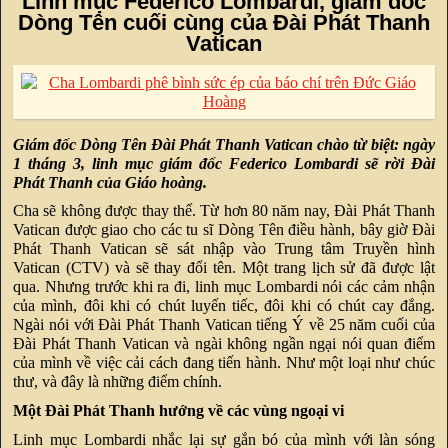
Linh mục Federico Lombardi, giám đốc
Dòng Tên cuối cùng của Đài Phát Thanh
Vatican
Giám đốc Dòng Tên Đài Phát Thanh Vatican chào từ biệt: ngày
1 tháng 3, linh mục giám đốc Federico Lombardi sẽ rời Đài
Phát Thanh của Giáo hoàng.
Cha sẽ không được thay thế. Từ hơn 80 năm nay, Đài Phát Thanh
Vatican được giao cho các tu sĩ Dòng Tên điều hành, bây giờ Đài
Phát Thanh Vatican sẽ sát nhập vào Trung tâm Truyền hình
Vatican (CTV) và sẽ thay đổi tên. Một trang lịch sử đã được lật
qua. Nhưng trước khi ra đi, linh mục Lombardi nói các cảm nhận
của mình, đôi khi có chút luyến tiếc, đôi khi có chút cay đắng.
Ngài nói với Đài Phát Thanh Vatican tiếng Ý về 25 năm cuối của
Đài Phát Thanh Vatican và ngài không ngần ngại nói quan điểm
của mình về việc cải cách đang tiến hành. Như một loại như chúc
thư, và đây là những điểm chính.
Một Đài Phát Thanh hướng về các vùng ngoại vi
Linh mục Lombardi nhắc lại sự gắn bó của mình với làn sóng