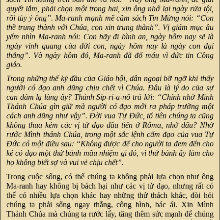
quyết lắm, phải chọn một trong hai, xin ông nhớ lại ngày rửa tội,
rồi tùy ý ông”. Ma-ranh mạnh mẽ cầm sách Tin Mừng nói: “Con
thề trung thành với Chúa, con xin trung thành”. Vị giám mục âu
yếm nhìn Ma-ranh nói: Con hãy đi bình an, ngày hôm nay sẽ là
ngày vinh quang của đời con, ngày hôm nay là ngày con đại
thắng”. Và ngày hôm đó, Ma-ranh đã đổ máu vì đức tin Công
giáo.
Trong những thế kỷ đầu của Giáo hội, dân ngoại bỡ ngỡ khi thấy
người có đạo anh dũng chịu chết vì Chúa. Đâu là lý do của sự
can đảm lạ lùng ấy? Thánh Síp-ri-a-nô trả lời: “Chính nhờ Mình
Thánh Chúa gìn giữ mà người có đạo mới ra pháp trường một
cách anh dũng như vậy”. Đời vua Tự Đức, tổ tiên chúng ta cũng
không thua kém các vị tử đạo đầu tiên ở Rôma, nhờ đâu? Nhờ
rước Mình thánh Chúa, trong một sắc lệnh cấm đạo của vua Tự
Đức có một điều sau: “Không được để cho người ta đem đến cho
kẻ có đạo một thứ bánh mầu nhiệm gì đó, vì thứ bánh ấy làm cho
họ không biết sợ và vui vẻ chịu chết”.
Trong cuộc sống, có thể chúng ta không phải lựa chọn như ông
Ma-ranh hay không bị bách hại như các vị tử đạo, nhưng rất có
thể có nhiều lựa chọn khác hay những thử thách khác, đòi hỏi
chúng ta phải sống ngay thẳng, công bình, bác ái. Xin Mình
Thánh Chúa mà chúng ta rước lấy, tăng thêm sức mạnh để chúng