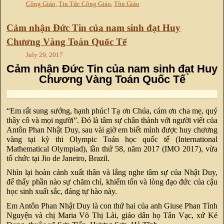
Công Giáo
,
Tin Tức Công Giáo
,
Tôn Giáo
Cảm nhận Đức Tin của nam sinh đạt Huy
Chương Vàng Toán Quốc Tế
July 29, 2017
Cảm nhận Đức Tin của nam sinh đạt Huy
Chương Vàng Toán Quốc Tế
“Em rất sung sướng, hạnh phúc! Tạ ơn Chúa, cám ơn cha mẹ, quý
thầy cô và mọi người”. Đó là tâm sự chân thành với người viết của
Antôn Phan Nhật Duy, sau vài giờ em biết mình được huy chương
vàng tại kỳ thi Olympic Toán học quốc tế (International
Mathematical Olympiad), lần thứ 58, năm 2017 (IMO 2017), vừa
tổ chức tại Jio de Janeiro, Brazil.
Nhìn lại hoàn cảnh xuất thân và lắng nghe tâm sự của Nhật Duy,
để thấy phần nào sự chăm chỉ, khiếm tốn và lòng đạo đức của cậu
học sinh xuất sắc, đáng tự hào này.
Em Antôn Phan Nhật Duy là con thứ hai của anh Giuse Phan Tình
Nguyện và chị Maria Võ Thị Lài, giáo dân họ Tân Vạc, xứ Kẻ