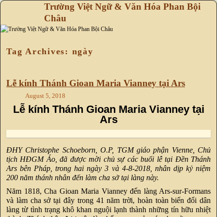
Trường Việt Ngữ & Văn Hóa Phan Bội
Châu
Skip to primary content
Skip to secondary content
Tag Archives:
ngày
Lễ kính Thánh Gioan Maria Vianney tại Ars
August 5, 2018
Lễ kính Thánh Gioan Maria Vianney tại
Ars
ĐHY Christophe Schoeborn, O.P, TGM giáo phận Vienne, Chủ
tịch HĐGM Áo, đã được mời chủ sự các buổi lễ tại Đền Thánh
Ars bên Pháp, trong hai ngày 3 và 4-8-2018, nhân dịp kỷ niệm
200 năm thánh nhân đến làm cha sở tại làng này.
Năm 1818, Cha Gioan Maria Vianney đến làng Ars-sur-Formans
và làm cha sở tại đây trong 41 năm trời, hoàn toàn biến đổi dân
làng từ tình trạng khô khan nguội lạnh thành những tín hữu nhiệt