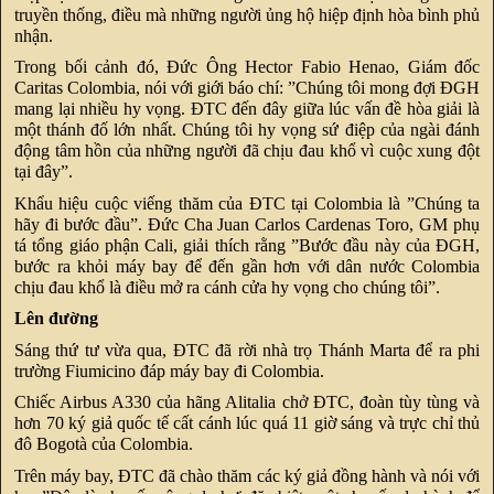
truyền thống, điều mà những người ủng hộ hiệp định hòa bình phủ
nhận.
Trong bối cảnh đó, Đức Ông Hector Fabio Henao, Giám đốc
Caritas Colombia, nói với giới báo chí: ”Chúng tôi mong đợi ĐGH
mang lại nhiều hy vọng. ĐTC đến đây giữa lúc vấn đề hòa giải là
một thánh đố lớn nhất. Chúng tôi hy vọng sứ điệp của ngài đánh
động tâm hồn của những người đã chịu đau khổ vì cuộc xung đột
tại đây”.
Khẩu hiệu cuộc viếng thăm của ĐTC tại Colombia là ”Chúng ta
hãy đi bước đầu”. Đức Cha Juan Carlos Cardenas Toro, GM phụ
tá tổng giáo phận Cali, giải thích rằng ”Bước đầu này của ĐGH,
bước ra khỏi máy bay để đến gần hơn với dân nước Colombia
chịu đau khổ là điều mở ra cánh cửa hy vọng cho chúng tôi”.
Lên đường
Sáng thứ tư vừa qua, ĐTC đã rời nhà trọ Thánh Marta để ra phi
trường Fiumicino đáp máy bay đi Colombia.
Chiếc Airbus A330 của hãng Alitalia chở ĐTC, đoàn tùy tùng và
hơn 70 ký giả quốc tế cất cánh lúc quá 11 giờ sáng và trực chỉ thủ
đô Bogotà của Colombia.
Trên máy bay, ĐTC đã chào thăm các ký giả đồng hành và nói với