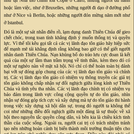
như tại Nhà thờ chính tòa Copte ở Cairo, những người du hành
hoặc làm việc, như ở Bruxelles, những người đi dạo ở đường phố
như ở Nice và Berlin, hoặc những người đón mừng năm mới như
ở Istanbul.
Đó là một sự sát nhân điên rồ, lạm dụng danh Thiên Chúa để gieo
chết chóc, trong toan tính khẳng định ý muốn thống trị và quyền
lực. Vì thế tôi kêu gọi tất cả các vị lãnh đạo tôn giáo hãy hiệp sức
để mạnh mẽ tái khẳng định rằng không bao giờ có thể giết người
nhân danh Thiên Chúa. Nạn khủng bố do trào lưu cực đoan là kết
quả của một sự lầm than trầm trọng về tinh thần, kèm theo đó có
một sự nghèo nàn về mặt xã hội. Nó chỉ có thể hoàn toàn bị đánh
bại với sự đóng góp chung của các vị lãnh đạo tôn giáo và chính
trị. Các vị lãnh đạo tôn giáo có nhiệm vụ thông truyền các giá trị
tôn giáo không chấp nhận sự đối nghịch giữa lòng kính sợ Thiên
Chúa và tình yêu tha nhân. Các vị lãnh đạo chính trị có nhiệm vụ
bảo đảm trong lãnh vực công cộng quyền tự do tôn giáo, nhìn
nhận sự đóng góp tích cực và xây dựng mà tự do tôn giáo thi hành
trong việc xây dựng xã hội dân sự, trong đó người ta không thể
coi như những điều đối nghịch giữa một đàng là sự thuộc về xã
hội theo nguyên tắc quyền công dân, và bên kia là chiều kích tinh
thần của cuộc sống. Ngoài ra, người cai trị có trách nhiệm tránh
tạo nên những hoàn cảnh bị biến thành môi trường thuận tiện cho