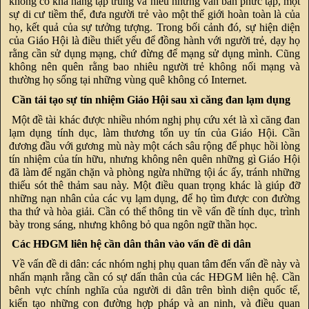
không có khả năng tập trung và hiểu những văn bản phức tạp, một
sự di cư tiềm thể, đưa người trẻ vào một thế giới hoàn toàn là của
họ, kết quả của sự tưởng tượng. Trong bối cảnh đó, sự hiện diện
của Giáo Hội là điều thiết yếu để đồng hành với người trẻ, dạy họ
rằng cần sử dụng mạng, chứ đừng để mạng sử dụng mình. Cũng
không nên quên rằng bao nhiêu người trẻ không nối mạng và
thường họ sống tại những vùng quê không có Internet.
Cần tái tạo sự tín nhiệm Giáo Hội sau xì căng đan lạm dụng
Một đề tài khác được nhiều nhóm nghị phụ cứu xét là xì căng đan
lạm dụng tính dục, làm thương tổn uy tín của Giáo Hội. Cần
đương đầu với gương mù này một cách sâu rộng để phục hồi lòng
tín nhiệm của tín hữu, nhưng không nên quên những gì Giáo Hội
đã làm để ngăn chặn và phòng ngừa những tội ác ấy, tránh những
thiếu sót thê thảm sau này. Một điều quan trọng khác là giúp đỡ
những nạn nhân của các vụ lạm dụng, để họ tìm được con đường
tha thứ và hòa giải. Cần có thể thông tin về vấn đề tính dục, trình
bày trong sáng, nhưng không bỏ qua ngôn ngữ thần học.
Các HĐGM liên hệ cần dân thân vào vấn đề di dân
Về vấn đề di dân: các nhóm nghị phụ quan tâm đến vấn đề này và
nhấn mạnh rằng cần có sự dấn thân của các HĐGM liên hệ. Cần
bênh vực chính nghĩa của người di dân trên bình diện quốc tế,
kiến tạo những con đường hợp pháp và an ninh, và điều quan