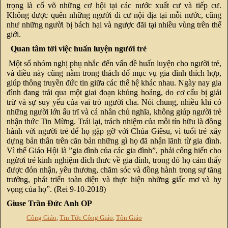
trọng là cổ võ những cơ hội tại các nước xuất cư và tiếp cư.
Không được quên những người di cư nội địa tại mỗi nước, cũng
như những người bị bách hại và ngược đãi tại nhiều vùng trên thế
giới.
Quan tâm tới việc huấn luyện người trẻ
Một số nhóm nghị phụ nhắc đến vấn đề huấn luyện cho người trẻ,
và điều này cũng nằm trong thách đố mục vụ gia đình thích hợp,
giúp thông truyền đức tin giữa các thể hệ khác nhau. Ngày nay gia
đình đang trải qua một giai đoạn khủng hoảng, do cơ cấu bị giải
trừ và sự suy yếu của vai trò người cha. Nói chung, nhiều khi có
những người lớn ấu trĩ và cá nhân chủ nghĩa, không giúp người trẻ
nhận thức Tin Mừng. Trái lại, trách nhiệm của mỗi tín hữu là đồng
hành với người trẻ để họ gặp gỡ với Chúa Giêsu, vì tuổi trẻ xây
dựng bản thân trên căn bản những gì họ đã nhận lãnh từ gia đình.
Vì thế Giáo Hội là ”gia đình của các gia đình”, phải cống hiến cho
ngừơi trẻ kinh nghiệm đích thưc về gia đình, trong đó họ cảm thấy
được đón nhận, yêu thương, chăm sóc và đồng hành trong sự tăng
trưởng, phát triển toàn diện và thực hiện những giấc mơ và hy
vọng của họ”. (Rei 9-10-2018)
Giuse Trần Đức Anh OP
Công Giáo
,
Tin Tức Công Giáo
,
Tôn Giáo