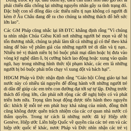
phải chiến đấu chống lại những nguyên nhân gây ra tình trạng đó.
Đặc biệt con số đông đảo các thiếu niên tị nạn không có người đi
kèm ở Âu Châu đang đề ra cho chúng ta những thách đố hết sức
lớn lao”.
Các GM Pháp cũng nhắc lại lời ĐTC khẳng định rằng ”Vì chúng
ta nhìn nhận Chúa Giêsu Kitô nơi những người bé mọn và dễ bị
tổn thương nhất, chúng ta phải làm tất cả những gì có thể theo khả
năng để bảo vệ phẩm giá của những người trẻ di dân và tị nạn..
Nhiều trẻ vị thành niên bị bó buộc phải mại dâm hoặc bị đưa vào
vòng kỹ nghệ dâm ô, bị cưỡng bách lao động hoặc xung vào quân
ngũ, hay trong những hình thức tội phạm khác, các em là những
người bị bó buộc phải trốn chạy vì xung đột và bách hại”.
HĐGM Pháp và Đức nhận định rằng ”Giáo hội Công giáo tại hai
nước này có nhiều tài nguyên để đồng hành với những người trẻ
di dân để giúp các em trên con đường đạt tới sự tự lập. Đứng trước
thách đố rộng lớn, cần phải nới rộng các đề nghị hiện có và phát
triển hơn nữa. Trọng tâm hoạt động được tiến hành theo nguyên
tắc: khích lệ mỗi trẻ em phát huy khả năng của mình, đồng thời
cũng không được quên trách nhiệm của các cơ quan nhà nước có
thẩm quyền. Trong tư cách là những nước đã ký Hiệp ước
Genève, Hiệp ước Liên hiệp Quốc về quyền của các trẻ em và các
hiệp ước quốc tế khác, nươc Pháp và Đức nhìn nhận các trẻ vị