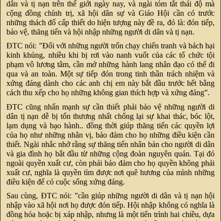
dân và tị nạn trên thế giới ngày nay, và ngài tóm tắt thái độ mà
cộng đồng chính trị, xã hội dân sự và Giáo Hội cần có trước
những thách đố cấp thiết do hiện tượng này đề ra, đó là: đón tiếp,
bảo vệ, thăng tiến và hội nhập những người di dân và tị nạn.
ĐTC nói: ”Đối với những người trốn chạy chiến tranh và bách hại
kinh khủng, nhiều khi bị rơi vào nanh vuốt của các tổ chức tội
phạm vô lương tâm, cần mở những hành lang nhân đạo có thể đi
qua và an toàn. Một sự tiếp đón trong tinh thần trách nhiệm và
xứng đáng dành cho các anh chị em này bắt đầu trước hết bằng
cách thu xếp cho họ những không gian thích hợp và xứng đáng”.
ĐTC cũng nhấn mạnh sự cần thiết phải bảo vệ những người di
dân tị nạn dễ bị tổn thương nhất chống lại sự khai thác, bóc lột,
lạm dụng và bạo hành.. đồng thời giúp thăng tiến các quyền lợi
của họ như những nhân vị, bảo đảm cho họ những điều kiện cần
thiết. Ngài nhắc nhở rằng sự thăng tiến nhân bản cho người di dân
và gia đình họ bắt đầu từ những cộng đoàn nguyên quán. Tại đó
ngoài quyền xuất cư, còn phải bảo đảm cho họ quyền không phải
xuất cư, nghĩa là quyền tìm được nơi quê hương của mình những
điều kiện để có cuộc sống xứng đáng.
Sau cùng, ĐTC nói: ”cần giúp những người di dân và tị nạn hội
nhập vào xã hội nơi họ được đón tiếp. Hội nhập không có nghĩa là
đồng hóa hoặc bị xáp nhập, nhưng là một tiến trình hai chiều, dựa