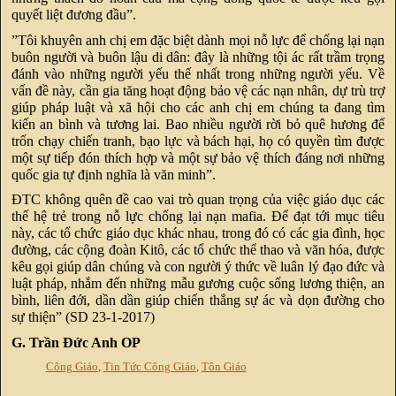
quyết liệt đương đầu”.
”Tôi khuyên anh chị em đặc biệt dành mọi nỗ lực để chống lại nạn
buôn người và buôn lậu di dân: đây là những tội ác rất trầm trọng
đánh vào những người yếu thế nhất trong những người yếu. Về
vấn đề này, cần gia tăng hoạt động bảo vệ các nạn nhân, dự trù trợ
giúp pháp luật và xã hội cho các anh chị em chúng ta đang tìm
kiến an bình và tương lai. Bao nhiều người rời bỏ quê hương để
trốn chạy chiến tranh, bạo lực và bách hại, họ có quyền tìm được
một sự tiếp đón thích hợp và một sự bảo vệ thích đáng nơi những
quốc gia tự định nghĩa là văn minh”.
ĐTC không quên đề cao vai trò quan trọng của việc giáo dục các
thế hệ trẻ trong nỗ lực chống lại nạn mafia. Để đạt tới mục tiêu
này, các tổ chức giáo dục khác nhau, trong đó có các gia đình, học
đường, các cộng đoàn Kitô, các tổ chức thể thao và văn hóa, được
kêu gọi giúp dân chúng và con người ý thức về luân lý đạo đức và
luật pháp, nhắm đến những mẫu gương cuộc sống lương thiện, an
bình, liên đới, dần dần giúp chiến thắng sự ác và dọn đường cho
sự thiện” (SD 23-1-2017)
G. Trần Đức Anh OP
Công Giáo
,
Tin Tức Công Giáo
,
Tôn Giáo