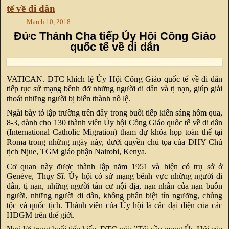
tế về di dân
March 10, 2018
Đức Thánh Cha tiếp Ủy Hội Công Giáo
quốc tế về di dân
VATICAN. ĐTC khích lệ Ủy Hội Công Giáo quốc tế về di dân
tiếp tục sứ mạng bênh đỡ những người di dân và tị nạn, giúp giải
thoát những người bị biến thành nô lệ.
Ngài bày tỏ lập trường trên đây trong buổi tiếp kiến sáng hôm qua,
8-3, dành cho 130 thành viên Ủy hội Công Giáo quốc tế về di dân
(International Catholic Migration) tham dự khóa họp toàn thể tại
Roma trong những ngày này, dưới quyền chủ tọa của ĐHY Chủ
tịch Njue, TGM giáo phận Nairobi, Kenya.
Cơ quan này được thành lập năm 1951 và hiện có trụ sở ở
Genève, Thụy Sĩ. Ủy hội có sứ mạng bênh vực những người di
dân, tị nạn, những người tản cư nội địa, nạn nhân của nạn buôn
người, những người di dân, không phân biệt tín ngưỡng, chủng
tộc và quốc tịch. Thành viên của Ủy hội là các đại diện của các
HĐGM trên thế giới.