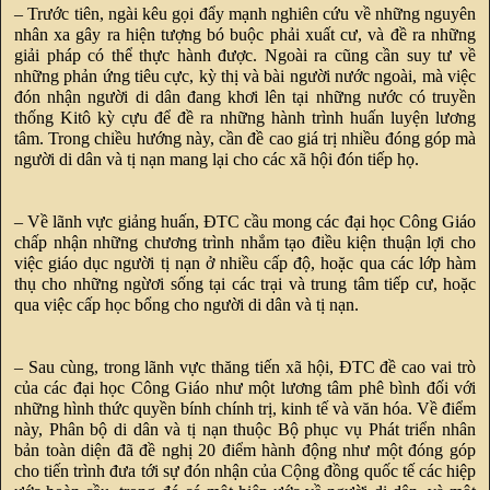
– Trước tiên, ngài kêu gọi đẩy mạnh nghiên cứu về những nguyên
nhân xa gây ra hiện tượng bó buộc phải xuất cư, và đề ra những
giải pháp có thể thực hành được. Ngoài ra cũng cần suy tư về
những phản ứng tiêu cực, kỳ thị và bài người nước ngoài, mà việc
đón nhận người di dân đang khơi lên tại những nước có truyền
thống Kitô kỳ cựu để đề ra những hành trình huấn luyện lương
tâm. Trong chiều hướng này, cần đề cao giá trị nhiều đóng góp mà
người di dân và tị nạn mang lại cho các xã hội đón tiếp họ.
– Về lãnh vực giảng huấn, ĐTC cầu mong các đại học Công Giáo
chấp nhận những chương trình nhắm tạo điều kiện thuận lợi cho
việc giáo dục người tị nạn ở nhiều cấp độ, hoặc qua các lớp hàm
thụ cho những ngừơi sống tại các trại và trung tâm tiếp cư, hoặc
qua việc cấp học bổng cho người di dân và tị nạn.
– Sau cùng, trong lãnh vực thăng tiến xã hội, ĐTC đề cao vai trò
của các đại học Công Giáo như một lương tâm phê bình đối với
những hình thức quyền bính chính trị, kinh tế và văn hóa. Về điểm
này, Phân bộ di dân và tị nạn thuộc Bộ phục vụ Phát triển nhân
bản toàn diện đã đề nghị 20 điểm hành động như một đóng góp
cho tiến trình đưa tới sự đón nhận của Cộng đồng quốc tế các hiệp