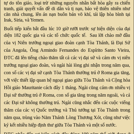
tự do tôn giáo, loại trừ những nguyên nhân bất hòa gây ra chiến
tranh, giải quyết vấn đề di dân và tị nạn, bảo vệ thiên nhiên như
căn nhà chung, lên án nạn buôn bán võ khí, tái lập hòa bình tại
Irak, Siria, và Yemen.
Buổi tiếp kiến bắt đầu lúc 10 giờ rưỡi trước sự hiện diện của đại
diện 182 quốc gia và các tổ chức quốc tế.
Sau lời chào mở đầu
của vị Niên trưởng ngoại giao đoàn cạnh Tòa Thánh, là Đại Sứ
của Angola, Ông Armindo Fernandes do Espírito Santo Vieira,
ĐTC đã lên tiếng chào thăm tất cả các vị đại sứ và cám ơn vị niên
trưởng ngoại giao đoàn, và ngài hài lòng ghi nhận trong năm qua,
con số các vị đại sứ cạnh Tòa Thánh thường trú ở Roma gia tăng,
với việc thiết lập quan hệ ngoại giao giữa Tòa Thánh và Cộng hòa
Hồi giáo Mauritanie cách đây 1 tháng. Ngài cũng cám ơn nhiều vị
Đại sứ thường trú ở Roma, con số gia tăng trong năm ngoái, và cả
các Đại sứ không thường trú. Ngài cũng nhắc đến các cuộc viếng
thăm của các vị Quốc trưởng và Thủ tướng tại Tòa Thánh trong
năm qua, trùng vào Năm Thánh Lòng Thương Xót, cũng như việc
ký kết nhiều hiệp định thư giữa Tòa Thánh và một số nước.