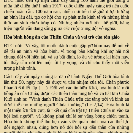
ĐTC nhắc đến sự kiện cách đây đúng 100 năm thế giới đang ở
giữa thế chiến thứ I, năm 1917, cuộc chiến ngày càng trở nên cuộc
chiến hoàn cầu. 100 năm sau, nhiều nơi trên thế giới được hưởng
an bình lâu dài, tạo cơ hội cho sự phát triển kinh tế và những hình
thức an sinh chưa từng có. Nhưng nhiều nơi trên thế giới, hàng
triệu người vẫn đang sống giữa các cuộc xung đột vô nghĩa.
Hòa bình hồng ân của Thiên Chúa và vai trò của tôn giáo
ĐTC nói: ”Vì vậy, tôi muốn dành cuộc gặp gỡ hôm nay để nói về
đề tài an ninh và hòa bình, vì trong bầu không khí sợ hãi nói
chung đối với hiện tại, và sự bất định, lo âu về tương lai hiện nay,
tôi thấy cần nói lên một lời hy vọng, và chỉ cho thấy một viễn
tượng hành trình.
Cách đây vài ngày chúng ta đã cử hành Ngày Thế Giới hòa bình
lần thứ 50, ngày này đã được vị tiền nhiệm của tôi, Chân phước
Phaolô 6 thiết lập [….). Đối với các tín hữu Kitô, hòa hình là một
hồng ân của Chúa, được các thiên thần tung hô và ca hát khi Chúa
Kitô sinh ra: ”Vinh danh Thiên Chúa trên các tầng trời và bình an
dươi thế cho những người Chúa thương” (Lc 2,14). Hòa bình là
một thiện ích tích cực, là ”kết quả của trật tự Thiên Chúa in vào xã
hội loài người”, và không phải chỉ là sự vắng bóng chiến tranh.
Hòa bình không thể thu hẹp vào việc quân bình hóa các thế lực
đối nghịch nhau, đúng hơn nó đòi hỏi sự dấn thân của những
người thiện chí nồng nhiệt khao khát một nền công chính ngày