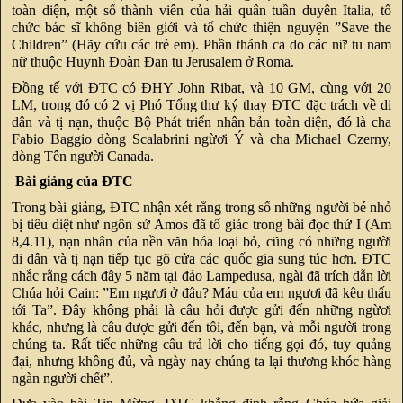
toàn diện, một số thành viên của hải quân tuần duyên Italia, tổ
chức bác sĩ không biên giới và tổ chức thiện nguyện ”Save the
Children” (Hãy cứu các trẻ em). Phần thánh ca do các nữ tu nam
nữ thuộc Huynh Đoàn Đan tu Jerusalem ở Roma.
Đồng tế với ĐTC có ĐHY John Ribat, và 10 GM, cùng với 20
LM, trong đó có 2 vị Phó Tổng thư ký thay ĐTC đặc trách về di
dân và tị nạn, thuộc Bộ Phát triển nhân bản toàn diện, đó là cha
Fabio Baggio dòng Scalabrini ngừơi Ý và cha Michael Czerny,
dòng Tên người Canada.
Bài giảng của ĐTC
Trong bài giảng, ĐTC nhận xét rằng trong số những người bé nhỏ
bị tiêu diệt như ngôn sứ Amos đã tố giác trong bài đọc thứ I (Am
8,4.11), nạn nhân của nền văn hóa loại bỏ, cũng có những người
di dân và tị nạn tiếp tục gõ cửa các quốc gia sung túc hơn. ĐTC
nhắc rằng cách đây 5 năm tại đảo Lampedusa, ngài đã trích dẫn lời
Chúa hỏi Cain: ”Em ngươi ở đâu? Máu của em ngươi đã kêu thấu
tới Ta”. Đây không phải là câu hỏi được gửi đến những ngừơi
khác, nhưng là câu được gửi đến tôi, đến bạn, và mỗi người trong
chúng ta. Rất tiếc những câu trả lời cho tiếng gọi đó, tuy quảng
đại, nhưng không đủ, và ngày nay chúng ta lại thương khóc hàng
ngàn người chết”.