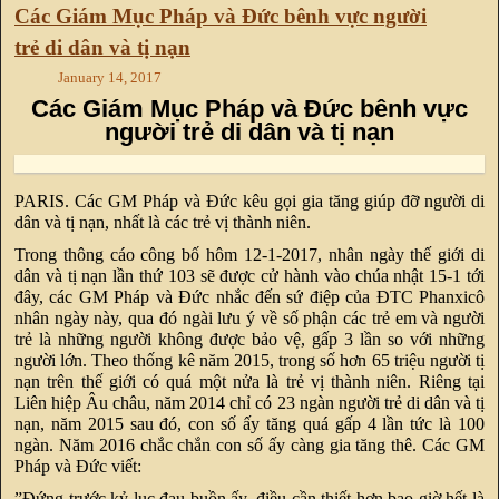
Các Giám Mục Pháp và Đức bênh vực người
trẻ di dân và tị nạn
January 14, 2017
Các Giám Mục Pháp và Đức bênh vực
người trẻ di dân và tị nạn
PARIS. Các GM Pháp và Đức kêu gọi gia tăng giúp đỡ người di
dân và tị nạn, nhất là các trẻ vị thành niên.
Trong thông cáo công bố hôm 12-1-2017, nhân ngày thế giới di
dân và tị nạn lần thứ 103 sẽ được cử hành vào chúa nhật 15-1 tới
đây, các GM Pháp và Đức nhắc đến sứ điệp của ĐTC Phanxicô
nhân ngày này, qua đó ngài lưu ý về số phận các trẻ em và người
trẻ là những người không được bảo vệ, gấp 3 lần so với những
người lớn. Theo thống kê năm 2015, trong số hơn 65 triệu người tị
nạn trên thế giới có quá một nửa là trẻ vị thành niên. Riêng tại
Liên hiệp Âu châu, năm 2014 chỉ có 23 ngàn người trẻ di dân và tị
nạn, năm 2015 sau đó, con số ấy tăng quá gấp 4 lần tức là 100
ngàn. Năm 2016 chắc chắn con số ấy càng gia tăng thê. Các GM
Pháp và Đức viết:
”Đứng trước kỷ lục đau buồn ấy, điều cần thiết hơn bao giờ hết là