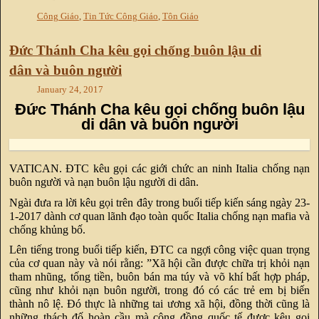
Công Giáo
,
Tin Tức Công Giáo
,
Tôn Giáo
Đức Thánh Cha kêu gọi chống buôn lậu di
dân và buôn người
January 24, 2017
Đức Thánh Cha kêu gọi chống buôn lậu
di dân và buôn người
VATICAN. ĐTC kêu gọi các giới chức an ninh Italia chống nạn
buôn người và nạn buôn lậu người di dân.
Ngài đưa ra lời kêu gọi trên đây trong buổi tiếp kiến sáng ngày 23-
1-2017 dành cơ quan lãnh đạo toàn quốc Italia chống nạn mafia và
chống khủng bố.
Lên tiếng trong buổi tiếp kiến, ĐTC ca ngợi công việc quan trọng
của cơ quan này và nói rằng: ”Xã hội cần được chữa trị khỏi nạn
tham nhũng, tống tiền, buôn bán ma túy và võ khí bất hợp pháp,
cũng như khỏi nạn buôn người, trong đó có các trẻ em bị biến
thành nô lệ. Đó thực là những tai ương xã hội, đồng thời cũng là
những thách đố hoàn cầu mà cộng đồng quốc tế được kêu gọi