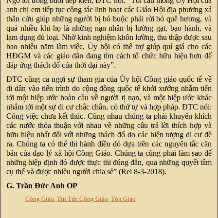
Ngỏ lời trong buổi tiếp kiến, ĐTC nói: ”Tôi cầu mong Ủy Hội của
anh chị em tiếp tục công tác linh hoạt các Giáo Hội địa phương xả
thân cứu giúp những người bị bó buộc phải rời bỏ quê hương, và
quá nhiều khi họ là những nạn nhân bị lường gạt, bạo hành, và
lạm dụng đủ loại. Nhờ kinh nghiệm khôn lường, thu thập được sau
bao nhiêu năm làm việc, Ủy hội có thể trợ giúp quí giá cho các
HĐGM và các giáo dân đang tìm cách tổ chức hữu hiệu hơn để
đáp ứng thách đố của thời đại này”.
ĐTC cũng ca ngợi sự tham gia của Ủy hội Công giáo quốc tế về
di dân vào tiến trình do cộng đồng quốc tế khởi xướng nhắm tiến
tới một hiệp ước hoàn cầu về người tị nạn, và một hiệp ước khác
nhắm tới một sự di cư chắc chắn, có thứ tự và hợp pháp. ĐTC nói:
Công việc chưa kết thúc. Cùng nhau chúng ta phải khuyến khích
các nước thỏa thuận với nhau về những câu trả lời thích hợp và
hữu hiệu nhất đối với những thách đố do các hiện tượng di cư đề
ra. Chúng ta có thể thi hành điều đó dựa trên các nguyên tắc căn
bản của đạo lý xã hội Công Giáo. Chúng ta cũng phải làm sao để
những hiệp định đó được thực thi đúng đắn, qua những quyết tâm
cụ thể và được nhiều người chia sẻ” (Rei 8-3-2018).
G. Trần Đức Anh OP
Công Giáo
,
Tin Tức Công Giáo
,
Tôn Giáo