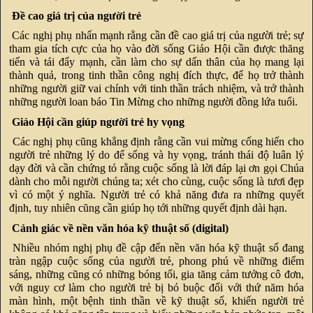
Đề cao giá trị của người trẻ
Các nghị phụ nhấn mạnh rằng cần đề cao giá trị của người trẻ; sự
tham gia tích cực của họ vào đời sống Giáo Hội cần được thăng
tiến và tái đẩy mạnh, cần làm cho sự dấn thân của họ mang lại
thành quả, trong tinh thần công nghị đích thực, để họ trở thành
những người giữ vai chính với tinh thần trách nhiệm, và trở thành
những người loan báo Tin Mừng cho những người đồng lứa tuổi.
Giáo Hội cần giúp người trẻ hy vọng
Các nghị phụ cũng khẳng định rằng cần vui mừng cống hiến cho
người trẻ những lý do để sống và hy vọng, tránh thái độ luân lý
dạy đời và cần chứng tỏ rằng cuộc sống là lời đáp lại ơn gọi Chúa
dành cho mỗi người chúng ta; xét cho cùng, cuộc sống là tươi đẹp
vì có một ý nghĩa. Người trẻ có khả năng đưa ra những quyết
định, tuy nhiên cũng cần giúp họ tới những quyết định dài hạn.
Cảnh giác về nền văn hóa kỹ thuật số (digital)
Nhiều nhóm nghị phụ đề cập đến nền văn hóa kỹ thuật số đang
tràn ngập cuộc sống của người trẻ, phong phú về những điểm
sáng, những cũng có những bóng tối, gia tăng cảm tưởng cô đơn,
với nguy cơ làm cho người trẻ bị bó buộc đối với thứ năm hóa
màn hình, một bệnh tinh thần về kỹ thuật số, khiến người trẻ