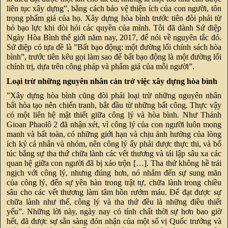
liên tục xây dựng”, bằng cách bảo vệ thiện ích của con người, tôn
trọng phẩm giá của họ. Xây dựng hòa bình trước tiên đòi phải từ
bỏ bạo lực khi đòi hỏi các quyền của mình. Tôi đã dành Sứ điệp
Ngày Hòa Bình thế giới năm nay, 2017, để nói về nguyên tắc đó.
Sứ điệp có tựa đề là ”Bất bạo động: một đường lối chính sách hòa
bình”, trước tiên kêu gọi làm sao để bất bạo động là một đường lối
chính trị, dựa trên công pháp và phẩm giá của mỗi người”.
Loại trừ những nguyên nhân cản trở việc xây dựng hòa bình
”Xây dựng hòa bình cũng đòi phải loại trừ những nguyên nhân
bất hòa tạo nên chiến tranh, bắt đầu từ những bất công. Thực vậy
có một liên hệ mật thiết giữa công lý và hòa bình. Như Thánh
Gioan Phaolô 2 đã nhận xét, vì công lý của con người luôn mong
manh và bất toàn, có những giới hạn và chịu ảnh hưởng của lòng
ích kỷ cá nhân và nhóm, nên công lý ấy phải được thực thi, và bổ
túc bằng sự tha thứ chữa lành các vết thương và tái lập sâu xa các
quan hệ giữa con người đã bị xáo trộn […]. Tha thứ không hề trái
ngịch với công lý, nhưng đúng hơn, nó nhắm đến sự sung mãn
của công lý, đến sự yên hàn trong trật tự, chữa lành trong chiều
sâu cho các vết thương làm tâm hồn rướm máu. Để đạt được sự
chữa lành như thế, công lý và tha thứ đều là những điều thiết
yếu”. Những lời này, ngày nay có tính chất thời sự hơn bao giờ
hết, đã được sự sẵn sàng đón nhận của một số vị Quốc trưởng và