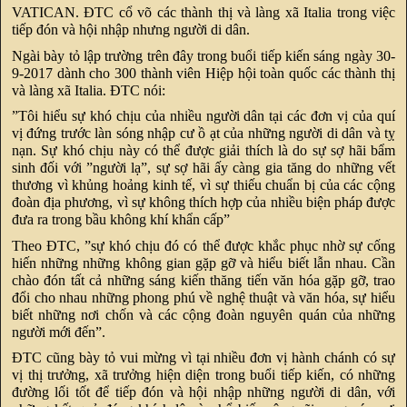
VATICAN. ĐTC cổ võ các thành thị và làng xã Italia trong việc
tiếp đón và hội nhập nhưng người di dân.
Ngài bày tỏ lập trường trên đây trong buổi tiếp kiến sáng ngày 30-
9-2017 dành cho 300 thành viên Hiệp hội toàn quốc các thành thị
và làng xã Italia. ĐTC nói:
”Tôi hiểu sự khó chịu của nhiều người dân tại các đơn vị của quí
vị đứng trước làn sóng nhập cư ồ ạt của những người di dân và tỵ
nạn. Sự khó chịu này có thể được giải thích là do sự sợ hãi bẩm
sinh đối với ”người lạ”, sự sợ hãi ấy càng gia tăng do những vết
thương vì khủng hoảng kinh tế, vì sự thiếu chuẩn bị của các cộng
đoàn địa phương, vì sự không thích hợp của nhiều biện pháp được
đưa ra trong bầu không khí khẩn cấp”
Theo ĐTC, ”sự khó chịu đó có thể được khắc phục nhờ sự cống
hiến những những không gian gặp gỡ và hiểu biết lẫn nhau. Cần
chào đón tất cả những sáng kiến thăng tiến văn hóa gặp gỡ, trao
đổi cho nhau những phong phú về nghệ thuật và văn hóa, sự hiểu
biết những nơi chốn và các cộng đoàn nguyên quán của những
người mới đến”.
ĐTC cũng bày tỏ vui mừng vì tại nhiều đơn vị hành chánh có sự
vị thị trưởng, xã trưởng hiện diện trong buổi tiếp kiến, có những
đường lối tốt để tiếp đón và hội nhập những người di dân, với