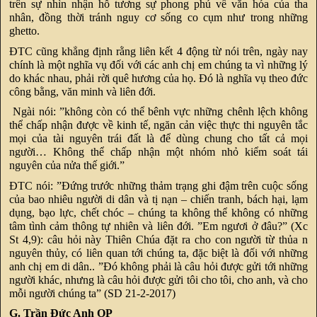
trên sự nhìn nhận hỗ tương sự phong phú về văn hóa của tha
nhân, đồng thời tránh nguy cơ sống co cụm như trong những
ghetto.
ĐTC cũng khẳng định rằng liên kết 4 động từ nói trên, ngày nay
chính là một nghĩa vụ đối với các anh chị em chúng ta vì những lý
do khác nhau, phải rời quê hương của họ. Đó là nghĩa vụ theo đức
công bằng, văn minh và liên đới.
Ngài nói: ”không còn có thể bênh vực những chênh lệch không
thể chấp nhận được về kinh tế, ngăn cản việc thực thi nguyên tắc
mọi của tài nguyên trái đất là để dùng chung cho tất cả mọi
người… Không thể chấp nhận một nhóm nhỏ kiểm soát tái
nguyên của nửa thế giới.”
ĐTC nói: ”Đứng trước những thảm trạng ghi đậm trên cuộc sống
của bao nhiêu người di dân và tị nạn – chiến tranh, bách hại, lạm
dụng, bạo lực, chết chóc – chúng ta không thể không có những
tâm tình cảm thông tự nhiên và liên đới. ”Em ngươi ở đâu?” (Xc
St 4,9): câu hỏi này Thiên Chúa đặt ra cho con người từ thủa n
nguyên thủy, có liên quan tới chúng ta, đặc biệt là đối với những
anh chị em di dân.. ”Đó không phải là câu hỏi được gửi tới những
người khác, nhưng là câu hỏi được gửi tôi cho tôi, cho anh, và cho
mỗi người chúng ta” (SD 21-2-2017)
G. Trần Đức Anh OP