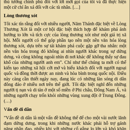
thủ tướng chính phủ đối với lời mời gọi của tôi và đã thực hiện
một cử chỉ ân xá đối với các tù nhân. […]
Lòng thương xót
Tôi xác tín rằng đối với nhiều người, Năm Thánh đặc biệt về Lòng
Thương Xót là một cơ hội đặc biệt thích hợp để khám phá ảnh
hưởng to lớn và tích cực của lòng thương xót như một giá trị xã
hội. Mỗi người có thể góp phần tạo nên một nền văn hóa lòng
thương xót, dựa trên sự tái khám phá cuộc gặp gỡ tha nhân: một
nền văn hóa trong đó không ai nhìn người khác trong sự dửng
dưng, và cũng không ngoái nhìn đi nơi khác để không thấy sự đau
khổ của những người anh em”. Chỉ như thế chúng ta mới có thể
kiến tạo những xã hội cởi mở và hiếu khách đối với người ngoại
quốc và đồng thời được an ninh và hòa bình trong quốc nội. Điều
này càng cần thiết ngày nay, đang lúc có những làn sóng di dân
đông đảo ở nhiều nơi trên thế giới. Tôi đặc biệt nghĩ đến những
người tị nạn và di tản ở một số miền ở Phi châu, Đông Nam Á, và
những người chạy trốn khỏi những vùng xung đột ở Trung Đông.
(…)
V
ấn đề di dân
”Vấn đề di dân là một vấn đề không thể để cho một vài nước lãnh
đạm dửng dưng, trong khi những nước khác phải hỗ trợ gánh
nặng nhân đạo, nhiều khi với những cố gắng lo lớn và khó khăn