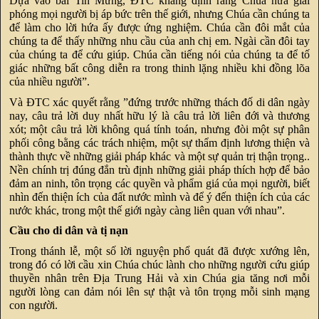
Dựa vào bài Tin Mừng, ĐTC khẳng định rằng Chúa hứa giải
phóng mọi người bị áp bức trên thế giới, nhưng Chúa cần chúng ta
để làm cho lời hứa ấy được ứng nghiệm. Chúa cần đôi mắt của
chúng ta để thấy những nhu cầu của anh chị em. Ngài cần đôi tay
của chúng ta để cứu giúp. Chúa cần tiếng nói của chúng ta để tố
giác những bất công diễn ra trong thinh lặng nhiều khi đồng lõa
của nhiều người”.
Và ĐTC xác quyết rằng ”đứng trước những thách đố di dân ngày
nay, câu trả lời duy nhất hữu lý là câu trả lời liên đới và thương
xót; một câu trả lời không quá tính toán, nhưng đòi một sự phân
phối công bằng các trách nhiệm, một sự thẩm định lương thiện và
thành thực về những giải pháp khác và một sự quản trị thận trọng..
Nền chính trị đúng đắn trù định những giải pháp thích hợp để bảo
đảm an ninh, tôn trọng các quyền và phẩm giá của mọi người, biết
nhìn đến thiện ích của đất nước mình và để ý đến thiện ích của các
nước khác, trong một thế giới ngày càng liên quan với nhau”.
Cầu cho di dân và tị nạn
Trong thánh lễ, một số lời nguyện phổ quát đã được xướng lên,
trong đó có lời cầu xin Chúa chúc lành cho những người cứu giúp
thuyền nhân trên Địa Trung Hải và xin Chúa gia tăng nơi mỗi
người lòng can đảm nói lên sự thật và tôn trọng mỗi sinh mạng
con người.