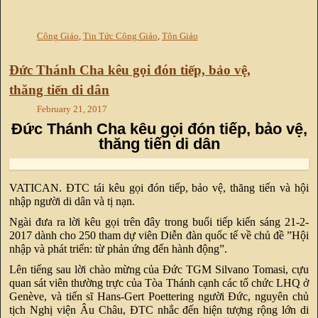
Công Giáo
,
Tin Tức Công Giáo
,
Tôn Giáo
Đức Thánh Cha kêu gọi đón tiếp, bảo vệ,
thăng tiến di dân
February 21, 2017
Đức Thánh Cha kêu gọi đón tiếp, bảo vệ,
thăng tiến di dân
VATICAN. ĐTC tái kêu gọi đón tiếp, bảo vệ, thăng tiến và hội
nhập người di dân và tị nạn.
Ngài đưa ra lời kêu gọi trên đây trong buổi tiếp kiến sáng 21-2-
2017 dành cho 250 tham dự viên Diễn đàn quốc tế về chủ đề ”Hội
nhập và phát triển: từ phản ứng đến hành động”.
Lên tiếng sau lời chào mừng của Đức TGM Silvano Tomasi, cựu
quan sát viên thường trực của Tòa Thánh cạnh các tổ chức LHQ ở
Genève, và tiến sĩ Hans-Gert Poettering người Đức, nguyên chủ
tịch Nghị viện Âu Châu, ĐTC nhắc đến hiện tượng rộng lớn di