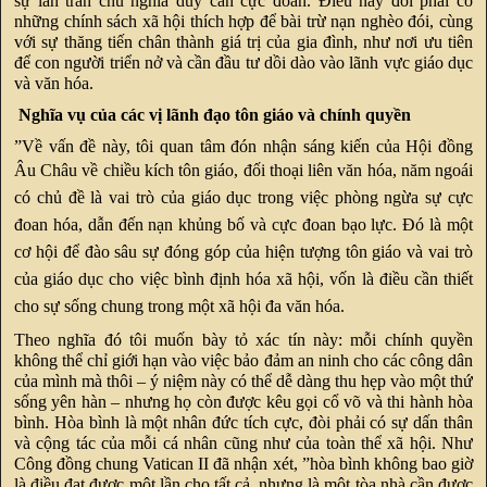
sự lan tràn chủ nghĩa duy căn cực đoan. Điều này đòi phải có
những chính sách xã hội thích hợp để bài trừ nạn nghèo đói, cùng
với sự thăng tiến chân thành giá trị của gia đình, như nơi ưu tiên
để con người triển nở và cần đầu tư dồi dào vào lãnh vực giáo dục
và văn hóa.
Nghĩa vụ của các vị lãnh đạo tôn giáo và chính quyền
”Về vấn đề này, tôi quan tâm đón nhận sáng kiến của Hội đồng
Âu Châu về
chiều kích tôn giáo, đối thoại liên văn hóa, năm ngoái
có chủ đề là vai trò của giáo dục trong việc phòng ngừa sự cực
đoan hóa, dẫn đến nạn khủng bố và cực đoan bạo lực. Đó là một
cơ hội để đào sâu sự đóng góp của hiện tượng tôn giáo và vai trò
của giáo dục cho việc bình định hóa xã hội, vốn là điều cần thiết
cho sự sống chung trong một xã hội đa văn hóa.
Theo nghĩa đó tôi muốn bày tỏ xác tín này: mỗi chính quyền
không thể chỉ giới hạn vào việc bảo đảm an ninh cho các công dân
của mình mà thôi – ý niệm này có thể dễ dàng thu hẹp vào một thứ
sống yên hàn – nhưng họ còn được kêu gọi cổ võ và thi hành hòa
bình. Hòa bình là một nhân đức tích cực, đòi phải có sự dấn thân
và cộng tác của mỗi cá nhân cũng như của toàn thể xã hội. Như
Công đồng chung Vatican II đã nhận xét, ”hòa bình không bao giờ
là điều đạt được một lần cho tất cả, nhưng là một tòa nhà cần được