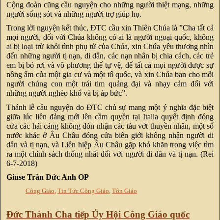
Cộng đoàn cũng cầu nguyện cho những người thiệt mạng, những
người sống sót và những người trợ giúp họ.
Trong lời nguyện kết thúc, ĐTC cầu xin Thiên Chúa là ”Cha tất cả
mọi người, đối với Chúa không có ai là người ngoại quốc, không
ai bị loại trừ khỏi tình phụ tử của Chúa, xin Chúa yêu thương nhìn
đến những người tị nạn, di dân, các nạn nhân bị chia cách, các trẻ
em bị bỏ rơi và vô phương thế tự vệ, để tất cả mọi người được sự
nồng ấm của một gia cư và một tổ quốc, và xin Chúa ban cho mỗi
người chúng con một trái tim quảng đại và nhạy cảm đối với
những người nghèo khổ và bị áp bức”.
Thánh lễ cầu nguyện do ĐTC chủ sự mang một ý nghĩa đặc biệt
giữa lúc liên đảng mới lên cầm quyền tại Italia quyết định đóng
cửa các hải cảng không đón nhận các tàu vớt thuyền nhân, một số
nước khác ở Âu Châu đóng cửa biên giới không nhận người di
dân và tị nạn, và Liên hiệp Âu Châu gặp khó khăn trong việc tìm
ra một chính sách thống nhất đối với người di dân và tị nạn. (Rei
6-7-2018)
Giuse Trần Đức Anh OP
Công Giáo
,
Tin Tức Công Giáo
,
Tôn Giáo
Đức Thánh Cha tiếp Ủy Hội Công Giáo quốc