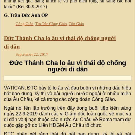
những kết quả đáng khích lệ và phổ biến rộng rãi sang các nơi
khác” (Rei 30-9-2017)
G. Trần Đức Anh OP
Công Giáo
,
Tin Tức Công Giáo
,
Tôn Giáo
Đức Thánh Cha lo âu vì thái độ chống người
di dân
September 22, 2017
Đức Thánh Cha lo âu vì thái độ chống
người di dân
VATICAN. ĐTC bày tỏ lo âu và đau buồn vì những dấu hiệu
bất bao dung, kỳ thị và bài người nước ngoài ở nhiều miền
của Âu Châu, kể cả trong các cộng đoàn Công Giáo.
Ngài nói lên lập trường trên đây trong buổi tiếp kiến sáng
ngày 22-9-2019 dành các vị Giám đốc toàn quốc về mục vụ
di dân và tị nạn thuộc các nước Âu Châu về Roma tham dự
cuộc gặp gỡ do Liên HĐGM Âu Châu tổ chức.
ĐTC nhận xét rằng thái độ bất bao dung, kỳ thị và bài