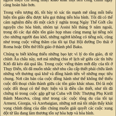
càng hoàn hảo hơn.
Trong viễn tượng đó, tôi bày tỏ xác tín mạnh mẽ rằng mỗi biểu
hiện tôn giáo đều được kêu gọi thăng tiến hòa bình. Tôi đã có thể
cảm nghiệm điều đó một cách ý nghĩa trong Ngày Thế Giới cầu
nguyện cho hòa bình, nhóm tại Assisi hồi tháng 9 năm ngoái,
trong đó các đại diện tôn giáo họp nhau cùng mang lại tiếng nói
cho những người đau khổ, những ngừơi không có tiếng nói, cũng
như trong cuộc viếng thăm của tôi tại Đại Hội đường Do thái ở
Roma hoặc Đền thờ Hồi giáo ở thành phố Baku.
Chúng ta biết không thiếu những bạo lực vì lý do tôn giáo, đi từ
chính Âu châu này, nơi mà những chia rẽ lịch sử giữa các tín hữu
Kitô đã kéo dài quá lâu. Trong cuộc viếng thăm mới đây của tôi ở
Thụy Điển, tôi đã muốn nhắc nhở nhu cầu cấp thiết phải chữa lành
những vết thương quá khứ và đồng hành tiến về những mục tiêu
chung. Nơi căn bản của cuộc đồng hành như thế không thể thiếu
cuộc đối thoại chân thành giữa các tôn giáo khác nhau. Đó là một
cuộc đối thoại có thể thực hiện và là điều cần thiết, như tôi đã
chứng tỏ trong cuộc gặp gỡ tại Cuba với Đức Thượng Phụ Kirill
thành Mascơva, cũng như trong các cuộc tông du của tôi tại
Armeni, Giorgia, và Azerbaigian, những nơi mà tôi nhận thấy khát
vọng chính đáng của dân chúng muốn giải quyết các cuộc xung
đột từ lâu đang làm thương tổn sự hòa hợp và hòa bình.