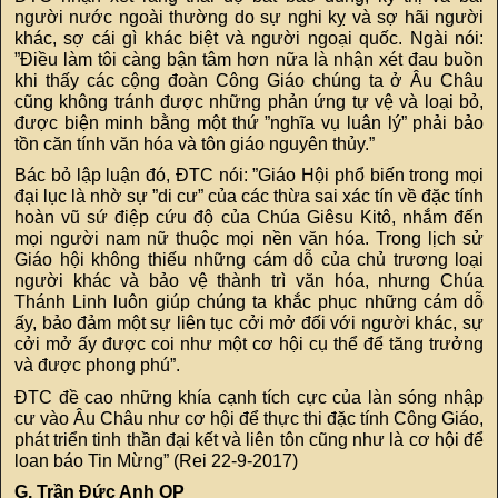
người nước ngoài thường do sự nghi kỵ và sợ hãi người
khác, sợ cái gì khác biệt và người ngoại quốc. Ngài nói:
”Điều làm tôi càng bận tâm hơn nữa là nhận xét đau buồn
khi thấy các cộng đoàn Công Giáo chúng ta ở Âu Châu
cũng không tránh được những phản ứng tự vệ và loại bỏ,
được biện minh bằng một thứ ”nghĩa vụ luân lý” phải bảo
tồn căn tính văn hóa và tôn giáo nguyên thủy.”
Bác bỏ lập luận đó, ĐTC nói: ”Giáo Hội phổ biến trong mọi
đại lục là nhờ sự ”di cư” của các thừa sai xác tín về đặc tính
hoàn vũ sứ điệp cứu độ của Chúa Giêsu Kitô, nhắm đến
mọi người nam nữ thuộc mọi nền văn hóa. Trong lịch sử
Giáo hội không thiếu những cám dỗ của chủ trương loại
người khác và bảo vệ thành trì văn hóa, nhưng Chúa
Thánh Linh luôn giúp chúng ta khắc phục những cám dỗ
ấy, bảo đảm một sự liên tục cởi mở đối với người khác, sự
cởi mở ấy được coi như một cơ hội cụ thể để tăng trưởng
và được phong phú”.
ĐTC đề cao những khía cạnh tích cực của làn sóng nhập
cư vào Âu Châu như cơ hội để thực thi đặc tính Công Giáo,
phát triển tinh thần đại kết và liên tôn cũng như là cơ hội để
loan báo Tin Mừng” (Rei 22-9-2017)
G. Trần Đức Anh OP