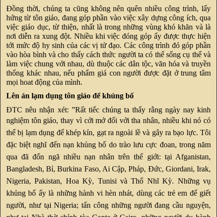
Đồng thời, chúng ta cũng không nên quên nhiều công trình, lấy
hứng từ tôn giáo, đang góp phần vào việc xây dựng công ích, qua
việc giáo dục, từ thiện, nhất là trong những vùng khó khăn và là
nơi diễn ra xung đột. Nhiều khi việc đóng góp ấy được thực hiện
tới mức độ hy sinh của các vị tử đạo. Các công trình đó góp phần
vào hòa bình và cho thấy cách thức người ta có thể sống cụ thể và
làm việc chung với nhau, dù thuộc các dân tộc, văn hóa và truyền
thống khác nhau, nếu phẩm giá con người được đặt ở trung tâm
mọi hoat động của mình.
Lên án lạm dụng tôn giáo để khủng bố
ĐTC nêu nhận xét: ”Rất tiếc chúng ta thấy rằng ngày nay kinh
nghiệm
tôn giáo, thay vì cởi mở đối với tha nhân, nhiều khi nó có
thể bị lạm dụng để khép kín, gạt ra ngoài lề và gây ra bạo lực. Tôi
đặc biệt nghĩ đến nạn khủng bố do trào lưu cực đoan, trong năm
qua đã đốn ngã nhiều nạn nhân trên thế giới: tại Afganistan,
Bangladesh, Bỉ, Burkina Faso, Ai Cập, Pháp, Đức, Giordani, Irak,
Nigeria, Pakistan, Hoa Kỳ, Tunisi và Thổ Nhĩ Kỳ. Những vụ
khủng bố ấy là những hành vi hèn nhát, dùng các trẻ em để giết
người, như tại Nigeria; tấn công những người đang cầu nguyện,