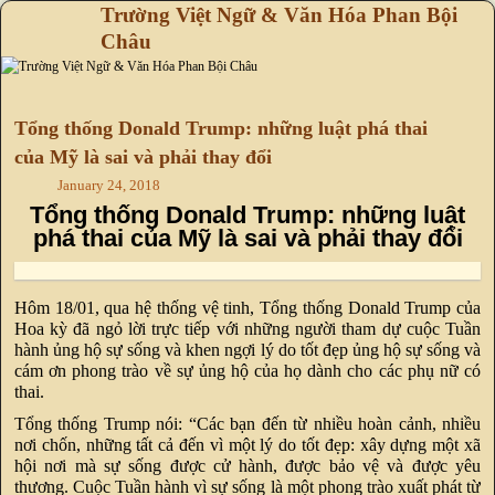
Trường Việt Ngữ & Văn Hóa Phan Bội
Châu
Skip to primary content
Skip to secondary content
Tổng thống Donald Trump: những luật phá thai
của Mỹ là sai và phải thay đổi
January 24, 2018
Tổng thống Donald Trump: những luật
phá thai của Mỹ là sai và phải thay đổi
Hôm 18/01, qua hệ thống vệ tinh, Tổng thống Donald Trump của
Hoa kỳ đã ngỏ lời trực tiếp với những người tham dự cuộc Tuần
hành ủng hộ sự sống và khen ngợi lý do tốt đẹp ủng hộ sự sống và
cám ơn phong trào về sự ủng hộ của họ dành cho các phụ nữ có
thai.
Tổng thống Trump nói: “Các bạn đến từ nhiều hoàn cảnh, nhiều
nơi chốn, những tất cả đến vì một lý do tốt đẹp: xây dựng một xã
hội nơi mà sự sống được cử hành, được bảo vệ và được yêu
thương. Cuộc Tuần hành vì sự sống là một phong trào xuất phát từ