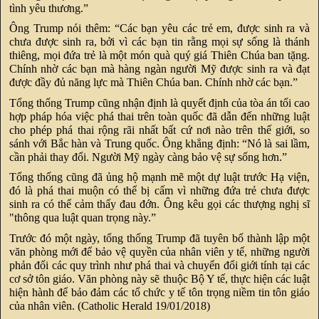
tình yêu thương.”
Ông Trump nói thêm: “Các bạn yêu các trẻ em, được sinh ra và
chưa được sinh ra, bởi vì các bạn tin rằng mọi sự sống là thánh
thiêng, mọi đứa trẻ là một món quà quý giá Thiên Chúa ban tặng.
Chính nhờ các bạn mà hàng ngàn người Mỹ được sinh ra và đạt
được đầy đủ năng lực mà Thiên Chúa ban. Chính nhờ các bạn.”
Tổng thống Trump cũng nhận định là quyết định của tòa án tối cao
hợp pháp hóa việc phá thai trên toàn quốc đã dẫn đến những luật
cho phép phá thai rộng rãi nhất bất cứ nơi nào trên thế giới, so
sánh với Bắc hàn và Trung quốc. Ông khẳng định: “Nó là sai lầm,
cần phải thay đổi. Người Mỹ ngày càng bảo vệ sự sống hơn.”
Tổng thống cũng đã ủng hộ mạnh mẽ một dự luật trước Hạ viện,
đó là phá thai muộn có thể bị cấm vì những đứa trẻ chưa được
sinh ra có thể cảm thấy đau đớn. Ông kêu gọi các thượng nghị sĩ
"thông qua luật quan trọng này.”
Trước đó một ngày, tổng thống Trump đã tuyên bố thành lập một
văn phòng mới để bảo vệ quyền của nhân viên y tế, những người
phản đối các quy trình như phá thai và chuyển đổi giới tính tại các
cơ sở tôn giáo. Văn phòng này sẽ thuộc Bộ Y tế, thực hiện các luật
hiện hành để bảo đảm các tổ chức y tế tôn trọng niềm tin tôn giáo
của nhân viên. (Catholic Herald 19/01/2018)