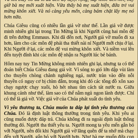
giờ bà mẹ mới xuất hiện. Vừa thấy bà mẹ xuất hiện, đứa trẻ vui
mừng khôn xiết. Và nó càng yêu mến, càng bám chặt lấy mẹ nó
hơn nữa.
Chúa Giêsu cũng có nhiều lần giả vờ như thế. Lần giả vờ được
minh nhiên ghi lại trong Tin Mừng là khi Người cùng hai môn đệ
đi trên đường Emmaus. Khi đã đến nơi, Người giả vờ muốn đi xa
hơn, làm cho các môn đệ phải tha thiết nài nỉ Người mới chịu ở lại.
Khi Người ở lại, các môn đệ vui mừng khôn xiết. Và niềm vui lên
đến tuyệt đỉnh khi các môn đệ nhận ra Người lúc bẻ bánh.
Hôm nay tuy Tin Mừng không minh nhiên ghi lại, nhưng ta có thể
đoán biết Chúa Giêsu đang giả vờ. Vì sóng to gió lớn dập vùi làm
cho thuyền chòng chành nghiêng ngả, nước tràn vào đến nỗi
thuyền có nguy cơ bị chìm đắm, trong khi đó các tông đồ xôn xao
chạy ngược chạy xuôi, hò hét nhau tìm cách tát nước ra. Giữa
khung cảnh như thế, làm sao có thể nằm ngủ ngon lành được. Chỉ
có thể là giả vờ. Việc giả vờ của Chúa phát xuất do tình yêu.
Vì yêu thương ta, Chúa muốn ta đáp lại tình yêu thương của
Chúa.
Đó là định luật thông thường trong tình yêu. Khi yêu ai
cũng muốn được đáp trả. Chúa không đi ra ngoài định luật thông
thường đó. Người tha thiết yêu ta. Người mong ta yêu mến gắn bó
với Người, nên đôi khi Người giả vờ lãng quên để ta nhớ mà chạy
đến với Người, gắn bó với Người hơn. Như bà mẹ muốn đứa con