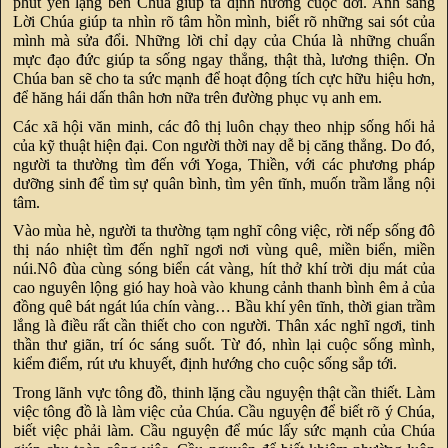
phút yên lặng bên Chúa giúp ta định hướng cuộc đời. Ánh sáng
Lời Chúa giúp ta nhìn rõ tâm hồn mình, biết rõ những sai sót của
mình mà sửa đổi. Những lời chỉ dạy của Chúa là những chuẩn
mực đạo đức giúp ta sống ngay thẳng, thật thà, lương thiện. Ơn
Chúa ban sẽ cho ta sức mạnh để hoạt động tích cực hữu hiệu hơn,
để hăng hái dấn thân hơn nữa trên đường phục vụ anh em.
Các xã hội văn minh, các đô thị luôn chạy theo nhịp sống hối hả
của kỹ thuật hiện đại. Con người thời nay dễ bị căng thẳng. Do đó,
người ta thường tìm đến với Yoga, Thiền, với các phương pháp
dưỡng sinh để tìm sự quân bình, tìm yên tĩnh, muốn trầm lắng nội
tâm.
Vào mùa hè, người ta thường tạm nghĩ công việc, rời nếp sống đô
thị náo nhiệt tìm đến nghĩ ngơi nơi vùng quê, miền biển, miền
núi.Nô đùa cùng sóng biển cát vàng, hít thở khí trời dịu mát của
cao nguyên lộng gió hay hoà vào khung cảnh thanh bình êm ả của
đồng quê bát ngát lúa chín vàng… Bầu khí yên tĩnh, thời gian trầm
lắng là điều rất cần thiết cho con người. Thân xác nghĩ ngơi, tinh
thần thư giãn, trí óc sáng suốt. Từ đó, nhìn lại cuộc sống mình,
kiểm điểm, rút ưu khuyết, định hướng cho cuộc sống sắp tới.
Trong lãnh vực tông đồ, thinh lặng cầu nguyện thật cần thiết. Làm
việc tông đồ là làm việc của Chúa. Cầu nguyện để biết rõ ý Chúa,
biết việc phải làm. Cầu nguyện để múc lấy sức mạnh của Chúa