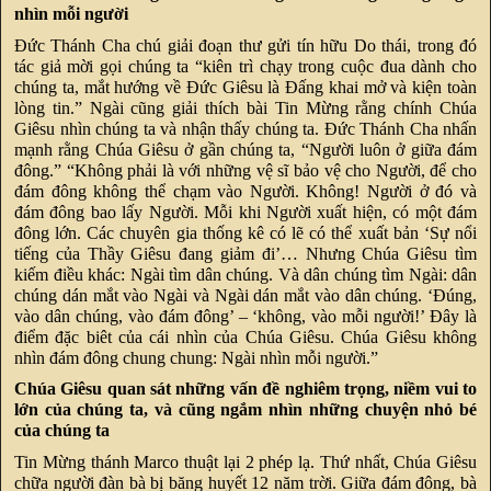
nhìn mỗi người
Đức Thánh Cha chú giải đoạn thư gửi tín hữu Do thái, trong đó
tác giả mời gọi chúng ta “kiên trì chạy trong cuộc đua dành cho
chúng ta, mắt hướng về Đức Giêsu là Đấng khai mở và kiện toàn
lòng tin.” Ngài cũng giải thích bài Tin Mừng rằng chính Chúa
Giêsu nhìn chúng ta và nhận thấy chúng ta. Đức Thánh Cha nhấn
mạnh rằng Chúa Giêsu ở gần chúng ta, “Người luôn ở giữa đám
đông.” “Không phải là với những vệ sĩ bảo vệ cho Người, để cho
đám đông không thể chạm vào Người. Không! Người ở đó và
đám đông bao lấy Người. Mỗi khi Người xuất hiện, có một đám
đông lớn. Các chuyên gia thống kê có lẽ có thể xuất bản ‘Sự nổi
tiếng của Thầy Giêsu đang giảm đi’… Nhưng Chúa Giêsu tìm
kiếm điều khác: Ngài tìm dân chúng. Và dân chúng tìm Ngài: dân
chúng dán mắt vào Ngài và Ngài dán mắt vào dân chúng. ‘Đúng,
vào dân chúng, vào đám đông’ – ‘không, vào mỗi người!’ Đây là
điểm đặc biêt của cái nhìn của Chúa Giêsu. Chúa Giêsu không
nhìn đám đông chung chung: Ngài nhìn mỗi người.”
Chúa Giêsu quan sát những vấn đề nghiêm trọng, niềm vui to
lớn của chúng ta, và cũng ngắm nhìn những chuyện nhỏ bé
của chúng ta
Tin Mừng thánh Marco thuật lại 2 phép lạ. Thứ nhất, Chúa Giêsu
chữa người đàn bà bị băng huyết 12 năm trời. Giữa đám đông, bà