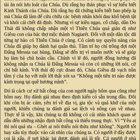
tài ăn nói lưu loát của Chúa. Dù rằng họ thán phục vì sự hiểu biết
Kinh Thánh của Chúa. Dù rằng họ đã chứng kiến biết bao phép lạ
mà Chúa đã làm để cứu chữa các bệnh nhân khỏi đau khổ bệnh tật
và khỏi cái chết đã định. Nhưng vì sự kiêu ngạo, cố chấp, dân Do
Thái đã không chấp nhận một vì Thiên Chúa quá giản dị như
Giêsu con của bác thợ mộc thành Nagiarét. Đối với một dân tộc đã
từng tự hào có Thiên Chúa ở cùng. Có cánh tay quyền năng của
Chúa đã giúp họ đánh bại quân thù. Tâm trí họ chỉ trông đợi một
Đấng Messia oai hùng, Đấng sẽ đến trị vì muôn nước và sẽ giúp
họ làm bá chủ hoàn cầu. Chính vì lẽ đó, người đồng hương đã
không nhận ra Chúa là Đấng Messia và còn có những lời nói, cử
chỉ bất kính. Với thái độ cực đoan đó, Chúa Giêsu đã vạch trần
tâm ý của họ với một lời thật xót xa “Không một tiên tri nào được
kính trọng tại quê hương mình”.
Đó là cách cư xử bất công của con người ngày hôm qua cũng như
hôm nay. Họ đánh giá nhau theo định kiến có sẵn trong đầu. Đôi
khi còn bị ác cảm, yên trí về địa vị, gia tộc và quá khứ của một
người, khiến chúng ta đánh giá sai lệch và nông cạn về nhau.
Thực tế là vậy, khi chúng ta đã không có cái nhìn khách quan sẽ
dẫn đến những nhận định bất công và thiếu trung thực. Vì “Yêu ai
thì nói quá ưa – Ghét ai nói thiếu nói thừa như không”. Người tốt
hay xấu tùy thuộc vào cái nhìn của chúng ta. Có người ở đây được
coi là xấu, ở nơi khác lại được đánh giá là tốt. Có người ở nhà