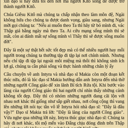
xin đạo sĩ hãy đưa tôi đến nơi mà người Kitô sống để được trở
thành người Kitô.
Chúa Giêsu Kitô mà chúng ta chấp nhận theo làm môn đệ, Ngài
không hứa cho chúng ta được danh vọng, giàu sang, nhưng Ngài
mời gọi chúng ta: "Nếu ai muốn theo Ta thì hãy từ bỏ mình đi, vác
Thập giá hằng ngày mà theo Ta. Ai cứu mạng sống mình thì sẽ
mất, còn ai đánh mất sự sống mình vì Thầy thì sẽ được sống muôn
đời".
Đây là một sự thật hết sức tốt đẹp mà có thể nhiều người hay mỗi
người trong chúng ta thường tặp đi tặp lại nơi chính mình. Nhưng
nếu chỉ tặp đi tặp lại ngoài môi miệng mà thôi thì không sinh ích
lợi gì, chúng ta cần phải sống và thực hành những chân lý ấy
Câu chuyện về anh Intyra và nhà đạo sĩ Makia còn một đoạn kết
thúc nữa, đó là lúc đạo sĩ Makia hướng dẫn anh Intyra đến nhà thờ
những người Công giáo để xin lãnh Bí tích Rửa tội. Khi bước vào
làng của người Công giáo thì hai người chỉ nhìn thấy những cảnh
không tốt đẹp. Đây thì có nhóm những người đang cãi lộn với
nhau nơi khác thì giống như sắp giết nhau, nơi công cộng thì vang
lên những lời nói tục tằn vô lễ Intyra hỏi nhà đạo sĩ: "Đây là đâu
vậy?" Đạo sĩ Makia trả lời: "Đây là làng của người Công giáo".
Vừa nghe qua những lời này, Intyra thúc giục nhà đạo sĩ: Chúng ta
hãy đi nơi khác, tôi mộ mến vào Đấng chịu đóng đinh trên Thập