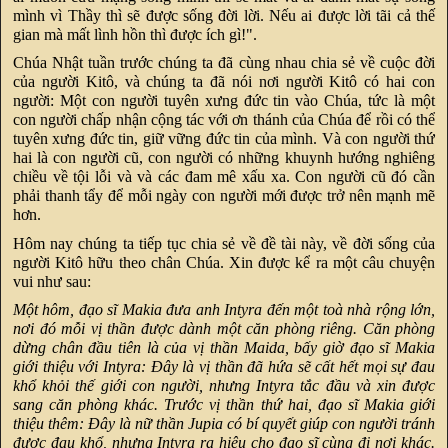
mình vì Thầy thì sẽ được sống đời lời. Nếu ai được lời tãi cả thế
gian mà mất lình hồn thì được ích gì!".
Chúa Nhật tuần trước chúng ta đã cùng nhau chia sẻ về cuộc đời
của người Kitô, và chúng ta đã nói nơi người Kitô có hai con
người: Một con người tuyên xưng đức tin vào Chúa, tức là một
con người chấp nhận cộng tác với ơn thánh của Chúa để rồi có thể
tuyên xưng đức tin, giữ vững đức tin của mình. Và con người thứ
hai là con người cũ, con người có những khuynh hướng nghiêng
chiều về tội lỗi và và các đam mê xấu xa. Con người cũ đó cần
phải thanh tẩy để mỗi ngày con người mới được trở nên mạnh mẽ
hơn.
Hôm nay chúng ta tiếp tục chia sẻ về đề tài này, về đời sống của
người Kitô hữu theo chân Chúa. Xin được kể ra một câu chuyện
vui như sau:
Một hôm, đạo sĩ Makia đưa anh Intyra đến một toà nhà rộng lớn,
nơi đó mỗi vị thần được dành một căn phòng riêng. Căn phòng
dừng chân đầu tiên là của vị thần Maida, bấy giờ đạo sĩ Makia
giới thiệu với Intyra: Đây là vị thần đã hứa sẽ cất hết mọi sự đau
khổ khỏi thế giới con người, nhưng Intyra tắc đầu và xin được
sang căn phòng khác. Trước vị thần thứ hai, đạo sĩ Makia giới
thiệu thêm: Đây là nữ thần Jupia có bí quyết giúp con người tránh
được đau khổ, nhưng Intyra ra hiệu cho đạo sĩ cùng đi nơi khác.