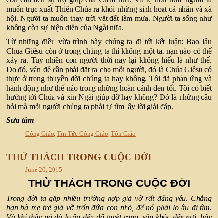
muốn trục xuất Thiên Chúa ra khỏi những sinh hoạt cá nhân và xã
hội. Người ta muốn thay trời vắt đất làm mưa. Người ta sống như
không còn sự hiện diện của Ngài nữa.
Từ những điều vừa trình bày chúng ta đi tới kết luận: Bao lâu
Chúa Giêsu còn ở trong chúng ta thì không một tai nạn nào có thể
xảy ra. Tuy nhiên con người thời nay lại không hiểu là như thế.
Do đó, vấn đề cần phải đặt ra cho mỗi người, đó là Chúa Giêsu có
thực ở trong thuyền đời chúng ta hay không. Tôi đã phản ứng và
hành động như thế nào trong những hoàn cảnh đen tối. Tôi có biết
hướng tới Chúa và xin Ngài giúp đỡ hay không? Đó là những câu
hỏi mà mỗi người chúng ta phải tự tìm lấy lời giải đáp.
Sưu tầm
Công Giáo
,
Tin Tức Công Giáo
,
Tôn Giáo
THỬ THÁCH TRONG CUỘC ĐỜI
June 20, 2015
THỬ THÁCH TRONG CUỘC ĐỜI
Trong đời ta gặp nhiều trường hợp giả vờ rất đáng yêu. Chẳng
hạn bà mẹ trẻ giả vờ trốn đứa con nhỏ, để nó phải lo âu đi tìm.
Và khi thấy nó đã lo âu đến độ tuyệt vọng, sắp khóc đến nơi, bấy