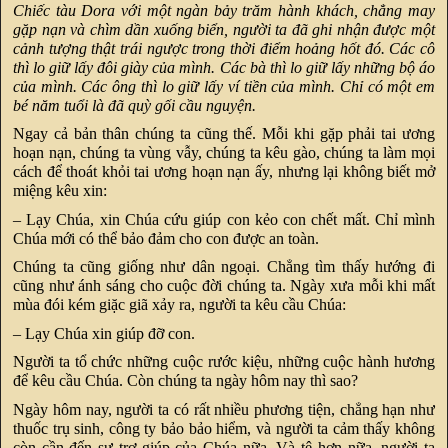
Chiếc tàu Dora với một ngàn bảy trăm hành khách, chẳng may
gặp nạn và chìm dần xuống biển, người ta đã ghi nhận được một
cảnh tượng thật trái ngược trong thời điểm hoảng hốt đó. Các cô
thì lo giữ lấy đôi giày của mình. Các bà thì lo giữ lấy những bộ áo
của mình. Các ông thì lo giữ lấy ví tiền của mình. Chỉ có một em
bé năm tuổi là đã quỳ gối cầu nguyện.
Ngay cả bản thân chúng ta cũng thế. Mỗi khi gặp phải tai ương
hoạn nạn, chúng ta vùng vẫy, chúng ta kêu gào, chúng ta làm mọi
cách để thoát khỏi tai ương hoạn nạn ấy, nhưng lại không biết mở
miệng kêu xin:
– Lạy Chúa, xin Chúa cứu giúp con kẻo con chết mất. Chỉ mình
Chúa mới có thể bảo đảm cho con được an toàn.
Chúng ta cũng giống như dân ngoại. Chẳng tìm thấy hướng đi
cũng như ánh sáng cho cuộc đời chúng ta. Ngày xưa mỗi khi mất
mùa đói kém giặc giã xảy ra, người ta kêu cầu Chúa:
– Lạy Chúa xin giúp đỡ con.
Người ta tổ chức những cuộc rước kiệu, những cuộc hành hương
để kêu cầu Chúa. Còn chúng ta ngày hôm nay thì sao?
Ngày hôm nay, người ta có rất nhiều phương tiện, chẳng hạn như
thuốc trụ sinh, công ty bảo bảo hiểm, và người ta cảm thấy không
còn cần đến sự trợ giúp của Chúa nữa. Và tệ hơn nữa, người ta