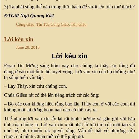
3) Ta phải sống thế nào trong thử thách để vượt lên trên thử thách?
ĐTGM Ngô Quang Kiệt
Công Giáo
,
Tin Tức Công Giáo
,
Tôn Giáo
Lời kêu xin
June 20, 2015
Lời kêu xin
Đoạn Tin Mừng sáng hôm nay cho chúng ta thấy các tông đồ
đang ở vào một tình thế tuyệt vọng. Lời van xin của họ dường như
bị sóng biển vùi lấp:
– Lạy Thầy, xin cứu chúng con.
Chúa Giêsu rất có thể lên tiếng trách cứ các ông:
– Bộ các con không hiểu rằng bao lâu Thầy còn ở với các con, thì
không một tai ương hoạn nạn nào có thể xảy ra.
Thế nhưng lời van xin ấy lại rất bình thường và gần gũi với bản
tính của chúng ta. Lời van xin xuất phát từ trái tim của một tạo vật
nhỏ bé, như muốn xác quyết rằng: Vấn đề thật vô phương cứu
chữa, chỉ mình Chúa mới có thể giúp đỡ.