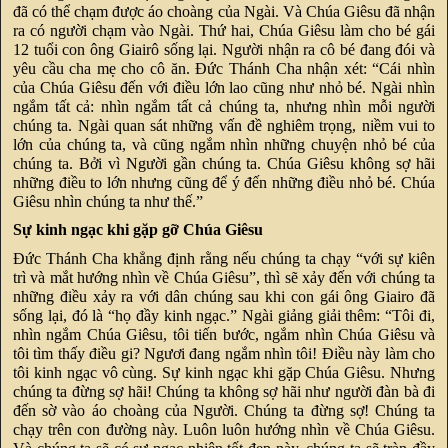
đã có thể chạm được áo choàng của Ngài. Và Chúa Giêsu đã nhận
ra có người chạm vào Ngài. Thứ hai, Chúa Giêsu làm cho bé gái
12 tuổi con ông Giairô sống lại. Người nhận ra cô bé đang đói và
yêu cầu cha mẹ cho cô ăn. Đức Thánh Cha nhận xét: “Cái nhìn
của Chúa Giêsu đến với điều lớn lao cũng như nhỏ bé. Ngài nhìn
ngắm tất cả: nhìn ngắm tất cả chúng ta, nhưng nhìn mỗi người
chúng ta. Ngài quan sát những vấn đề nghiêm trọng, niềm vui to
lớn của chúng ta, và cũng ngắm nhìn những chuyện nhỏ bé của
chúng ta. Bởi vì Người gần chúng ta. Chúa Giêsu không sợ hãi
những điều to lớn nhưng cũng để ý đến những điều nhỏ bé. Chúa
Giêsu nhìn chúng ta như thế.”
Sự kinh ngạc khi gặp gỡ Chúa Giêsu
Đức Thánh Cha khẳng định rằng nếu chúng ta chạy “với sự kiên
trì và mắt hướng nhìn về Chúa Giêsu”, thì sẽ xảy đến với chúng ta
những điều xảy ra với dân chúng sau khi con gái ông Giairo đã
sống lại, đó là “họ đầy kinh ngạc.” Ngài giảng giải thêm: “Tôi đi,
nhìn ngắm Chúa Giêsu, tôi tiến bước, ngắm nhìn Chúa Giêsu và
tôi tìm thấy điều gi? Ngươi đang ngắm nhìn tôi! Điều này làm cho
tôi kinh ngạc vô cùng. Sự kinh ngạc khi gặp Chúa Giêsu. Nhưng
chúng ta đừng sợ hãi! Chúng ta không sợ hãi như người đàn bà đi
đến sờ vào áo choàng của Người. Chúng ta đừng sợ! Chúng ta
chạy trên con đường này. Luôn luôn hướng nhìn về Chúa Giêsu.