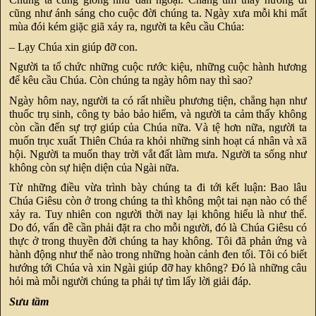
cũng như ánh sáng cho cuộc đời chúng ta. Ngày xưa mỗi khi mất
mùa đói kém giặc giã xảy ra, người ta kêu cầu Chúa:
– Lạy Chúa xin giúp đỡ con.
Người ta tổ chức những cuộc rước kiệu, những cuộc hành hương
để kêu cầu Chúa. Còn chúng ta ngày hôm nay thì sao?
Ngày hôm nay, người ta có rất nhiều phương tiện, chẳng hạn như
thuốc trụ sinh, công ty bảo bảo hiểm, và người ta cảm thấy không
còn cần đến sự trợ giúp của Chúa nữa. Và tệ hơn nữa, người ta
muốn trục xuất Thiên Chúa ra khỏi những sinh hoạt cá nhân và xã
hội. Người ta muốn thay trời vắt đất làm mưa. Người ta sống như
không còn sự hiện diện của Ngài nữa.
Từ những điều vừa trình bày chúng ta đi tới kết luận: Bao lâu
Chúa Giêsu còn ở trong chúng ta thì không một tai nạn nào có thể
xảy ra. Tuy nhiên con người thời nay lại không hiểu là như thế.
Do đó, vấn đề cần phải đặt ra cho mỗi người, đó là Chúa Giêsu có
thực ở trong thuyền đời chúng ta hay không. Tôi đã phản ứng và
hành động như thế nào trong những hoàn cảnh đen tối. Tôi có biết
hướng tới Chúa và xin Ngài giúp đỡ hay không? Đó là những câu
hỏi mà mỗi người chúng ta phải tự tìm lấy lời giải đáp.
Sưu tầm