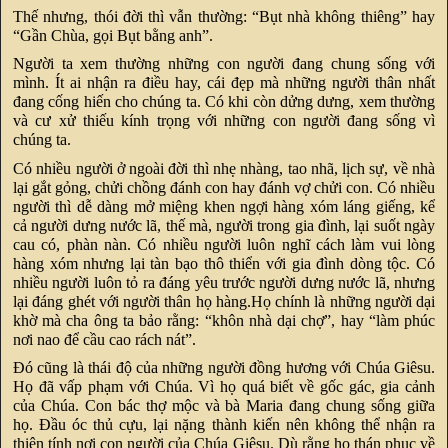
Thế nhưng, thói đời thì vẫn thường: “Bụt nhà không thiêng” hay
“Gần Chùa, gọi Bụt bằng anh”.
Người ta xem thường những con người đang chung sống với
mình. Ít ai nhận ra điều hay, cái đẹp mà những người thân nhất
đang cống hiến cho chúng ta. Có khi còn dửng dưng, xem thường
và cư xử thiếu kính trọng với những con người đang sống vì
chúng ta.
Có nhiều người ở ngoài đời thì nhẹ nhàng, tao nhã, lịch sự, về nhà
lại gắt gỏng, chửi chồng đánh con hay đánh vợ chửi con. Có nhiều
người thì dễ dàng mở miệng khen ngợi hàng xóm láng giếng, kể
cả người dưng nước lã, thế mà, người trong gia đình, lại suốt ngày
cau có, phàn nàn. Có nhiều người luôn nghĩ cách làm vui lòng
hàng xóm nhưng lại tàn bạo thô thiển với gia đình dòng tộc. Có
nhiều người luôn tỏ ra đáng yêu trước người dưng nước lã, nhưng
lại đáng ghét với người thân họ hàng.Họ chính là những người dại
khờ mà cha ông ta bảo rằng: “khôn nhà dại chợ”, hay “làm phúc
nơi nao để cầu cao rách nát”.
Đó cũng là thái độ của những người đồng hương với Chúa Giêsu.
Họ đã vấp phạm với Chúa. Vì họ quá biết về gốc gác, gia cảnh
của Chúa. Con bác thợ mộc và bà Maria đang chung sống giữa
họ. Đầu óc thủ cựu, lại nặng thành kiến nên không thể nhận ra
thiên tính nơi con người của Chúa Giêsu. Dù rằng họ thán phục về