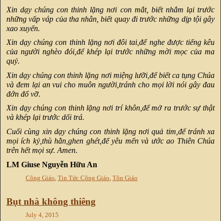
Xin dạy chúng con thinh lặng nơi con mắt, biết nhắm lại trước
những vấp váp của tha nhân, biết quay đi trước những dịp tội gây
xao xuyến.
Xin dạy chúng con thinh lặng nơi đôi tai,để nghe được tiếng kêu
của người nghèo đói,để khép lại trước những mời mọc của ma
quỷ.
Xin dạy chúng con thinh lặng nơi miệng lưỡi,để biết ca tụng Chúa
và đem lại an vui cho muôn người,tránh cho mọi lời nói gây đau
đớn đổ vỡ.
Xin dạy chúng con thinh lặng nơi trí khôn,để mở ra trước sự thật
và khép lại trước dối trá.
Cuối cùng xin dạy chúng con thinh lặng nơi quả tim,để tránh xa
mọi ích kỷ,thù hằn,ghen ghét,để yêu mến và ước ao Thiên Chúa
trên hết mọi sự. Amen
.
LM Giuse Nguyễn Hữu An
Công Giáo
,
Tin Tức Công Giáo
,
Tôn Giáo
Bụt nhà không thiêng
July 4, 2015