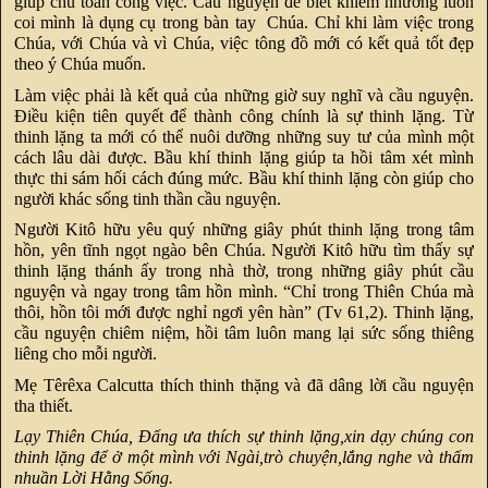
giúp chu toàn công việc. Cầu nguyện để biết khiêm nhường luôn
coi mình là dụng cụ trong bàn tay Chúa. Chỉ khi làm việc trong
Chúa, với Chúa và vì Chúa, việc tông đồ mới có kết quả tốt đẹp
theo ý Chúa muốn.
Làm việc phải là kết quả của những giờ suy nghĩ và cầu nguyện.
Điều kiện tiên quyết để thành công chính là sự thinh lặng. Từ
thinh lặng ta mới có thể nuôi dưỡng những suy tư của mình một
cách lâu dài được. Bầu khí thinh lặng giúp ta hồi tâm xét mình
thực thi sám hối cách đúng mức. Bầu khí thinh lặng còn giúp cho
người khác sống tinh thần cầu nguyện.
Người Kitô hữu yêu quý những giây phút thinh lặng trong tâm
hồn, yên tĩnh ngọt ngào bên Chúa. Người Kitô hữu tìm thấy sự
thinh lặng thánh ấy trong nhà thờ, trong những giây phút cầu
nguyện và ngay trong tâm hồn mình. “Chỉ trong Thiên Chúa mà
thôi, hồn tôi mới được nghỉ ngơi yên hàn” (Tv 61,2). Thinh lặng,
cầu nguyện chiêm niệm, hồi tâm luôn mang lại sức sống thiêng
liêng cho mỗi người.
Mẹ Têrêxa Calcutta thích thinh thặng và đã dâng lời cầu nguyện
tha thiết.
Lạy Thiên Chúa, Đấng ưa thích sự thinh lặng,xin dạy chúng con
thinh lặng để ở một mình với Ngài,trò chuyện,lắng nghe và thấm
nhuần Lời Hằng Sống.