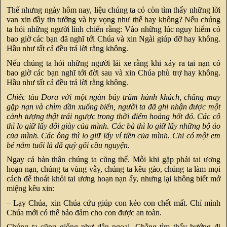
Thế nhưng ngày hôm nay, liệu chúng ta có còn tìm thấy những lời
van xin đầy tin tưởng và hy vọng như thế hay không? Nếu chúng
ta hỏi những người lính chiến rằng: Vào những lúc nguy hiểm có
bao giờ các bạn đã nghĩ tới Chúa và xin Ngài giúp đỡ hay không.
Hầu như tất cả đều trả lời rằng không.
Nếu chúng ta hỏi những người lái xe rằng khi xảy ra tai nạn có
bao giờ các bạn nghĩ tới đời sau và xin Chúa phù trợ hay không.
Hầu như tất cả đều trả lời rằng không.
Chiếc tàu Dora với một ngàn bảy trăm hành khách, chẳng may
gặp nạn và chìm dần xuống biển, người ta đã ghi nhận được một
cảnh tượng thật trái ngược trong thời điểm hoảng hốt đó. Các cô
thì lo giữ lấy đôi giày của mình. Các bà thì lo giữ lấy những bộ áo
của mình. Các ông thì lo giữ lấy ví tiền của mình. Chỉ có một em
bé năm tuổi là đã quỳ gối cầu nguyện.
Ngay cả bản thân chúng ta cũng thế. Mỗi khi gặp phải tai ương
hoạn nạn, chúng ta vùng vẫy, chúng ta kêu gào, chúng ta làm mọi
cách để thoát khỏi tai ương hoạn nạn ấy, nhưng lại không biết mở
miệng kêu xin:
– Lạy Chúa, xin Chúa cứu giúp con kẻo con chết mất. Chỉ mình
Chúa mới có thể bảo đảm cho con được an toàn.
Chúng ta cũng giống như dân ngoại. Chẳng tìm thấy hướng đi