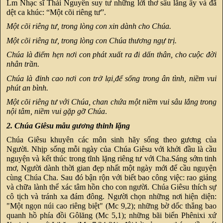
Lm Nhạc sĩ Thái Nguyên suy tư những lời thơ sâu lắng ấy và đã
dệt ca khúc: “Một cõi riêng tư”.
Một cõi riêng tư, trong lòng con xin dành cho Chúa.
Một cõi riêng tư, trong lòng con Chúa thương ngự trị.
Chúa là điểm hẹn nơi con phát xuất ra đi dấn thân, cho cuộc đời
nhân trần.
Chúa là đỉnh cao nơi con trở lại,để sống trong ân tình, niềm vui
phút an bình.
Một cõi riêng tư với Chúa, chan chứa một niềm vui sâu lắng trong
nội tâm, niềm vui gặp gỡ Chúa
.
2. Chúa Giêsu mẫu gương thinh lặng
Chúa Giêsu khuyên các môn sinh hãy sống theo gương của
Người. Nhịp sống mỗi ngày của Chúa Giêsu với khởi đầu là cầu
nguyện và kết thúc trong tĩnh lặng riêng tư với Cha.Sáng sớm tinh
mơ, Người dành thời gian đẹp nhất một ngày mới để cầu nguyện
cùng Chúa Cha. Sau đó bận rộn với biết bao công việc: rao giảng
và chữa lành thể xác tâm hồn cho con người. Chúa Giêsu thích sự
cô tịch và tránh xa đám đông. Người chọn những nơi hiện diện:
"Một ngọn núi cao riêng biệt" (Mc 9,2); những bờ dốc thẳng bao
quanh hồ phía đồi Gôlăng (Mc 5,1); những bãi biển Phênixi xứ