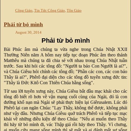
Công Giáo
,
Tin Tức Công Giáo
,
Tôn Giáo
Phải từ bỏ mình
August 30, 2014
Phải từ bỏ mình
Bài Phúc âm mà chúng ta vừa nghe trong Chúa Nhật XXII
Thường Niên năm A hôm nay tiếp tục đoạn Phúc âm theo thánh
Matthêu mà chúng ta đã chia sẻ với nhau trong Chúa Nhật tuần
trước. Sau khi hỏi các tông đồ: "Người ta bảo Con Người là ai?",
và Chúa Giêsu hỏi chính các tông đồ; "Phần các con, các con bảo
Thầy là ai?", Phêrô đại diện cho các tông đồ tuyên xưng đức tin:
"Thầy là Đức Kitô Con Thiên Chúa hằng sống".
Từ sau lời tuyên xưng này, Chúa Giêsu bắt đầu mạc khải cho các
tông đồ biết rõ hơn về vận mạng cuối cùng của Ngài, đó là con
đường khổ nạn mà Ngài sẽ phải thực hiện lại Giêrusalem. Lúc đó
Phêrô lại can ngăn Chúa: "Lạy Thầy, không thể được, không phải
như vậy đâu. Nhưng Chúa Giêsu quở trách Phêrô và tiếp tục mạc
khải về những điều kiện để theo Chúa: "Nếu ai muốn theo Thầy
thì hãy từ bỏ mình đi, vác Thập giá rồi hãy theo Thầy. Vì chưng,
ai muốn cứu mạng sống mình thì sẽ mất và ai đánh mất sự sống