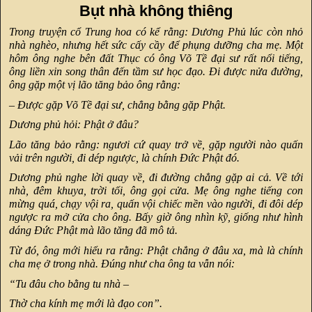
Bụt nhà không thiêng
Trong truyện cổ Trung hoa có kể rằng: Dương Phủ lúc còn nhỏ
nhà nghèo, nhưng hết sức cấy cầy để phụng dưỡng cha mẹ. Một
hôm ông nghe bên đất Thục có ông Võ Tề đại sư rất nổi tiếng,
ông liền xin song thân đến tầm sư học đạo. Đi được nửa đường,
ông gặp một vị lão tăng bảo ông rằng:
– Được gặp Võ Tề đại sư, chẳng bằng gặp Phật.
Dương phủ hỏi: Phật ở đâu?
Lão tăng bảo rằng: ngươi cứ quay trở về, gặp người nào quấn
vải trên người, đi dép ngược, là chính Đức Phật đó.
Dương phủ nghe lời quay về, đi đường chẳng gặp ai cả. Về tới
nhà, đêm khuya, trời tối, ông gọi cửa. Mẹ ông nghe tiếng con
mừng quá, chạy vội ra, quấn vội chiếc mền vào người, đi đôi dép
ngược ra mở cửa cho ông. Bấy giờ ông nhìn kỹ, giống như hình
dáng Đức Phật mà lão tăng đã mô tả.
Từ đó, ông mới hiểu ra rằng: Phật chẳng ở đâu xa, mà là chính
cha mẹ ở trong nhà. Đúng như cha ông ta vẫn nói:
“Tu đâu cho bằng tu nhà –
Thờ cha kính mẹ mới là đạo con”.