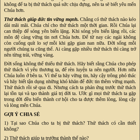
không để ta bị thử thách quá sức chịu đựng, nên ta sẽ biết yêu mến
Chúa hơn.
Thử thách giúp đức tin vững mạnh.
Chẳng có thử thách nào kéo
dài mãi mãi. Chúa chỉ cho thử thách một thời gian. Rồi Chúa lại
can thiệp để sóng yên biển lặng. Khi sóng yên biển lặng rồi, các
môn đệ càng vững tin nơi Chúa hơn. Để từ nay các ngài không
còn cuống quít lo sợ mỗi khi gặp gian nan nữa. Đời sống mỗi
người chúng ta cũng thế. Ai càng gặp nhiều thử thách thì càng trở
nên từng trải, vững vàng.
Đời sống không thể thiếu thử thách. Hãy biết rằng Chúa cho phép
thử thách vì yêu thương ta, để rèn luyện ta nên người. Hơn nữa
Chúa luôn ở bên ta. Vì thế ta hãy vững tin, hãy cậy trông phó thác
và hãy biết tận dụng những khó khăn để đức tin thêm vững mạnh.
Thử thách rồi sẽ qua đi. Nhưng cách ta phản ứng trước thử thách
lại tồn tại và tạo thành giá trị đời ta. Ước gì mọi thử thách ta gặp
trong đời đều biến thành cơ hội cho ta được thêm lòng, lòng cậy
và lòng mến Chúa.
GỢI Ý CHIA SẺ
1) Tại sao Chúa cho ta bị thử thách? Thử thách có cần thiết
không?
2) Thử thách giúp ta trưởng thành thế nào?