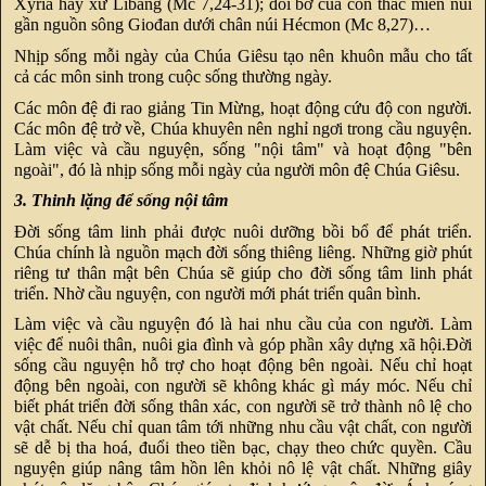
Xyria hay xứ Libăng (Mc 7,24-31); đôi bờ của con thác miền núi
gần nguồn sông Giođan dưới chân núi Hécmon (Mc 8,27)…
Nhịp sống mỗi ngày của Chúa Giêsu tạo nên khuôn mẫu cho tất
cả các môn sinh trong cuộc sống thường ngày.
Các môn đệ đi rao giảng Tin Mừng, hoạt động cứu độ con người.
Các môn đệ trở về, Chúa khuyên nên nghỉ ngơi trong cầu nguyện.
Làm việc và cầu nguyện, sống "nội tâm" và hoạt động "bên
ngoài", đó là nhịp sống mỗi ngày của người môn đệ Chúa Giêsu.
3. Thinh lặng để sống nội tâm
Đời sống tâm linh phải được nuôi dưỡng bồi bổ để phát triển.
Chúa chính là nguồn mạch đời sống thiêng liêng. Những giờ phút
riêng tư thân mật bên Chúa sẽ giúp cho đời sống tâm linh phát
triển. Nhờ cầu nguyện, con người mới phát triển quân bình.
Làm việc và cầu nguyện đó là hai nhu cầu của con người. Làm
việc để nuôi thân, nuôi gia đình và góp phần xây dựng xã hội.Đời
sống cầu nguyện hỗ trợ cho hoạt động bên ngoài. Nếu chỉ hoạt
động bên ngoài, con người sẽ không khác gì máy móc. Nếu chỉ
biết phát triển đời sống thân xác, con người sẽ trở thành nô lệ cho
vật chất. Nếu chỉ quan tâm tới những nhu cầu vật chất, con người
sẽ dễ bị tha hoá, đuổi theo tiền bạc, chạy theo chức quyền. Cầu
nguyện giúp nâng tâm hồn lên khỏi nô lệ vật chất. Những giây