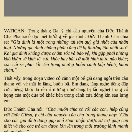
VATICAN: Trong tháng Ba, ý chỉ cầu nguyện của Đức Thánh
Cha Phanxicô đặc biệt hướng về gia đình. Đức Thánh Cha chia
sẻ:
“Gia đình là một trong những tài sản quý giá nhất của nhân
loại. Nhưng gia đình chẳng phải cũng dễ bị thương tổn nhất sao?
Khi gia đình không được chăm sóc và bảo vệ, khi gặp phải những
khó khăn về kinh tế, sức khỏe hay bất cứ một hình thức nào khác;
con cái sẽ phải lớn lên trong những hoàn cảnh bấp bênh, buồn
chán.”
Thật vậy, trong đoạn video có cảnh một bé gái đang ngồi trên cầu
thang với vẻ mặt lo lắng, buồn bã. Em đang lắng nghe tiếng đập
cửa, tiếng khóc la rên rỉ dường như đang bị tắc nghẹt trong cổ
họng của một đứa trẻ khác bên trong cánh cửa đóng kín sau lưng
em.
Đức Thánh Cha nói:
“Cha muốn chia sẻ với các con, hiệp cùng
với Đức Giêsu, ý chỉ cầu nguyện của cha trong tháng này: ‘Cầu
cho các gia đình đang gặp khó khăn nhận được sự trợ giúp cần
thiết và cho các trẻ em được lớn lên trong môi trường lành mạnh
và an toàn.’”