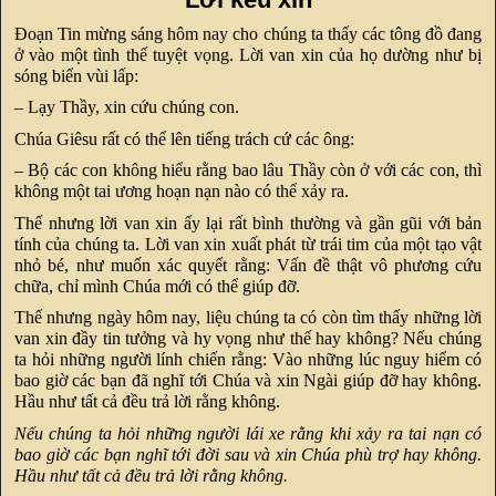
Đoạn Tin mừng sáng hôm nay cho chúng ta thấy các tông đồ đang
ở vào một tình thế tuyệt vọng. Lời van xin của họ dường như bị
sóng biển vùi lấp:
– Lạy Thầy, xin cứu chúng con.
Chúa Giêsu rất có thể lên tiếng trách cứ các ông:
– Bộ các con không hiểu rằng bao lâu Thầy còn ở với các con, thì
không một tai ương hoạn nạn nào có thể xảy ra.
Thế nhưng lời van xin ấy lại rất bình thường và gần gũi với bản
tính của chúng ta. Lời van xin xuất phát từ trái tim của một tạo vật
nhỏ bé, như muốn xác quyết rằng: Vấn đề thật vô phương cứu
chữa, chỉ mình Chúa mới có thể giúp đỡ.
Thế nhưng ngày hôm nay, liệu chúng ta có còn tìm thấy những lời
van xin đầy tin tưởng và hy vọng như thế hay không? Nếu chúng
ta hỏi những người lính chiến rằng: Vào những lúc nguy hiểm có
bao giờ các bạn đã nghĩ tới Chúa và xin Ngài giúp đỡ hay không.
Hầu như tất cả đều trả lời rằng không.
Nếu chúng ta hỏi những người lái xe rằng khi xảy ra tai nạn có
bao giờ các bạn nghĩ tới đời sau và xin Chúa phù trợ hay không.
Hầu như tất cả đều trả lời rằng không.