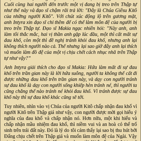
Cuối cùng hai người đến trước một vị đang bị treo trên Thập tự
như thế này và đạo sĩ chậm rãi trả lời: "Đây là Chúa Giêsu Kitô
của những người Kitô". Với chút xúc động lộ trên gương mặt,
anh Intyra xin đạo sĩ chỉ thêm để có thể làm môn đệ của người bị
treo trên Thập tự. Đạo sĩ Makia ngạc nhiên hỏi: "Này anh, anh
làm tôi thắc mắc, hai vị thần anh gặp lúc đầu, một thì cất mất sự
đau khổ, còn một thì đề nghị tránh khỏi đau khổ, nhưng anh lại
không thích người nào cả. Thế nhưng lại sao giờ đây anh lại thích
và muốn làm đồ đệ của một vị chịu chết cách nhục nhã trên Thập
tự như vậy?”
Anh Intyra giải thích cho đạo sĩ Makia: Hứa làm mất đi sự đau
khổ trên trần gian này là lời hứa suông, người ta không thể cất đi
được những đau khổ trên trần gian này, và dạy con người tránh
sự đau khổ là dạy con người sống khiếp hèn tránh né, thì người ta
cũng chẳng thể nào tránh né khỏi đau khổ. Vì tránh được sự đau
khổ này thì sự đau khổ khác cũng sẽ tới.
Tuy nhiên, nhìn vào vị Chúa của người Kitô chấp nhận đau khổ vì
người Kitô trên Thập giá như vậy, con người được mời gọi hiểu ý
nghĩa của đau khổ và chấp nhận nó. Hơn nữa, một khi hiểu và
chấp nhận mầu nhiệm đau khổ, thì niềm vui và an hoà có thể trổ
sinh trên trái đất này. Đó là lý do tôi cảm thấy lại sao bị thu hút bởi
Đấng chịu chết trên Thập giá và muốn làm môn đệ của Ngài. Vậy