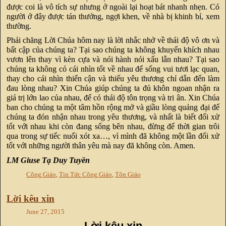
được coi là vô tích sự nhưng ở ngoài lại hoạt bát nhanh nhẹn. Có
người ở đây được tán thưởng, ngợi khen, về nhà bị khinh bỉ, xem
thường.
Phải chăng Lời Chúa hôm nay là lời nhắc nhở về thái độ vô ơn và
bất cập của chúng ta? Tại sao chúng ta không khuyến khích nhau
vươn lên thay vì kèn cựa và nói hành nói xấu lẫn nhau? Tại sao
chúng ta không có cái nhìn tốt về nhau để sống vui tươi lạc quan,
thay cho cái nhìn thiển cận và thiếu yêu thương chỉ dẫn đến làm
đau lòng nhau? Xin Chúa giúp chúng ta đủ khôn ngoan nhận ra
giá trị lớn lao của nhau, để có thái độ tôn trọng và tri ân. Xin Chúa
ban cho chúng ta một tâm hồn rộng mở và giầu lòng quảng đại để
chúng ta đón nhận nhau trong yêu thương, và nhất là biết đối xử
tốt với nhau khi còn đang sống bên nhau, đừng để thời gian trôi
qua trong sự tiếc nuối xót xa…, vì mình đã không một lần đối xử
tốt với những người thân yêu mà nay đã không còn. Amen.
LM Giuse Tạ Duy Tuyền
Công Giáo
,
Tin Tức Công Giáo
,
Tôn Giáo
Lời kêu xin
June 27, 2015
Lời kêu xin