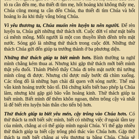
tỏ ra cần đến mẹ, tha thiết đi tìm mẹ, hốt hoảng khi không thấy mẹ,
Chúa cũng mong ta cần đến Chúa, tha thiết đi tìm Chúa và hốt
hoảng lo âu khi thấy vắng bóng Chúa.
Vì yêu thương ta, Chúa muốn rèn luyện ta nên người.
Để rèn
luyện ta, Chúa gửi những thử thách tới. Cuộc đời ví như mặt biển
cả mênh mông. Mỗi người là một con thuyền lênh đênh trên mặt
nước. Sóng gió là những thử thách trong cuộc đời. Những thử
thách Chúa gửi đến giúp ta trưởng thành ở ba phương diện.
Những thử thách giúp ta biết mình hơn.
Bình thường ta nghĩ
mình chẳng kém thua ai. Nhưng khi gặp thử thách mới biết mình
thật yếu đuối. Thánh Phêrô thấy Chúa đi trên mặt nước thì tưởng
mình cũng đi được. Nhưng chỉ được mấy bước đã chìm xuống.
Các tông đồ là những bạn chài đã quen với sóng nước. Thế mà
vẫn kinh hoảng trước bão tố. Đã chứng kiến biết bao phép lạ Chúa
làm, nhưng khi gặp gió bão vẫn hoảng kinh. Thử thách giúp ta
biết mình. Biết mình để thêm khôn ngoan, thêm trông cậy và nhất
là để biết rèn luyện bản thân cho tiến bộ hơn.
Thử thách giúp ta biết yêu mến, cậy trông vào Chúa hơn.
Có
thử thách ta mới biết sức mình, biết có những việc ở ngoài tầm tay
của mình, chẳng ai có thể giúp mình ngoài Chúa. Vì thế gặp nhiều
thử thách giúp ta biết cậy trông phó thác vào Chúa hơn. Gặp thử
thách ta mới biết chẳng ai yêu thương ta bằng Chúa. Chúa sẽ