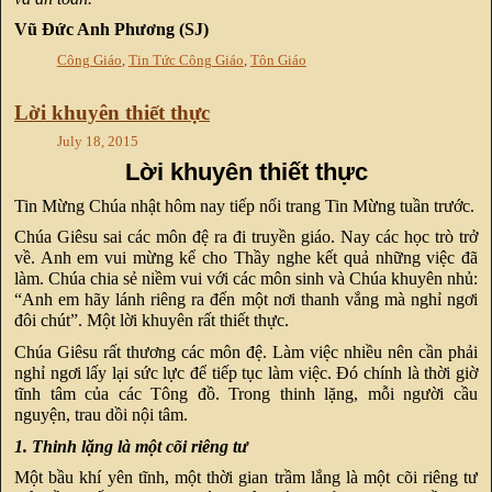
Vũ Đức Anh Phương (SJ)
Công Giáo
,
Tin Tức Công Giáo
,
Tôn Giáo
Lời khuyên thiết thực
July 18, 2015
Lời khuyên thiết thực
Tin Mừng Chúa nhật hôm nay tiếp nối trang Tin Mừng tuần trước.
Chúa Giêsu sai các môn đệ ra đi truyền giáo. Nay các học trò trở
về. Anh em vui mừng kể cho Thầy nghe kết quả những việc đã
làm. Chúa chia sẻ niềm vui với các môn sinh và Chúa khuyên nhủ:
“Anh em hãy lánh riêng ra đến một nơi thanh vắng mà nghỉ ngơi
đôi chút”. Một lời khuyên rất thiết thực.
Chúa Giêsu rất thương các môn đệ. Làm việc nhiều nên cần phải
nghỉ ngơi lấy lại sức lực để tiếp tục làm việc. Đó chính là thời giờ
tĩnh tâm của các Tông đồ. Trong thinh lặng, mỗi người cầu
nguyện, trau dồi nội tâm.
1. Thinh lặng là một cõi riêng tư
Một bầu khí yên tĩnh, một thời gian trầm lắng là một cõi riêng tư