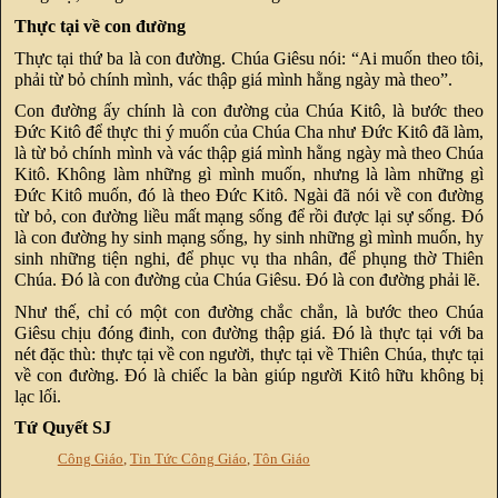
Thực tại về con đường
Thực tại thứ ba là con đường. Chúa Giêsu nói: “Ai muốn theo tôi,
phải từ bỏ chính mình, vác thập giá mình hằng ngày mà theo”.
Con đường ấy chính là con đường của Chúa Kitô, là bước theo
Đức Kitô để thực thi ý muốn của Chúa Cha như Đức Kitô đã làm,
là từ bỏ chính mình và vác thập giá mình hằng ngày mà theo Chúa
Kitô. Không làm những gì mình muốn, nhưng là làm những gì
Đức Kitô muốn, đó là theo Đức Kitô. Ngài đã nói về con đường
từ bỏ, con đường liều mất mạng sống để rồi được lại sự sống. Đó
là con đường hy sinh mạng sống, hy sinh những gì mình muốn, hy
sinh những tiện nghi, để phục vụ tha nhân, để phụng thờ Thiên
Chúa. Đó là con đường của Chúa Giêsu. Đó là con đường phải lẽ.
Như thế, chỉ có một con đường chắc chắn, là bước theo Chúa
Giêsu chịu đóng đinh, con đường thập giá. Đó là thực tại với ba
nét đặc thù: thực tại về con người, thực tại về Thiên Chúa, thực tại
về con đường. Đó là chiếc la bàn giúp người Kitô hữu không bị
lạc lối.
Tứ Quyết SJ
Công Giáo
,
Tin Tức Công Giáo
,
Tôn Giáo