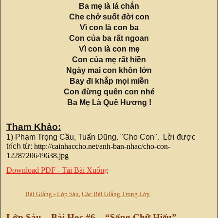
Ba mẹ là lá chắn
Che chở suốt đời con
Vì con là con ba
Con của ba rất ngoan
Vì con là con mẹ
Con của mẹ rất hiền
Ngày mai con khôn lớn
Bay đi khắp mọi miền
Con đừng quên con nhé
Ba Mẹ Là Quê Hương !
Tham Khảo:
1) Phạm Trọng Cầu, Tuấn Dũng. "Cho Con". Lời được
trích từ:
http://cainhaccho.net/anh-ban-nhac/cho-con-
1228720649638.jpg
Download PDF - Tải Bài Xuống
Bài Giảng - Lớp Sáu
,
Các Bài Giảng Trong Lớp
Lớp Sáu – Bài Học #6 – “Sống Chữ Hiếu”