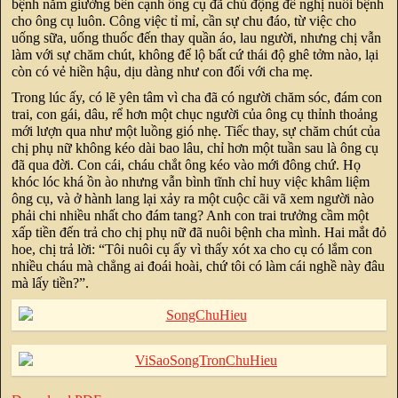
bệnh nằm giường bên cạnh ông cụ đã chủ động đề nghị nuôi bệnh
cho ông cụ luôn. Công việc tỉ mỉ, cần sự chu đáo, từ việc cho
uống sữa, uống thuốc đến thay quần áo, lau người, nhưng chị vẫn
làm với sự chăm chút, không để lộ bất cứ thái độ ghê tởm nào, lại
còn có vẻ hiền hậu, dịu dàng như con đối với cha mẹ.
Trong lúc ấy, có lẽ yên tâm vì cha đã có người chăm sóc, đám con
trai, con gái, dâu, rể hơn một chục người của ông cụ thỉnh thoảng
mới lượn qua như một luồng gió nhẹ. Tiếc thay, sự chăm chút của
chị phụ nữ không kéo dài bao lâu, chỉ hơn một tuần sau là ông cụ
đã qua đời. Con cái, cháu chắt ông kéo vào mới đông chứ. Họ
khóc lóc khá ồn ào nhưng vẫn bình tĩnh chỉ huy việc khâm liệm
ông cụ, và ở hành lang lại xảy ra một cuộc cãi vã xem người nào
phải chi nhiều nhất cho đám tang? Anh con trai trưởng cầm một
xấp tiền đến trả cho chị phụ nữ đã nuôi bệnh cha mình. Hai mắt đỏ
hoe, chị trả lời: “Tôi nuôi cụ ấy vì thấy xót xa cho cụ có lắm con
nhiều cháu mà chẳng ai đoái hoài, chứ tôi có làm cái nghề này đâu
mà lấy tiền?”.