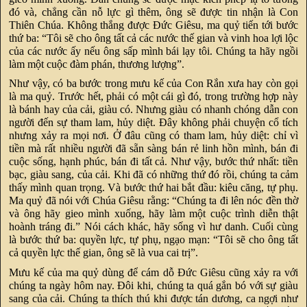
đó và, chẳng cần nỗ lực gì thêm, ông sẽ được tin nhận là Con
Thiên Chúa. Không thắng được Đức Giêsu, ma quỷ tiến tới bước
thứ ba: “Tôi sẽ cho ông tất cả các nước thế gian và vinh hoa lợi lộc
của các nước ấy nếu ông sấp mình bái lạy tôi. Chúng ta hãy ngồi
làm một cuộc đàm phán, thương lượng”.
Như vậy, có ba bước trong mưu kế của Con Rắn xưa hay còn gọi
là ma quỷ. Trước hết, phải có một cái gì đó, trong trường hợp này
là bánh hay của cải, giàu có. Nhưng giàu có nhanh chóng dẫn con
người đến sự tham lam, hủy diệt. Đây không phải chuyện cổ tích
nhưng xảy ra mọi nơi. Ở đâu cũng có tham lam, hủy diệt: chỉ vì
tiền mà rất nhiều người đã sẵn sàng bán rẻ linh hồn mình, bán đi
cuộc sống, hạnh phúc, bán đi tất cả. Như vậy, bước thứ nhất: tiền
bạc, giàu sang, của cải. Khi đã có những thứ đó rồi, chúng ta cảm
thấy mình quan trọng. Và bước thứ hai bắt đầu: kiêu căng, tự phụ.
Ma quỷ đã nói với Chúa Giêsu rằng: “Chúng ta đi lên nóc đền thờ
và ông hãy gieo mình xuống, hãy làm một cuộc trình diễn thật
hoành tráng đi.” Nói cách khác, hãy sống vì hư danh. Cuối cùng
là bước thứ ba: quyền lực, tự phụ, ngạo mạn: “Tôi sẽ cho ông tất
cả quyền lực thế gian, ông sẽ là vua cai trị”.
Mưu kế của ma quỷ dùng để cám dỗ Đức Giêsu cũng xảy ra với
chúng ta ngày hôm nay. Đôi khi, chúng ta quá gắn bó với sự giàu
sang của cải. Chúng ta thích thú khi được tán dương, ca ngợi như