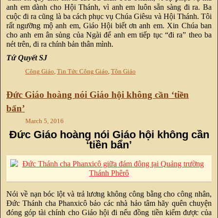
anh em dành cho Hội Thánh, vì anh em luôn sẵn sàng đi ra. Ba
cuộc đi ra cũng là ba cách phục vụ Chúa Giêsu và Hội Thánh. Tôi
rất ngưỡng mộ anh em, Giáo Hội biết ơn anh em. Xin Chúa ban
cho anh em ân sủng của Ngài để anh em tiếp tục “đi ra” theo ba
nét trên, đi ra chính bản thân mình.
Tứ Quyết SJ
Công Giáo
,
Tin Tức Công Giáo
,
Tôn Giáo
Đức Giáo hoàng nói Giáo hội không cần ‘tiền
bẩn’
March 5, 2016
Đức Giáo hoàng nói Giáo hội không cần
‘tiền bẩn’
Nói về nạn bóc lột và trả lương không công bằng cho công nhân,
Đức Thánh cha Phanxicô bảo các nhà hảo tâm hãy quên chuyện
đóng góp tài chính cho Giáo hội đi nếu đồng tiền kiếm được của