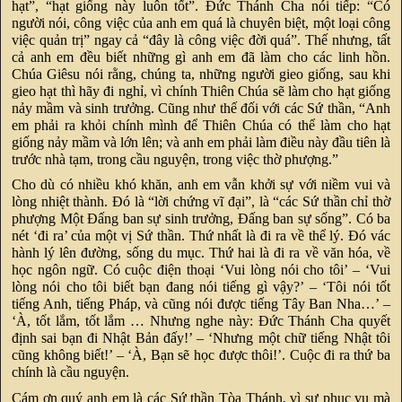
hạt”, “hạt giống này luôn tốt”. Đức Thánh Cha nói tiếp: “Có
người nói, công việc của anh em quá là chuyên biệt, một loại công
việc quản trị” ngay cả “đây là công việc đời quá”. Thế nhưng, tất
cả anh em đều biết những gì anh em đã làm cho các linh hồn.
Chúa Giêsu nói rằng, chúng ta, những người gieo giống, sau khi
gieo hạt thì hãy đi nghỉ, vì chính Thiên Chúa sẽ làm cho hạt giống
nảy mầm và sinh trưởng. Cũng như thế đối với các Sứ thần, “Anh
em phải ra khỏi chính mình để Thiên Chúa có thể làm cho hạt
giống nảy mầm và lớn lên; và anh em phải làm điều này đầu tiên là
trước nhà tạm, trong cầu nguyện, trong việc thờ phượng.”
Cho dù có nhiều khó khăn, anh em vẫn khởi sự với niềm vui và
lòng nhiệt thành. Đó là “lời chứng vĩ đại”, là “các Sứ thần chỉ thờ
phượng Một Đấng ban sự sinh trưởng, Đấng ban sự sống”. Có ba
nét ‘đi ra’ của một vị Sứ thần. Thứ nhất là đi ra về thể lý. Đó vác
hành lý lên đường, sống du mục. Thứ hai là đi ra về văn hóa, về
học ngôn ngữ. Có cuộc điện thoại ‘Vui lòng nói cho tôi’ – ‘Vui
lòng nói cho tôi biết bạn đang nói tiếng gì vậy?’ – ‘Tôi nói tốt
tiếng Anh, tiếng Pháp, và cũng nói được tiếng Tây Ban Nha…’ –
‘À, tốt lắm, tốt lắm … Nhưng nghe này: Đức Thánh Cha quyết
định sai bạn đi Nhật Bản đấy!’ – ‘Nhưng một chữ tiếng Nhật tôi
cũng không biết!’ – ‘À, Bạn sẽ học được thôi!’. Cuộc đi ra thứ ba
chính là cầu nguyện.
Cám ơn quý anh em là các Sứ thần Tòa Thánh, vì sự phục vụ mà