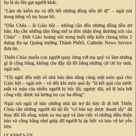
họ là do lừa gạt người khác.
“Làm ơn kiểm tra và đốt hết những đồng tiền đó đi” – ngài nói
trong tiếng vỗ tay hoan hô.
“Dân Chúa – là Giáo hội – không cần đến những đồng tiền dơ
bẩn. Họ cần những tấm lòng mở ra đón nhận lòng thương xót của
Chúa” – Đức Giáo hoàng nói trong buổi tiếp kiến chung hôm 2
tháng Ba tại Quảng trường Thánh Phêrô, Catholic News Service
đưa tin.
Thiên Chúa muốn con người quay lưng với ma quỷ và làm những
gì là công bằng, không che đậy tội lỗi bằng những cử chỉ hy sinh,
ngài nói.
“Tôi nghĩ đến một số nhà hảo tâm dâng cúng một món quà cho
Giáo hội – ngài nói – và đôi khi món quà ấy “là kết quả của nước
mắt và máu của nhiều người bị bóc lột, ngược đãi, nô lệ hóa bởi
công việc được trả lương ba cọc ba đồng”.
Ngài nói ngài sẽ bảo những nhà tài trợ đó hãy đi đi bởi Thiên
Chúa cần những người dù tội lỗi “có bàn tay được thanh tẩy” đã
thay đổi lối sống, tránh xa ma quỷ và làm việc vì những điều thiện
hảo và công bằng như giúp đỡ người bị áp bức và bảo vệ kẻ yếu
hèn.
UCANWES-VN