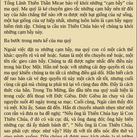
Tổng Lãnh Thiên Thần Micae bảo vệ khỏi những “cạm bẫy” của
ma quỷ. Ma quỷ là kẻ chuyên gieo rắc những cạm bẫy nên từ đôi
tay của hắn chẳng thể nào rớt ra được một hạt giống của sự sống,
một hạt giống của sự hiệp nhất, nhưng luôn luôn là cạm bẫy nguy
hiểm rình rập. Chúng ta cầu xin Thiên Chúa bảo vệ chúng ta khỏi
những cạm bẫy này.
Ba bước trong mưu kế của ma quỷ
Ngoài việc đặt ra những cạm bẫy, ma quỷ con có một cách thế
khác: quyến rũ và mê hoặc. Satan là một tên chuyên mê hoặc, một
tên rắc gieo cảm bẫy. Chúng ta đã được nghe nhắc đến điều này
trong bài Đọc Một. Hắn mê hoặc với những cái đẹp quyến rũ của
ma quỷ khiến chúng ta tin tất cả những điều giả dối. Hắn biết cách
để rao bán cái vẻ đẹp quyến rũ này một cách rất tốt, nhưng cuối
cùng cái giá mà chúng ta phải trả lại vô cùng đau đớn. Đấy là cách
thức của hắn. Trong Tin Mừng, lần đầu tiên ma quỷ xuất hiện là
trong cuộc đối thoại với Đức Giêsu. Đức Giêsu ăn chay và cầu
nguyện suốt 40 ngày trong sa mạc. Cuối cùng, Ngài cảm thấy đói
và mệt. Khi ấy, Satan đã đến. Hắn di chuyển nhanh nhẹn như một
con rắn và đưa ra ba đề nghị: “Nếu ông là Thiên Chúa hay là Con
Thiên Chúa, ở đó có vài cục đá, và ông đang đói; ông hãy biến
những cục đá ấy thành bánh đi”, “ Nếu ông là Con Thiên Chúa,
sao phải cực nhọc như vậy? Hãy đi với tôi đến nóc đền thờ và
gieo mình xuống. Dân chúng sẽ được mục kích phép lạ tỏ tường