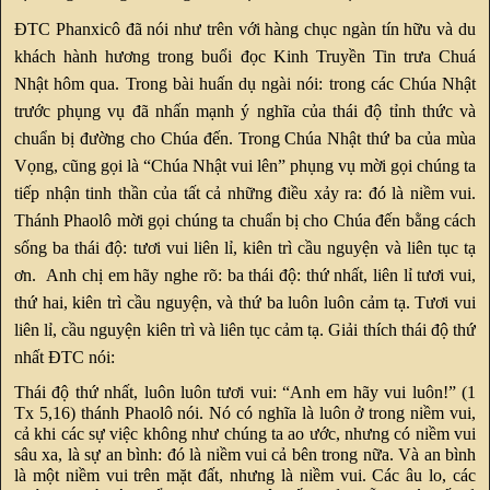
ĐTC Phanxicô đã nói như trên với hàng chục ngàn tín hữu và du
khách hành hương trong buổi đọc Kinh Truyền Tin trưa Chuá
Nhật hôm qua. Trong bài huấn dụ ngài nói: trong các Chúa Nhật
trước phụng vụ đã nhấn mạnh ý nghĩa của thái độ tỉnh thức và
chuẩn bị đường cho Chúa đến. Trong Chúa Nhật thứ ba của mùa
Vọng, cũng gọi là “Chúa Nhật vui lên” phụng vụ mời gọi chúng ta
tiếp nhận tinh thần của tất cả những điều xảy ra: đó là niềm vui.
Thánh Phaolô mời gọi chúng ta chuẩn bị cho Chúa đến bằng cách
sống ba thái độ: tươi vui liên lỉ, kiên trì cầu nguyện và liên tục tạ
ơn. Anh chị em hãy nghe rõ: ba thái độ: thứ nhất, liên lỉ tươi vui,
thứ hai, kiên trì cầu nguyện, và thứ ba luôn luôn cảm tạ. Tươi vui
liên lỉ, cầu nguyện kiên trì và liên tục cảm tạ. Giải thích thái độ thứ
nhất ĐTC nói:
Thái độ thứ nhất, luôn luôn tươi vui: “Anh em hãy vui luôn!” (1
Tx 5,16) thánh Phaolô nói. Nó có nghĩa là luôn ở trong niềm vui,
cả khi các sự việc không như chúng ta ao ước, nhưng có niềm vui
sâu xa, là sự an bình: đó là niềm vui cả bên trong nữa. Và an bình
là một niềm vui trên mặt đất, nhưng là niềm vui. Các âu lo, các