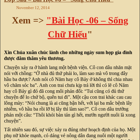
November 12, 2014
Xem =>
"Bài Học -06 – Sống
Chữ Hiếu
"
Xin Chúa xuân chúc lành cho những ngày sum họp gia đình
được đằm thắm yêu thương.
Chuyện xảy ra ở hành lang một bệnh viện. Cô con dâu nhăn mặt
nói với chồng: “Ở nhà đủ thứ phải lo, làm sao mà vô trong đây
hầu ba được? Anh nói cô Năm hay cô Bảy ở không thì chia nhau
vô chăm sóc ba”. Anh con trai chưa kịp trả lời thì có lẽ cô Năm
hay cô Bảy gì đó đã cong môi phản đối: “Tui cũng có đủ thứ
chuyện để lo chứ bộ, quên tui đi”. Một cậu con trai khác cau cau
lông mày: “Nói chung là ai cũng bận hết, với lại ba mắc bệnh lây
nhiễm, vô hầu ba rồi lỡ bị lây thì làm sao?”. Cô con dâu trưởng
phán một câu: “Thôi khỏi bàn tán gì hết, mướn người nuôi là xong
chuyện”.
Tất nhiên sau đó, sự việc xảy ra đúng như hoạch định của họ. Một
phụ nữ khỏe mạnh, có dáng vẻ nông dân đang nuôi một người