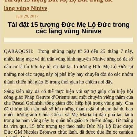
làng vùng Ninive
July 29, 2017
Tái đặt 15 tượng Đức Mẹ Lộ Đức trong
các làng vùng Ninive
QARAQOSH: Trong những ngày từ 20 đến 25 tháng 7 này,
nhiều làng mạc và thị trấn vùng bình nguyên Ninive từng có đa số
dân cư là tín hữu ky tô, đã đặt lại 15 tượng Đức Mẹ Lộ Đức tại
những nơi các tượng này bị phá hủy hay chuyển dời do các nhóm
thánh chiến hồi giáo IS trong thời gian họ chiếm nơi đây.
Sáng kiến này đã có thể thực hiện với sự trợ giúp của hiệp hội
công giáo Pháp Oeuvre d’Oriente sau một chuyến viếng thăm của
cha Pascal Gollnish, tổng giám đốc hiệp hội trong vùng này. Cha
đã chứng kiến tận mắt số lớn những thánh giá bị phạm thánh, bao
nhiêu tượng ảnh Chúa Giêsu và Mẹ Maria bị đập phá tan tành
trong ba năm vùng này bị quân hồi giáo IS chiếm đóng. Từ tháng
ba vừa qua, 15 bức tượng tạc theo mẫu Đức Mẹ Lộ Đức được
Đức GM Nicolas Brouwet chúc lành, đã được đưa lên xe camion