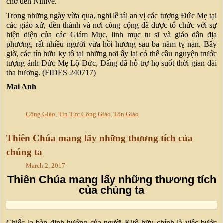
chở đến Ninive.
Trong những ngày vừa qua, nghi lễ tái an vị các tượng Đức Mẹ tại
các giáo xứ, đền thánh và nơi công cộng đã được tổ chức với sự
hiện diện của các Giám Mục, linh mục tu sĩ và giáo dân địa
phương, rất nhiều người vừa hồi hương sau ba năm tỵ nạn. Bây
giờ, các tín hữu ky tô tại những nơi ấy lại có thể cầu nguyện trước
tượng ảnh Đức Mẹ Lộ Đức, Đấng đã hỗ trợ họ suốt thời gian dài
tha hương. (FIDES 240717)
Mai Anh
Công Giáo
,
Tin Tức Công Giáo
,
Tôn Giáo
Thiên Chúa mang lấy những thương tích của
chúng ta
March 2, 2017
Thiên Chúa mang lấy những thương tích
của chúng ta
Chiếc la bàn định hướng của người Kitô hữu chính là việc bước