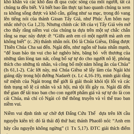
khó khăn và các khổ đau đi qua cuộc sống của mỗi người, tất cả
chúng ta đều biết. Và biết bao lần thực tại bao quanh chúng ta xem
ra không sống được và khô cằn, giống như sa mạc, trong đó vang
lên tiếng nói của thánh Gioan Tẩy Giả, như Phúc Âm hôm nay
nhắc nhớ (x Ga 1,23). Nhưng chính các lời của vị Tẩy Giả vén mở
cho thấy rằng niềm vui của chúng ta dựa trên một sự chắc chắn
rằng sa mạc này được ở: “Giữa anh em có một người mà anh em
không biết” (c. 26) thánh nhân nói. Đó là Chúa Giêsu, Đấng được
Thiên Chúa Cha sai đến. Ngài đến, như ngôn sứ Isaia nhấn mạnh,
“để loan báo tin vui cho kẻ nghèo hèn, băng bó vết thương của
những tâm lòng tan nát, công bố sự tự do cho người nô lệ, phóng
thích cho những tù nhân, và công bố một năm hồng ân của Chúa”
(Is 61,1-2). Các lời này, mà Chúa Giêsu sẽ lấy làm của Ngài khi
giảng dậy trong hội đường Nadarét (x. Lc 4,16-19), minh giải rằng
sứ mệnh của Ngài trong thế giới là giải thoát khỏi tội lỗi và các
tình trạng nô lệ cá nhân và xã hội, mà tội lỗi gây ra. Ngài đã đến
thế gian để tái trao ban cho con người phẩm giá và sự tự do là con
cái Chúa, mà chỉ có Ngài có thể thông truyền và vì thế trao ban
niềm vui.
Niềm vui định tính sự chờ đợi Đấng Cứu Thế dựa trên lời cầu
nguyện kiên trì: đó là thái độ thứ hai; thánh Phaolô nói: “Anh em
hãy cầu nguyện không ngừng” (1 Tx 5,17). ĐTC giải thích điểm