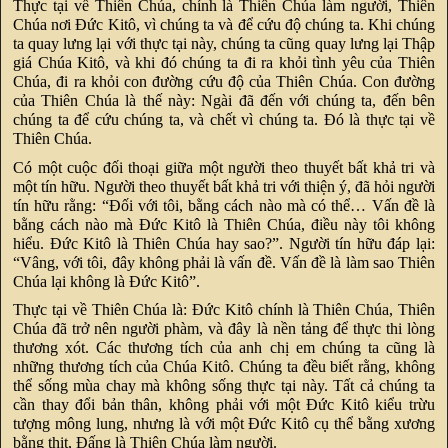
Thực tại về Thiên Chúa, chính là Thiên Chúa làm người, Thiên
Chúa nơi Đức Kitô, vì chúng ta và để cứu độ chúng ta. Khi chúng
ta quay lưng lại với thực tại này, chúng ta cũng quay lưng lại Thập
giá Chúa Kitô, và khi đó chúng ta đi ra khỏi tình yêu của Thiên
Chúa, đi ra khỏi con đường cứu độ của Thiên Chúa. Con đường
của Thiên Chúa là thế này: Ngài đã đến với chúng ta, đến bên
chúng ta để cứu chúng ta, và chết vì chúng ta. Đó là thực tại về
Thiên Chúa.
Có một cuộc đối thoại giữa một người theo thuyết bất khả tri và
một tín hữu. Người theo thuyết bất khả tri với thiện ý, đã hỏi người
tín hữu rằng: “Đối với tôi, bằng cách nào mà có thể… Vấn đề là
bằng cách nào mà Đức Kitô là Thiên Chúa, điều này tôi không
hiểu. Đức Kitô là Thiên Chúa hay sao?”. Người tín hữu đáp lại:
“Vâng, với tôi, đây không phải là vấn đề. Vấn đề là làm sao Thiên
Chúa lại không là Đức Kitô”.
Thực tại về Thiên Chúa là: Đức Kitô chính là Thiên Chúa, Thiên
Chúa đã trở nên người phàm, và đây là nền tảng để thực thi lòng
thương xót. Các thương tích của anh chị em chúng ta cũng là
những thương tích của Chúa Kitô. Chúng ta đều biết rằng, không
thể sống mùa chay mà không sống thực tại này. Tất cả chúng ta
cần thay đổi bản thân, không phải với một Đức Kitô kiểu trừu
tượng mông lung, nhưng là với một Đức Kitô cụ thể bằng xương
bằng thịt, Đấng là Thiên Chúa làm người.