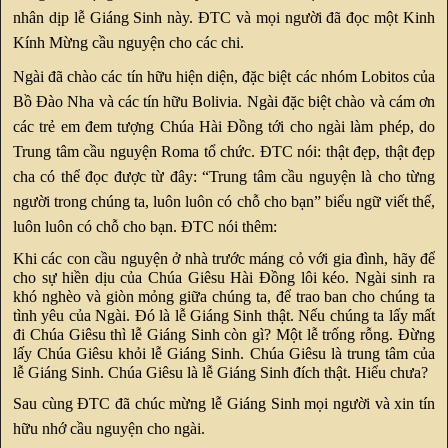
nhân dịp lễ Giáng Sinh này. ĐTC và mọi người đã đọc một Kinh
Kính Mừng cầu nguyện cho các chi.
Ngài đã chào các tín hữu hiện diện, đặc biệt các nhóm Lobitos của
Bồ Đào Nha và các tín hữu Bolivia. Ngài đặc biệt chào và cám ơn
các trẻ em đem tượng Chúa Hài Đồng tới cho ngài làm phép, do
Trung tâm cầu nguyện Roma tổ chức. ĐTC nói: thật đẹp, thật đẹp
cha có thể đọc được từ đây: “Trung tâm cầu nguyện là cho từng
người trong chúng ta, luôn luôn có chỗ cho bạn” biểu ngữ viết thế,
luôn luôn có chỗ cho bạn. ĐTC nói thêm:
Khi các con cầu nguyện ở nhà trước máng cỏ với gia đình, hãy để
cho sự hiền dịu của Chúa Giêsu Hài Đồng lôi kéo. Ngài sinh ra
khó nghèo và giòn mỏng giữa chúng ta, để trao ban cho chúng ta
tình yêu của Ngài. Đó là lễ Giáng Sinh thật. Nếu chúng ta lấy mất
đi Chúa Giêsu thì lễ Giáng Sinh còn gì? Một lễ trống rỗng. Đừng
lấy Chúa Giêsu khỏi lễ Giáng Sinh. Chúa Giêsu là trung tâm của
lễ Giáng Sinh. Chúa Giêsu là lễ Giáng Sinh đích thật. Hiểu chưa?
Sau cùng ĐTC đã chúc mừng lễ Giáng Sinh mọi người và xin tín
hữu nhớ cầu nguyện cho ngài.