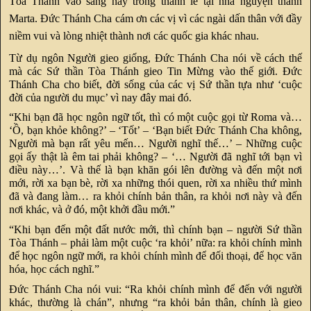
Tòa Thánh vào sáng nay trong thánh lễ tại nhà nguyện thánh
Marta. Đức Thánh Cha cám ơn các vị vì các ngài dấn thân với đầy
niềm vui và lòng nhiệt thành nơi các quốc gia khác nhau.
Từ dụ ngôn Người gieo giống, Đức Thánh Cha nói về cách thế
mà các Sứ thần Tòa Thánh gieo Tin Mừng vào thế giới. Đức
Thánh Cha cho biết, đời sống của các vị Sứ thần tựa như ‘cuộc
đời của người du mục’ vì nay đây mai đó.
“Khi bạn đã học ngôn ngữ tốt, thì có một cuộc gọi từ Roma và…
‘Ồ, bạn khỏe không?’ – ‘Tốt’ – ‘Bạn biết Đức Thánh Cha không,
Người mà bạn rất yêu mến… Người nghĩ thế…’ – Những cuộc
gọi ấy thật là êm tai phải không? – ‘… Người đã nghĩ tới bạn vì
điều này…’. Và thế là bạn khăn gói lên đường và đến một nơi
mới, rời xa bạn bè, rời xa những thói quen, rời xa nhiều thứ mình
đã và đang làm… ra khỏi chính bản thân, ra khỏi nơi này và đến
nơi khác, và ở đó, một khởi đầu mới.”
“Khi bạn đến một đất nước mới, thì chính bạn – người Sứ thần
Tòa Thánh – phải làm một cuộc ‘ra khỏi’ nữa: ra khỏi chính mình
để học ngôn ngữ mới, ra khỏi chính mình để đối thoại, để học văn
hóa, học cách nghĩ.”
Đức Thánh Cha nói vui: “Ra khỏi chính mình để đến với người
khác, thường là chán”, nhưng “ra khỏi bản thân, chính là gieo