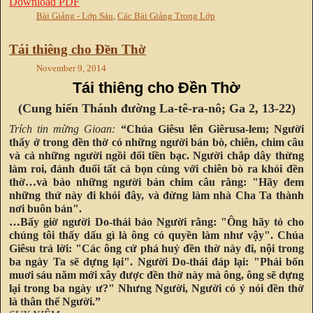
Download PDF
Bài Giảng - Lớp Sáu
,
Các Bài Giảng Trong Lớp
Tái thiêng cho Đền Thờ
November 9, 2014
Tái thiêng cho Đền Thờ
(Cung hiến Thánh đường La-tê-ra-nô; Ga 2, 13-22)
Trích tin mừng Gioan:
“
Chúa Giêsu lên Giêrusa-lem; Ngư
ời
thấy ở
trong đ
ền thờ có nhữ
ng ngư
ời bán bò, chiên, chim câu
và cả nhữ
ng ngư
ời ngồ
i đ
ổi tiền bạ
c. Ngư
ời chắp dây thừ
ng
làm roi, đánh đu
ổi tất cả bọn cùng với chiên bò ra khỏ
i đ
ền
thờ…và bảo nhữ
ng ngư
ời bán chim câu rằng: "Hãy
đem
nh
ững thứ
này đi kh
ỏ
i đây, và đ
ừ
ng làm nhà Cha Ta thành
nơi buôn bán".
…Bấy giờ
ngư
ời Do-thái bả
o Ngư
ời rằng: "Ông hãy tỏ cho
chúng tôi thấy dấu gì là ông có quyề
n làm như v
ậy". Chúa
Giêsu trả lời: "Các ông cứ phá huỷ
đ
ền thờ
này đi, n
ội trong
ba ngày Ta sẽ dựng lạ
i". Ngư
ờ
i Do-thái đáp l
ại: "Phải bố
n
muơi sáu năm m
ớ
i xây đư
ợ
c đ
ền thờ này mà ông, ông sẽ dựng
lạ
i trong ba ngày ư?" Nhưng Ngư
ờ
i, Ngư
ờ
i có ý nói đ
ền thờ
là thân thể
Ngư
ời.”