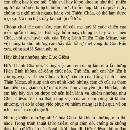
con công hay khoe mẽ. Chính vì hay khoe khoang như thế, nhiều
người đã trở nên lố bịch, buồn cười. Cuối cùng, khi có quyền lực,
chúng ta nghĩ mình ngang hàng với Thiên Chúa, có thể làm được
mọi sự. Và quả thật, đây là một tội rất lớn.
Chống chọi các cạm bẫy, cám dỗ của ma quỷ là cuộc chiến của
mỗi người chúng ta. Bởi vậy hôm nay, chúng ta hãy xin Thiên
Chúa, với sự chuyển cầu của Tổng Lãnh Thiên Thần Micae, bảo
vệ chúng ta khỏi những cạm bẫy dẫn tới sự diệt vong do Con Rắn
xưa, cũng gọi là Satan gây ra.
Hãy khiêm nhường như Đức Giêsu
Đức Thánh Cha nói: “Công việc anh em đang làm như là những
Hiến Binh không dễ dàng chút nào. Thế nên, anh em hãy liên lỉ
cầu nguyện, vì Thiên Chúa với sự bầu cử của Tổng Lãnh Thiên
Thần Micae, sẽ giúp anh em tránh khỏi những cám dỗ của sự tham
lam tiền bạc, giàu có, tự mãn, kiêu căng và quyền lực. Đối lại, anh
em hãy hãy xin ơn được trở nên hiền lành và khiêm nhường như
Chúa Giêsu. Và quả thật, công việc của anh em cũng rất khiêm
nhường, vì đó là công việc phục vụ nhằm mang lại hiệu quả và ơn
ích cho tất cả mọi người.
Nhưng khiêm nhường như Chúa Giêsu là khiêm nhường như thế
nào? Trong trình thuật Đức Giêsu chịu cám dỗ, chúng ta không
thấy bất cứ lời nào của Ngài. Nói khác đi, Đức Giêsu không đáp