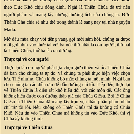
theo Đức Kitô chịu đóng đinh. Ngài là Thiên Chúa đã trở nên
người phàm và mang lấy những thương tích của chúng ta. Đức
Thánh Cha chia sẻ như thế trong thánh lễ sáng nay tại nhà nguyện
Marta.
Mở đầu mùa chay với tiếng vang gọi mời sám hối, chúng ta được
mời gọi nhìn vào thực tại với ba nét: thứ nhất là con người, thứ hai
là Thiên Chúa, thứ ba là con đường.
Thực tại về con người
Thực tại là con người phải lựa chọn giữa thiện và ác. Thiên Chúa
đã ban cho chúng ta tự do, và chúng ta phải thực hiện việc chọn
lựa. Thế nhưng, Chúa không bỏ mặc chúng ta một mình, Ngài ban
cho chúng ta các điều răn để dẫn đường chỉ lối. Tiếp đến, thực tại
về Thiên Chúa là điều rất khó hiểu đối với các môn đệ. Các ông
không hiểu được con đường thập giá của Chúa Giêsu. Bởi lẽ Chúa
Giêsu là Thiên Chúa đã mang lấy trọn vẹn thân phận phàm nhân
chỉ trừ tội lỗi. Nếu không có Thiên Chúa thì đã không có Chúa
Kitô. Nếu tin vào Thiên Chúa mà không tin vào Đức Kitô, thì vị
Chúa ấy không thực.
Thực tại về Thiên Chúa