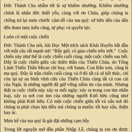
Đức Thánh Cha nhắm tới là sự khiêm nhường. Khiêm nhường
chính là nhân đức thiết yếu, cùng với ơn Chúa, giúp chúng ta
chống trả lại mưu chước cám dỗ của ma quỷ: sở hữu tiền của dẫn
đến tham lam; kiêu căng, tự phụ; và quyền lực.
Luôn có một cuộc chiến
Đức Thánh Cha nói, bài Đọc Một trích sách Khải Huyền bắt đầu
với một câu rất mạnh mẽ: “Bấy giờ, có giao chiến trên trời.” Cuộc
chiến này như thể là cuộc chiến cuối cùng, một cuộc chiến sau hết.
Đây là cuộc chiến giữa các thiên thần của Thiên Chúa, do Tổng
Lãnh Thiên Thần Micae chỉ huy, với Satan, Con Rắn xưa, cũng là
ma quỷ. Đây là trận chiến cuối cùng và ở đó tất cả sẽ kết thúc, chỉ
còn lại sự an bình vĩnh cửu của Thiên Chúa cùng tất cả con cái
của Ngài, là những người đã giữ vững niềm tin của mình. Nhưng
thật ra cuộc chiến này xảy ra mỗi ngày: xảy ra trong con tim nhân
loại, xảy ra nơi con tim của những người Kitô hữu cũng như
không phải Kitô hữu. Có một cuộc chiến giữa tốt và xấu nơi đó
chúng ta phải chọn lựa điều mà chúng ta muốn: tốt hay xấu, thiện
hay ác.
Mưu kế của ma quỷ là gài đặt những cạm bẫy
Trong lời nguyện mở đầu phần Nhập Lễ, chúng ta xin ơn được