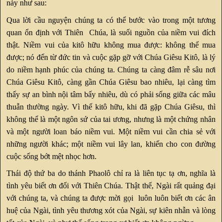
này như sau:
Qua lời cầu nguyện chúng ta có thể bước vào trong một tương
quan ổn định với Thiên Chúa, là suối nguồn của niềm vui đích
thật. Niềm vui của kitô hữu không mua được: không thể mua
được; nó đến từ đức tin và cuộc gặp gỡ với Chúa Giêsu Kitô, là lý
do niềm hạnh phúc của chúng ta. Chúng ta càng đâm rễ sâu nơi
Chúa Giêsu Kitô, càng gần Chúa Giêsu bao nhiêu, lại càng tìm
thấy sự an bình nội tâm bấy nhiêu, dù có phải sống giữa các mâu
thuẫn thường ngày. Vì thế kitô hữu, khi đã gặp Chúa Giêsu, thì
không thể là một ngôn sứ của tai ương, nhưng là một chứng nhân
và một người loan báo niềm vui. Một niềm vui cần chia sẻ với
những người khác; một niềm vui lây lan, khiến cho con đường
cuộc sống bớt mệt nhọc hơn.
Thái độ thứ ba do thánh Phaolô chỉ ra là liên tục tạ ơn, nghĩa là
tình yêu biết ơn đối với Thiên Chúa. Thật thế, Ngài rất quảng đại
với chúng ta, và chúng ta được mời gọi luôn luôn biết ơn các ân
huệ của Ngài, tình yêu thương xót của Ngài, sự kiên nhẫn và lòng