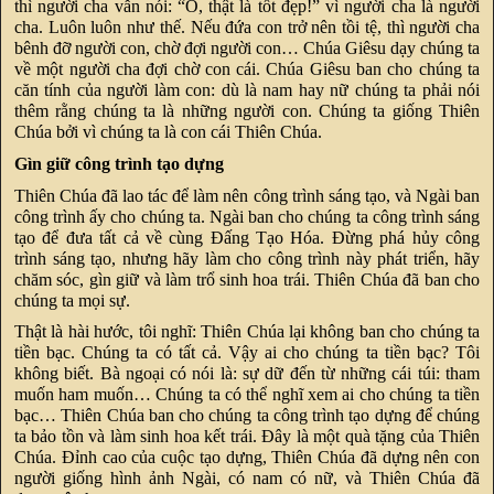
thì người cha vẫn nói: “Ồ, thật là tốt đẹp!” vì người cha là người
cha. Luôn luôn như thế. Nếu đứa con trở nên tồi tệ, thì người cha
bênh đỡ người con, chờ đợi người con… Chúa Giêsu dạy chúng ta
về một người cha đợi chờ con cái. Chúa Giêsu ban cho chúng ta
căn tính của người làm con: dù là nam hay nữ chúng ta phải nói
thêm rằng chúng ta là những người con. Chúng ta giống Thiên
Chúa bởi vì chúng ta là con cái Thiên Chúa.
Gìn giữ công trình tạo dựng
Thiên Chúa đã lao tác để làm nên công trình sáng tạo, và Ngài ban
công trình ấy cho chúng ta. Ngài ban cho chúng ta công trình sáng
tạo để đưa tất cả về cùng Đấng Tạo Hóa. Đừng phá hủy công
trình sáng tạo, nhưng hãy làm cho công trình này phát triển, hãy
chăm sóc, gìn giữ và làm trổ sinh hoa trái. Thiên Chúa đã ban cho
chúng ta mọi sự.
Thật là hài hước, tôi nghĩ: Thiên Chúa lại không ban cho chúng ta
tiền bạc. Chúng ta có tất cả. Vậy ai cho chúng ta tiền bạc? Tôi
không biết. Bà ngoại có nói là: sự dữ đến từ những cái túi: tham
muốn ham muốn… Chúng ta có thể nghĩ xem ai cho chúng ta tiền
bạc… Thiên Chúa ban cho chúng ta công trình tạo dựng để chúng
ta bảo tồn và làm sinh hoa kết trái. Đây là một quà tặng của Thiên
Chúa. Đỉnh cao của cuộc tạo dựng, Thiên Chúa đã dựng nên con
người giống hình ảnh Ngài, có nam có nữ, và Thiên Chúa đã