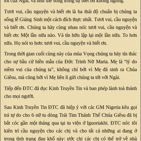
tốt của Ngài, và như thế sống trong sự biết ơn không ngừng.
Tươi vui, cầu nguyện và biết ơn là ba thái độ chuẩn bị chúng ta
sống lễ Giáng Sinh một cách đích thực nhất. Tươi vui, cầu nguyện
và biết ơn. Chúng ta hãy cùng nhau nói: tươi vui, cầu nguyện và
biết ơn: Một lần nữa nào. Và tín hữu lập lại một lần nữa. To hơn
nữa. Họ nói to hơn: tươi vui, cầu nguyện và biết ơn.
Trong thời gian cuối cùng này của mùa Vọng chúng ta hãy tín thác
cho sự bầu cử hiền mẫu của Đức Trinh Nữ Maria. Mẹ là “lý do
niềm vui của chúng ta”, không chỉ bởi vì Mẹ đã sinh ra Chúa
Giêsu, mà cũng bởi vì Mẹ liên lỉ gửi chúng ta tới với Ngài.
Tiếp đến ĐTC đã đọc Kinh Truyền Tin và ban phép lành toà thánh
cho mọi người.
Sau Kinh Truyền Tin ĐTC đã hiệp ý với các GM Nigeria kêu gọi
trả tự do cho 6 nữ tu dòng Trái Tim Thánh Thể Chúa Giêsu đã bị
bắt cóc gần một tháng qua tại tu viện ở Iguoriakhi. ĐTC nói: tôi
kiên trì cầu nguyện cho các chị và cho tất cả những ai đang ở
trong tình trạng đau khổ này: ước chi các chị có thể trở về nhà