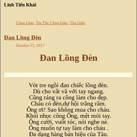
Linh Tiến Khải
Công Giáo
,
Tin Tức Công Giáo
,
Tôn Giáo
Đan Lồng Đèn
October 15, 2017
Đan Lồng Đèn
Vót tre ngồi đan chiếc lồng đèn.
Dù cho vất vã với tay ngang.
Cũng ráng ra công làm cho đẹp.
Cháu có đèn,dự hội trăng rằm.
Ông ơi! Sao không mua cho cháu.
Khỏi nhọc công Ông, mệt mỏi tay.
Ông cười, vuốt tóc, nói nghe nè.
Ông muốn tự tay làm cho cháu .
Đa dạng hàng bán hiệu của Tàu.