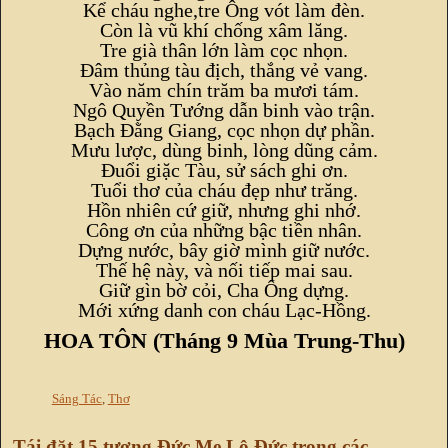
Kể cháu nghe,tre Ông vót làm đèn.
Còn là vũ khí chống xâm lăng.
Tre già thân lớn làm cọc nhọn.
Đâm thủng tàu địch, thắng vẻ vang.
Vào năm chín trăm ba mươi tám.
Ngô Quyền Tướng dẫn binh vào trận.
Bạch Đằng Giang, cọc nhọn dự phần.
Mưu lược, dùng binh, lòng dũng cảm.
Đuổi giặc Tàu, sử sách ghi ơn.
Tuổi thơ của cháu đẹp như trăng.
Hồn nhiên cứ giữ, nhưng ghi nhớ.
Công ơn của những bậc tiền nhân.
Dựng nước, bây giờ mình giữ nước.
Thế hệ này, và nối tiếp mai sau.
Giữ gìn bờ cỏi, Cha Ông dựng.
Mới xứng danh con cháu Lạc-Hồng.
HOA TÔN (Tháng 9 Mùa Trung-Thu)
Sáng Tác
,
Thơ
Tái đặt 15 tượng Đức Mẹ Lộ Đức trong các