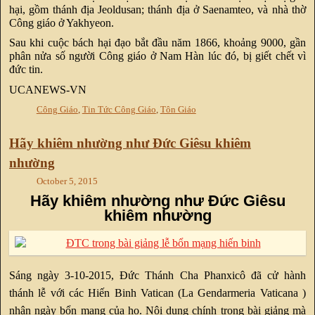
hại, gồm thánh địa Jeoldusan; thánh địa ở Saenamteo, và nhà thờ
Công giáo ở Yakhyeon.
Sau khi cuộc bách hại đạo bắt đầu năm 1866, khoảng 9000, gần
phân nửa số người Công giáo ở Nam Hàn lúc đó, bị giết chết vì
đức tin.
UCANEWS-VN
Công Giáo
,
Tin Tức Công Giáo
,
Tôn Giáo
Hãy khiêm nhường như Đức Giêsu khiêm
nhường
October 5, 2015
Hãy khiêm nhường như Đức Giêsu
khiêm nhường
Sáng ngày 3-10-2015, Đức Thánh Cha Phanxicô đã cử hành
thánh lễ với các Hiến Binh Vatican (La Gendarmeria Vaticana )
nhân ngày bổn mạng của họ. Nội dung chính trong bài giảng mà