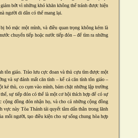
bị giảm bớt vì những khó khăn không thể tránh được hiện
mà người di dân có thể mang lại.
g bị bỏ mặc một mình, và điều quan trọng không kém là
, nước chuyển tiếp hoặc nước tiếp đón – để tìm ra những
nh tôn giáo. Trào lưu cực đoan và thủ cựu tìm được một
ng và sự đánh mất căn tính – kể cả căn tính tôn giáo –
ột kẻ thù, co cụm vào mình, bám chặt những lập trường
hế, sự tiếp đón có thể là một cơ hội thích hợp để có sự
a các cộng đồng đón nhận họ, và cho cả những cộng đồng
nh vực này Tòa Thánh tái quyết tâm dấn thân trong lãnh
h của mỗi người, tạo điều kiện cho sự sống chung hòa hợp