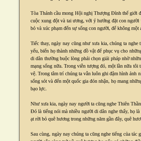
Tòa Thánh cầu mong Hội nghị Thượng Đỉnh thế giới đầu
cuộc xung đột và tai ương, với ý hướng đặt con người 
bỏ và xúc phạm đến sự sống con người, để không một ai 
Tiếc thay, ngày nay cũng như xưa kia, chúng ta nghe
yếu, biến họ thành những đồ vật để phục vụ cho những 
di dân thường buộc lòng phải chọn giải pháp nhờ những
mạng sống nữa. Trong viễn tượng đó, một lần nữa tôi 
vệ. Trong tâm trí chúng ta vẫn luôn ghi đậm hình ảnh n
sống sót và đến một quốc gia đón nhận, họ mang nhữn
bạo lực.
Như xưa kia, ngày nay người ta cũng nghe Thiên Thần l
Đó là tiếng nói mà nhiều người di dân nghe thấy, họ 
ạt rời bỏ quê hương trong những năm gần đây, quê hươn
Sau cùng, ngày nay chúng ta cũng nghe tiếng của tác gi