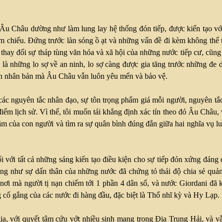
Âu Châu dường như làm lung lay hệ thống đón tiếp, được kiến tạo với 
am chiếu. Đứng trước làn sóng ồ ạt và những vấn đề đi kèm không thể 
 thay đổi sự tháp tùng văn hóa và xã hội của những nước tiếp cư, cũng 
là những lo sợ về an ninh, lo sợ càng được gia tăng trước những đe 
hần nhân bản mà Âu Châu vẫn luôn yêu mến và bảo vệ.
các nguyên tắc nhân đạo, sự tôn trọng phẩm giá mỗi người, nguyên tắc
iểm lịch sử. Vì thế, tôi muốn tái khẳng định xác tín theo đó Âu Châu, v
tâm của con người và tìm ra sự quân bình đúng đắn giữa hai nghĩa vụ l
đối với tất cả những sáng kiến tạo điều kiện cho sự tiếp đón xứng đán
g như sự dấn thân của những nước đã chứng tỏ thái độ chia sẻ quảng 
, nơi mà người tị nạn chiếm tới 1 phần 4 dân số, và nước Giordani đã
cố gắng của các nước đi hàng đầu, đặc biệt là Thổ nhĩ kỳ và Hy Lạp.
alia, với quyết tâm cứu vớt nhiều sinh mạng trong Địa Trung Hải, và