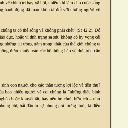
h về chính trị hay xã hội, nhiều khi làm cho cuộc sống
ững hành động dã man khôn tả đối với những người vô
chúng ta có thể sống và không phải chết” (St 42,2). Đó
áo dục, hoặc vì tình trạng sa sút, không có hy vọng cải
ong những tai ương trầm trọng nhất của thế giới chúng ta
không được thuộc vào các hệ thống bảo vệ dựa trên căn
inh con người cho các thần tượng lợi lộc và tiêu thụ?
của bao nhiêu người và coi chúng là ”những điều bình
nghèo hoặc khuyết tật, hay nếu họ chưa hữu ích – như
hung phí, bắt đầu từ sự phung phí lương thực, là điều