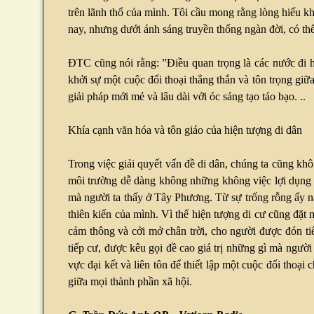
trên lãnh thổ của mình. Tôi cầu mong rằng lòng hiếu kh
nay, nhưng dưới ánh sáng truyền thống ngàn đời, có thể
ĐTC cũng nói rằng: ”Điều quan trọng là các nước đi h
khởi sự một cuộc đối thoại thẳng thắn và tôn trọng giữ
giải pháp mới mẻ và lâu dài với óc sáng tạo táo bạo. ..
Khía cạnh văn hóa và tôn giáo của hiện tượng di dân
Trong việc giải quyết vấn đề di dân, chúng ta cũng kh
môi trường dễ dàng không những không việc lợi dụng tô
mà người ta thấy ở Tây Phương. Từ sự trống rỗng ấy n
thiên kiến của mình. Vì thế hiện tượng di cư cũng đặt 
cảm thông và cởi mở chân trời, cho người được đón tiế
tiếp cư, được kêu gọi đề cao giá trị những gì mà ngườ
vực đại kết và liên tôn để thiết lập một cuộc đối thoại
giữa mọi thành phần xã hội.