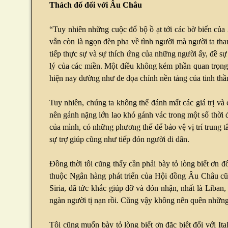
Thách đố đối với Âu Châu
“Tuy nhiên những cuộc đổ bộ ồ ạt tới các bờ biển của 
vẫn còn là ngọn đèn pha về tình người mà người ta th
tiếp thực sự và sự thích ứng của những người ấy, đề sự
lý của các miền. Một điều không kém phần quan trọng 
hiện nay dường như đe dọa chính nền tảng của tinh t
Tuy nhiên, chúng ta không thể đánh mất các giá trị và 
nên gánh nặng lớn lao khó gánh vác trong một số thời đ
của mình, có những phương thế để bảo vệ vị trí trung 
sự trợ giúp cũng như tiếp đón người di dân.
Đồng thời tôi cũng thấy cần phải bày tỏ lòng biết ơn 
thuộc Ngân hàng phát triển của Hội đồng Âu Châu cũn
Siria, đã tức khắc giúp đỡ và đón nhận, nhất là Liban
ngàn người tị nạn rồi. Cũng vậy không nên quên những 
Tôi cũng muốn bày tỏ lòng biết ơn đặc biệt đối với It