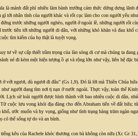
hĩa là mảnh đất phì nhiêu làm bành trướng cảm thức dửng dưng lãnh đạ
gì tới nhân tính của người khác và rốt cục làm cho con người yếu như
 đứng trước những người nghèo, người ở ngoài lề, những người rốt cù
hĩ trước tiên tới những người di dân, với những khó khăn và đau khổ 
uộc tìm kiếm của họ thật là tuyệt vọng.
 suy tư về sự cấp thiết trầm trọng của làn sóng di cư mà chúng ta đa
tránh né đi kèm một hiện tượng ồ ạt và rộng lớn như vậy, liên hệ đặc
i ở với ngươi, dù ngươi đi đâu” (Gs 1,9). Đó là lời mà Thiên Chúa hứ
như người đang tìm nơi tị nạn ở nước ngoài. Thực vậy, toàn thể Kinh T
gười. Lịch sử loài người được hình thành với bao nhiêu cuộc di dân, nh
 Từ cuộc lưu vong khỏi địa đàng cho đến Abraham tiến về đất hứa; từ
 khổ, ước muốn và hy vọng, giống như tình trạng hàng trăm ngàn ngư
ọ có thể sống tự do và an bình.
y tiếng kêu của Rachele khóc thương con bà không còn nữa (Xc Gr 31,1