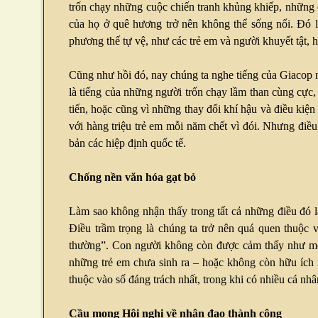
trốn chạy những cuộc chiến tranh khủng khiếp, những c
của họ ở quê hương trở nên không thể sống nổi. Đó 
phương thế tự vệ, như các trẻ em và người khuyết tật, h
Cũng như hồi đó, nay chúng ta nghe tiếng của Giacop n
là tiếng của những người trốn chạy lầm than cùng cực, 
tiến, hoặc cũng vì những thay đổi khí hậu và điều kiện 
với hàng triệu trẻ em mỗi năm chết vì đói. Nhưng điề
bản các hiệp định quốc tế.
Chống nền văn hóa gạt bỏ
Làm sao không nhận thấy trong tất cả những điều đó l
Điều trầm trọng là chúng ta trở nên quá quen thuộc 
thường”. Con người không còn được cảm thấy như một 
những trẻ em chưa sinh ra – hoặc không còn hữu ích n
thuộc vào số đáng trách nhất, trong khi có nhiều cá nhâ
Cầu mong Hội nghị về nhân đạo thành công