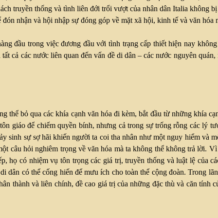
ách truyền thống và tình liên đới trổi vượt của nhân dân Italia không 
 đón nhận và hội nhập sự đóng góp về mặt xã hội, kinh tế và văn hóa 
àng đầu trong việc đương đầu với tình trạng cấp thiết hiện nay khôn
a tất cả các nước liên quan đến vấn đề di dân – các nước nguyên quán
ông thể bỏ qua các khía cạnh văn hóa đi kèm, bắt đầu từ những khía cạ
n giáo để chiếm quyền bính, nhưng cả trong sự trống rỗng các lý tưở
ảy sinh sự sợ hãi khiến người ta coi tha nhân như một nguy hiểm và m
một câu hỏi nghiêm trọng về văn hóa mà ta không thể không trả lời. Vì t
p, họ có nhiệm vụ tôn trọng các giá trị, truyền thống và luật lệ củ
i di dân có thể cống hiến để mưu ích cho toàn thể cộng đoàn. Trong lã
 chân thành và liên chính, đề cao giá trị của những đặc thù và căn tín