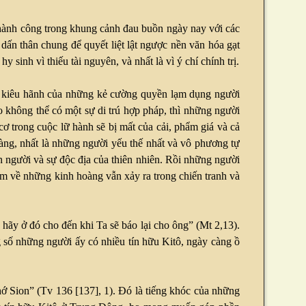
thành công trong khung cảnh đau buồn ngày nay với các
dấn thân chung để quyết liệt lật ngược nền văn hóa gạt
inh vì thiếu tài nguyên, và nhất là vì ý chí chính trị.
sự kiêu hãnh của những kẻ cường quyền lạm dụng người
o không thể có một sự di trú hợp pháp, thì những người
ơ trong cuộc lữ hành sẽ bị mất của cải, phẩm giá và cả
àng, nhất là những người yếu thế nhất và vô phương tự
on người và sự độc địa của thiên nhiên. Rồi những người
 về những kinh hoàng vẫn xảy ra trong chiến tranh và
hãy ở đó cho đến khi Ta sẽ báo lại cho ông” (Mt 2,13).
 số những người ấy có nhiều tín hữu Kitô, ngày càng ồ
nhớ Sion” (Tv 136 [137], 1). Đó là tiếng khóc của những