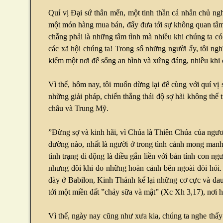
Quí vị Đại sứ thân mến, một tinh thần cá nhân chủ ng
một món hàng mua bán, đẩy đưa tới sự không quan tâm 
chẳng phải là những tâm tình mà nhiều khi chúng ta có
các xã hội chúng ta! Trong số những người ấy, tôi ng
kiếm một nơi để sống an bình và xứng đáng, nhiều khi c
Vì thế, hôm nay, tôi muốn dừng lại để cùng với quí vị
những giải pháp, chiến thắng thái độ sợ hãi không thể 
châu và Trung Mỹ.
”Đừng sợ và kinh hãi, vì Chúa là Thiên Chúa của ngươ
dường nào, nhất là người ở trong tình cảnh mong manh 
tình trạng di động là điều gắn liền với bản tính con n
nhưng đôi khi do những hoàn cảnh bên ngoài đòi hỏi.
đày ở Babilon, Kinh Thánh kể lại những cơ cực và đau
tới một miền đất ”chảy sữa và mật” (Xc Xh 3,17), nơi h
Vì thế, ngày nay cũng như xưa kia, chúng ta nghe thấ