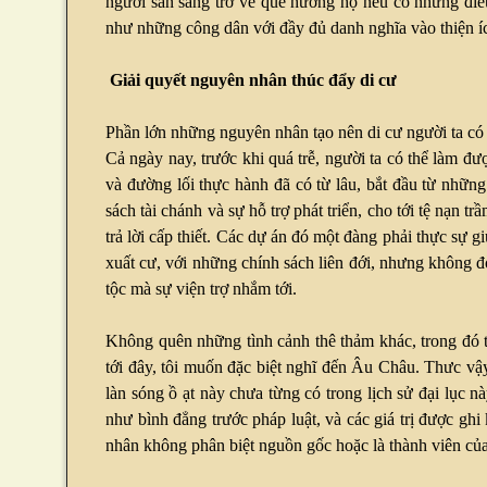
người sẵn sàng trở về quê hương họ nếu có những điề
như những công dân với đầy đủ danh nghĩa vào thiện ích
Giải quyết nguyên nhân thúc đẩy di cư
Phần lớn những nguyên nhân tạo nên di cư người ta có t
Cả ngày nay, trước khi quá trễ, người ta có thể làm đ
và đường lối thực hành đã có từ lâu, bắt đầu từ những
sách tài chánh và sự hỗ trợ phát triển, cho tới tệ nạn 
trả lời cấp thiết. Các dự án đó một đàng phải thực sự 
xuất cư, với những chính sách liên đới, nhưng không đ
tộc mà sự viện trợ nhắm tới.
Không quên những tình cảnh thê thảm khác, trong đó t
tới đây, tôi muốn đặc biệt nghĩ đến Âu Châu. Thưc vậy,
làn sóng ồ ạt này chưa từng có trong lịch sử đại lục n
như bình đẳng trước pháp luật, và các giá trị được g
nhân không phân biệt nguồn gốc hoặc là thành viên của 