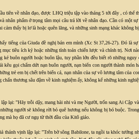
 tiên về nhân đạo, được LHQ triệu tập vào tháng 5 tới đây , có thể 
và nhân phẩm ở trọng tâm mọi câu trả lời về nhân đạo. Cần có một sự 
cảm thấy bị lơ là hoặc quên lãng, và những sinh mạng khác không bị hy s
 thấy tiếng của Giuda đề nghị bán em mình (Xc St 37,26-27). Đó là 
mục tiêu ích kỷ hoặc những tính toán chiến lược và chính trị. Nơi nà
 kẻ buôn người hoặc buôn lậu, tuy phần lớn đều biết rõ những nguy c
tái kêu gọi chấm dứt nạn buôn người, nạn biến con người thành món h
hững trẻ em bị chết trên biển cả, nạn nhân của sự vô lương tâm của c
g chấn thương sâu đậm về kinh nghiệm ấy, không kể những kinh nghiệm
ập lại: ”Hãy trỗi dậy, mang hài nhi và mẹ Người, trốn sang Ai Cập và 
là những người sẽ không rời bỏ quê hương nếu không bị bó buộc. Trong
g mà họ đã cư ngụ từ thời đầu của Kitô giáo.
ả thánh vịnh lập lại: ”Trên bờ sông Babilone, ta ngồi ta khóc tưởng 