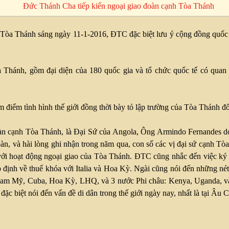
Tòa Thánh sáng ngày 11-1-2016, ĐTC đặc biệt lưu ý cộng đồng quốc tế
Thánh, gồm đại diện của 180 quốc gia và tổ chức quốc tế có quan h
 điểm tình hình thế giới đồng thời bày tỏ lập trường của Tòa Thánh đối
àn cạnh Tòa Thánh, là Đại Sứ của Angola, Ông Armindo Fernandes do 
oàn, và hài lòng ghi nhận trong năm qua, con số các vị đại sứ cạnh Tò
với hoạt động ngoại giao của Tòa Thánh. ĐTC cũng nhắc đến việc ký 
p định về thuế khóa với Italia và Hoa Kỳ. Ngài cũng nói đến những nét
ớc Nam Mỹ, Cuba, Hoa Kỳ, LHQ, và 3 nước Phi châu: Kenya, Uganda, 
c biệt nói đến vấn đề di dân trong thế giới ngày nay, nhất là tại Âu 