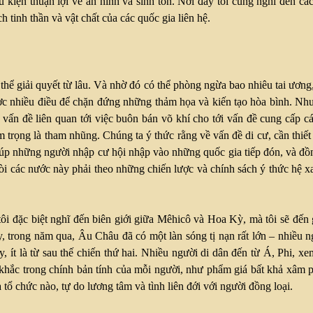
u kiện thuận lợi về an ninh và sinh tồn. Nơi đây tôi cũng nghĩ đến 
 tinh thần và vật chất của các quốc gia liên hệ.
hể giải quyết từ lâu. Và nhờ đó có thể phòng ngừa bao nhiêu tai ương,
ược nhiều điều để chặn đứng những thảm họa và kiến tạo hòa bình. Như
 vấn đề liên quan tới việc buôn bán võ khí cho tới vấn đề cung cấp c
trầm trọng là tham nhũng. Chúng ta ý thức rằng về vấn đề di cư, cần thi
giúp những người nhập cư hội nhập vào những quốc gia tiếp đón, và đồn
òi các nước này phải theo những chiến lược và chính sách ý thức hệ x
ôi đặc biệt nghĩ đến biên giới giữa Mêhicô và Hoa Kỳ, mà tôi sẽ đến
 trong năm qua, Âu Châu đã có một làn sóng tị nạn rất lớn – nhiều ng
ày, ít là từ sau thế chiến thứ hai. Nhiều người di dân đến từ Á, Phi
hi khắc trong chính bản tính của mỗi người, như phẩm giá bất khả xâm
tổ chức nào, tự do lương tâm và tình liên đới với người đồng loại.