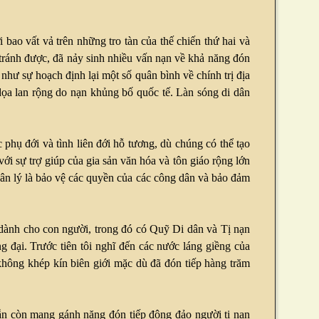
bao vất vả trên những tro tàn của thế chiến thứ hai và
tránh được, đã nảy sinh nhiều vấn nạn về khả năng đón
như sự hoạch định lại một số quân bình về chính trị địa
dọa lan rộng do nạn khủng bố quốc tế. Làn sóng di dân
 phụ đới và tình liên đới hỗ tương, dù chúng có thể tạo
ới sự trợ giúp của gia sản văn hóa và tôn giáo rộng lớn
uân lý là bảo vệ các quyền của các công dân và bảo đảm
g dành cho con người, trong đó có Quỹ Di dân và Tị nạn
đại. Trước tiên tôi nghĩ đến các nước láng giềng của
 không khép kín biên giới mặc dù đã đón tiếp hàng trăm
 vẫn còn mang gánh nặng đón tiếp đông đảo người tị nạn