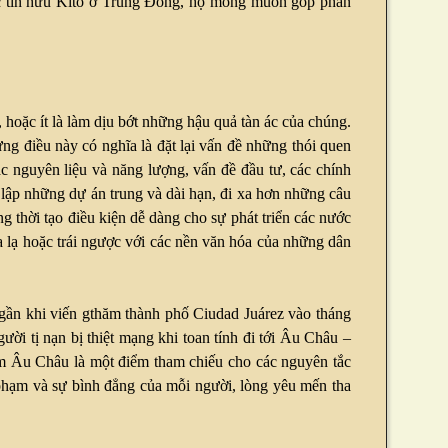
các tín hữu Kitô ở Trung Đông, họ mong muốn góp phần
 hoặc ít là làm dịu bớt những hậu quả tàn ác của chúng.
ng điều này có nghĩa là đặt lại vấn đề những thói quen
ác nguyên liệu và năng lượng, vấn đề đầu tư, các chính
ết lập những dự án trung và dài hạn, đi xa hơn những câu
g thời tạo điều kiện dễ dàng cho sự phát triển các nước
a lạ hoặc trái ngược với các nền văn hóa của những dân
 gần khi viến gthăm thành phố Ciudad Juárez vào tháng
ười tị nạn bị thiệt mạng khi toan tính đi tới Âu Châu –
, xem Âu Châu là một điểm tham chiếu cho các nguyên tắc
 phạm và sự bình đẳng của mỗi người, lòng yêu mến tha