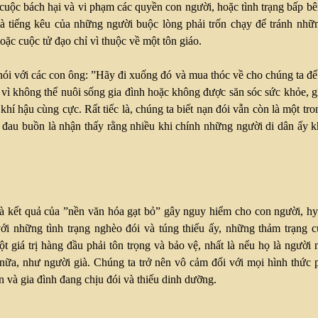
uộc bách hại và vi phạm các quyền con người, hoặc tình trạng bấp bên
là tiếng kêu của những người buộc lòng phải trốn chạy để tránh nh
oặc cuộc tử đạo chỉ vì thuộc về một tôn giáo.
ói với các con ông: ”Hãy đi xuống đó và mua thóc về cho chúng ta để 
vì không thể nuôi sống gia đình hoặc không được săn sóc sức khỏe, gi
khí hậu cùng cực. Rất tiếc là, chúng ta biết nạn đói vẫn còn là một tr
u đau buồn là nhận thấy rằng nhiều khi chính những người di dân ấy 
à kết quả của ”nền văn hóa gạt bỏ” gây nguy hiểm cho con người, hy s
với những tình trạng nghèo đói và túng thiếu ấy, những thảm trạng 
giá trị hàng đầu phải tôn trọng và bảo vệ, nhất là nếu họ là người 
ữa, như người già. Chúng ta trở nên vô cảm đối với mọi hình thức p
n và gia đình đang chịu đói và thiếu dinh dưỡng.