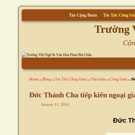
Tin Cộng Đoàn
Tin Tức Công Gi
Trường 
Cộn
Skip to primary content
Skip to secondary content
Home
→
Blog
→
Tin Tức Công Giáo
→
Tôn Giáo
→
Công Giáo
→
Đ
Đức Thánh Cha tiếp kiến ngoại g
January 11, 2016
Đức Th