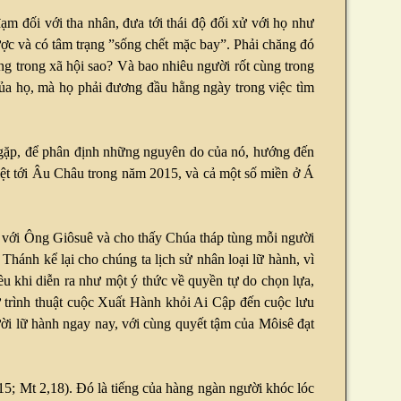
m đối với tha nhân, đưa tới thái độ đối xử với họ như
ợc và có tâm trạng ”sống chết mặc bay”. Phải chăng đó
ng trong xã hội sao? Và bao nhiêu người rốt cùng trong
của họ, mà họ phải đương đầu hằng ngày trong việc tìm
ng gặp, để phân định những nguyên do của nó, hướng đến
 biệt tới Âu Châu trong năm 2015, và cả một số miền ở Á
a với Ông Giôsuê và cho thấy Chúa tháp tùng mỗi người
hánh kể lại cho chúng ta lịch sử nhân loại lữ hành, vì
iều khi diễn ra như một ý thức về quyền tự do chọn lựa,
 trình thuật cuộc Xuất Hành khỏi Ai Cập đến cuộc lưu
ời lữ hành ngay nay, với cùng quyết tậm của Môisê đạt
5; Mt 2,18). Đó là tiếng của hàng ngàn người khóc lóc