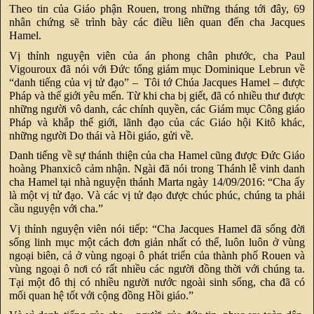
Theo tin của Giáo phận Rouen, trong những tháng tới đây, 69
nhân chứng sẽ trình bày các điều liên quan đến cha Jacques
Hamel.
Vị thỉnh nguyện viên của án phong chân phước, cha Paul
Vigouroux đã nói với Đức tổng giám mục Dominique Lebrun về
“danh tiếng của vị tử đạo” – Tôi tớ Chúa Jacques Hamel – được
Pháp và thế giới yêu mến. Từ khi cha bị giết, đã có nhiều thư được
những người vô danh, các chính quyền, các Giám mục Công giáo
Pháp và khắp thế giới, lãnh đạo của các Giáo hội Kitô khác,
những người Do thái và Hồi giáo, gửi về.
Danh tiếng về sự thánh thiện của cha Hamel cũng được Đức Giáo
hoàng Phanxicô cảm nhận. Ngài đã nói trong Thánh lễ vinh danh
cha Hamel tại nhà nguyện thánh Marta ngày 14/09/2016: “Cha ấy
là một vị tử đạo. Và các vị tử đạo được chúc phúc, chúng ta phải
cầu nguyện với cha.”
Vị thỉnh nguyện viên nói tiếp: “Cha Jacques Hamel đã sống đời
sống linh mục một cách đơn giản nhất có thể, luôn luôn ở vùng
ngoại biên, cả ở vùng ngoại ô phát triển của thành phố Rouen và
vùng ngoại ô nơi có rất nhiều các người đồng thời với chúng ta.
Tại một đô thị có nhiều người nước ngoài sinh sống, cha đã có
mối quan hệ tốt với cộng đồng Hồi giáo.”