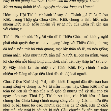
Đây là bài giảng của Đức Thánh Cha tại Nhà nguyện Thánh
Marta trong thánh lễ cầu nguyện cho cha Jacques Hamel.
Hôm nay Hội Thánh cử hành lễ suy tôn Thánh giá Chúa Giêsu
Kitô. Trong Thập giá Chúa Giêsu Kitô, chúng ta thấu hiểu mầu
nhiệm Đức Kitô. Mầu nhiệm về sự tự hủy của Chúa rất gần gũi
với chúng ta.
Thánh Phaolô nói: “Người vốn dĩ là Thiên Chúa, mà không nghĩ
phải nhất quyết duy trì địa vị ngang hàng với Thiên Chúa, nhưng
đã hoàn toàn trút bỏ vinh quang, mặc lấy thân nô lệ, trở nên giống
phàm nhân, sống như người trần thế. Người lại còn hạ mình, vâng
lời cho đến nỗi bằng lòng chịu chết, chết trên cây thập tự” (Pl 2:6-
8). Đây chính là mầu nhiệm về Chúa Kitô. Đây chính là mầu
nhiệm về Đấng tử đạo tiên khởi để cứu độ loài người.
Chúa Giêsu Kitô là vị tử đạo tiên khởi, là người đầu tiên trao ban
mạng sống vì chúng ta. Và từ mầu nhiệm này, Chúa Kitô mở ra
toàn bộ lịch sử tử đạo của Kitô giáo từ những thế kỷ đầu cho tới
ngày hôm nay. Thời Hội Thánh sơ khai, các Kitô hữu đã làm
chứng cho Chúa bằng chính mạng sống của họ. Các tín hữu tiên
khởi bị bắt buộc bỏ đạo, nhưng các ngài đã từ chối. Khi từ chối
như thế, các ngài bị bắt bớ, bị giết. Câu chuyện ấy tiếp tục được