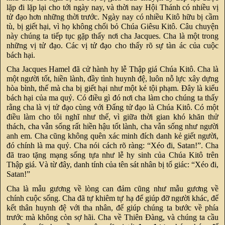
lặp đi lặp lại cho tới ngày nay, và thời nay Hội Thánh có nhiều vị
tử đạo hơn những thời trước. Ngày nay có nhiều Kitô hữu bị cầm
tù, bị giết hại, vì họ không chối bỏ Chúa Giêsu Kitô. Câu chuyện
này chúng ta tiếp tục gặp thấy nơi cha Jacques. Cha là một trong
những vị tử đạo. Các vị tử đạo cho thấy rõ sự tàn ác của cuộc
bách hại.
Cha Jacques Hamel đã cử hành hy lễ Thập giá Chúa Kitô. Cha là
một người tốt, hiền lành, đầy tình huynh đệ, luôn nỗ lực xây dựng
hòa bình, thế mà cha bị giết hại như một kẻ tội phạm. Đây là kiểu
bách hại của ma quỷ. Có điều gì đó nơi cha làm cho chúng ta thấy
rằng cha là vị tử đạo cùng với Đấng tử đạo là Chúa Kitô. Có một
điều làm cho tôi nghĩ như thế, vì giữa thời gian khó khăn thử
thách, cha vẫn sống rất hiền hậu tốt lành, cha vẫn sống như người
anh em. Cha cũng không quên xác minh đích danh kẻ giết người,
đó chính là ma quỷ. Cha nói cách rõ ràng: “Xéo đi, Satan!”. Cha
đã trao tặng mạng sống tựa như lễ hy sinh của Chúa Kitô trên
Thập giá. Và từ đây, danh tính của tên sát nhân bị tố giác: “Xéo đi,
Satan!”
Cha là mẫu gương về lòng can đảm cũng như mẫu gương về
chính cuộc sống. Cha đã tự khiêm tự hạ để giúp đỡ người khác, để
kết thân huynh đệ với tha nhân, để giúp chúng ta bước về phía
trước mà không còn sợ hãi. Cha về Thiên Đàng, và chúng ta cầu