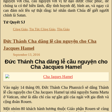
nguyện với cha, cầu nguyện với vị tử đạo được chúc phúc, để
chúng ta có thể hiền lành, đầy tình huynh đệ, bình an, và ngay cả
can đảm nói lên sự thật rằng: kẻ nhân danh Chúa để giết người
chính là Satan.
Tứ Quyết SJ
Công Giáo
,
Tin Tức Công Giáo
,
Tôn Giáo
Đức Thánh Cha dâng lễ cầu nguyện cho Cha
Jacques Hamel
September 13, 2016
Đức Thánh Cha dâng lễ cầu nguyện cho
Cha Jacques Hamel
Vào ngày 14 tháng 09, Đức Thánh Cha Phanxicô sẽ dâng Thánh
lễ cầu nguyện cho Cha Jacques Hamel tại nhà nguyện Santa Marta
ở Vatican, như là dấu chỉ của sự gần gũi của ngài với gia đình và
cộng đoàn Rouen.
Một nhóm 80 khách hành hương thuộc Giáo phận Rouen sẽ cùng