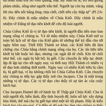
đã hoàn toàn trút bỏ vinh quang, mặc lấy thân nô lệ, trở nên giống
phàm nhân, sống như người trần thế. Người lại còn hạ mình, vâng
lời cho đến nỗi bằng lòng chịu chết, chết trên cây thập tự” (Pl 2:6-
8). Đây chính là mầu nhiệm về Chúa Kitô. Đây chính là mầu
nhiệm về Đấng tử đạo tiên khởi để cứu độ loài người.
Chúa Giêsu Kitô là vị tử đạo tiên khởi, là người đầu tiên trao ban
mạng sống vì chúng ta. Và từ mầu nhiệm này, Chúa Kitô mở ra
toàn bộ lịch sử tử đạo của Kitô giáo từ những thế kỷ đầu cho tới
ngày hôm nay. Thời Hội Thánh sơ khai, các Kitô hữu đã làm
chứng cho Chúa bằng chính mạng sống của họ. Các tín hữu tiên
khởi bị bắt buộc bỏ đạo, nhưng các ngài đã từ chối. Khi từ chối
như thế, các ngài bị bắt bớ, bị giết. Câu chuyện ấy tiếp tục được
lặp đi lặp lại cho tới ngày nay, và thời nay Hội Thánh có nhiều vị
tử đạo hơn những thời trước. Ngày nay có nhiều Kitô hữu bị cầm
tù, bị giết hại, vì họ không chối bỏ Chúa Giêsu Kitô. Câu chuyện
này chúng ta tiếp tục gặp thấy nơi cha Jacques. Cha là một trong
những vị tử đạo. Các vị tử đạo cho thấy rõ sự tàn ác của cuộc
bách hại.
Cha Jacques Hamel đã cử hành hy lễ Thập giá Chúa Kitô. Cha là
một người tốt, hiền lành, đầy tình huynh đệ, luôn nỗ lực xây dựng
hòa bình, thế mà cha bị giết hại như một kẻ tội phạm. Đây là kiểu
bách hại của ma quỷ. Có điều gì đó nơi cha làm cho chúng ta thấy