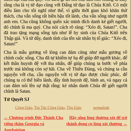
rằng cha là vị tử đạo cùng với Đấng tử đạo là Chúa Kitô. Có một
điều làm cho tôi nghĩ như thế, vì giữa thời gian khó khăn thử
thách, cha vẫn sống rất hiền hậu tốt lành, cha vẫn sống như người
anh em. Cha cũng không quên xác minh đích danh kẻ giết người,
đó chính là ma quỷ. Cha nói cách rõ ràng: “Xéo đi, Satan!”. Cha
đã trao tặng mạng sống tựa như lễ hy sinh của Chúa Kitô trên
Thập giá. Và từ đây, danh tính của tên sát nhân bị tố giác: “Xéo đi,
Satan!”
Cha là mẫu gương về lòng can đảm cũng như mẫu gương về
chính cuộc sống. Cha đã tự khiêm tự hạ để giúp đỡ người khác, để
kết thân huynh đệ với tha nhân, để giúp chúng ta bước về phía
trước mà không còn sợ hãi. Cha về Thiên Đàng, và chúng ta cầu
nguyện với cha, cầu nguyện với vị tử đạo được chúc phúc, để
chúng ta có thể hiền lành, đầy tình huynh đệ, bình an, và ngay cả
can đảm nói lên sự thật rằng: kẻ nhân danh Chúa để giết người
chính là Satan.
Tứ Quyết SJ
Công Giáo
,
Tin Tức Công Giáo
,
Tôn Giáo
permalink
←
Chương trình Đức Thánh Cha
Hãy sống lòng thương xót để trở
Post navigation
viếng thăm Georgia và
thành dụng cụ lòng xót thương
→
Azerbaigian