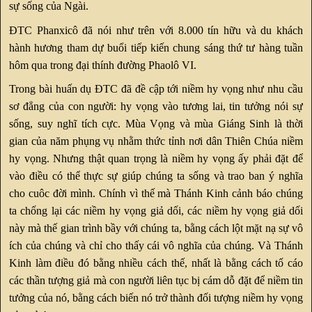
sự sống của Ngài.
ĐTC Phanxicô đã nói như trên với 8.000 tín hữu và du khách
hành hương tham dự buổi tiếp kiến chung sáng thứ tư hàng tuần
hôm qua trong đại thính đường Phaolô VI.
Trong bài huấn dụ ĐTC đã đề cập tới niềm hy vọng như nhu cầu
sơ đẳng của con người: hy vọng vào tương lai, tin tưởng nói sự
sống, suy nghĩ tích cực. Mùa Vọng và mùa Giáng Sinh là thời
gian của năm phụng vụ nhằm thức tỉnh nơi dân Thiên Chúa niềm
hy vọng. Nhưng thật quan trọng là niềm hy vọng ấy phải đặt để
vào điều có thể thực sự giúp chúng ta sống và trao ban ý nghĩa
cho cuôc đời mình. Chính vì thế mà Thánh Kinh cảnh báo chúng
ta chống lại các niềm hy vọng giả dối, các niềm hy vọng giả dối
này mà thế gian trình bầy với chúng ta, bằng cách lột mặt nạ sự vô
ích của chúng và chỉ cho thấy cái vô nghĩa của chúng. Và Thánh
Kinh làm điều đó bằng nhiều cách thế, nhất là bằng cách tố cáo
các thần tượng giả mà con người liên tục bị cám dỗ đặt để niềm tin
tưởng của nó, bằng cách biến nó trở thành đối tượng niềm hy vọng