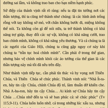
đường sai lầm, và không trao ban cho bạn niềm hạnh phúc.
Sứ điệp của thánh vịnh rất rõ ràng: nếu ta đặt tin tưởng nơi các
thần tượng, thì ta cũng trở thành như chúng: là các hình ảnh trống
rỗng với tay không sờ mó, với chân không bước đi, miệng không
thể nói. Ta không còn gì để nói nữa, ta trở thành không có khả
năng trợ giúp, thay đổi các sự vật, không có khả năng cười, trao
ban chính mình, không có khả năng yêu thương. Và cả chúng ta là
các ngưòi của Giáo Hội, chúng ta cũng gặp nguy cơ này khi
chúng ta “trần tục hoá chính mình”. Cần phải ở trong thế gian,
nhưng bảo vệ chính mình khỏi các ảo tưởng của thế gian là các
thần tượng này mà tôi đã nêu trên đây.
Như thánh vịnh tiếp tục, cần phải tín thác và hy vọng nơi Thiên
Chúa, và Thiên Chúa sẽ chúc phúc. Thánh vinh nói: “Nhà Ít-ra-
en, hãy tin cậy Chúa, chính Chúa độ trì, làm thuẫn đỡ khiên che.
Nhà A-ha-ron, hãy tin cậy Chúa… Ai kính sợ Chúa hãy tin cậy
Chúa …Chúa nhớ đến ta và sẽ ban phúc cả: sẽ chúc phúc” (Tv
115,9-11). Chúa luôn luôn nhớ, cả trong những lúc xấu xa, nhưng