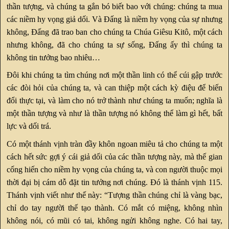
thần tượng, và chúng ta gắn bó biết bao với chúng: chúng ta mua
các niềm hy vọng giả dối. Và Đấng là niềm hy vọng của sự nhưng
không, Đấng đã trao ban cho chúng ta Chúa Giêsu Kitô, một cách
nhưng không, đã cho chúng ta sự sống, Đấng ấy thì chúng ta
không tin tưởng bao nhiêu…
Đôi khi chúng ta tìm chúng nơi một thần linh có thể cúi gập trước
các đòi hỏi của chúng ta, và can thiệp một cách kỳ điệu để biến
đổi thực tại, và làm cho nó trở thành như chúng ta muốn; nghĩa là
một thần tượng và như là thần tượng nó không thể làm gì hết, bất
lực và dối trá.
Có một thánh vịnh tràn đầy khôn ngoan miêu tả cho chúng ta một
cách hết sức gợi ý cái giả dối của các thần tượng này, mà thế gian
cống hiến cho niềm hy vọng của chúng ta, và con người thuộc mọi
thời đại bị cám dỗ đặt tin tưởng nơi chúng. Đó là thánh vịnh 115.
Thánh vịnh viết như thế này: “Tượng thần chúng chỉ là vàng bạc,
chỉ do tay người thế tạo thành. Có mắt có miệng, không nhìn
không nói, có mũi có tai, không ngửi không nghe. Có hai tay,