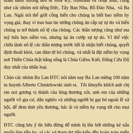
đoàn hành hương đến từ Hoa Kỳ, Australia và Nhật Bản; cũng
như các nhóm nói tiếng Đức, Tây Ban Nha, Bồ Đào Nha, và Ba
Lan. Ngài nói thế giới cống hiến cho chúng ta biết bao niềm hy
vọng giả, thay vì trao ban tin tưởng chúng ăn cắp sự tự do và biến
chúng ta trở thành nô lệ của chúng. Các thần tượng cũng như ma
tuý hứa hẹn niềm vui, nhưng lại ăn cướp sự tự do. Vì thế việc
chữa lành nô lệ các thần tượng trước hết là nhận biết chúng, quyết
định thoát khỏi, can đảm từ bỏ chúng, và nhất là đặt niềm hy vọng
nơi Thiên Chúa thật hằng sống là Chúa Giêsu Kitô, Đấng Cứu Độ
duy nhất của nhân loại.
Chào các nhóm Ba Lan ĐTC nói năm nay Ba Lan mừng 100 năm
tu huynh Alberto Chmielowski sinh ra. Tôi khuyến khích anh chị
em noi gương vị thánh của lòng thương xót, anh em của những
người vô gia cư, dân nghèo và những người bị gạt bỏ ngoài lề xã
hội, để đem tình yêu thương, bác ái và niềm hy vọng tới cho mọi
người.
ĐTC cũng lưu ý tín hữu đừng để mình bị lừa bởi những kẻ xấu
muốn làm tiền họ, vì các vé tham dự tiếp kiến đều hoàn toàn miễn