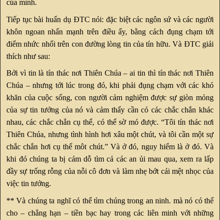
của mình.
Tiếp tục bài huấn dụ ĐTC nói: đặc biệt các ngôn sứ và các người
khôn ngoan nhấn mạnh trên điều ấy, bằng cách đụng chạm tới
điểm nhức nhối trên con đường lòng tin của tín hữu. Và ĐTC giải
thích như sau:
Bởi vì tin là tín thác nơi Thiên Chúa – ai tin thì tín thác nơi Thiên
Chúa – nhưng tới lúc trong đó, khi phải đụng chạm với các khó
khăn của cuộc sống, con người cảm nghiệm được sự giòn mỏng
của sự tin tưởng của nó và cảm thấy cần có các chắc chắn khác
nhau, các chắc chắn cụ thể, có thể sờ mó được. “Tôi tín thác nơi
Thiên Chúa, nhưng tình hình hơi xâu một chút, và tôi cần một sự
chắc chắn hơi cụ thể môt chút.” Và ở đó, nguy hiểm là ở đó. Và
khi đó chúng ta bị cám dỗ tìm cả các an ủi mau qua, xem ra lấp
đầy sự trống rỗng của nỗi cô đơn và làm nhẹ bớt cái mệt nhọc của
việc tin tưởng.
** Và chúng ta nghĩ có thể tìm chúng trong an ninh. mà nó có thể
cho – chẳng hạn – tiền bạc hay trong các liên minh với những