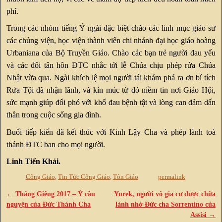
phí.
Trong các nhóm tiếng Ý ngài đặc biệt chào các linh mục giáo sư
các chủng viện, học viện thành viên chi nhánh đại học giáo hoàng
Urbaniana của Bộ Truyền Giáo. Chào các bạn trẻ người đau yếu
và các đôi tân hôn ĐTC nhắc tới lễ Chúa chịu phép rửa Chúa
Nhật vừa qua. Ngài khích lệ mọi người tái khám phá ra ơn bí tích
Rửa Tội đã nhận lãnh, và kín múc từ đó niềm tin nơi Giáo Hội,
sức mạnh giúp đối phó với khổ đau bệnh tật và lòng can đảm dấn
thân trong cuộc sống gia đình.
Buổi tiếp kiến đã kết thúc với Kinh Lậy Cha và phép lành toà
thánh ĐTC ban cho mọi người.
Linh Ti
ến Khải.
Công Giáo
,
Tin Tức Công Giáo
,
Tôn Giáo
permalink
←
Tháng Giêng 2017 – Ý cầu
Yurek, người vô gia cư được chữa
Post navigation
nguyện của Đức Thánh Cha
lành nhờ Đức cha Sorrentino của
Assisi
→