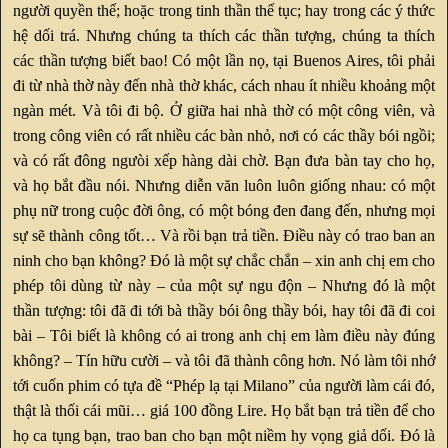
người quyền thế; hoặc trong tinh thần thế tục; hay trong các ý thức
hệ dối trá. Nhưng chúng ta thích các thần tượng, chúng ta thích
các thần tượng biết bao! Có một lần nọ, tại Buenos Aires, tôi phải
đi từ nhà thờ này đến nhà thờ khác, cách nhau ít nhiều khoảng một
ngàn mét. Và tôi đi bộ. Ở giữa hai nhà thờ có một công viên, và
trong công viên có rất nhiều các bàn nhỏ, nơi có các thầy bói ngồi;
và có rất đông ngưòi xếp hàng dài chờ. Bạn đưa bàn tay cho họ,
và họ bắt đầu nói. Nhưng diễn văn luôn luôn giống nhau: có một
phụ nữ trong cuộc đời ông, có một bóng đen đang đến, nhưng mọi
sự sẽ thành công tốt… Và rồi bạn trả tiền. Điều này có trao ban an
ninh cho bạn không? Đó là một sự chắc chắn – xin anh chị em cho
phép tôi dùng từ này – của một sự ngu độn – Nhưng đó là một
thần tượng: tôi đã đi tới bà thầy bói ông thầy bói, hay tôi đã đi coi
bài – Tôi biết là không có ai trong anh chị em làm điều này đúng
không? – Tín hữu cười – và tôi đã thành công hơn. Nó làm tôi nhớ
tới cuốn phim có tựa đề “Phép lạ tại Milano” của người làm cái đó,
thật là thối cái mũi… giá 100 đồng Lire. Họ bắt bạn trả tiền để cho
họ ca tụng bạn, trao ban cho bạn một niềm hy vọng giả dối. Đó là