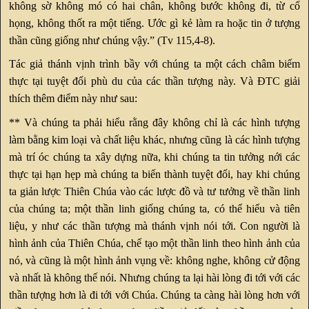
không sờ không mó có hai chân, không bước không đi, từ cổ
họng, không thốt ra một tiếng. Ước gì kẻ làm ra hoặc tin ở tượng
thần cũng giống như chúng vậy.” (Tv 115,4-8).
Tác giả thánh vịnh trình bầy với chúng ta một cách châm biếm
thực tại tuyệt đối phù du của các thần tượng này. Và ĐTC giải
thích thêm điểm này như sau:
** Và chúng ta phải hiểu rằng đây không chỉ là các hình tượng
làm bằng kim loại và chất liệu khác, nhưng cũng là các hình tượng
mà trí óc chúng ta xây dựng nữa, khi chúng ta tin tưởng nới các
thực tại hạn hẹp mà chúng ta biến thành tuyệt đối, hay khi chúng
ta giản lược Thiên Chúa vào các lược đồ và tư tưởng về thần linh
của chúng ta; một thần linh giống chúng ta, có thể hiểu và tiên
liệu, y như các thần tượng mà thánh vịnh nói tới. Con người là
hình ảnh của Thiên Chúa, chế tạo một thần linh theo hình ảnh của
nó, và cũng là một hình ảnh vụng về: không nghe, không cử động
và nhất là không thế nói. Nhưng chúng ta lại hài lòng đi tới với các
thần tượng hơn là đi tới với Chúa. Chúng ta càng hài lòng hơn với