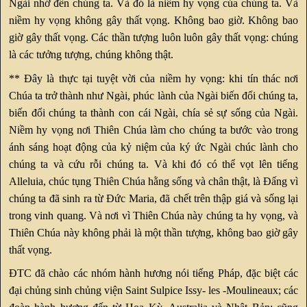
Ngài nhớ đến chúng ta. Và đó là niềm hy vọng của chúng ta. Và
niềm hy vọng không gây thất vọng. Không bao giờ. Không bao
giờ gây thất vọng. Các thần tượng luôn luôn gây thất vọng: chúng
là các tưởng tượng, chúng không thật.
** Đây là thực tại tuyệt vời của niềm hy vọng: khi tín thác nơi
Chúa ta trở thành như Ngài, phúc lành của Ngài biến đổi chúng ta,
biến đổi chúng ta thành con cái Ngài, chía sẻ sự sống của Ngài.
Niềm hy vọng nơi Thiên Chúa làm cho chúng ta bước vào trong
ánh sáng hoạt động của kỷ niệm của ký ức Ngài chúc lành cho
chúng ta và cứu rỗi chúng ta. Và khi đó có thể vọt lên tiếng
Alleluia, chúc tụng Thiên Chúa hằng sống và chân thật, là Đấng vì
chúng ta đã sinh ra từ Đức Maria, đã chết trên thập giá và sống lại
trong vinh quang. Và nơi vì Thiên Chúa này chúng ta hy vọng, và
Thiên Chúa này không phải là một thần tượng, không bao giờ gây
thất vọng.
ĐTC đã chào các nhóm hành hương nói tiếng Pháp, đặc biệt các
đại chủng sinh chủng viện Saint Sulpice Issy- les -Moulineaux; các