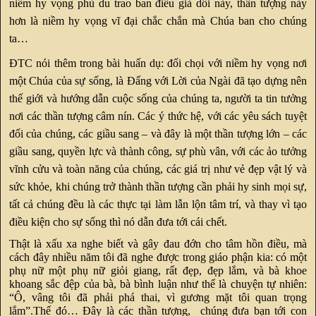
niềm hy vọng phù du trao ban điều giả dối này, thần tượng này
hơn là niềm hy vọng vĩ đại chắc chắn mà Chúa ban cho chúng
ta…
ĐTC nói thêm trong bài huấn dụ: đối chọi với niềm hy vọng nơi
một Chúa của sự sống, là Đấng với Lời của Ngài đã tạo dựng nên
thế giới và hướng dẫn cuộc sống của chúng ta, người ta tin tưởng
nơi các thần tượng câm nín. Các ý thức hệ, với các yêu sách tuyệt
đối của chúng, các giầu sang – và đây là một thần tượng lớn – các
giầu sang, quyền lực và thành công, sự phù vân, với các ảo tưởng
vĩnh cửu và toàn năng của chúng, các giá trị như vẻ đẹp vật lý và
sức khỏe, khi chúng trở thành thần tượng cần phải hy sinh mọi sự,
tất cả chúng đều là các thực tại làm lẫn lộn tâm trí, và thay vì tạo
điều kiện cho sự sống thì nó dẫn đưa tới cái chết.
Thật là xấu xa nghe biết và gây đau đớn cho tâm hồn điều, mà
cách đây nhiều năm tôi đã nghe được trong giáo phận kia: có một
phụ nữ một phụ nữ giỏi giang, rất đẹp, đẹp lắm, và bà khoe
khoang sắc đệp của bà, bà bình luận như thể là chuyện tự nhiên:
“Ô, vâng tôi đã phải phá thai, vì gương mặt tôi quan trọng
lắm”.Thế đó… Đây là các thần tượng, chúng đưa bạn tới con