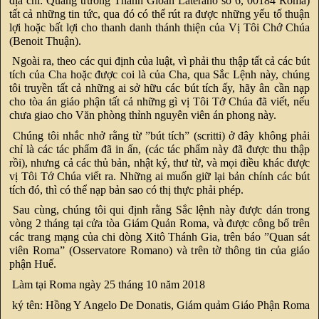
địa chỉ: Quảng trường Thánh Gioan Laterano số 6, 00184 Roma)
tất cả những tin tức, qua đó có thể rút ra được những yếu tố thuận
lợi hoặc bất lợi cho thanh danh thánh thiện của Vị Tôi Chớ Chúa
(Benoit Thuận).
Ngoài ra, theo các qui định của luật, vì phải thu thập tất cả các bút
tích của Cha hoặc được coi là của Cha, qua Sắc Lệnh này, chúng
tôi truyền tất cả những ai sở hữu các bút tích ấy, hãy ân cần nạp
cho tòa án giáo phận tất cả những gì vị Tôi Tớ Chúa đã viết, nếu
chưa giao cho Văn phòng thỉnh nguyên viên án phong này.
Chúng tôi nhắc nhở rằng từ ”bút tích” (scritti) ở đây không phải
chỉ là các tác phẩm đã in ấn, (các tác phẩm này đã được thu thập
rồi), nhưng cả các thủ bản, nhật ký, thư từ, và mọi điều khác được
vị Tôi Tớ Chúa viết ra. Những ai muốn giữ lại bản chính các bút
tích đó, thì có thể nạp bản sao có thị thực phải phép.
Sau cùng, chúng tôi qui định rằng Sắc lệnh này được dán trong
vòng 2 tháng tại cửa tòa Giám Quản Roma, và được công bố trên
các trang mạng của chi dòng Xitô Thánh Gia, trên báo ”Quan sát
viên Roma” (Osservatore Romano) và trên tờ thông tin của giáo
phận Huế.
Làm tại Roma ngày 25 tháng 10 năm 2018
ký tên: Hồng Y Angelo De Donatis, Giám quảm Giáo Phận Roma