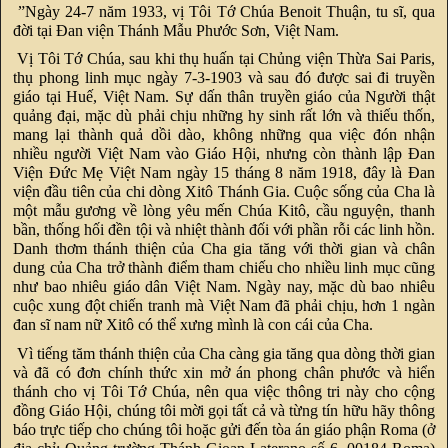
”Ngày 24-7 năm 1933, vị Tôi Tớ Chúa Benoit Thuận, tu sĩ, qua
đời tại Đan viện Thánh Mẫu Phước Sơn, Việt Nam.
Vị Tôi Tớ Chúa, sau khi thụ huấn tại Chủng viện Thừa Sai Paris,
thụ phong linh mục ngày 7-3-1903 và sau đó được sai đi truyền
giáo tại Huế, Việt Nam. Sự dấn thân truyền giáo của Người thật
quảng đại, mặc dù phải chịu những hy sinh rất lớn và thiếu thốn,
mang lại thành quả dồi dào, không những qua việc đón nhận
nhiều người Việt Nam vào Giáo Hội, nhưng còn thành lập Đan
Viện Đức Mẹ Việt Nam ngày 15 tháng 8 năm 1918, đây là Đan
viện đầu tiên của chi dòng Xitô Thánh Gia. Cuộc sống của Cha là
một mẫu gương về lòng yêu mến Chúa Kitô, cầu nguyện, thanh
bần, thống hối đền tội và nhiệt thành đối với phần rỗi các linh hồn.
Danh thơm thánh thiện của Cha gia tăng với thời gian và chân
dung của Cha trở thành điểm tham chiếu cho nhiều linh mục cũng
như bao nhiêu giáo dân Việt Nam. Ngày nay, mặc dù bao nhiêu
cuộc xung đột chiến tranh mà Việt Nam đã phải chịu, hơn 1 ngàn
đan sĩ nam nữ Xitô có thể xưng mình là con cái của Cha.
Vì tiếng tăm thánh thiện của Cha càng gia tăng qua dòng thời gian
và đã có đơn chính thức xin mở án phong chân phước và hiển
thánh cho vị Tôi Tớ Chúa, nên qua việc thông tri này cho cộng
đồng Giáo Hội, chúng tôi mời gọi tất cả và từng tín hữu hãy thông
báo trực tiếp cho chúng tôi hoặc gửi đến tòa án giáo phận Roma (ở