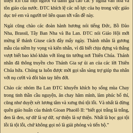
thiện ích của mọi người và đánh giá cao các ý nghĩa văn hoá và
tôn giáo của nước. ĐTC khích lệ các nỗ lực của họ trong việc giáo
dục trẻ em và người trẻ liên quan tới vấn đề này.
Ngài cũng chào các đoàn hành hương nói tiếng Đức, Bồ Đào
Nha, Brassil, Tây Ban Nha và Ba Lan. ĐTC nói Giáo Hội mới
mừng lễ thánh Giuse cách đây mấy ngày. Thánh nhân là gương
mẫu của niềm hy vọng và kiên nhẫn, vì đã biết chịu đựng và thắng
vượt biết bao khó khăn với lòng tin tưởng nơi Thiên Chúa. Thánh
nhân đã thông truyền cho Thánh Gia sự ủi an của các lời Thiên
Chúa hứa. Chúng ta luôn được mời gọi sẵn sàng trợ giúp tha nhân
với nụ cười và đôi bàn tay liên đới.
Chào các nhóm Ba Lan ĐTC khuyến khích họ sống mùa Chay
trong tinh thần cầu nguyện, ăn chay hãm mình, làm phúc bố thí,
cũng như duyệt xét lương tâm và xưng thú tội lỗi. Và nhất là đừng
quên giáo huấn của thánh Gioan Phaolô II: “biết gọi trắng là trắng,
đen là đen, sự dữ là sự dữ, sự thiện là sự thiện. Nhất là học gọi tội
lỗi là tội lỗi, chứ không gọi nó là giải phóng và tiến bộ.”