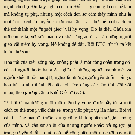
mạnh cho họ. Đó là ý nghĩa của nó. Điều này chúng ta có thể làm
mà không tự phụ, nhưng một cách đơn sơ cảm thấy mình như là
một “con kênh” chuyển các ơn của Chúa và như thế một cách cụ
thể trở thành một “nguời gieo” vãi hy vọng. Đó là điều Chúa xin
nơi chúng ta, với sức manh và khả năng an ủi và là những người
gieo vãi niềm hy vọng. Nó không dễ đâu. Rồi ĐTC rút tỉa ra kết
luận như sau:
Hoa trái của kiểu sống này không phải là một cộng đoàn trong đó
có vài người thuộc hạng A, nghĩa là những người mạmh mẽ, và
người khác thuộc hạng B, nghĩa là những người yếu đuối. Trái lại,
hoa trái là như thánh Phaolô nói, “có cùng các tâm tình đối với
nhau, theo gương Chúa Kitô Giêsu” (c. 5).
** Lời Chúa dưỡng nuôi một niềm hy vọng được bầy tỏ ra một
cách cụ thể trong việc chia sẻ, trong việc phục vụ lẫn nhau. Bởi vì
cả ai là “kẻ mạnh” trước sau gì cũng kinh nghiệm sự giòn mỏng
của mình, và cần sự an ủi của những người khác; và ngược lại
trong sự yếu đuối ta luôn có thể cống hiến một nụ cười hay một