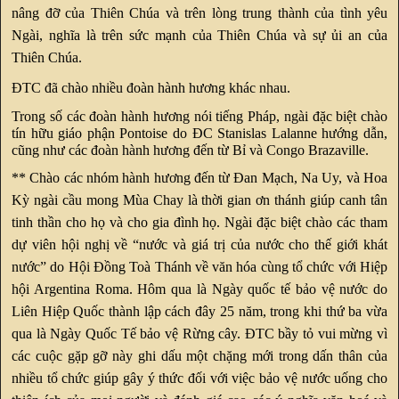
nâng đỡ của Thiên Chúa và trên lòng trung thành của tình yêu
Ngài, nghĩa là trên sức mạnh của Thiên Chúa và sự ủi an của
Thiên Chúa.
ĐTC đã chào nhiều đoàn hành hương khác nhau.
Trong số các đoàn hành hương nói tiếng Pháp, ngài đặc biệt chào
tín hữu giáo phận Pontoise do ĐC Stanislas Lalanne hướng dẫn,
cũng như các đoàn hành hương đến từ Bỉ và Congo Brazaville.
** Chào các nhóm hành hương đến từ Đan Mạch, Na Uy, và Hoa
Kỳ ngài cầu mong Mùa Chay là thời gian ơn thánh giúp canh tân
tinh thần cho họ và cho gia đình họ. Ngài đặc biệt chào các tham
dự viên hội nghị về “nước và giá trị của nước cho thế giới khát
nước” do Hội Đồng Toà Thánh về văn hóa cùng tổ chức với Hiệp
hội Argentina Roma. Hôm qua là Ngày quốc tế bảo vệ nước do
Liên Hiệp Quốc thành lập cách đây 25 năm, trong khi thứ ba vừa
qua là Ngày Quốc Tế bảo vệ Rừng cây. ĐTC bầy tỏ vui mừng vì
các cuộc gặp gỡ này ghi dấu một chặng mới trong dấn thân của
nhiều tổ chức giúp gây ý thức đối với việc bảo vệ nước uống cho