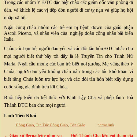
Trong các nhóm Ý ĐTC đặc biệt chào các giám đốc văn phòng di
dân, và khích lệ các vị tiếp đón người di cư tỵ nạn và giúp họ hội
nhập xã hội.
Ngài cũng chào nhóm các trẻ em bị bệnh down của giáo phận
Ascoli Piceno, và nhân viên của nghiệp đoàn công nhân bãi biển
Italia.
Chào các bạn trẻ, người đau yếu và các đôi tân hôn ĐTC nhắc cho
mọi người biết thứ bẩy tới đây là lễ Truyền Tin cho Trinh Nữ
Maria. Ngài cầu mong các bạn trẻ biết noi gương Mẹ vâng theo ý
Chúa; người đau yếu không chán nản trong các lúc khó khăn vì
biết rằng Chúa luôn trợ lực họ; và các đôi tân hôn biết xây dựng
cuộc sống gia đình trên lời Chúa.
Buổi tiếp kiến đã kết thúc với Kinh Lậy Cha và phép lành Toà
Thánh ĐTC ban cho mọi người.
Linh Tiến Khải
Công Giáo
,
Tin Tức Công Giáo
,
Tôn Giáo
permalink
←
Giáo xứ Bernadette phục vụ
Đức Thánh Cha kêu gọi tham gia
Post navigation