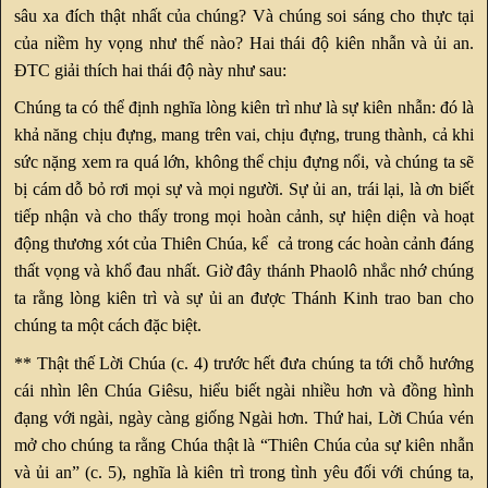
sâu xa đích thật nhất của chúng? Và chúng soi sáng cho thực tại
của niềm hy vọng như thế nào? Hai thái độ kiên nhẫn và ủi an.
ĐTC giải thích hai thái độ này như sau:
Chúng ta có thể định nghĩa lòng kiên trì như là sự kiên nhẫn: đó là
khả năng chịu đựng, mang trên vai, chịu đựng, trung thành, cả khi
sức nặng xem ra quá lớn, không thể chịu đựng nổi, và chúng ta sẽ
bị cám dỗ bỏ rơi mọi sự và mọi người. Sự ủi an, trái lại, là ơn biết
tiếp nhận và cho thấy trong mọi hoàn cảnh, sự hiện diện và hoạt
động thương xót của Thiên Chúa, kể cả trong các hoàn cảnh đáng
thất vọng và khổ đau nhất. Giờ đây thánh Phaolô nhắc nhớ chúng
ta rằng lòng kiên trì và sự ủi an được Thánh Kinh trao ban cho
chúng ta một cách đặc biệt.
** Thật thế Lời Chúa (c. 4) trước hết đưa chúng ta tới chỗ hướng
cái nhìn lên Chúa Giêsu, hiểu biết ngài nhiều hơn và đồng hình
đạng với ngài, ngày càng giống Ngài hơn. Thứ hai, Lời Chúa vén
mở cho chúng ta rằng Chúa thật là “Thiên Chúa của sự kiên nhẫn
và ủi an” (c. 5), nghĩa là kiên trì trong tình yêu đối với chúng ta,