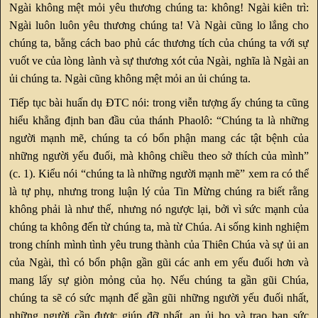
Ngài không mệt mỏi yêu thương chúng ta: không! Ngài kiên trì:
Ngài luôn luôn yêu thương chúng ta! Và Ngài cũng lo lắng cho
chúng ta, bằng cách bao phủ các thương tích của chúng ta với sự
vuốt ve của lòng lành và sự thương xót của Ngài, nghĩa là Ngài an
ủi chúng ta. Ngài cũng không mệt mỏi an ủi chúng ta.
Tiếp tục bài huấn dụ ĐTC nói: trong viễn tượng ấy chúng ta cũng
hiểu khẳng định ban đầu của thánh Phaolô: “Chúng ta là những
người mạnh mẽ, chúng ta có bổn phận mang các tật bệnh của
những người yếu đuối, mà không chiều theo sở thích của mình”
(c. 1). Kiểu nói “chúng ta là những người mạnh mẽ” xem ra có thể
là tự phụ, nhưng trong luận lý của Tin Mừng chúng ra biết rằng
không phải là như thế, nhưng nó ngược lại, bởi vì sức mạnh của
chúng ta không đến từ chúng ta, mà từ Chúa. Ai sống kinh nghiệm
trong chính mình tình yêu trung thành của Thiên Chúa và sự ủi an
của Ngài, thì có bổn phận gần gũi các anh em yếu đuối hơn và
mang lấy sự giòn mỏng của họ. Nếu chúng ta gần gũi Chúa,
chúng ta sẽ có sức mạnh để gần gũi những người yếu đuối nhất,
những người cần được giúp đỡ nhất, an ủi họ và trao ban sức