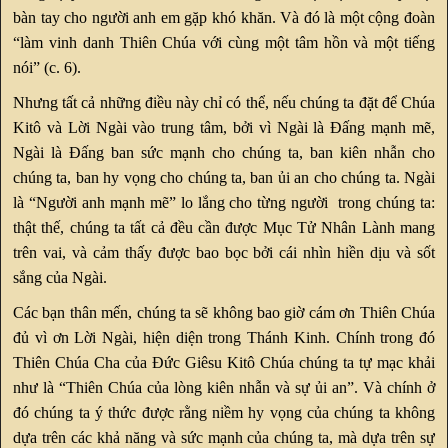
bàn tay cho người anh em gặp khó khăn. Và đó là một cộng đoàn
“làm vinh danh Thiên Chúa với cùng một tâm hồn và một tiếng
nói” (c. 6).
Nhưng tất cả những điều này chỉ có thể, nếu chúng ta đặt để Chúa
Kitô và Lời Ngài vào trung tâm, bởi vì Ngài là Đấng mạnh mẽ,
Ngài là Đấng ban sức mạnh cho chúng ta, ban kiên nhẫn cho
chúng ta, ban hy vọng cho chúng ta, ban ủi an cho chúng ta. Ngài
là “Người anh mạnh mẽ” lo lắng cho từng người trong chúng ta:
thật thế, chúng ta tất cả đều cần được Mục Tử Nhân Lành mang
trên vai, và cảm thấy được bao bọc bởi cái nhìn hiền dịu và sốt
sắng của Ngài.
Các bạn thân mến, chúng ta sẽ không bao giờ cám ơn Thiên Chúa
đủ vì ơn Lời Ngài, hiện diện trong Thánh Kinh. Chính trong đó
Thiên Chúa Cha của Đức Giêsu Kitô Chúa chúng ta tự mạc khải
như là “Thiên Chúa của lòng kiên nhẫn và sự ủi an”. Và chính ở
đó chúng ta ý thức được rằng niềm hy vọng của chúng ta không
dựa trên các khả năng và sức mạnh của chúng ta, mà dựa trên sự