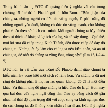
Trong bài huấn dụ ĐTC đã quảng diễn ý nghĩa vài câu trong
chương 15 thư thánh Phaolô gửi tín hữu Roma: “Bổn phận của
chúng ta, những người có đức tin vững mạnh, là phải nâng đỡ
những người yếu đuối, không có đức tin vững mạnh, chứ không
phải chiều theo sở thích của mình. Mỗi người chúng ta hãy chiều
theo sở thích kẻ khác, vì lợi ích của họ, và để xây dựng…Quả thế,
mọi lời xưa đã chép trong Kinh Thánh, đều được chép để dạy dỗ
chúng ta. Những lời ấy làm cho chúng ta nên kiên nhẫn, và an ủi
chúng ta, để nhờ đó chúng ta vững lòng trông cậy” (Rm 15,1-2-4-
5).
ĐTC nói: từ vài tuần qua Tông Đồ Phaolô đang giúp chúng ta
hiểu niềm hy vọng kitô một cách rõ ràng hơn. Và chúng ta đã nói
rằng đó không phải là một sự lạc quan, không: đó đã là một điều
khác. Và thánh tông đồ giúp chúng ta hiểu điều đó là gì. Hôm nay
qua bài đọc vừa nghe ngài cũng làm điều ấy bằng cách để gần
nhau hai thái độ quan trọng đối với cuộc sống và kinh nghiệm đức
tin của chúng ta: đó là lòng kiên nhẫn và sự ủi an. Đâu là ý nghĩa