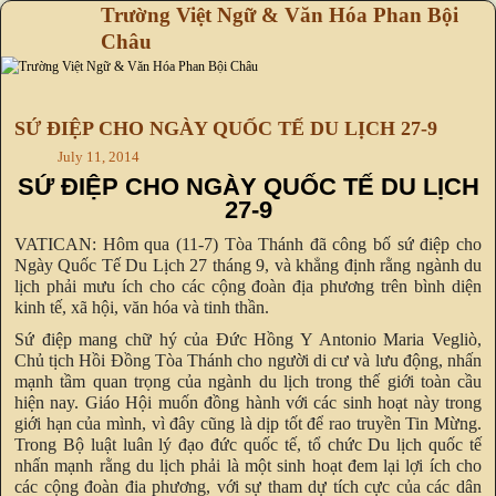
Trường Việt Ngữ & Văn Hóa Phan Bội
Châu
Skip to primary content
Skip to secondary content
SỨ ĐIỆP CHO NGÀY QUỐC TẾ DU LỊCH 27-9
July 11, 2014
SỨ ĐIỆP CHO NGÀY QUỐC TẾ DU LỊCH
27-9
VATICAN: Hôm qua (11-7) Tòa Thánh đã công bố sứ điệp cho
Ngày Quốc Tế Du Lịch 27 tháng 9, và khẳng định rằng ngành du
lịch phải mưu ích cho các cộng đoàn địa phương trên bình diện
kinh tế, xã hội, văn hóa và tinh thần.
Sứ điệp mang chữ hý của Đức Hồng Y Antonio Maria Vegliò,
Chủ tịch Hồi Đồng Tòa Thánh cho người di cư và lưu động, nhấn
mạnh tầm quan trọng của ngành du lịch trong thế giới toàn cầu
hiện nay. Giáo Hội muốn đồng hành với các sinh hoạt này trong
giới hạn của mình, vì đây cũng là dịp tốt để rao truyền Tin Mừng.
Trong Bộ luật luân lý đạo đức quốc tế, tổ chức Du lịch quốc tế
nhấn mạnh rằng du lịch phải là một sinh hoạt đem lại lợi ích cho
các cộng đoàn đia phương, với sự tham dự tích cực của các dân