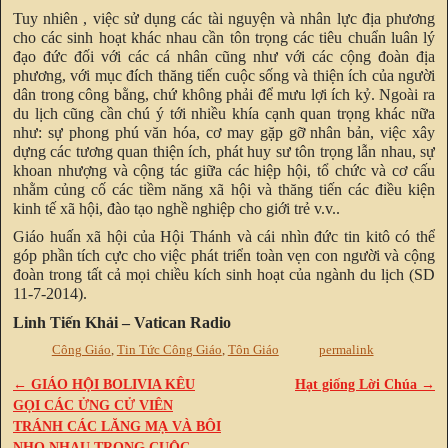
Tuy nhiên , việc sử dụng các tài nguyện và nhân lực địa phương
cho các sinh hoạt khác nhau cần tôn trọng các tiêu chuẩn luân lý
đạo đức đối với các cá nhân cũng như với các cộng đoàn địa
phương, với mục đích thăng tiến cuộc sống và thiện ích của người
dân trong công bằng, chứ không phải để mưu lợi ích kỷ. Ngoài ra
du lịch cũng cần chú ý tới nhiều khía cạnh quan trọng khác nữa
như: sự phong phú văn hóa, cơ may gặp gỡ nhân bản, việc xây
dựng các tương quan thiện ích, phát huy sư tôn trọng lẫn nhau, sự
khoan nhượng và cộng tác giữa các hiệp hội, tổ chức và cơ cấu
nhằm củng cố các tiềm năng xã hội và thăng tiến các điều kiện
kinh tế xã hội, đào tạo nghề nghiệp cho giới trẻ v.v..
Giáo huấn xã hội của Hội Thánh và cái nhìn đức tin kitô có thể
góp phần tích cực cho việc phát triển toàn vẹn con người và cộng
đoàn trong tất cả mọi chiều kích sinh hoạt của ngành du lịch (SD
11-7-2014).
Linh Tiến Khải – Vatican Radio
Công Giáo
,
Tin Tức Công Giáo
,
Tôn Giáo
permalink
←
GIÁO HỘI BOLIVIA KÊU
Hạt giống Lời Chúa
→
Post navigation
GỌI CÁC ỬNG CỬ VIÊN
TRÁNH CÁC LĂNG MẠ VÀ BÔI
NHỌ NHAU TRONG CUỘC