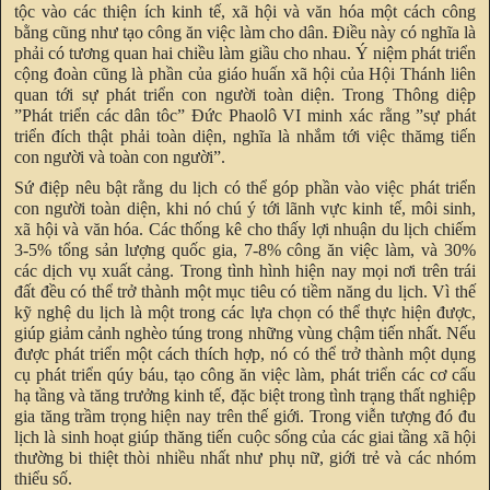
tộc vào các thiện ích kinh tế, xã hội và văn hóa một cách công
bằng cũng như tạo công ăn việc làm cho dân. Điều này có nghĩa là
phải có tương quan hai chiều làm giầu cho nhau. Ý niệm phát triển
cộng đoàn cũng là phần của giáo huấn xã hội của Hội Thánh liên
quan tới sự phát triển con người toàn diện. Trong Thông diệp
”Phát triển các dân tôc” Đức Phaolô VI minh xác rằng ”sự phát
triển đích thật phải toàn diện, nghĩa là nhắm tới việc thămg tiến
con người và toàn con người”.
Sứ điệp nêu bật rằng du lịch có thể góp phần vào việc phát triển
con người toàn diện, khi nó chú ý tới lãnh vực kinh tế, môi sinh,
xã hội và văn hóa. Các thống kê cho thấy lợi nhuận du lịch chiếm
3-5% tổng sản lượng quốc gia, 7-8% công ăn việc làm, và 30%
các dịch vụ xuất cảng. Trong tình hình hiện nay mọi nơi trên trái
đất đều có thể trở thành một mục tiêu có tiềm năng du lịch. Vì thế
kỹ nghệ du lịch là một trong các lựa chọn có thể thực hiện được,
giúp giảm cảnh nghèo túng trong những vùng chậm tiến nhất. Nếu
được phát triển một cách thích hợp, nó có thể trở thành một dụng
cụ phát triển qúy báu, tạo công ăn việc làm, phát triển các cơ cấu
hạ tầng và tăng trưởng kinh tế, đặc biệt trong tình trạng thất nghiệp
gia tăng trầm trọng hiện nay trên thế giới. Trong viễn tượng đó đu
lịch là sinh hoạt giúp thăng tiến cuộc sống của các giai tầng xã hội
thường bi thiệt thòi nhiều nhất như phụ nữ, giới trẻ và các nhóm
thiểu số.