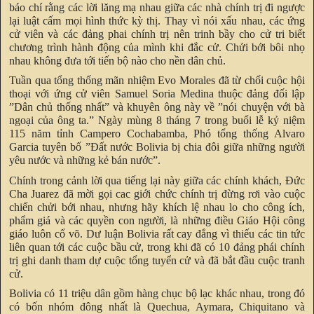
báo chí rằng các lời lăng mạ nhau giữa các nhà chính trị đi ngược
lại luật cấm mọi hình thức kỳ thị. Thay vì nói xấu nhau, các ứng
cử viên và các đảng phai chính trị nên trinh bầy cho cử tri biết
chương trình hành động của mình khi đắc cử. Chửi bới bôi nhọ
nhau không đưa tới tiến bộ nào cho nền dân chủ.
Tuần qua tổng thống mãn nhiệm Evo Morales đã từ chối cuộc hội
thoại với ứng cử viên Samuel Soria Medina thuộc đảng đối lập
”Dân chủ thống nhất” và khuyên ông này về ”nói chuyện với bà
ngoại của ông ta.” Ngày mùng 8 tháng 7 trong buổi lễ kỷ niệm
115 năm tỉnh Campero Cochabamba, Phó tổng thống Alvaro
Garcia tuyên bố ”Đất nước Bolivia bị chia đôi giữa những người
yêu nước và những kẻ bán nước”.
Chính trong cảnh lời qua tiếng lại này giữa các chính khách, Đức
Cha Juarez đã mời gọi cac giới chức chính trị đừng rơi vào cuộc
chiến chửi bới nhau, nhưng hãy khích lệ nhau lo cho công ích,
phẩm giá và các quyền con người, là những điều Giáo Hội công
giáo luôn cổ võ. Dư luận Bolivia rất cay đắng vì thiếu các tin tức
liên quan tới các cuộc bầu cử, trong khi đã có 10 đảng phái chính
trị ghi danh tham dự cuộc tổng tuyển cử và đã bắt đầu cuộc tranh
cử.
Bolivia có 11 triệu dân gồm hàng chục bộ lạc khác nhau, trong đó
có bốn nhóm đông nhất là Quechua, Aymara, Chiquitano và