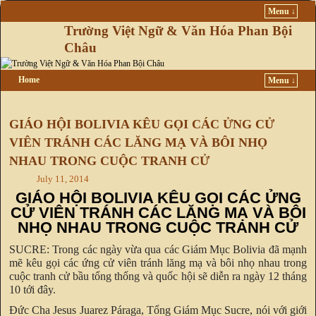
Menu ↓
Trường Việt Ngữ & Văn Hóa Phan Bội
Châu
Home
Menu ↓
Skip to primary content
Skip to secondary content
GIÁO HỘI BOLIVIA KÊU GỌI CÁC ỬNG CỬ
VIÊN TRÁNH CÁC LĂNG MẠ VÀ BÔI NHỌ
NHAU TRONG CUỘC TRANH CỬ
July 11, 2014
GIÁO HỘI BOLIVIA KÊU GỌI CÁC ỬNG
CỬ VIÊN TRÁNH CÁC LĂNG MẠ VÀ BÔI
NHỌ NHAU TRONG CUỘC TRANH CỬ
SUCRE: Trong các ngày vừa qua các Giám Mục Bolivia đã mạnh
mẽ kêu gọi các ứng cử viên tránh lăng mạ và bôi nhọ nhau trong
cuộc tranh cử bầu tổng thống và quốc hội sẽ diễn ra ngày 12 tháng
10 tới đây.
Đức Cha Jesus Juarez Páraga, Tổng Giám Mục Sucre, nói với giới