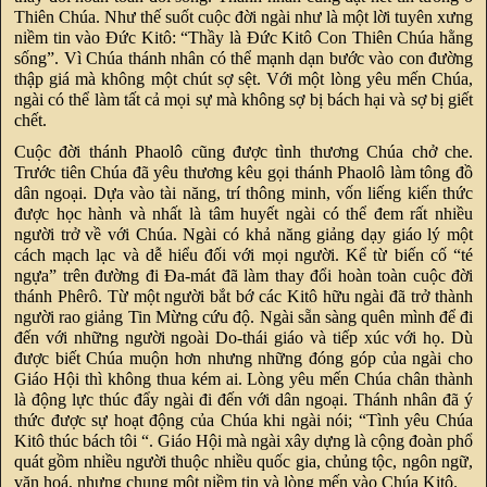
Thiên Chúa. Như thế suốt cuộc đời ngài như là một lời tuyên xưng
niềm tin vào Ðức Kitô: “Thầy là Ðức Kitô Con Thiên Chúa hằng
sống”. Vì Chúa thánh nhân có thể mạnh dạn bước vào con đường
thập giá mà không một chút sợ sệt. Với một lòng yêu mến Chúa,
ngài có thể làm tất cả mọi sự mà không sợ bị bách hại và sợ bị giết
chết.
Cuộc đời thánh Phaolô cũng được tình thương Chúa chở che.
Trước tiên Chúa đã yêu thương kêu gọi thánh Phaolô làm tông đồ
dân ngoại. Dựa vào tài năng, trí thông minh, vốn liếng kiến thức
được học hành và nhất là tâm huyết ngài có thể đem rất nhiều
người trở về với Chúa. Ngài có khả năng giảng dạy giáo lý một
cách mạch lạc và dễ hiểu đối với mọi người. Kể từ biến cố “té
ngựa” trên đường đi Ða-mát đã làm thay đổi hoàn toàn cuộc đời
thánh Phêrô. Từ một người bắt bớ các Kitô hữu ngài đã trở thành
người rao giảng Tin Mừng cứu độ. Ngài sẵn sàng quên mình để đi
đến với những người ngoài Do-thái giáo và tiếp xúc với họ. Dù
được biết Chúa muộn hơn nhưng những đóng góp của ngài cho
Giáo Hội thì không thua kém ai. Lòng yêu mến Chúa chân thành
là động lực thúc đẩy ngài đi đến với dân ngoại. Thánh nhân đã ý
thức được sự hoạt động của Chúa khi ngài nói; “Tình yêu Chúa
Kitô thúc bách tôi “. Giáo Hội mà ngài xây dựng là cộng đoàn phổ
quát gồm nhiều người thuộc nhiều quốc gia, chủng tộc, ngôn ngữ,
văn hoá, nhưng chung một niềm tin và lòng mến vào Chúa Kitô.