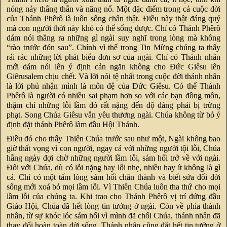
nóng nảy thẳng thắn và năng nổ. Một đặc điểm trong cả cuộc đời
của Thánh Phêrô là luôn sống chân thật. Ðiều này thật đáng quý
mà con người thời này khó có thể sống được. Chỉ có Thánh Phêrô
dám nói thẳng ra những gì ngài suy nghĩ trong lòng mà không
“rào trước đón sau”. Chính vì thế trong Tin Mừng chúng ta thấy
rải rác những lời phát biểu đơn sơ của ngài. Chỉ có Thánh nhân
mới dám nói lên ý định cản ngăn không cho Ðức Giêsu lên
Giêrusalem chịu chết. Và lời nói tệ nhất trong cuộc đời thánh nhân
là lời phủ nhận mình là môn đệ của Ðức Giêsu. Có thể Thánh
Phêrô là người có nhiều sai phạm hơn so với các bạn đồng môn,
thậm chí những lỗi lầm đó rất nặng đến độ đáng phải bị trừng
phạt. Song Chúa Giêsu vẫn yêu thương ngài. Chúa không từ bỏ ý
định đặt thánh Phêrô làm đầu Hội Thánh.
Ðiều đó cho thấy Thiên Chúa trước sau như một, Ngài không bao
giờ thất vọng vì con người, ngay cả với những người tội lỗi, Chúa
hằng ngày đợi chờ những người lầm lỗi, sám hối trở về với ngài.
Ðối với Chúa, dù có lỗi nặng hay lỗi nhẹ, nhiều hay ít không là gì
cả. Chỉ có một tấm lòng sám hối chân thành và biết sửa đổi đời
sống mới xoá bỏ mọi lầm lỗi. Vì Thiên Chúa luôn tha thứ cho mọi
lầm lỗi của chúng ta. Khi trao cho Thánh Phêrô vị trí đứng đầu
Giáo Hội, Chúa đã hết lòng tin tưởng ở ngài. Còn về phía thánh
nhân, từ sự khóc lóc sám hối vì mình đã chối Chúa, thánh nhân đã
thay đổi hoàn toàn đời sống. Thánh nhân cũng đặt hết tin tưởng ở