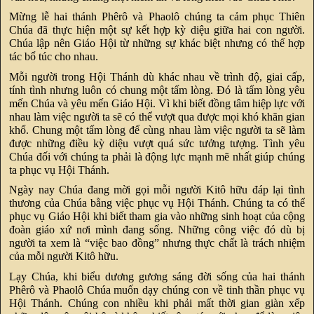
Mừng lễ hai thánh Phêrô và Phaolô chúng ta cảm phục Thiên
Chúa đã thực hiện một sự kết hợp kỳ diệu giữa hai con người.
Chúa lập nên Giáo Hội từ những sự khác biệt nhưng có thể hợp
tác bổ túc cho nhau.
Mỗi người trong Hội Thánh dù khác nhau về trình độ, giai cấp,
tính tình nhưng luôn có chung một tấm lòng. Ðó là tấm lòng yêu
mến Chúa và yêu mến Giáo Hội. Vì khi biết đồng tâm hiệp lực với
nhau làm việc người ta sẽ có thể vượt qua được mọi khó khăn gian
khổ. Chung một tấm lòng để cùng nhau làm việc người ta sẽ làm
được những điều kỳ diệu vượt quá sức tưởng tượng. Tình yêu
Chúa đối với chúng ta phải là động lực mạnh mẽ nhất giúp chúng
ta phục vụ Hội Thánh.
Ngày nay Chúa đang mời gọi mỗi người Kitô hữu đáp lại tình
thương của Chúa bằng việc phục vụ Hội Thánh. Chúng ta có thể
phục vụ Giáo Hội khi biết tham gia vào những sinh hoạt của cộng
đoàn giáo xứ nơi mình đang sống. Những công việc đó dù bị
người ta xem là “việc bao đồng” nhưng thực chất là trách nhiệm
của mỗi người Kitô hữu.
Lạy Chúa, khi biểu dương gương sáng đời sống của hai thánh
Phêrô và Phaolô Chúa muốn dạy chúng con về tinh thần phục vụ
Hội Thánh. Chúng con nhiều khi phải mất thời gian giàn xếp