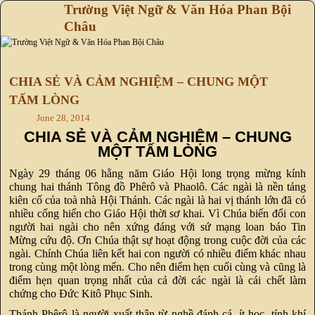
Trường Việt Ngữ & Văn Hóa Phan Bội
Châu
Skip to primary content
Skip to secondary content
CHIA SẺ VÀ CẢM NGHIỆM – CHUNG MỘT
TẤM LÒNG
June 28, 2014
CHIA SẺ VÀ CẢM NGHIỆM – CHUNG
MỘT TẤM LÒNG
Ngày 29 tháng 06 hằng năm Giáo Hội long trọng mừng kính
chung hai thánh Tông đồ Phêrô và Phaolô. Các ngài là nền tảng
kiên cố của toà nhà Hội Thánh. Các ngài là hai vị thánh lớn đã có
nhiều cống hiến cho Giáo Hội thời sơ khai. Vì Chúa biến đổi con
người hai ngài cho nên xứng đáng với sứ mạng loan báo Tin
Mừng cứu độ. Ơn Chúa thật sự hoạt động trong cuộc đời của các
ngài. Chính Chúa liên kết hai con người có nhiều điểm khác nhau
trong cùng một lòng mến. Cho nên điểm hẹn cuối cùng và cũng là
điểm hẹn quan trọng nhất của cả đời các ngài là cái chết làm
chứng cho Ðức Kitô Phục Sinh.
Thánh Phêrô là người xuất thân từ nghề đánh cá, ít học, tính khí