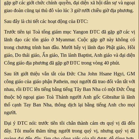
gặp gỡ các giới chức chính quyền, đại diện xã hội dân sự và ngoại
giao đoàn cũng tại thủ đô vào lúc 3 giờ rưỡi chiều giờ địa phương.
Sau đây là chi tiết các hoạt động của ĐTC:
Trước tiên tại Toà tổng giám mục Yangon ĐTC đã gặp gỡ các vị
lãnh đạo các tôn giáo ở Myanmar. Cuộc gặp gỡ này không có
trong chương trình ban đầu. Mười bẩy vị lãnh đạo Phật giáo, Hồi
giáo, Do thái giáo, Ấn giáo, Tin lành Baptist, Anh giáo và đại diện
Công giáo địa phương đã gặp gỡ ĐTC trong vòng 40 phút.
Sau lời giới thiệu vắn tắt của Đức Cha John Hsane Hgyi, GM
công giáo của giáo phận Pathein, mọi người đã trao đổi vắn tắt với
nhau, rồi ĐTC lên tiếng bằng tiếng Tây Ban Nha có một Đức Ông
thuộc bộ ngoại giao Toà Thánh người Anh gốc Gibraltar là lãnh
thổ cạnh Tay Ban Nha, thông dịch lại bằng tiếng Anh cho mọi
người.
Đại ý ĐTC nói: trước tiên tôi chân thành cám ơn quý vị đã đến
đây. Tôi muốn thăm từng người trong quý vị, nhưng quý vị đã
quảng đại đến đây, làm cho công việc của tôi được dễ dàng hơn.