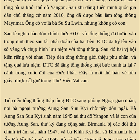
tùng bà ra khỏi thủ đô Yangon. Sau khi đảng Liên minh quốc gia
dân chủ thắng cử năm 2016, ông đã được bầu làm tổng thống
Maynmar. Ông có vợ là bà Su Su Lwin, nhưng không có con.
Sau lễ nghi chào đón chính thức ĐTC và tổng thống đã bước vào
trong dinh theo sau là phái đoàn của hai bên. ĐTC đã ký tên vào
sổ vàng và chụp hình lưu niệm với tổng thống. Sau đó hai vị hội
kiến riêng với nhau. Tiếp đến tổng thống giới thiệu phu nhân, và
tặng quà lưu niệm. ĐTC đã tặng tổng thống một bức tranh tả lại 7
cảnh trong cuộc đời của Đức Phật. Đây là một thủ bản vẽ trên
giấy được cất giữ trong Thư Viện Vatican.
Tiếp đến tổng thống tháp tùng ĐTC sang phòng Ngoại giao đoàn,
nơi bà ngoại trưởng Aung San Suu Kyi chờ tiếp đón ngài. Bà
Aung San Suu Kyi sinh năm 1945 tại thủ đô Yangon và là con của
tướng Aung San, thư ký đảng cộng sản Birmania bị các đối thủ
chính trị ám sát năm 1947, và bà Khin Kyi đại sứ Birmania bên
Ấn Độ hồi thập niên 1960. Bà có tiến sĩ kinh tế, Khoa học chính