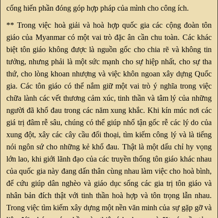
cống hiến phần đóng góp hợp pháp của mình cho công ích.
** Trong việc hoà giải và hoà hợp quốc gia các cộng đoàn tôn
giáo của Myanmar có một vai trò đặc ân cần chu toàn. Các khác
biệt tôn giáo không được là nguồn gốc cho chia rẽ và không tin
tưởng, nhưng phải là một sức mạnh cho sự hiệp nhất, cho sự tha
thứ, cho lòng khoan nhượng và việc khôn ngoan xây dựng Quốc
gia. Các tôn giáo có thể nắm giữ một vai trò ý nghĩa trong việc
chữa lành các vết thương cảm xúc, tinh thần và tâm lý của những
người đã khổ đau trong các năm xung khắc. Khi kín múc nơi các
giá trị đâm rễ sâu, chúng có thể giúp nhổ tận gốc rễ các lý do của
xung đột, xây các cây cầu đối thoại, tìm kiếm công lý và là tiếng
nói ngôn sứ cho những kẻ khổ đau. Thật là một dấu chỉ hy vọng
lớn lao, khi giới lãnh đạo của các truyền thống tôn giáo khác nhau
của quốc gia này đang dấn thân cùng nhau làm việc cho hoà bình,
để cứu giúp dân nghèo và giáo dục sống các gia trị tôn giáo và
nhân bản đích thật với tinh thần hoà hợp và tôn trọng lẫn nhau.
Trong việc tìm kiếm xây dựng một nền văn minh của sự gặp gỡ và