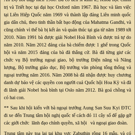
trị và Triết học tại đại học Oxford năm 1967. Bà học và làm việc
tại Liên Hiệp Quốc năm 1969 và thành lập đảng Liên minh quốc
gia dân chủ, theo tinh thần bất bạo động của Mahatma Gandhi, và
cũng chính vì thế bà bị kết án và quản thúc tại gia từ năm 1989 tới
2010. Năm 1991 bà được giải Nobel Hoà Bình và được trả tự do
năm 2010. Năm 2012 đảng của bà chiếm được 1 ghế trong Quốc
hội và năm 2015 đảng của bà đã thắng cử. Bà đã từng giư các
chức vụ Bộ trưởng ngoại giao, bộ trưởng Điện năng và Năng
lượng, Bộ trưởng giáo dục, Bộ trưởng văn phòng tổng thống và
ngoại trưởng năm 2016. Năm 2008 bà đã nhận được huy chương
danh dự bảo vệ các quyền con người cuả Quốc hội Hoa Kỳ và đã
đi lãnh giải Nobel hoà bình tại Oslo năm 2012. Bà goá chồng và
có hai con.
** Sau khi hội kiến với bà ngoại trưởng Aung San Suu Kyi ĐTC
đi xe đến Trung tâm hội nghị quốc tế cách đó 11 cây số để gặp gỡ
các giới chức lãnh đạo chính quyền, xã hội và ngoại giao đoàn.
Trung tâm này tọa lại tại khu vực Zabuthin rộng 16 mẫu, và có