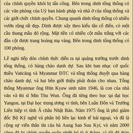
của chính quyền khỏi bị tấn công. Bên trong dinh tổng thống có
các văn phòng của Uỷ ban hành pháp và nhà ở của tổng thống và
các giới chức chính quyền. Chung quanh dinh tổng thống có nhiều
vườn rộng rất đẹp. Dinh được xây theo kiểu tân cổ điển, có một
cầu thang mầu đỏ rộng. Mặt tiền có nhiều cột mầu trắng với các
đầu cột được trang hoàng mạ vàng. Bên trong dinh tổng thống có
100 phòng.
Lễ nghi tiếp đón chính thức diễn ra tại quảng trường trước dinh
tổng thống, có hàng chào danh dự. Sau khi ban nhạc cử quốc
thiều Vaticăng và Myanmar ĐTC và tổng thống đuyệt qua hàng
chào danh dự, và hai bên giới thiệu phái đoàn cho nhau. Tổng
thống Myanmar ông Htin Kyaw sinh năm 1946, là con của nhà
văn và thi sĩ Min Thu Wun. Ông đã từng theo học tại đại học
Yangon, tại Đại học trung ương vi tính, bên Luân Đôn và Trường
Liên hiệp vi tính Á châu Nhật Bản. Năm 1975 ông là phó giám
đốc Bộ Kỹ nghệ và phân bộ liên lạc kinh tế hải ngoại, và đã là
cộng sự viên thân tín của bà Aung San Suu Kyi, và năm 2000
cũng đã bị chính quyền quân phiệt bỏ tù 6 tháng, vì tội đã tháp