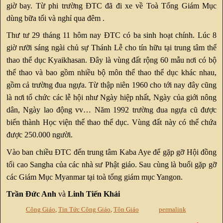
giờ bay. Từ phi trường ĐTC đã đi xe về Toà Tổng Giám Mục
dùng bữa tối và nghỉ qua đêm .
Thư tư 29 tháng 11 hôm nay ĐTC có ba sinh hoạt chính. Lúc 8
giờ rưỡi sáng ngài chủ sự Thánh Lễ cho tín hữu tại trung tâm thể
thao thể dục Kyaikhasan. Đây là vùng đất rộng 60 mẫu nơi có bộ
thể thao và bao gồm nhiều bộ môn thể thao thể dục khác nhau,
gồm cả trường đua ngựa. Từ thập niên 1960 cho tới nay đây cũng
là nơi tổ chức các lễ hội như Ngày hiệp nhất, Ngày của giới nông
dân, Ngày lao động vv… Năm 1992 trường đua ngựa cũ được
biến thành Học viện thể thao thể dục. Vùng đất này có thể chứa
được 250.000 người.
Vào ban chiều ĐTC đến trung tâm Kaba Aye để gặp gỡ Hội đồng
tối cao Sangha của các nhà sư Phật giáo. Sau cùng là buổi gặp gỡ
các Giám Mục Myanmar tại toà tổng giám mục Yangon.
Trần Đức Anh
và
Linh Tiến Khải
Công Giáo
,
Tin Tức Công Giáo
,
Tôn Giáo
permalink