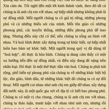
Xin cám ơn. Tôi nghĩ đến một lời kinh thánh vịnh, theo đó tất cả
chúng ta là anh chị em với nhau, sự hiệp nhất nhưng không phải là
sự đồng nhất. Mỗi người chúng ta có giá trị riêng, những phong
phú và cả những thiếu sót của mình. Mỗi tôn giáo có những
phonog phú, các truyền thống, những điều phong phú để trao
tặng. Nhưng điều này chỉ có thể, nếu chúng ta sống an bình với
nhau. Và hoà bình được xây dựng trong sự khác biệt, sự hiệp nhất
luôn bao hàm sự khác biệt. Một người trong quý vị đã dùng từ
“hoà hợp”, đó thực là hòa bình. Chúng ta đang cảm thấy có một
xu hướng tiến đến sự đồng nhất, và điều này đang đè nặng trên
nhân loại. Đó thực là một thứ thực dân văn hoá. Chúng ta phải trải
rộng, phổ biến sự phong phú của chúng ta về những khác biệt bộ
tộc, tôn giáo, bình dân, từ những khác biệt đó chúng ta có sự đối
thoại. Mỗi người coi nhau như anh chị em giứp đỡ nhau xây dựng
đất nước này, là một quốc gia xét về địa lý có biết bao phong phú.
Chúng ta có một vị cha chung, chúng ta là anh chị em với nhau,
chúng ta thảo luận, tranh luận với nhau như anh em, nhưng rồi