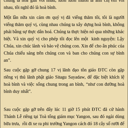
chúng ta hoà giải với nhau, luôn luôn muốn là anh chị em với
nhau, tôi nghĩ đó là hoà bình.
Một lần nữa xin cám ơn quý vị đã viếng thăm tôi, tôi là người
viếng thăm quý vị, cùng nhau chúng ta xây dựng hoà bình, không
phải bằng sự thực dân hoá. Chúng ta thực hiện nó qua những khác
biệt. Và xin quý vị cho phép tôi đọc lên một kinh nguyện: Lậy
Chúa, xin chúc lành và bảo vệ chúng con. Xin để cho ân phúc của
Chúa chiếu sáng trên chúng con và ban cho chúng con sự bình
an”.
Sau cuộc gặp gỡ chung 17 vị lãnh đạo tôn giáo ĐTC còn gặp
riêng vị thủ lãnh phật giáo Sitagu Sayadaw, để đặc biệt khích lệ
hoà bình và việc sống chung trong an bình, “như con đường hoà
bình duy nhất”.
Sau cuộc gặp gỡ trên đây lúc 11 giờ 15 phút ĐTC đã cử hành
Thánh Lễ riêng tại Toà tổng giám mục Yangon, sau đó ngài dùng
bữa trưa, rồi đi xe ra phi trường Yangon cách đó 18 cây số rưỡi để