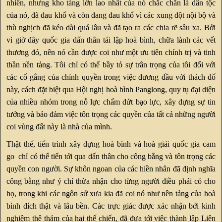
nhiên, nhưng kho tàng lớn lao nhất của nó chắc chắn là dân tộc
của nó, đã đau khổ và còn đang đau khổ vì các xung đột nội bộ và
thù nghịch đã kéo dài quá lâu và đã tạo ra các chia rẽ sâu xa. Bởi
vì giờ đây quốc gia dấn thân tái lập hoà bình, chữa lành các vết
thương đó, nên nó cần được coi như một ưu tiên chính trị và tinh
thần nền tảng. Tôi chỉ có thể bầy tỏ sự trân trọng của tôi đối với
các cố gắng của chính quyền trong việc đương đầu với thách đố
này, cách đặt biệt qua Hội nghị hoà bình Panglong, quy tụ đại diện
của nhiều nhóm trong nỗ lực chấm dứt bạo lực, xây dựng sự tin
tưởng và bảo đảm việc tôn trọng các quyền của tất cả những người
coi vùng đất này là nhà của mình.
Thật thế, tiến trình xây dựng hoà bình và hoà giải quốc gia cam
go chỉ có thể tiến tới qua dấn thân cho công bằng và tôn trọng các
quyền con người. Sự khôn ngoan của các hiền nhân đã định nghĩa
công bằng như ý chí thừa nhận cho từng người điều phải có cho
họ, trong khi các ngôn sứ xưa kia đã coi nó như nền tảng của hoà
bình đích thật và lâu bền. Các trực giác được xác nhận bởi kinh
nghiệm thê thảm của hai thế chiến, đã đưa tới việc thành lập Liên