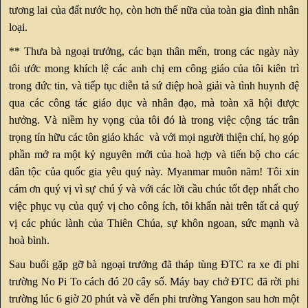
tương lai của đất nước họ, còn hơn thế nữa của toàn gia đình nhân
loại.
** Thưa bà ngoại trưởng, các bạn thân mến, trong các ngày này
tôi ước mong khích lệ các anh chị em công giáo của tôi kiên trì
trong đức tin, và tiếp tục diễn tả sứ điệp hoà giải và tình huynh đệ
qua các công tác giáo dục và nhân đạo, mà toàn xã hội được
hưởng. Và niềm hy vọng của tôi đó là trong việc cộng tác trân
trọng tín hữu các tôn giáo khác và với mọi người thiện chí, họ góp
phần mở ra một kỷ nguyên mới của hoà hợp và tiến bộ cho các
dân tộc của quốc gia yêu quý này. Myanmar muôn năm! Tôi xin
cám ơn quý vị vì sự chú ý và với các lời cầu chúc tốt đẹp nhất cho
việc phục vụ của quý vị cho công ích, tôi khẩn nài trên tất cả quý
vị các phúc lành của Thiên Chúa, sự khôn ngoan, sức mạnh và
hoà bình.
Sau buổi gặp gỡ bà ngoại trưởng đã tháp tùng ĐTC ra xe đi phi
trường No Pi To cách đó 20 cây số. Máy bay chở ĐTC đã rời phi
trường lúc 6 giờ 20 phút và về đến phi trường Yangon sau hơn một