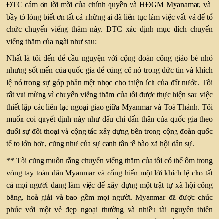
ĐTC cám ơn lời mời của chính quyền và HĐGM Myanamar, và
bầy tỏ lòng biết ơn tất cả những ai đã liên tục làm việc vất vả để tổ
chức chuyến viếng thăm này. ĐTC xác định mục đích chuyến
viếng thăm của ngài như sau:
Nhất là tôi đến để cầu nguyện với cộng đoàn công giáo bé nhỏ
nhưng sốt mến của quốc gia để củng cố nó trong đức tin và khích
lệ nó trong sự góp phần mệt nhọc cho thiện ích của đất nước. Tôi
rất vui mừng vì chuyến viếng thăm của tôi được thực hiện sau việc
thiết lập các liên lạc ngoại giao giữa Myanmar và Toà Thánh. Tôi
muốn coi quyết định này như dấu chỉ dấn thân của quốc gia theo
đuổi sự đối thoại và cộng tác xây dựng bên trong cộng đoàn quốc
tế to lớn hơn, cũng như của sự canh tân tế bào xã hội dân sự.
** Tôi cũng muốn rằng chuyến viếng thăm của tôi có thể ôm trong
vòng tay toàn dân Myanmar và cống hiến một lời khích lệ cho tất
cả mọi người đang làm việc để xây dựng một trật tự xã hội công
bằng, hoà giải và bao gồm mọi người. Myanmar đã được chúc
phúc với một vẻ đẹp ngoại thường và nhiều tài nguyên thiên