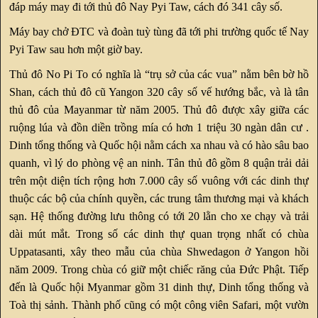
đáp máy may đi tới thủ đô Nay Pyi Taw, cách đó 341 cây số.
Máy bay chở ĐTC và đoàn tuỳ tùng đã tới phi trường quốc tế Nay
Pyi Taw sau hơn một giờ bay.
Thủ đô No Pi To có nghĩa là “trụ sở của các vua” nằm bên bờ hồ
Shan, cách thủ đô cũ Yangon 320 cây số vế hướng bắc, và là tân
thủ đô của Mayanmar từ năm 2005. Thủ đô được xây giữa các
ruộng lúa và đồn diền trồng mía có hơn 1 triệu 30 ngàn dân cư .
Dinh tổng thống và Quốc hội nằm cách xa nhau và có hào sâu bao
quanh, vì lý do phòng vệ an ninh. Tân thủ đô gồm 8 quận trải dải
trên một diện tích rộng hơn 7.000 cây số vuông với các dinh thự
thuộc các bộ của chính quyền, các trung tâm thương mại và khách
sạn. Hệ thống đường lưu thông có tới 20 lằn cho xe chạy và trải
dài mút mắt. Trong số các dinh thự quan trọng nhất có chùa
Uppatasanti, xây theo mẫu của chùa Shwedagon ở Yangon hồi
năm 2009. Trong chùa có giữ một chiếc răng của Đức Phật. Tiếp
đến là Quốc hội Myanmar gồm 31 dinh thự, Dinh tổng thống và
Toà thị sảnh. Thành phố cũng có một công viên Safari, một vườn