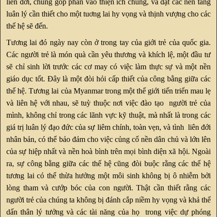
liên đới, chúng góp phần vào thiện ích chung, và đặt các nền tảng
luân lý cần thiết cho một tuơng lai hy vọng và thịnh vượng cho các
thế hệ sẽ đến.
Tương lai đó ngày nay còn ở trong tay của giới trẻ của quốc gia.
Các người trẻ là món quà cần yêu thương và khích lệ, một đầu tư
sẽ chỉ sinh lời trước các cơ may có việc làm thực sự và một nền
giáo dục tốt. Đây là một đòi hỏi cấp thiết của công bằng giữa các
thế hệ. Tương lai của Myanmar trong một thế giới tiến triển mau lẹ
và liên hệ với nhau, sẽ tuỳ thuộc nơi việc đào tạo người trẻ của
mình, không chỉ trong các lãnh vực kỹ thuật, mà nhất là trong các
giá trị luân lý đạo đức của sự liêm chính, toàn vẹn, và tình liên đới
nhân bản, có thể bảo đảm cho việc củng cố nền dân chủ và lớn lên
của sự hiệp nhất và nền hoà bình trên mọi bình diện xã hội. Ngoài
ra, sự công bằng giữa các thế hệ cũng đòi buộc rằng các thế hệ
tương lai có thể thừa hưởng một môi sinh không bị ô nhiễm bởi
lòng tham và cướp bóc của con người. Thật cần thiết rằng các
người trẻ của chúng ta không bị đánh cắp niềm hy vọng và khả thể
dấn thân lý tưởng và các tài năng của họ trong việc dự phóng