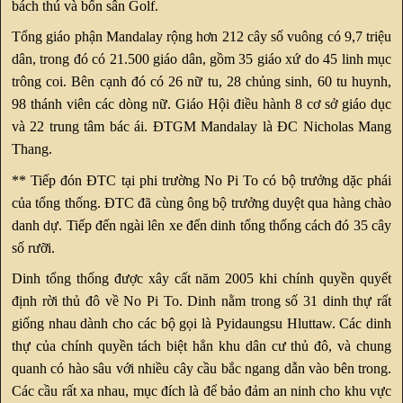
bách thú và bốn sân Golf.
Tổng giáo phận Mandalay rộng hơn 212 cây số vuông có 9,7 triệu
dân, trong đó có 21.500 giáo dân, gồm 35 giáo xứ do 45 linh mục
trông coi. Bên cạnh đó có 26 nữ tu, 28 chủng sinh, 60 tu huynh,
98 thánh viên các dòng nữ. Giáo Hội điều hành 8 cơ sở giáo dục
và 22 trung tâm bác ái. ĐTGM Mandalay là ĐC Nicholas Mang
Thang.
** Tiếp đón ĐTC tại phi trường No Pi To có bộ trưởng dặc phái
của tổng thống. ĐTC đã cùng ông bộ trưởng duyệt qua hàng chào
danh dự. Tiếp đến ngài lên xe đến dinh tổng thống cách đó 35 cây
số rưỡi.
Dinh tổng thống được xây cất năm 2005 khi chính quyền quyết
định rời thủ đô về No Pi To. Dinh nằm trong số 31 dinh thự rất
giống nhau dành cho các bộ gọi là Pyidaungsu Hluttaw. Các dinh
thự của chính quyền tách biệt hẳn khu dân cư thủ đô, và chung
quanh có hào sâu với nhiều cây cầu bắc ngang dẫn vào bên trong.
Các cầu rất xa nhau, mục đích là để bảo đảm an ninh cho khu vực