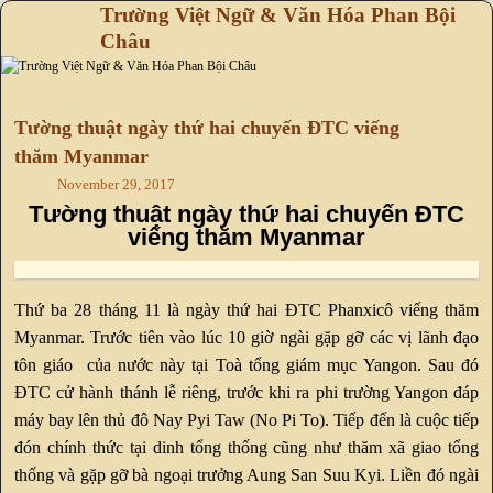
Trường Việt Ngữ & Văn Hóa Phan Bội
Châu
Skip to primary content
Skip to secondary content
Tường thuật ngày thứ hai chuyến ĐTC viếng
thăm Myanmar
November 29, 2017
Tường thuật ngày thứ hai chuyến ĐTC
viếng thăm Myanmar
Thứ ba 28 tháng 11 là ngày thứ hai ĐTC Phanxicô viếng thăm
Myanmar. Trước tiên vào lúc 10 giờ ngài gặp gỡ các vị lãnh đạo
tôn giáo của nước này tại Toà tổng giám mục Yangon. Sau đó
ĐTC cử hành thánh lễ riêng, trước khi ra phi trường Yangon đáp
máy bay lên thủ đô Nay Pyi Taw (No Pi To). Tiếp đến là cuộc tiếp
đón chính thức tại dinh tổng thống cũng như thăm xã giao tổng
thống và gặp gỡ bà ngoại trưởng Aung San Suu Kyi. Liền đó ngài