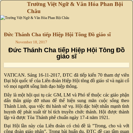
Trường Việt Ngữ & Văn Hóa Phan Bội
Châu
Skip to primary content
Skip to secondary content
Đức Thánh Cha tiếp Hiệp Hội Tông Đồ giáo sĩ
November 18, 2017
Đức Thánh Cha tiếp Hiệp Hội Tông Đồ
giáo sĩ
VATICAN. Sáng 16-11-2017, ĐTC đã tiếp kiến 70 tham dự viên
Đại hội quốc tế của Liên đoàn Hiệp Hội tông đồ giáo sĩ và ngài cổ
võ mọi người sống linh đạo hiệp thông.
Đây là một hội qui tụ các GM, LM và Phó tế thuộc các giáo phận
dấn thân giúp đỡ nhau để thể hiện sung mãn cuộc sống theo
Thánh Linh, qua việc thi hành sứ vụ. Hội đặc biệt nhấn mạnh tình
huynh đệ phát xuất từ bí tích truyền chức thánh. Hội được thành
lập và được Tòa Thánh phê chuẩn ngày 17-4 năm 1921.
Đại Hội lần này của Liên đoàn có chủ đề là ”Trong, cho và với
cộng đoàn giáo phận”. Trong bài huấn dụ, ĐTC đề cao tầm quan