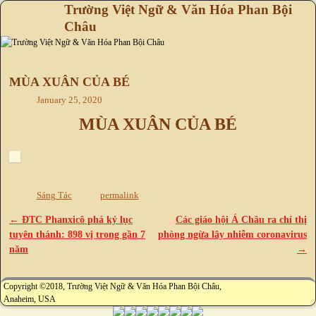
Trường Việt Ngữ & Văn Hóa Phan Bội
Châu
Skip to primary content
Skip to secondary content
MÙA XUÂN CỦA BÉ
January 25, 2020
MÙA XUÂN CỦA BÉ
Sáng Tác
permalink
←
ĐTC Phanxicô phá kỷ lục
Các giáo hội Á Châu ra chỉ thị
Post navigation
tuyên thánh: 898 vị trong gần 7
phòng ngừa lây nhiễm coronavirus
năm
→
Copyright ©2018, Trường Việt Ngữ & Văn Hóa Phan Bội Châu,
Anaheim, USA