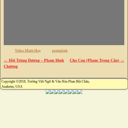
Video Minh Hoạ
permalink
←
Hội Trùng Dương – Phạm Đình
Cho Con (Phạm Trọng Cầu)
→
Post navigation
Chương
Copyright ©2018, Trường Việt Ngữ & Văn Hóa Phan Bội Châu,
Anaheim, USA