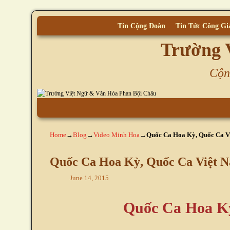
Tin Cộng Đoàn
Tin Tức Công Gi
Trường 
Cộn
Skip to primary content
Skip to secondary content
Home
→
Blog
→
Video Minh Hoạ
→
Quốc Ca Hoa Kỳ, Quốc Ca V
Quốc Ca Hoa Kỳ, Quốc Ca Việt 
June 14, 2015
Quốc Ca Hoa K