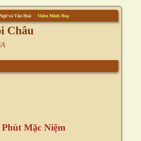
 Ngữ và Văn Hoá
Video Minh Hoạ
ội Châu
SA
 Phút Mặc Niệm