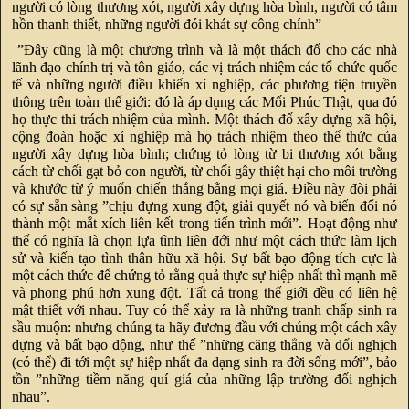
người có lòng thương xót, người xây dựng hòa bình, người có tâm
hồn thanh thiết, những người đói khát sự công chính”
”Đây cũng là một chương trình và là một thách đố cho các nhà
lãnh đạo chính trị và tôn giáo, các vị trách nhiệm các tổ chức quốc
tế và những người điều khiển xí nghiệp, các phương tiện truyền
thông trên toàn thế giới: đó là áp dụng các Mối Phúc Thật, qua đó
họ thực thi trách nhiệm của mình. Một thách đố xây dựng xã hội,
cộng đoàn hoặc xí nghiệp mà họ trách nhiệm theo thể thức của
người xây dựng hòa bình; chứng tỏ lòng từ bi thương xót bằng
cách từ chối gạt bỏ con người, từ chối gây thiệt hại cho môi trường
và khước từ ý muốn chiến thắng bằng mọi giá. Điều này đòi phải
có sự sẵn sàng ”chịu đựng xung đột, giải quyết nó và biến đổi nó
thành một mắt xích liên kết trong tiến trình mới”. Hoạt động như
thế có nghĩa là chọn lựa tình liên đới như một cách thức làm lịch
sử và kiến tạo tình thân hữu xã hội. Sự bất bạo động tích cực là
một cách thức để chứng tỏ rằng quả thực sự hiệp nhất thì mạnh mẽ
và phong phú hơn xung đột. Tất cả trong thế giới đều có liên hệ
mật thiết với nhau. Tuy có thể xảy ra là những tranh chấp sinh ra
sầu muộn: nhưng chúng ta hãy đương đầu với chúng một cách xây
dựng và bất bạo động, như thế ”những căng thẳng và đối nghịch
(có thể) đi tới một sự hiệp nhất đa dạng sinh ra đời sống mới”, bảo
tồn ”những tiềm năng quí giá của những lập trường đối nghịch
nhau”.