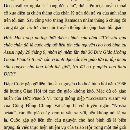
Deepavali có nghĩa là “hàng đèn dầu”, dựa trên một huyền thoại
cổ xưa diễn tả chiến thắng của chân lý trên dối trá và của ánh sáng
trên tối tăm. Sau cùng vào tháng Ramadan nhằm tháng 6 chúng tôi
cũng đã gửi các lời cầu chúc truyền thống tới cộng đoàn hồi giáo.
Hỏi: Một trong những thời điểm chính của năm 2016 vừa qua
chắc chắn đã là cuộc gặp gỡ liên tôn cầu nguyện cho hoà bình tại
Assisi ngày 20 tháng 9, nhân kỷ niệm lần thứ 36 Đức Giáo Hoàng
Gioan Phaolô II mời các vị lãnh đạo các tôn giáo lớn tụ tập nhau
cầu nguyên cho hoà bình thế giới, Nó đã có ý nghĩa nào thưa
ĐHY?
Đáp: Cuộc gặp gỡ liên tôn cầu nguyện cho hoà bình hồi năm 1986
đã hướng Giáo Hội tới các tôn giáo không kitô. Mặc dù có giáo
huấn của Đức Phaolô VI trong thông điệp “Ecclesiam suam” và
của Công Đồng Chung Vaticăng II với tuyên ngôn “Nostra
aetate”, các tôn giáo này xem ra vẫn xa vời, nếu không nói là xa
lạ. Cuộc gặp gỡ liên tôn cầu nguyện cho hoà bình đã là biểu
tượng, là việc thực hiện nhiệm vụ của Giáo Hội trong một thế giới