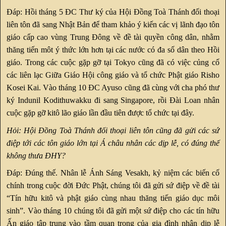
Đáp: Hồi tháng 5 ĐC Thư ký của Hội Đồng Toà Thánh đối thoại
liên tôn đã sang Nhật Bản để tham khảo ý kiến các vị lãnh đạo tôn
giáo cấp cao vùng Trung Đông về đề tài quyền công dân, nhằm
thăng tiến môt ý thức lớn hơn tại các nước có đa số dân theo Hồi
giáo. Trong các cuộc gặp gỡ tại Tokyo cũng đã có việc củng cố
các liên lạc Giữa Giáo Hội công giáo và tổ chức Phật giáo Risho
Kosei Kai. Vào tháng 10 ĐC Ayuso cũng đã cùng với cha phó thư
ký Indunil Kodithuwakku đi sang Singapore, rồi Đài Loan nhân
cuộc gặp gỡ kitô lão giáo lần đầu tiên được tổ chức tại đây.
Hỏi: Hội Đồng Toà Thánh đối thoại liên tôn cũng đã gửi các sứ
điệp tới các tôn giáo lớn tại Á châu nhân các dịp lễ, có đúng thế
không thưa ĐHY?
Đáp: Đúng thế. Nhân lễ Ánh Sáng Vesakh, kỷ niệm các biến cố
chính trong cuộc đời Đức Phật, chúng tôi đã gửi sứ điệp về đề tài
“Tín hữu kitô và phật giáo cùng nhau thăng tiến giáo dục môi
sinh”. Vào tháng 10 chúng tôi đã gửi một sứ điệp cho các tín hữu
Ấn giáo tập trung vào tầm quan trọng của gia đình nhân dịp lễ