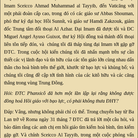
Imam Sceicco Ahmad Muhammad al Tayyib, đến Vaticăng với
một phái đoàn cấp cao, trong đó có các giáo sư Abbas Shouman,
phó thư ký đại học Hồi Sunnít, và giáo sư Hamdi Zakzouk, giám
đốc Trung tâm đối thoại Al Azhar. Đại Imam đã được tôi và ĐC
Miguel Angel Ayuso Guixot, thư ký Hội đồng toà thánh đối thoại
liên tôn tiếp đón, và chúng tôi đã tháp tùng đại Imam tới gặp gỡ
ĐTC. Trong cuộc hội kiến chúng tôi đã nhấn mạnh trên sự cần
thiết các vị lãnh đạo và tín hữu của các tôn giáo lớn cùng nhau dấn
thân cho hoà bình trên thế giới, khước từ bạo lực và khủng bố; và
chúng tôi cũng đề cập tới tình hình của các kitô hữu và các căng
thẳng trong vùng Trung Đông.
Hỏi: ĐTC Phanxicô đã hơn một lần lập lại rằng không được
đồng hoá Hồi giáo với bạo lực, có phải không thưa ĐHY?
Đáp: Vâng, nhưng không phải chỉ có thế. Trong chuyến bay từ Ba
Lan trở về Roma ngày 31 tháng 7 ĐTC đã trả lời một câu hỏi, và
bảo đảm rằng các anh chị em hồi giáo tìm kiếm hoà bình, tìm kiếm
gặp gỡ. Và chính Sceicco Al Tayyib, trong một cuộc phỏng vấn