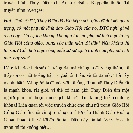
truyền hình Thuỵ Điển: chị Anna Cristina Kappelin thuộc đài
truyền hình Sveriges:
Hỏi: Thưa ĐTC, Thụy Điển đã đón tiếp cuộc gặp gỡ đại kết quan
trọng, có một phụ nữ lãnh đạo Giáo Hội của nó, ĐTC nghĩ gì về
điều này? Có cụ thể không, khi nghĩ tới các phụ nữ linh mục trong
Giáo Hội công giáo, trong các thập niên tới đây? Nếu không thì
tại sao? Các linh mục công giáo sợ sự cạnh tranh của phụ nữ linh
mục hay sao?
Đáp: Khi đọc lịch sử của vùng đất mà chúng ta đã viếng thăm, tôi
thấy đã có một hoàng hậu bị goá tới 3 lần, và tôi đã nói: “Bà này
mạnh thật”. Và người ta đã nói với tôi rằng “Phụ nữ Thụy Điển rất
là mạnh khỏe, rất giỏi, vì thế có nam giới Thụy Điển tìm một
người phụ nữ thuộc quốc tịch khác”. Tôi không biết có đúng
không! Liên quan tới việc truyền chức cho phụ nữ trong Giáo Hội
Công Giáo lời cuối cùng rõ ràng đã là lời của Thánh Giáo Hoàng
Gioan Phaolô II, và lời đó tồn tại. Điều này tồn tại. Về việc cạnh
tranh thì tôi không biết…