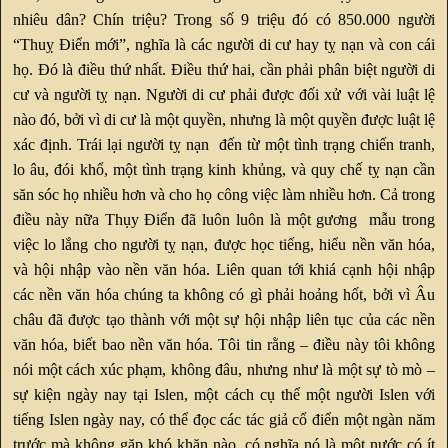
nhiêu dân? Chín triệu? Trong số 9 triệu đó có 850.000 người
“Thuỵ Điển mới”, nghĩa là các người di cư hay tỵ nạn và con cái
họ. Đó là điều thứ nhất. Điều thứ hai, cần phải phân biệt người di
cư và người tỵ nạn. Người di cư phải được đối xử với vài luật lệ
nào đó, bởi vì di cư là một quyền, nhưng là một quyền được luật lệ
xác định. Trái lại người tỵ nạn đến từ một tình trạng chiến tranh,
lo âu, đói khổ, một tình trạng kinh khủng, và quy chế tỵ nạn cần
săn sóc họ nhiều hơn và cho họ công việc làm nhiều hơn. Cả trong
điều này nữa Thụy Điển đã luôn luôn là một gương mẫu trong
việc lo lắng cho người tỵ nạn, được học tiếng, hiểu nền văn hóa,
và hội nhập vào nền văn hóa. Liên quan tới khiá cạnh hội nhập
các nền văn hóa chúng ta không có gì phải hoảng hốt, bởi vì Âu
châu đã được tạo thành với một sự hội nhập liên tục của các nền
văn hóa, biết bao nền văn hóa. Tôi tin rằng – điều này tôi không
nói một cách xúc phạm, không đâu, nhưng như là một sự tò mò –
sự kiện ngày nay tại Islen, một cách cụ thể một người Islen với
tiếng Islen ngày nay, có thể đọc các tác giả cổ điển một ngàn năm
trước mà không gặp khó khăn nào, có nghĩa nó là một nước có ít