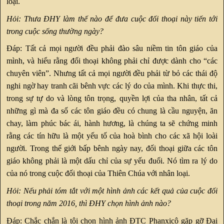
loại.
Hỏi: Thưa ĐHY làm thế nào để đưa cuộc đối thoại này tiến tới
trong cuộc sống thường ngày?
Đáp: Tất cả mọi người đều phải đào sâu niềm tin tôn giáo của
mình, và hiểu rằng đối thoại không phải chỉ được dành cho “các
chuyên viên”. Nhưng tất cả mọi người đều phải từ bỏ các thái độ
nghi ngờ hay tranh cãi bênh vực các lý do của mình. Khi thực thi,
trong sự tự do và lòng tôn trọng, quyền lợi của tha nhân, tất cả
những gì mà đa số các tôn giáo đều có chung là cầu nguyện, ăn
chay, làm phúc bác ái, hành hương, là chúng ta sẽ chứng minh
rằng các tín hữu là một yếu tố của hoà bình cho các xã hội loài
người. Trong thế giới bấp bênh ngày nay, đối thoại giữa các tôn
giáo không phải là một dấu chỉ của sự yếu đuối. Nó tìm ra lý do
của nó trong cuộc đối thoại của Thiên Chúa với nhân loại.
Hỏi: Nếu phải tóm tắt với một hình ảnh các kết quả của cuộc đối
thoại trong năm 2016, thì ĐHY chọn hình ảnh nào?
Đáp: Chắc chắn là tôi chọn hình ảnh ĐTC Phanxicô gặp gỡ Đại