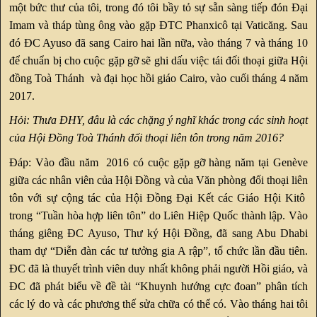
một bức thư của tôi, trong đó tôi bầy tỏ sự sẵn sàng tiếp đón Đại
Imam và tháp tùng ông vào gặp ĐTC Phanxicô tại Vaticăng. Sau
đó ĐC Ayuso đã sang Cairo hai lần nữa, vào tháng 7 và tháng 10
để chuẩn bị cho cuộc gặp gỡ sẽ ghi dấu việc tái đối thoại giữa Hội
đồng Toà Thánh và đại học hồi giáo Cairo, vào cuối tháng 4 năm
2017.
Hỏi: Thưa ĐHY, đâu là các chặng ý nghĩ khác trong các sinh hoạt
của Hội Đồng Toà Thánh đối thoại liên tôn trong năm 2016?
Đáp: Vào đầu năm 2016 có cuộc gặp gỡ hàng năm tại Genève
giữa các nhân viên của Hội Đồng và của Văn phòng đối thoại liên
tôn với sự cộng tác của Hội Đồng Đại Kết các Giáo Hội Kitô
trong “Tuần hòa hợp liên tôn” do Liên Hiệp Quốc thành lập. Vào
tháng giêng ĐC Ayuso, Thư ký Hội Đồng, đã sang Abu Dhabi
tham dự “Diễn đàn các tư tưởng gia A rập”, tổ chức lần đầu tiên.
ĐC đã là thuyết trình viên duy nhất không phải người Hồi giáo, và
ĐC đã phát biểu về đề tài “Khuynh hướng cực đoan” phân tích
các lý do và các phương thế sửa chữa có thể có. Vào tháng hai tôi