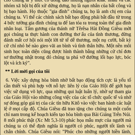
nhóm xã hội bị đối xử dửng dưng, họ là nạn nhân của bất công và
bị bạo hành. Họ thuộc ”gia đình” chúng ta, họ là anh chị em của
chúng ta. Vì thế các chính sách bất bạo động phải bắt đầu từ trong
4 bức tường gia đình chúng ta để lan tỏa ra trong toàn thể gia đình
nhân loại. Tấm gương của thánh nữ Têrêsa Hài Đồng Giêsu mời
gọi chúng ta thực hành con đường thơ ấu của tình thương, đừng
đánh mất cơ hội nói một lời tử tế dễ thương, một nụ cười, bất kỳ
cử chỉ nhỏ bé nào gieo vãi an bình và tình thân hữu. Một nền môi
sinh học toàn diện cũng được hình thành bằng những cử chỉ đơn
sơ thường nhật trong đó chúng ta phá vỡ đường lối bạo lực, bóc
lột và ích kỷ”.
** Lời mời gọi của tôi
6. Việc xây dựng hòa bình nhờ bất bạo động tích cực là yếu tố
cần thiết và phù hợp với nỗ lực liên lỷ của Giáo Hội để giới hạn
việc sử dụng võ lực, qua những qui luật luân lý, nhờ sự tham gia
của Giáo Hội vào những công việc của các tổ chức quốc tế và nhờ
sự đóng góp giá trị của các tín hữu Kitô vào việc ban hành các luật
lệ ở mọi cấp độ. Chúa Giêsu đã trao tặng cho chúng ta một cuốn
chỉ nam trong kế hoạch kiến tạo hòa bình qua Bài Giảng Trên Núi.
8 mối phúc thật (Xc Mt 5,3-10) phác họa mẫu mực của người mà
chúng ta có thể định nghĩa là người có phúc, người tốt lành và
chân chính. Chúa Giêsu nói: ”Phúc cho những người hiền lành,