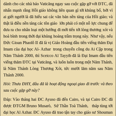
dành cho các nhà báo Vaticăng ngay sau cuộc gặp gỡ với ĐTC, đã
nhấn mạnh rằng Hồi giáo không liên quan gì tới khủng bố, bởi vì
ai giết người là đã hiểu sai các văn bản nền tảng của Hồi giáo; và
thật là điều nền tảng các tôn giáo lớn phải có một nỗ lực chung để
đưa ra cho nhân loại một hướng đi mới tiến tới lòng thương xót và
hoà bình trong thời đại khủng hoảng trầm trọng này. Như vậy, nếu
Đức Gioan Phaolô II đã là vị Giáo Hoàng đầu tiên viếng thăm Đại
Imam của đại học Al- Azhar trong chuyến công du Ai Cập trong
Năm Thánh 2000, thì Sceicco Al Tayyib đã là Đại Imam đầu tiên
viếng thăm ĐTC tại Vaticăng, và luôn luôn trong một Năm Thánh,
là Năm Thánh Lòng Thương Xót, tức mười lăm năm sau Năm
Thánh 2000.
Hỏi: Thưa ĐHY, đâu đã là hoạt động ngoại giao đi trước và theo
sau cuộc gặp gỡ này?
Đáp: Vào tháng hai ĐC Ayuso đã đến Cairo, và tại Cairo ĐC đã
được ĐTGM Bruno Musarò, Sứ Thần Toà Thánh, tháp tùng tới
đại học Al Azhar. ĐC Ayuso đã trao tận tay cho giáo sư Shouman