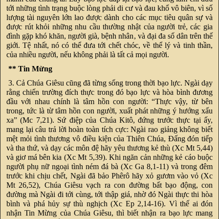
tới những tình trạng buộc lòng phải di cư và đau khổ vô biên, vì số
lượng tài nguyên lớn lao được dành cho các mục tiêu quân sự và
được rút khỏi những nhu cầu thường nhật của người trẻ, các gia
đình gặp khó khăn, người già, bệnh nhân, và đại đa số dân trên thế
giới. Tệ nhất, nó có thể đưa tới chết chóc, về thể lý và tinh thần,
của nhiều người, nếu không phải là tất cả mọi người.
** Tin Mừng
3. Cả Chúa Giêsu cũng đã từng sống trong thời bạo lực. Ngài dạy
rằng chiến trường đích thực trong đó bạo lực và hòa bình đương
đầu với nhau chính là tâm hồn con người: “Thực vậy, từ bên
trong, tức là từ tâm hồn con người, xuất phát những ý hướng xấu
xa” (Mc 7,21). Sứ điệp của Chúa Kitô, đứng trước thực tại ấy,
mang lại câu trả lời hoàn toàn tích cực: Ngài rao giảng không biết
mệt mỏi tình thương vô điều kiện của Thiên Chúa, Đấng đón tiếp
và tha thứ, và dạy các môn đệ hãy yêu thương kẻ thù (Xc Mt 5,44)
và giơ má bên kia (Xc Mt 5,39). Khi ngăn cản những kẻ cáo buộc
người phụ nữ ngoại tình ném đá bà (Xc Ga 8,1-11) và trong đêm
trước khi chịu chết, Ngài đã bảo Phêrô hãy xỏ gươm vào vỏ (Xc
Mt 26,52), Chúa Giêsu vạch ra con đường bất bạo động, con
đường mà Ngài đi tới cùng, tới thập giá, nhờ đó Ngài thực thi hòa
bình và phá hủy sự thù nghịch (Xc Ep 2,14-16). Vì thế ai đón
nhận Tin Mừng của Chúa Giêsu, thì biết nhận ra bạo lực mang