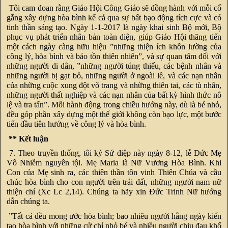
Tôi cam đoan rằng Giáo Hội Công Giáo sẽ đồng hành với mỗi cố
gắng xây dựng hòa bình kể cả qua sự bất bạo động tích cực và có
tinh thần sáng tạo. Ngày 1-1-2017 là ngày khai sinh Bộ mới, Bộ
phục vụ phát triển nhân bản toàn diện, giúp Giáo Hội thăng tiến
một cách ngày càng hữu hiệu ”những thiện ích khôn lường của
công lý, hòa bình và bảo tồn thiên nhiên”, và sự quan tâm đối với
những người di dân, ”những người túng thiếu, các bệnh nhân và
những người bị gạt bỏ, những người ở ngoài lề, và các nạn nhân
của những cuộc xung đột võ trang và những thiên tai, các tù nhân,
những người thất nghiệp và các nạn nhân của bất kỳ hình thức nô
lệ và tra tấn”. Mỗi hành động trong chiều hướng này, dù là bé nhỏ,
đều góp phần xây dựng một thế giới không còn bạo lực, một bước
tiến đầu tiên hướng về công lý và hòa bình.
** Kết luận
7. Theo truyền thống, tôi ký Sứ điệp này ngày 8-12, lễ Đức Mẹ
Vô Nhiễm nguyên tội. Mẹ Maria là Nữ Vương Hòa Bình. Khi
Con của Mẹ sinh ra, các thiên thần tôn vinh Thiên Chúa và cầu
chúc hòa bình cho con người trên trái đất, những người nam nữ
thiện chí (Xc Lc 2,14). Chúng ta hãy xin Đức Trinh Nữ hướng
dẫn chúng ta.
”Tất cả đều mong ước hòa bình; bao nhiêu người hằng ngày kiến
tạo hòa bình với những cử chỉ nhỏ bé và nhiều người chịu đau khổ