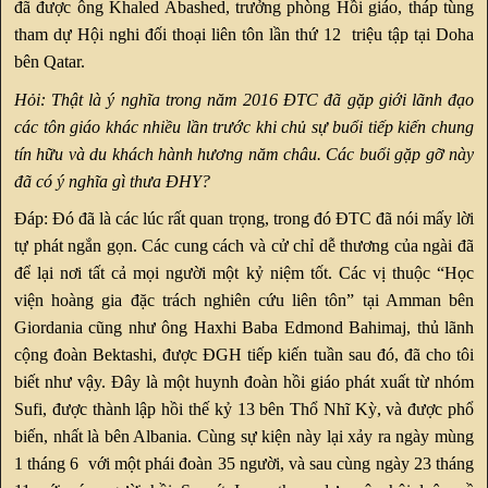
đã được ông Khaled Abashed, trưởng phòng Hồi giáo, tháp tùng
tham dự Hội nghi đối thoại liên tôn lần thứ 12 triệu tập tại Doha
bên Qatar.
Hỏi: Thật là ý nghĩa trong năm 2016 ĐTC đã gặp giới lãnh đạo
các tôn giáo khác nhiều lần trước khi chủ sự buổi tiếp kiến chung
tín hữu và du khách hành hương năm châu. Các buổi gặp gỡ này
đã có ý nghĩa gì thưa ĐHY?
Đáp: Đó đã là các lúc rất quan trọng, trong đó ĐTC đã nói mấy lời
tự phát ngắn gọn. Các cung cách và cử chỉ dễ thương của ngài đã
để lại nơi tất cả mọi người một kỷ niệm tốt. Các vị thuộc “Học
viện hoàng gia đặc trách nghiên cứu liên tôn” tại Amman bên
Giordania cũng như ông Haxhi Baba Edmond Bahimaj, thủ lãnh
cộng đoàn Bektashi, được ĐGH tiếp kiến tuần sau đó, đã cho tôi
biết như vậy. Đây là một huynh đoàn hồi giáo phát xuất từ nhóm
Sufi, được thành lập hồi thế kỷ 13 bên Thổ Nhĩ Kỳ, và được phổ
biến, nhất là bên Albania. Cùng sự kiện này lại xảy ra ngày mùng
1 tháng 6 với một phái đoàn 35 người, và sau cùng ngày 23 tháng