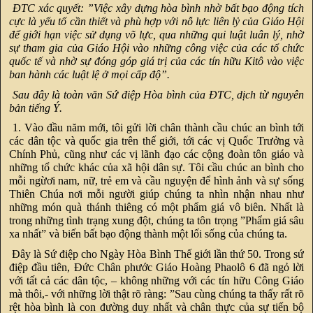
ĐTC xác quyết: ”Việc xây dựng hòa bình nhờ bất bạo động tích
cực là yếu tố cần thiết và phù hợp với nỗ lực liên lỷ của Giáo Hội
để giới hạn việc sử dụng võ lực, qua những qui luật luân lý, nhờ
sự tham gia của Giáo Hội vào những công việc của các tổ chức
quốc tế và nhờ sự đóng góp giá trị của các tín hữu Kitô vào việc
ban hành các luật lệ ở mọi cấp độ”.
Sau đây là toàn văn Sứ điệp Hòa bình của ĐTC, dịch từ nguyên
bản tiếng Ý.
1. Vào đầu năm mới, tôi gửi lời chân thành cầu chúc an bình tới
các dân tộc và quốc gia trên thế giới, tới các vị Quốc Trưởng và
Chính Phủ, cũng như các vị lãnh đạo các cộng đoàn tôn giáo và
những tổ chức khác của xã hội dân sự. Tôi cầu chúc an bình cho
mỗi ngừơi nam, nữ, trẻ em và cầu nguyện để hình ảnh và sự sống
Thiên Chúa nơi mỗi người giúp chúng ta nhìn nhận nhau như
những món quà thánh thiêng có một phẩm giá vô biên. Nhất là
trong những tình trạng xung đột, chúng ta tôn trọng ”Phẩm giá sâu
xa nhất” và biến bất bạo động thành một lối sống của chúng ta.
Đây là Sứ điệp cho Ngày Hòa Bình Thế giới lần thứ 50. Trong sứ
điệp đầu tiên, Đức Chân phước Giáo Hoàng Phaolô 6 đã ngỏ lời
với tất cả các dân tộc, – không những với các tín hữu Công Giáo
mà thôi,- với những lời thật rõ ràng: ”Sau cùng chúng ta thấy rất rõ
rệt hòa bình là con đường duy nhất và chân thực của sự tiến bộ