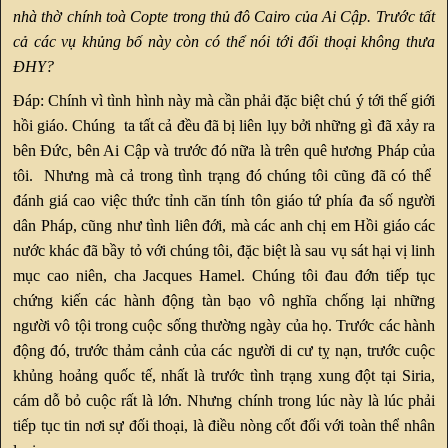
nhà thờ chính toà Copte trong thủ đô Cairo của Ai Cập. Trước tất
cả các vụ khủng bố này còn có thể nói tới đối thoại không thưa
ĐHY?
Đáp: Chính vì tình hình này mà cần phải đặc biệt chú ý tới thế giới
hồi giáo. Chúng ta tất cả đều đã bị liên lụy bởi những gì đã xảy ra
bên Đức, bên Ai Cập và trước đó nữa là trên quê hương Pháp của
tôi. Nhưng mà cả trong tình trạng đó chúng tôi cũng đã có thể
đánh giá cao việc thức tỉnh căn tính tôn giáo tứ phía đa số người
dân Pháp, cũng như tình liên đới, mà các anh chị em Hồi giáo các
nước khác đã bầy tỏ với chúng tôi, đặc biệt là sau vụ sát hại vị linh
mục cao niên, cha Jacques Hamel. Chúng tôi đau đớn tiếp tục
chứng kiến các hành động tàn bạo vô nghĩa chống lại những
người vô tội trong cuộc sống thường ngày của họ. Trước các hành
động đó, trước thảm cảnh của các người di cư tỵ nạn, trước cuộc
khủng hoảng quốc tế, nhất là trước tình trạng xung đột tại Siria,
cám dỗ bỏ cuộc rất là lớn. Nhưng chính trong lúc này là lúc phải
tiếp tục tin nơi sự đối thoại, là điều nòng cốt đối với toàn thể nhân