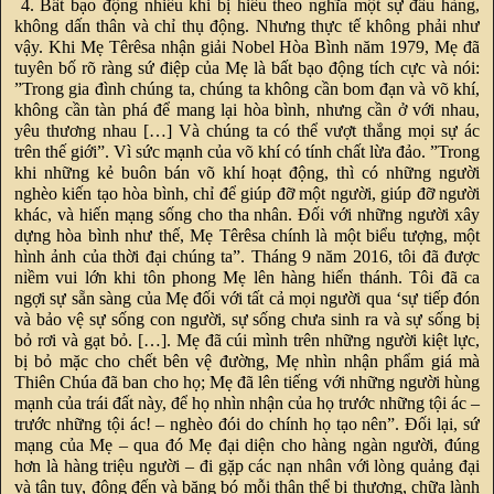
4. Bất bạo động nhiều khi bị hiểu theo nghĩa một sự đầu hàng,
không dấn thân và chỉ thụ động. Nhưng thực tế không phải như
vậy. Khi Mẹ Têrêsa nhận giải Nobel Hòa Bình năm 1979, Mẹ đã
tuyên bố rõ ràng sứ điệp của Mẹ là bất bạo động tích cực và nói:
”Trong gia đình chúng ta, chúng ta không cần bom đạn và võ khí,
không cần tàn phá để mang lại hòa bình, nhưng cần ở với nhau,
yêu thương nhau […] Và chúng ta có thể vượt thắng mọi sự ác
trên thế giới”. Vì sức mạnh của võ khí có tính chất lừa đảo. ”Trong
khi những kẻ buôn bán võ khí hoạt động, thì có những người
nghèo kiến tạo hòa bình, chỉ để giúp đỡ một người, giúp đỡ người
khác, và hiến mạng sống cho tha nhân. Đối với những người xây
dựng hòa bình như thế, Mẹ Têrêsa chính là một biểu tượng, một
hình ảnh của thời đại chúng ta”. Tháng 9 năm 2016, tôi đã được
niềm vui lớn khi tôn phong Mẹ lên hàng hiển thánh. Tôi đã ca
ngợi sự sẵn sàng của Mẹ đối với tất cả mọi người qua ‘sự tiếp đón
và bảo vệ sự sống con người, sự sống chưa sinh ra và sự sống bị
bỏ rơi và gạt bỏ. […]. Mẹ đã cúi mình trên những người kiệt lực,
bị bỏ mặc cho chết bên vệ đường, Mẹ nhìn nhận phẩm giá mà
Thiên Chúa đã ban cho họ; Mẹ đã lên tiếng với những người hùng
mạnh của trái đất này, để họ nhìn nhận của họ trước những tội ác –
trước những tội ác! – nghèo đói do chính họ tạo nên”. Đối lại, sứ
mạng của Mẹ – qua đó Mẹ đại diện cho hàng ngàn người, đúng
hơn là hàng triệu người – đi gặp các nạn nhân với lòng quảng đại
và tận tụy, động đến và băng bó mỗi thân thể bị thương, chữa lành