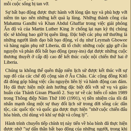
mỗi cuộc sống bị tan vỡ.
Sự bất bạo động được thực hành với lòng tận tụy và phù hợp với
niềm tin tạo nên những kết quả lạ lùng. Những thành công của
Mahatma Gandhi và Khan Abdul Ghaffar trong việc giải phóng
Ấn độ và của Martin Luther King Jr chống lại nạn kỳ thị chủng
tộc sẽ không bao giờ bị quên lãng. Đặc biệt các phụ nữ thường là
những người lãnh đạo bất bạo động, ví dụ như Leymah Gbowee
và hàng ngàn phụ nữ Liberia, đã tổ chức những cuộc gặp gỡ cầu
nguyện và phản đối bất bạo động (pray-ins) đạt được những cuộc
thương thuyết ở cấp độ cao để kết thúc cuộc nội chiến thứ hai ở
Liberia.
Chúng ta không thể quên thập niên lịch sử được kết thúc với sự
sụp đổ của các chế độ cộng sản ở Âu Châu. Các cộng đồng Kitô
đã đóng góp bằng việc cầu nguyện liên lỷ và hành động can đảm.
Họ đã thực hiện một ảnh hưởng đặc biệt đối với sứ vụ và giáo
huấn của Thánh Gioan Phaolô 2. Suy tư về các biến cố năm 1989
trong Thông điệp Năm Thứ 100 (1991), vị tiền nhiệm của tôi đã
nhấn mạnh rằng một sự thay đổi lịch sử trong đời sống các dân
tộc, các quốc tộc và quốc gia được thực hiện ”nhờ cuộc chiến đấu
hòa bình, chỉ dùng võ khí sự thật và công lý”.
Hành trình chuyển tiếp chính trị này tiến về hòa bình đã thực hiện
được nhờ ”sự dấn thân bất bạo động của những người, trong khi