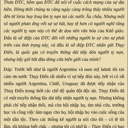
Thưa ĐTC, hôm qua ĐTC đã nói về cuộc cách mạng của sự dịu
hiền. Đồng thời chúng ta cũng ngày càng trông thấy nhiều người
đến từ Siria hay Iraq tìm tỵ nạn tại các nước Âu châu. Nhưng một
số người phản ứng với sự sợ hãi, hay tệ hơn có người nghĩ rằng
các người tỵ nạn này có thể đe dọa nền văn hóa của Kitô giáo.
Đâu là sứ điệp của ĐTC đối với những người lo sợ cho sự phát
triển của tình trạng này, và đâu là sứ điệp ĐTC nhắn gửi Thụy
Điển, là quốc gia có truyền thống dài tiếp đón người tỵ nạn,
nhưng bây giờ bắt đầu đóng cửa biên giới của mình?
Đáp: Trước hết như là người Argentina và nam mỹ latinh tôi xin
cám ơn nước Thụy Điển rất nhiều vì sự tiếp đón này, bởi vì có rất
nhiều người Argentina, Chilê, Uruguay đã được tiếp nhận vào
Thuỵ Điển trong thời các chế độ quân đội độc tài. Thụy Điển đã
có một truyền thống lâu dài tiếp nhận người tỵ nạn. Nhưng không
phải chỉ tiếp nhận thôi, mà còn hội nhập họ, tìm nhà cửa, trường
học và công việc làm ngay cho họ, hội nhập họ vào cuộc sống của
một dân tộc. Theo các thống kê người ta nói cho tôi – có lẽ tôi
lầm, tôi không biết chắc – nhưng tôi có nhớ là – Thụy Điển có bao