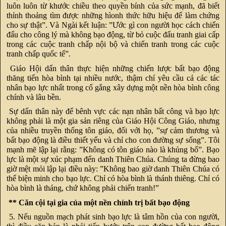
luôn luôn từ khước chiều theo quyền bính của sức mạnh, đã biết
thỉnh thoảng tìm được những hìonh thức hữu hiệu để làm chứng
cho sự thật”. Và Ngài kết luận: ”Ước gì con người học cách chiến
đấu cho công lý mà không bạo động, từ bỏ cuộc đấu tranh giai cấp
trong các cuộc tranh chấp nội bộ và chiến tranh trong các cuộc
tranh chấp quốc tế”.
Giáo Hội dấn thân thực hiện những chiến lược bất bạo động
thăng tiến hòa bình tại nhiều nước, thậm chí yêu cầu cả các tác
nhân bạo lực nhất trong cố gắng xây dựng một nền hòa bình công
chính và lâu bền.
Sự dấn thân này để bênh vực các nạn nhân bất công và bạo lực
không phải là một gia sản riêng của Giáo Hội Công Giáo, nhưng
của nhiều truyền thống tôn giáo, đối với họ, ”sự cảm thương và
bất bạo động là điều thiết yếu và chỉ cho con đường sự sống”. Tôi
mạnh mẽ lập lại rằng: ”Không có tôn giáo nào là khủng bố”. Bạo
lực là một sự xúc phạm đến danh Thiên Chúa. Chúng ta đừng bao
giờ mệt mỏi lập lại điều này: ”Không bao giờ danh Thiên Chúa có
thể biện minh cho bạo lực. Chỉ có hòa bình là thánh thiêng. Chỉ có
hòa bình là tháng, chứ không phải chiến tranh!”
** Căn cội tại gia của một nền chính trị bất bạo động
5. Nếu nguồn mạch phát sinh bạo lực là tâm hồn của con người,