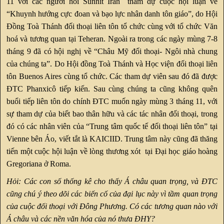
11 với các người hồi Sunnít Iran tham dự cuộc hội luận về
“Khuynh hướng cực đoan và bạo lực nhân danh tôn giáo”, do Hội
Đồng Toà Thánh đối thoại liên tôn tổ chức cùng với tổ chức Văn
hoá và tương quan tại Teheran. Ngoài ra trong các ngày mùng 7-8
tháng 9 đã có hội nghị về “Châu Mỹ đối thoại- Ngôi nhà chung
của chúng ta”. Do Hội đồng Toà Thánh và Học viện đối thoại liên
tôn Buenos Aires cùng tổ chức. Các tham dự viên sau đó đã được
ĐTC Phanxicô tiếp kiến. Sau cùng chúng ta cũng không quên
buổi tiếp liên tôn do chính ĐTC muốn ngày mùng 3 tháng 11, với
sự tham dự của biết bao thân hữu và các tác nhân đối thoại, trong
đó có các nhân viên của “Trung tâm quốc tế đối thoại liên tôn” tại
Vienne bên Áo, viết tắt là KAICIID. Trung tâm này cũng đã thăng
tiến một cuộc hội luận về lòng thương xót tại Đại học giáo hoàng
Gregoriana ở Roma.
Hỏi: Các con số thống kê cho thấy Á châu quan trọng, và ĐTC
cũng chú ý theo dõi các biến cố của đại lục này vì tầm quan trọng
của cuộc đối thoại với Đông Phương. Có các tương quan nào với
Á châu và các nền văn hóa của nó thưa ĐHY?