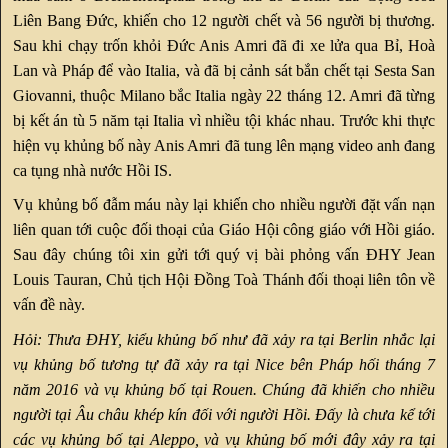
Liên Bang Đức, khiến cho 12 người chết và 56 người bị thương.
Sau khi chạy trốn khỏi Đức Anis Amri đã đi xe lửa qua Bỉ, Hoà
Lan và Pháp để vào Italia, và đã bị cảnh sát bắn chết tại Sesta San
Giovanni, thuộc Milano bắc Italia ngày 22 tháng 12. Amri đã từng
bị kết án tù 5 năm tại Italia vì nhiều tội khác nhau. Trước khi thực
hiện vụ khủng bố này Anis Amri đã tung lên mạng video anh đang
ca tụng nhà nước Hồi IS.
Vụ khủng bố đẫm máu này lại khiến cho nhiều người đặt vấn nạn
liên quan tới cuộc đối thoại của Giáo Hội công giáo với Hồi giáo.
Sau đây chúng tôi xin gửi tới quý vị bài phỏng vấn ĐHY Jean
Louis Tauran, Chủ tịch Hội Đồng Toà Thánh đối thoại liên tôn về
vấn đề này.
Hỏi: Thưa ĐHY, kiểu khủng bố như đã xảy ra tại Berlin nhắc lại
vụ khủng bố tương tự đã xảy ra tại Nice bên Pháp hối tháng 7
năm 2016 và vụ khủng
bố tại Rouen. Chúng đã khiến cho nhiều
người tại Âu châu khép kín đối với người Hồi. Đấy là chưa kể tới
các vụ khủng bố tại Aleppo, và vụ khủng bố mới đây xảy ra tại