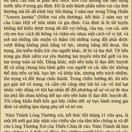
thì điều căn bản là phải tiến bước trên con đường bất bạo động
trước tiên ở trong gia đình. Đó là một thành phần niềm vui của tình
thương mà tôi đã trình bày hồi tháng 3 năm nay trong Tông Huấn
”Amoris laetitia” (Niềm vui yêu thương), kết thúc 2 năm suy tư
của Giáo Hội về hôn nhân và gia đình. Gia đình là lò tôi luyện
không thể thiếu được trong đó đôi vợ chồng, cha mẹ, con cái, anh
chị em học cách đả thông và chăm sóc nhau một cách vô vị lợi, và
nơi mà những sầu muộn và thậm chí những xung đột phải được
vượt thắng không phải bằng võ lực, nhưng bằng đối thoại, tôn
trọng, tìm kiếm thiện ích cho người khác, từ bi và tha thứ. Từ bên
trong gia đình niềm vui yêu thương lan truyền trên thế giới và tỏa
lan trong toàn xã hội. Đàng khác, một nền luân lý đạo đức huynh
đệ và sống chung hòa bình giữa con người và các dân tộc không
thể dựa trên sợ hãi, bạo lực và khép kín, nhưng trên trách nhiệm,
tôn trọng và đối thoại chân thành. Trong chiều hướng đó, tôi kêu
gọi giải trừ võ trang, và cấm chỉ cũng như bãi bỏ các võ khí hạt
nhân: việc dùng võ khí hạt nhân để đối phương nể sợ và sự đe dọa
tàn phá lẫn nhau không thể tạo nên nền luân lý đạo đức huynh đệ.
Tôi cũng khẩn thiết kêu gọi hãy chấm dứt sự bạo hành trong gia
đình và những lạm dụng phụ nữ và trẻ em.
Năm Thánh Lòng Thương xót, kết thúc hồi tháng 11 vừa qua, là
một lời mời gọi hãy nhìn vào chiều sâu của tâm hồn chúng ta và để
cho Lòng Thương Xót của Thiên Chúa đi vào. Năm Thánh đã làm
cho chúng ta ý thức có đông đảo những người khác nhau và các