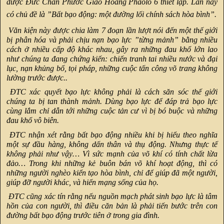
được Đức Chân Phước Giáo Hoàng Phaolô 6 thiết lập. Lần này
có chủ đề là ”Bất bạo động: một đường lối chính sách hòa bình”.
Văn kiện này được chia làm 7 đoạn lần lượt nói đến một thế giới
bị phân hóa và phải chịu nạn bạo lực ”từng mảnh” bằng nhiều
cách ở nhiều cấp độ khác nhau, gây ra những đau khổ lớn lao
như chúng ta đang chứng kiến: chiến tranh tai nhiều nước và đại
lục, nạn khủng bố, tọi pháp, những cuộc tấn công võ trang không
lường trước được..
ĐTC xác quyết bạo lực không phải là cách săn sóc thế giới
chúng ta bị tan thành mảnh. Dùng bạo lực để đáp trả bạo lực
cùng lắm chỉ dẫn tới những cuộc tản cư vì bị bó buộc và những
đau khổ vô biên.
ĐTC nhận xét rằng bất bạo động nhiều khi bị hiểu theo nghĩa
một sự đầu hàng, không dấn thân và thụ động. Nhưng thực tế
không phải như vậy… Vì sức mạnh của võ khí có tính chất lừa
đảo… Trong khi những kẻ buôn bán võ khí hoạt động, thì có
những người nghèo kiển tạo hòa bình, chỉ để giúp đã một người,
giúp đỡ người khác, và hiến mạng sống của họ.
ĐTC cũng xác tín rằng nếu nguồn mạch phát sinh bạo lực là tâm
hồn của con người, thì điều căn bản là phải tiến bước trên con
đường bất bạo động trước tiên ở trong gia đình.