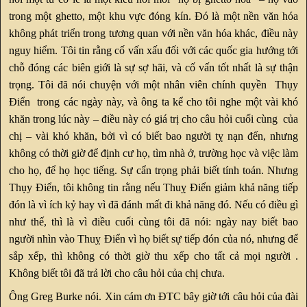
trong một ghetto, một khu vực đóng kín. Đó là một nền văn hóa
không phát triển trong tương quan với nền văn hóa khác, điều này
nguy hiểm. Tôi tin rằng cố vấn xấu đối với các quốc gia hướng tới
chỗ đóng các biên giới là sự sợ hãi, và cố vấn tốt nhất là sự thận
trọng. Tôi đã nói chuyện với một nhân viên chính quyền Thụy
Điển trong các ngày này, và ông ta kể cho tôi nghe một vài khó
khăn trong lúc này – điều này có giá trị cho câu hỏi cuối cùng của
chị – vài khó khăn, bởi vì có biết bao người tỵ nạn đến, nhưng
không có thời giờ để định cư họ, tìm nhà ở, trường học và việc làm
cho họ, để họ học tiếng. Sự cẩn trọng phải biết tính toán. Nhưng
Thụy Điển, tôi không tin rằng nếu Thuỵ Điển giảm khả năng tiếp
đón là vì ích kỷ hay vì đã đánh mất đi khả năng đó. Nếu có điều gì
như thế, thì là vì điều cuối cùng tôi đã nói: ngày nay biết bao
người nhìn vào Thuỵ Điển vì họ biết sự tiếp đón của nó, nhưng để
sắp xếp, thì không có thời giờ thu xếp cho tất cả mọi người .
Không biết tôi đã trả lời cho câu hỏi của chị chưa.
Ông Greg Burke nói. Xin cám ơn ĐTC bây giờ tới câu hỏi của đài