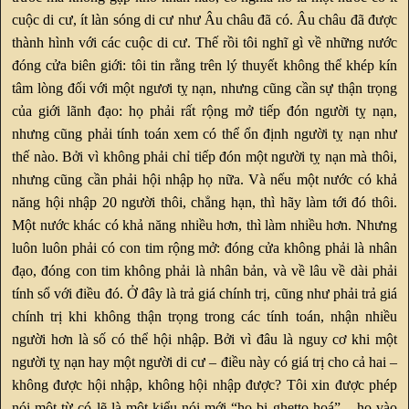
cuộc di cư, ít làn sóng di cư như Âu châu đã có. Âu châu đã được
thành hình với các cuộc di cư. Thế rồi tôi nghĩ gì về những nước
đóng cửa biên giới: tôi tin rằng trên lý thuyết không thể khép kín
tâm lòng đối với một ngươi tỵ nạn, nhưng cũng cần sự thận trọng
của giới lãnh đạo: họ phải rất rộng mở tiếp đón người tỵ nạn,
nhưng cũng phải tính toán xem có thể ổn định người tỵ nạn như
thế nào. Bởi vì không phải chỉ tiếp đón một người tỵ nạn mà thôi,
nhưng cũng cần phải hội nhập họ nữa. Và nếu một nước có khả
năng hội nhập 20 người thôi, chẳng hạn, thì hãy làm tới đó thôi.
Một nước khác có khả năng nhiều hơn, thì làm nhiều hơn. Nhưng
luôn luôn phải có con tim rộng mở: đóng cửa không phải là nhân
đạo, đóng con tim không phải là nhân bản, và về lâu về dài phải
tính sổ với điều đó. Ở đây là trả giá chính trị, cũng như phải trả giá
chính trị khi không thận trọng trong các tính toán, nhận nhiều
người hơn là số có thể hội nhập. Bởi vì đâu là nguy cơ khi một
người tỵ nạn hay một người di cư – điều này có giá trị cho cả hai –
không được hội nhập, không hội nhập được? Tôi xin được phép
nói một từ có lẽ là một kiểu nói mới “họ bị ghetto hoá” – họ vào