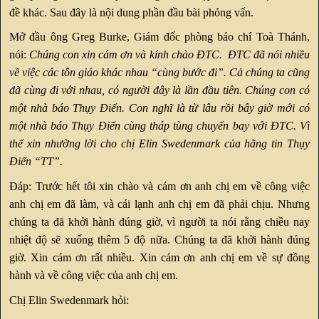
đề khác. Sau đây là nội dung phần đầu bài phỏng vấn.
Mở đầu ông Greg Burke, Giám đốc phòng báo chí Toà Thánh,
nói:
Chúng con xin cám ơn và kính chào ĐTC. ĐTC đã nói nhiều
về việc các tôn giáo khác nhau “cùng bước đi”. Cả chúng ta cũng
đã cùng đi với nhau, có người đây là lần đầu tiên. Chúng con có
một nhà báo Thụy Điển. Con nghĩ là từ lâu rồi bây giờ mới có
một nhà báo Thụy Điển cùng tháp tùng chuyến bay với ĐTC. Vì
thế xin nhường lời cho chị Elin Swedenmark của hãng tin Thụy
Điển “TT”.
Đáp: Trước hết tôi xin chào và cám ơn anh chị em về công việc
anh chị em đã làm, và cái lạnh anh chị em đã phải chịu. Nhưng
chúng ta đã khởi hành đúng giờ, vì người ta nói rằng chiều nay
nhiệt độ sẽ xuống thêm 5 độ nữa. Chúng ta đã khởi hành đúng
giờ. Xin cám ơn rất nhiều. Xin cám ơn anh chị em về sự đồng
hành và về công việc của anh chị em.
Chị Elin Swedenmark hỏi: