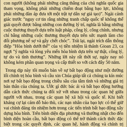
con người (không phải những căng thẳng của chủ nghĩa quốc gia
tham vọng, không phải những chiếm đoạt bằng bạo lực, không
phải những đàn áp đưa tới một trật tự dân sự giả tạo)”. Ngài cảnh
giác trước ”nguy cơ tin rằng những tranh chấp quốc tế không thể
giải quyết được bằng những con đường lý trí, nghĩa là bằng những
cuộc thương thuyết dựa trên luật pháp, công lý, công chính, nhưng
chỉ bằng những cuộc thương thuyết dựa trên sức mạnh làm cho
đối phương nể sợ và gây chết chóc”. Trái lại, ngài trích dẫn thông
điệp ”Hòa bình dưới thế” của vị tiền nhiệm là thánh Gioan 23, ca
ngợi ”ý nghĩa và lòng yêu mến hòa bình dựa trên sự thật, công lý,
tự do và tình thương”. Những lời này rất thời sự, ngày nay nó
không kém phần quan trọng và cấp thiết so với cách đây 50 năm.
Trong dịp này tôi muốn bàn về sự bất bạo động như một đường
lối chính trị hòa bình và cầu xin Chúa giúp tất cả chúng ta kín múc
nơi sự bất bạo động trong chiều sâu của tâm tình và những giá trị
bản thân của chúng ta. Ước gì đức bác ái và bất bạo động hướng
dẫn cách thức chúng ta đối xử với nhau trong các quan hệ giữa
người với nhau, trong các quan hệ xã hội và quốc tế. Khi biết
kháng cự lại cám dỗ báo thù, các nạn nhân của bạo lực có thể giữ
vai chính đáng tín nhiệm hơn trong các tiến trình bất bạo động xây
dựng hòa bình. Trên bình diện địa phương và thường nhật cho đến
bình diện hoàn cầu, bất bạo động có thể trở thành cách thức đặc
biệt trong các quyết định, các quan hệ, hành động và chính trị