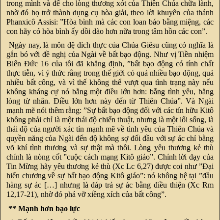
trong mình và để cho lòng thương xót của Thiên Chúa chữa lành,
nhờ đó họ trở thành dụng cụ hòa giải, theo lời khuyên của thánh
Phanxicô Assisi: ”Hòa bình mà các con loan báo bằng miệng, các
con hãy có hòa bình ấy dồi dào hơn nữa trong tâm hồn các con”.
Ngày nay, là môn đệ đích thực của Chúa Giêsu cũng có nghĩa là
gắn bó với đề nghị của Ngài về bất bạo động. Như vị Tiền nhiệm
Biển Đức 16 của tôi đã khẳng định, ”bất bạo động có tính chất
thực tiễn, vì ý thức rằng trong thế giới có quá nhiều bạo động, quá
nhiều bất công, và vì thế không thể vượt qua tình trạng này nếu
không kháng cự nó bằng một điều lớn hơn: bằng tình yêu, bằng
lòng từ nhân. Điều lớn hơn này đến từ Thiên Chúa”. Và Ngài
mạnh mẽ nói thêm rằng: ”Sự bất bạo động đối với các tín hữu Kitô
không phải chỉ là một thái độ chiến thuật, nhưng là một lối sống, là
thái độ của người xác tín mạnh mẽ về tình yêu của Thiên Chúa và
quyền năng của Ngài đến độ không sợ đối đầu với sự ác chỉ bằng
võ khí tình thương và sự thật mà thôi. Lòng yêu thương kẻ thù
chính là nòng cốt ”cuộc cách mạng Kitô giáo”. Chính lời dạy của
Tin Mừng hãy yêu thương kẻ thù (Xc Lc 6,27) được coi như ”Đại
hiến chương về sự bất bạo động Kitô giáo”: nó không hệ tại ”đầu
hàng sự ác […] nhưng là đáp trả sự ác bằng điều thiện (Xc Rm
12,17-21), nhờ đó phá vỡ xiềng xích của bất công”.
** Mạnh hơn bạo lực