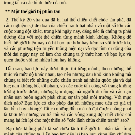
trong tất cả các hình thức của nó.
** Một thế giới bị phân tán
2. Thế kỷ 20 vừa qua đã bị hai thế chiến chết chóc tàn phá, đã
cảm nghiệm sự đe dọa của chiến tranh hạt nhân và một số lớn các
cuộc xung đột khác, trong khi ngày nay, đáng tiếc là chúng ta phải
đương đầu với một thế chiến từng mảnh kinh khủng. Không dễ
biết thế giới hiện nay có bị bạo lực hơn hay kém so với trước kia,
và các phương tiện truyền thông hiện đại và đặc tính di động của
thời đại ngày nay có làm cho chúng ta ý thức hơn về bạo lực và
quen thuộc với nó nhiều hơn hay không.
Dầu sao, bạo lực này được thực thi từng mảnh, theo những thể
thức và mức độ khác nhau, tạo nên những đau khổ kinh khủng mà
chúng ta biết rõ: những cuộc chiến tranh tại nhiều quốc gia và đại
lục; nạn khủng bố, tội phạm, và các cuộc tấn công võ trang không
lường trước được; những lạm dụng mà người di dân và các nạn
nhân nạn buôn người phải chịu; sự tàn phá môi trường. Với mục
đích nào? Bạo lực có cho phép đạt tới những mục tiêu có giá trị
lâu bền hay không? Tất cả những điều mà nó đạt được chẳng phải
là khơi lên những vụ trả thù và các vòng xung đột chết chóc chỉ
mang lại ích lợi cho một thiểu số ”các lãnh chúa chiến tranh” sao?
Bạo lực không phải là sự chữa lãnh thế giới bị phân tán từng
mảnh của chúng ta. Lấy bạo lực đáp lại bạo lực, cùng lắm chỉ đưa