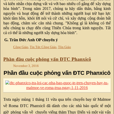
và kiên nhẫn chịu đựng vất vả với bao nhiêu cố gắng để xây dựng
hòa bình”. Trong năm 2017, chúng ta hãy dấn thân, bằng kinh
nguyện và hoạt động để trở thành những người loại trừ bạo lực
khỏi tâm hồn, khỏi lời nói và cử chỉ, và xây dựng cộng đoàn bất
bạo động, chăm sóc căn nhà chung. ”Không gì là không có thể
nếu chúng ta chạy đến cùng Thiên Chúa trong kinh nguyện. Tất
cả có thể là những người xây dựng hòa bình”.
G. Trần Đức Anh OP chuyển ý
Công Giáo
,
Tin Tức Công Giáo
,
Tôn Giáo
Phần đầu cuộc phỏng vấn ĐTC Phanxicô
November 3, 2016
Phần đầu cuộc phỏng vấn ĐTC Phanxicô
Trưa ngày mùng 1 tháng 11 vừa qua trên chuyến bay từ Malmoe
về Roma ĐTC Phanxicô đã dành cho các nhà báo quốc tế một
giờ phỏng vấn về chuyến viếng thăm Thụy Điển và một vài vấn