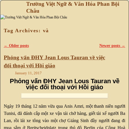
Trường Việt Ngữ & Văn Hóa Phan Bội
Châu
Skip to primary content
Skip to secondary content
Tag Archives:
và
←
Older posts
Newer posts
→
Post navigation
Phỏng vấn ĐHY Jean Lous Tauran về việc
đối thoại với Hồi giáo
January 11, 2017
Phỏng vấn ĐHY Jean Lous Tauran về
việc đối thoại với Hồi giáo
Ngày 19 tháng 12 năm vừa qua Anis Amri, một thanh niên người
Tunisi, đã đánh cắp một xe vận tải chở hàng, giết tài xế người Ba
Lan, rồi lái xe tông vào một chợ Giáng Sinh đầy người đang đi
mua sắm ở Breitscheidplatz trong thủ đô Berlin của Cộng Hoà